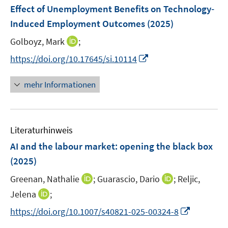
e
e
Effect of Unemployment Benefits on Technology‐
t
t
n
r
e
e
Induced Employment Outcomes
(2025)
s
ö
r
r
t
I
Golboyz, Mark
;
f
ö
ö
e
n
f
I
f
f
https://doi.org/10.17645/si.10114
r
n
n
n
f
f
ö
e
e
n
n
n
mehr Informationen
f
u
n
e
e
e
f
e
u
n
n
n
m
e
e
F
Literaturhinweis
m
n
e
F
AI and the labour market: opening the black box
n
e
(2025)
s
n
t
I
I
Greenan, Nathalie
;
Guarascio, Dario
;
Reljic,
s
e
n
n
t
I
Jelena
;
r
n
n
e
n
I
https://doi.org/10.1007/s40821-025-00324-8
ö
e
e
r
n
n
f
u
u