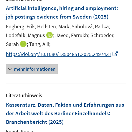
n
n
e
e
F
Artificial intelligence, hiring and employment:
s
n
n
e
t
job postings evidence from Sweden
(2025)
s
s
n
e
t
t
Engberg, Erik;
Hellsten, Mark;
Sabolová, Radka;
s
r
e
e
t
I
Lodefalk, Magnus
;
Javed, Farrukh;
Schroeder,
ö
r
r
e
n
I
Sarah
;
Tang, Aili;
f
ö
ö
r
n
n
f
f
f
I
https://doi.org/10.1080/13504851.2025.2497431
ö
e
n
n
f
f
n
f
u
e
e
n
n
n
mehr Informationen
f
e
u
n
e
e
e
n
m
e
n
n
u
e
F
m
e
n
e
F
Literaturhinweis
m
n
e
F
Kassensturz. Daten, Fakten und Erfahrungen aus
s
n
e
t
der Arbeitswelt des Berliner Einzelhandels
:
s
n
e
Branchenbericht
t
(2025)
s
r
e
t
Engel, Sonja;