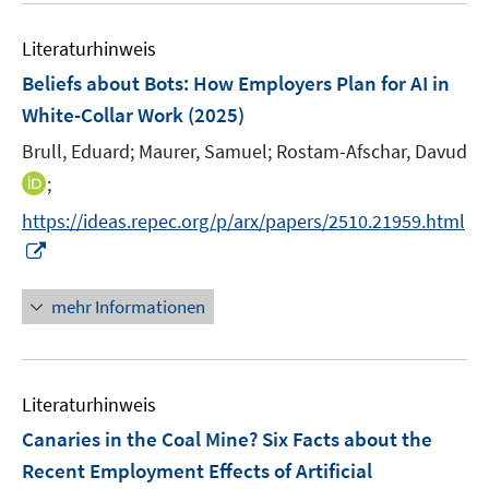
e
F
e
n
e
Literaturhinweis
m
n
F
Beliefs about Bots: How Employers Plan for AI in
s
e
White-Collar Work
(2025)
t
n
e
Brull, Eduard;
Maurer, Samuel;
Rostam-Afschar, Davud
s
r
t
I
;
ö
e
n
f
https://ideas.repec.org/p/arx/papers/2510.21959.html
r
n
f
I
ö
e
n
n
f
u
e
n
mehr Informationen
f
e
n
e
n
m
u
e
F
e
n
e
Literaturhinweis
m
n
F
Canaries in the Coal Mine? Six Facts about the
s
e
Recent Employment Effects of Artificial
t
n