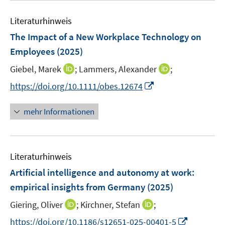
f
e
f
n
m
f
Literaturhinweis
e
F
n
The Impact of a New Workplace Technology on
n
e
e
Employees
(2025)
n
n
s
I
I
Giebel, Marek
;
Lammers, Alexander
;
t
n
n
I
https://doi.org/10.1111/obes.12674
e
n
n
n
r
e
e
n
mehr Informationen
ö
u
u
e
f
e
e
u
f
m
m
e
n
F
F
Literaturhinweis
m
e
e
e
F
Artificial intelligence and autonomy at work:
n
n
n
e
empirical insights from Germany
(2025)
s
s
n
t
t
I
I
Giering, Oliver
;
Kirchner, Stefan
;
s
e
e
n
n
t
I
https://doi.org/10.1186/s12651-025-00401-5