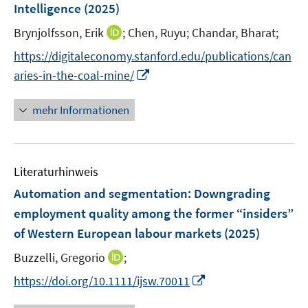
e
Intelligence
(2025)
s
r
t
I
Brynjolfsson, Erik
;
Chen, Ruyu;
Chandar, Bharat;
ö
e
n
f
https://digitaleconomy.stanford.edu/publications/can
r
n
f
I
aries-in-the-coal-mine/
ö
e
n
n
f
u
e
n
mehr Informationen
f
e
n
e
n
m
u
e
F
e
n
e
Literaturhinweis
m
n
F
Automation and segmentation: Downgrading
s
e
employment quality among the former “insiders”
t
n
e
of Western European labour markets
(2025)
s
r
t
I
Buzzelli, Gregorio
;
ö
e
n
I
f
https://doi.org/10.1111/ijsw.70011
r
n
n
f
ö
e