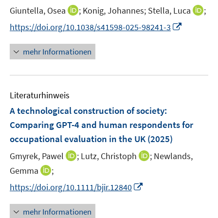
I
I
Giuntella, Osea
;
Konig, Johannes;
Stella, Luca
;
n
n
I
https://doi.org/10.1038/s41598-025-98241-3
n
n
n
e
e
n
mehr Informationen
u
u
e
e
e
u
m
m
e
F
F
Literaturhinweis
m
e
e
F
A technological construction of society:
n
n
e
Comparing GPT-4 and human respondents for
s
s
n
occupational evaluation in the UK
t
(2025)
t
s
e
e
t
I
I
Gmyrek, Pawel
;
Lutz, Christoph
;
Newlands,
r
r
e
n
n
I
Gemma
;
ö
ö
r
n
n
n
f
f
I
https://doi.org/10.1111/bjir.12840
ö
e
e
n
f
f
n
f
u
u
e
n
n
n
mehr Informationen
f
e
e
u