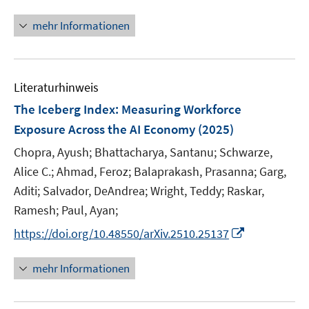
n
f
u
ö
e
n
f
mehr Informationen
e
f
u
e
n
m
f
e
u
e
F
n
m
e
n
e
e
F
Literaturhinweis
m
n
n
e
F
The Iceberg Index: Measuring Workforce
s
n
e
t
Exposure Across the AI Economy
(2025)
s
n
e
t
Chopra, Ayush;
Bhattacharya, Santanu;
Schwarze,
s
r
e
t
Alice C.;
Ahmad, Feroz;
Balaprakash, Prasanna;
Garg,
ö
r
e
Aditi;
Salvador, DeAndrea;
Wright, Teddy;
Raskar,
f
ö
r
Ramesh;
Paul, Ayan;
f
f
ö
n
f
I
https://doi.org/10.48550/arXiv.2510.25137
f
e
n
n
f
n
e
n
mehr Informationen
n
n
e
e
u
n