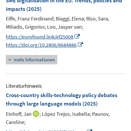
SME digitalisation in the EU: Trends, policies and
s
s
n
e
t
t
impacts
(2025)
s
n
e
e
t
Eiffe, Franz Ferdinand;
Biaggi, Elena;
Riso, Sara;
s
r
r
e
t
Miliadis, Grigorios;
Loo, Jasper van;
ö
ö
r
e
I
f
f
https://eurofound.link/ef25008
ö
r
n
f
f
I
https://doi.org/10.2806/8684886
f
ö
n
n
n
n
f
f
e
e
e
n
n
mehr Informationen
f
u
n
n
e
e
n
e
u
n
e
m
e
n
F
Literaturhinweis
m
e
F
Cross-country skills-technology policy debates
n
e
through large language models
(2025)
s
n
t
I
Einhoff, Jan
;
López Trejos, Isabella;
Paunov,
s
e
n
t
Caroline;
r
n
e