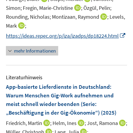
n
n
t
I
Simon;
Fregin, Marie-Christine
;
Özgül, Pelin;
n
n
e
n
I
Rounding, Nicholas;
Montizaan, Raymond
;
Levels,
e
e
r
n
n
I
Mark
;
u
u
ö
e
n
n
e
e
f
I
https://ideas.repec.org/p/iza/izadps/dp18224.html
u
e
n
m
m
f
n
e
u
e
F
F
n
n
m
mehr Informationen
e
u
e
e
e
e
F
m
e
n
n
n
u
e
F
m
s
s
e
n
e
F
t
t
Literaturhinweis
m
s
n
e
e
e
F
t
App-basierte Lieferdienste in Deutschland:
s
n
r
r
e
e
t
Warum Menschen Gig-Work aufnehmen und
s
ö
ö
n
r
e
meist schnell wieder beenden (Serie:
t
f
f
s
ö
r
e
„Beschäftigung in der Gig-Ökonomie“)
(2025)
f
f
t
f
ö
r
n
n
e
f
I
I
I
Friedrich, Martin
;
Helm, Ines
;
Jost, Ramona
;
f
ö
e
e
r
n
n
n
n
f
I
I
Müller, Christoph
;
Lang, Julia
;
f