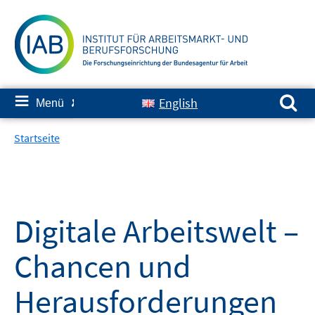
Springe
zum
Inhalt
Suchen nach:
≡
English
Menü
✘
Startseite
Digitale Arbeitswelt –
Chancen und
Herausforderungen