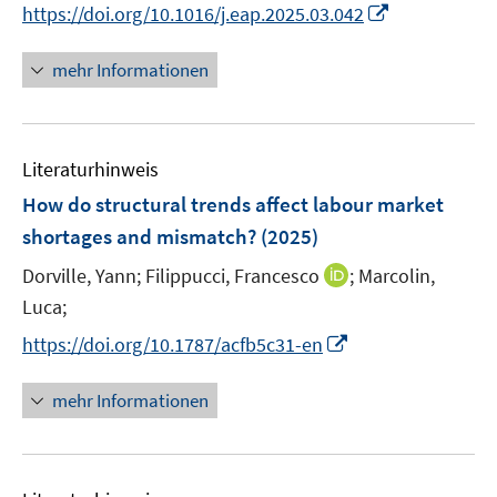
n
t
I
https://doi.org/10.1016/j.eap.2025.03.042
ö
ö
r
n
e
n
f
f
ö
e
r
n
f
f
mehr Informationen
f
u
ö
e
n
n
f
e
f
u
e
e
n
m
f
e
n
n
e
F
n
Literaturhinweis
m
n
e
e
F
How do structural trends affect labour market
n
n
e
shortages and mismatch?
(2025)
s
n
t
I
Dorville, Yann;
Filippucci, Francesco
;
Marcolin,
s
e
n
t
Luca;
r
n
e
I
https://doi.org/10.1787/acfb5c31-en
ö
e
r
n
f
u
ö
n
mehr Informationen
f
e
f
e
n
m
f
u
e
F
n
e
n
e
e