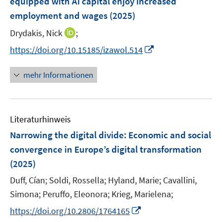
equipped with AI capital enjoy increased
t
ö
ö
r
e
employment and wages
(2025)
f
f
ö
r
f
f
I
Drydakis, Nick
;
f
ö
n
n
n
f
I
https://doi.org/10.15185/izawol.514
f
e
e
n
n
n
f
n
n
e
e
n
n
mehr Informationen
u
n
e
e
e
u
n
m
e
F
Literaturhinweis
m
e
F
Narrowing the digital divide
:
Economic and social
n
e
convergence in Europe’s digital transformation
s
n
(2025)
t
s
e
t
Duff, Cían;
Soldi, Rossella;
Hyland, Marie;
Cavallini,
r
e
Simona;
Peruffo, Eleonora;
Krieg, Marielena;
ö
r
I
https://doi.org/10.2806/1764165
f
ö
n