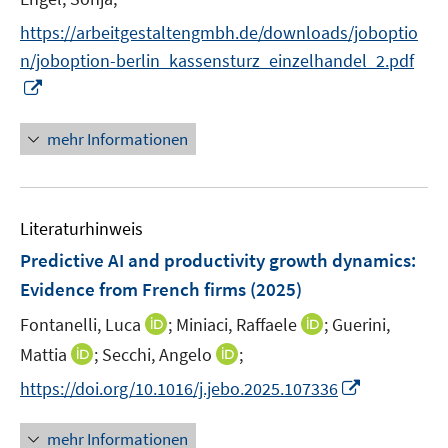
ö
r
e
f
https://arbeitgestaltengmbh.de/downloads/joboptio
ö
r
f
n/joboption-berlin_kassensturz_einzelhandel_2.pdf
f
ö
n
f
I
f
e
n
n
f
n
e
n
mehr Informationen
n
n
e
e
u
n
e
Literaturhinweis
m
F
Predictive AI and productivity growth dynamics:
e
Evidence from French firms
(2025)
n
I
I
Fontanelli, Luca
;
Miniaci, Raffaele
;
Guerini,
s
n
n
t
I
I
Mattia
;
Secchi, Angelo
;
n
n
e
n
n
I
https://doi.org/10.1016/j.jebo.2025.107336
e
e
r
n
n
n
u
u
ö
e
e
n
mehr Informationen
e
e
f