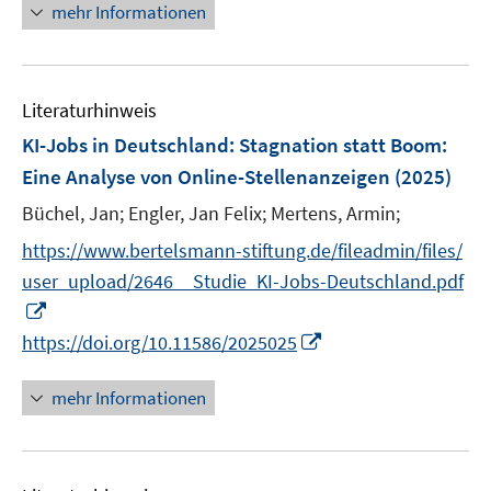
n
n
mehr Informationen
f
u
e
e
f
e
u
n
n
m
e
e
F
Literaturhinweis
m
n
e
F
KI-Jobs in Deutschland: Stagnation statt Boom
:
n
e
Eine Analyse von Online-Stellenanzeigen
(2025)
s
n
t
Büchel, Jan;
Engler, Jan Felix;
Mertens, Armin;
s
e
t
https://www.bertelsmann-stiftung.de/fileadmin/files/
r
e
user_upload/2646__Studie_KI-Jobs-Deutschland.pdf
ö
r
I
f
ö
n
f
I
https://doi.org/10.11586/2025025
f
n
n
n
f
e
e
n
mehr Informationen
n
u
n
e
e
e
u
n
m
e