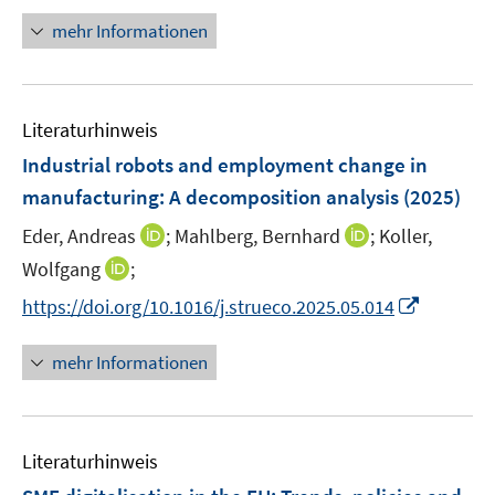
f
f
n
n
mehr Informationen
f
e
e
n
u
n
e
e
n
Literaturhinweis
m
F
Industrial robots and employment change in
e
manufacturing: A decomposition analysis
(2025)
n
I
I
Eder, Andreas
;
Mahlberg, Bernhard
;
Koller,
s
n
n
t
I
Wolfgang
;
n
n
e
n
I
https://doi.org/10.1016/j.strueco.2025.05.014
e
e
r
n
n
u
u
ö
e
n
mehr Informationen
e
e
f
u
e
m
m
f
e
u
F
F
n
m
e
e
e
e
F
Literaturhinweis
m
n
n
n
e
F