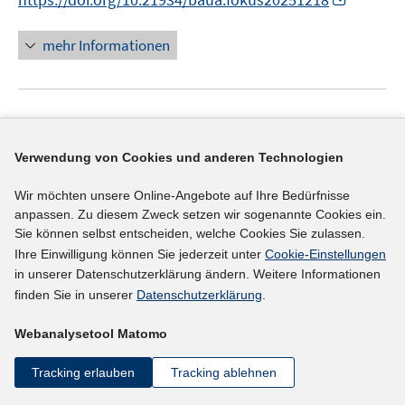
ö
n
f
n
mehr Informationen
f
e
n
u
e
e
n
Literaturhinweis
m
F
Arbeiten mit Künstlicher Intelligenz, aber auch
Verwendung von Cookies und anderen Technologien
e
mit Köpfchen. Anforderungen an Future Skills in
n
Wir möchten unsere Online-Angebote auf Ihre Bedürfnisse
der Erwerbsarbeit
(2025)
s
anpassen. Zu diesem Zweck setzen wir sogenannte Cookies ein.
t
Sie können selbst entscheiden, welche Cookies Sie zulassen.
I
Hall, Anja
;
Santiago Vela, Ana;
e
Ihre Einwilligung können Sie jederzeit unter
Cookie-Einstellungen
n
https://nbn-resolving.org/urn:nbn:de:0035-bwp-2542
in unserer Datenschutzerklärung ändern. Weitere Informationen
r
n
I
1
finden Sie in unserer
Datenschutzerklärung
.
ö
e
n
f
u
n
Webanalysetool Matomo
mehr Informationen
f
e
e
n
m
Tracking erlauben
Tracking ablehnen
u
e
F
e