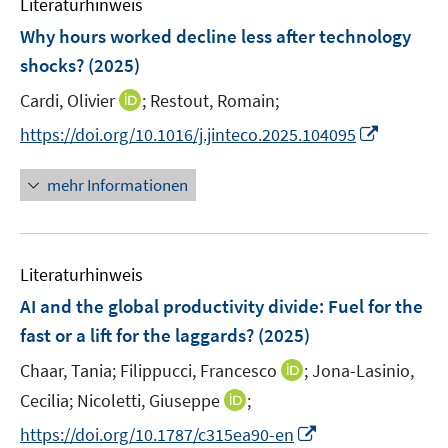
F
Literaturhinweis
m
e
F
Why hours worked decline less after technology
n
e
shocks?
(2025)
s
n
t
I
Cardi, Olivier
;
Restout, Romain;
s
e
n
t
I
https://doi.org/10.1016/j.jinteco.2025.104095
r
n
e
n
ö
e
r
n
mehr Informationen
f
u
ö
e
f
e
f
u
n
m
f
e
e
F
n
Literaturhinweis
m
n
e
e
F
AI and the global productivity divide
:
Fuel for the
n
n
e
fast or a lift for the laggards?
(2025)
s
n
t
I
Chaar, Tania;
Filippucci, Francesco
;
Jona-Lasinio,
s
e
n
t
I
Cecilia;
Nicoletti, Giuseppe
;
r
n
e
n
I
https://doi.org/10.1787/c315ea90-en
ö
e
r
n