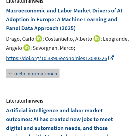
Literaturhinweis
m
n
n
F
Macroeconomic and Labor Market Drivers of AI
s
e
Adoption in Europe: A Machine Learning and
t
n
e
Panel Data Approach
(2025)
s
r
t
I
I
Drago, Carlo
;
Costantiello, Alberto
;
Leogrande,
ö
e
n
n
I
Angelo
;
Savorgnan, Marco;
f
r
n
n
n
f
I
https://doi.org/10.3390/economies13080226
ö
e
e
n
n
n
f
u
u
e
e
n
mehr Informationen
f
e
e
u
n
e
n
m
m
e
u
e
F
F
m
e
n
e
e
F
Literaturhinweis
m
n
n
e
F
Artificial intelligence and labor market
s
s
n
e
t
t
outcomes
:
AI has created new jobs to meet
s
n
e
e
digital and automation needs, and those
t
s
r
r
e