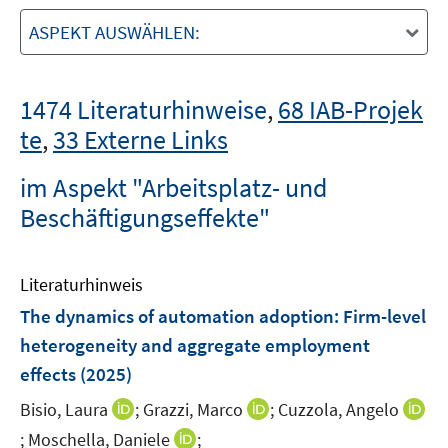
ASPEKT AUSWÄHLEN:
1474 Literaturhinweise
,
68 IAB-Projek
te
,
33 Externe Links
im Aspekt "Arbeitsplatz- und
Beschäftigungseffekte"
Literaturhinweis
The dynamics of automation adoption: Firm-level
heterogeneity and aggregate employment
effects
(2025)
I
I
Bisio, Laura
;
Grazzi, Marco
;
Cuzzola, Angelo
n
n
I
I
;
Moschella, Daniele
;