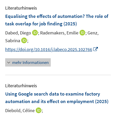
e
Literaturhinweis
m
F
Equalising the effects of automation? The role of
e
task overlap for job finding
(2025)
n
I
I
Dabed, Diego
;
Rademakers, Emilie
;
Genz,
s
n
n
t
I
Sabrina
;
n
n
e
n
I
https://doi.org/10.1016/j.labeco.2025.102766
e
e
r
n
n
u
u
ö
e
n
mehr Informationen
e
e
f
u
e
m
m
f
e
u
F
F
n
m
e
e
e
e
F
Literaturhinweis
m
n
n
n
e
F
Using Google search data to examine factory
s
s
n
e
t
t
automation and its effect on employment
(2025)
s
n
e
e
t
I
Diebold, Céline
;
s
r
r
e