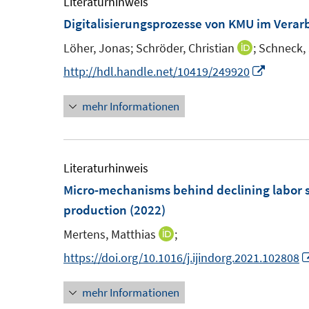
Literaturhinweis
Digitalisierungsprozesse von KMU im Vera
Löher, Jonas;
Schröder, Christian
;
Schneck, 
I
n
I
http://hdl.handle.net/10419/249920
n
n
mehr Informationen
e
n
u
e
e
u
m
e
Literaturhinweis
F
m
Micro-mechanisms behind declining labor 
e
F
production
(2022)
n
e
Mertens, Matthias
;
I
s
n
n
https://doi.org/10.1016/j.ijindorg.2021.102808
t
s
n
e
t
mehr Informationen
e
r
e