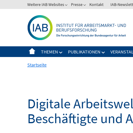
Springe
Weitere IAB Websites
Presse
Kontakt
IAB-Newslet
zum
Inhalt
THEMEN
PUBLIKATIONEN
VERANSTA
Startseite
Digitale Arbeitsw
Beschäftigte und 