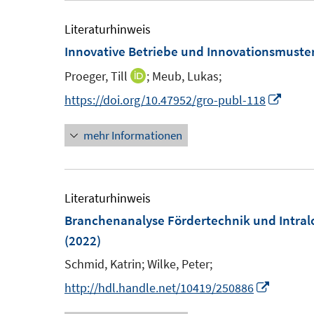
e
f
m
Literaturhinweis
n
F
Innovative Betriebe und Innovationsmust
e
e
n
Proeger, Till
;
Meub, Lukas;
I
n
n
I
https://doi.org/10.47952/gro-publ-118
s
n
n
t
mehr Informationen
e
n
e
u
e
r
e
u
ö
m
e
Literaturhinweis
f
F
m
Branchenanalyse Fördertechnik und Intralo
f
e
F
(2022)
n
n
e
e
Schmid, Katrin;
Wilke, Peter;
s
n
n
I
http://hdl.handle.net/10419/250886
t
s
n
e