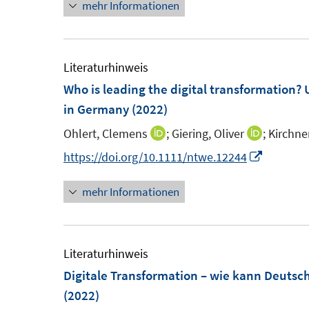
mehr Informationen
e
r
ö
Literaturhinweis
f
Who is leading the digital transformation?
f
in Germany
(2022)
n
e
Ohlert, Clemens
;
Giering, Oliver
;
Kirchne
I
I
n
n
n
I
https://doi.org/10.1111/ntwe.12244
n
n
n
mehr Informationen
e
e
n
u
u
e
e
e
u
m
m
e
Literaturhinweis
F
F
m
Digitale Transformation – wie kann Deutsc
e
e
F
(2022)
n
n