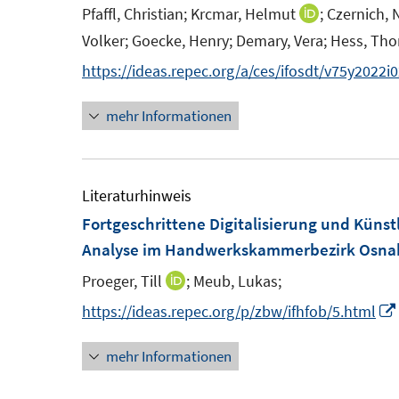
e
Pfaffl, Christian;
Krcmar, Helmut
;
Czernich, 
I
s
s
n
n
Volker;
Goecke, Henry;
Demary, Vera;
Hess, Th
t
t
s
n
https://ideas.repec.org/a/ces/ifosdt/v75y2022i
e
e
t
e
r
r
e
u
mehr Informationen
ö
ö
r
e
f
f
ö
m
f
f
f
F
Literaturhinweis
n
n
f
e
Fortgeschrittene Digitalisierung und Künst
e
e
n
n
n
n
Analyse im Handwerkskammerbezirk Osnab
e
s
n
Proeger, Till
;
Meub, Lukas;
I
t
n
https://ideas.repec.org/p/zbw/ifhfob/5.html
e
n
r
mehr Informationen
e
ö
u
f