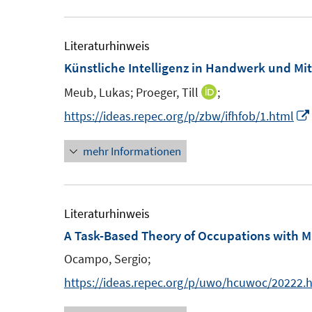
u
ö
r
e
f
ö
m
Literaturhinweis
f
f
F
Künstliche Intelligenz in Handwerk und Mi
n
f
e
e
n
Meub, Lukas;
Proeger, Till
;
I
n
n
e
n
https://ideas.repec.org/p/zbw/ifhfob/1.html
s
n
n
t
mehr Informationen
e
e
u
r
e
ö
m
Literaturhinweis
f
F
A Task-Based Theory of Occupations with 
f
e
n
Ocampo, Sergio;
n
e
https://ideas.repec.org/p/uwo/hcuwoc/20222.
s
n
t