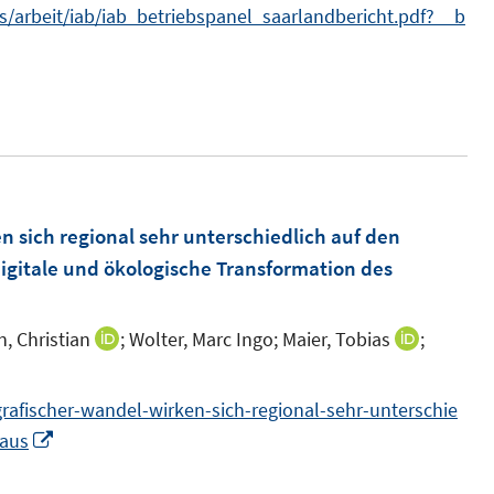
n
arbeit/iab/iab_betriebspanel_saarlandbericht.pdf?__b
n
e
s
n
t
e
r
ö
f
 sich regional sehr unterschiedlich auf den
f
Digitale und ökologische Transformation des
n
e
n
 Christian
;
Wolter, Marc Ingo;
Maier, Tobias
;
I
I
n
n
n
n
rafischer-wandel-wirken-sich-regional-sehr-unterschie
e
e
I
-aus
u
u
n