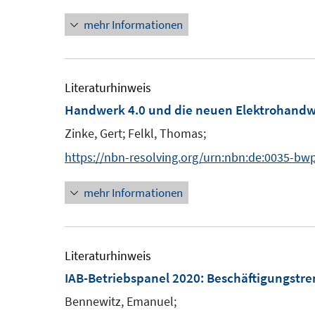
n
r
mehr Informationen
e
ö
u
f
e
f
m
Literaturhinweis
n
F
Handwerk 4.0 und die neuen Elektrohand
e
e
n
Zinke, Gert;
Felkl, Thomas;
n
https://nbn-resolving.org/urn:nbn:de:0035-bw
s
t
mehr Informationen
e
r
ö
Literaturhinweis
f
IAB-Betriebspanel 2020
:
Beschäftigungstre
f
n
Bennewitz, Emanuel;