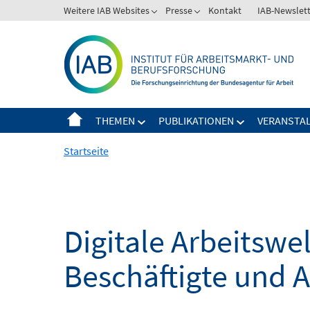
Springe
Weitere IAB Websites
Presse
Kontakt
IAB-Newslet
zum
Inhalt
THEMEN
PUBLIKATIONEN
VERANSTA
Startseite
Digitale Arbeitsw
Beschäftigte und 