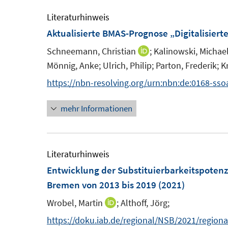
r
r
e
Literaturhinweis
ö
ö
r
Aktualisierte BMAS-Prognose „Digitalisiert
f
f
ö
f
f
Schneemann, Christian
;
Kalinowski, Michael
I
f
n
n
Mönnig, Anke;
Ulrich, Philip;
Parton, Frederik;
K
n
f
e
e
n
n
https://nbn-resolving.org/urn:nbn:de:0168-sso
n
n
e
e
mehr Informationen
u
n
e
m
F
Literaturhinweis
e
Entwicklung der Substituierbarkeitspotenz
n
Bremen von 2013 bis 2019
(2021)
s
Wrobel, Martin
;
Althoff, Jörg;
I
t
n
https://doku.iab.de/regional/NSB/2021/region
e