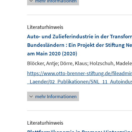
e
mehr Informationen
u
f
m
e
f
F
m
n
e
F
Literaturhinweis
e
n
e
Auto- und Zulieferindustrie in der Transfo
n
s
n
Bundesländern : Ein Projekt der Stiftung N
t
s
am Main 2020
(2020)
e
t
Blöcker, Antje;
Dörre, Klaus;
Holzschuh, Madele
r
e
https://www.otto-brenner-stiftung.de/fileadm
ö
r
_Laender/02_Publikationen/SNL_11_Autoindus
f
ö
f
f
mehr Informationen
n
f
e
n
n
e
Literaturhinweis
n