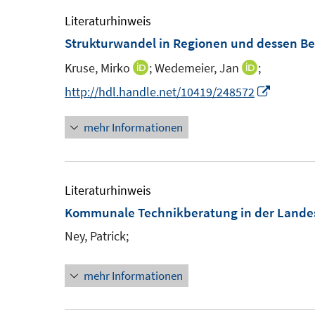
Literaturhinweis
Strukturwandel in Regionen und dessen B
Kruse, Mirko
;
Wedemeier, Jan
;
I
I
n
n
I
http://hdl.handle.net/10419/248572
n
n
n
mehr Informationen
e
e
n
u
u
e
e
e
u
m
m
e
Literaturhinweis
F
F
m
Kommunale Technikberatung in der Lande
e
e
F
Ney, Patrick;
n
n
e
s
s
n
mehr Informationen
t
t
s
e
e
t