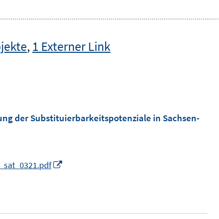
jekte
,
1 Externer Link
zung der Substituierbarkeitspotenziale in Sachsen-
I
l_sat_0321.pdf
n
n
e