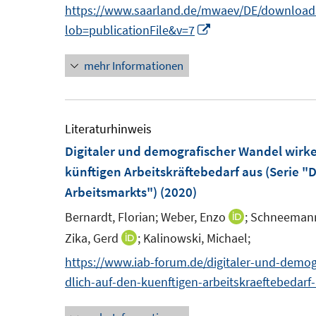
e
https://www.saarland.de/mwaev/DE/downloads/
n
I
lob=publicationFile&v=7
n
mehr Informationen
n
e
u
e
Literaturhinweis
m
Digitaler und demografischer Wandel wirken
F
künftigen Arbeitskräftebedarf aus (Serie "
e
Arbeitsmarkts")
(2020)
n
Bernardt, Florian;
Weber, Enzo
;
Schneemann,
I
s
n
Zika, Gerd
;
Kalinowski, Michael;
I
t
n
n
https://www.iab-forum.de/digitaler-und-demog
e
e
n
dlich-auf-den-kuenftigen-arbeitskraeftebedarf
r
u
e
ö