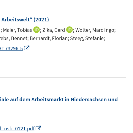
e Arbeitswelt“
(2021)
;
Maier, Tobias
;
Zika, Gerd
;
Wolter, Marc Ingo;
I
I
rebs, Bennet;
Bernardt, Florian;
Steeg, Stefanie;
n
n
n
n
I
ar-73296-5
e
e
n
u
u
n
e
e
e
m
m
u
F
F
e
e
e
m
iale auf dem Arbeitsmarkt in Niedersachsen und
n
n
F
s
s
e
t
t
n
I
al_nsb_0121.pdf
e
e
s