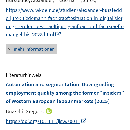
Burstedde, Alexander;
Tiedemann, Jurek;
n
https://www.iwkoeln.de/studien/alexander-burstedd
e-jurek-tiedemann-fachkraeftesituation-in-digitalisier
ungsberufen-beschaeftigungsaufbau-und-fachkraefte
I
mangel-bis-2028.html
n
n
mehr Informationen
e
u
e
Literaturhinweis
m
F
Automation and segmentation: Downgrading
e
employment quality among the former “insiders”
n
of Western European labour markets
(2025)
s
t
I
Buzzelli, Gregorio
;
e
n
I
https://doi.org/10.1111/ijsw.70011
r
n
n