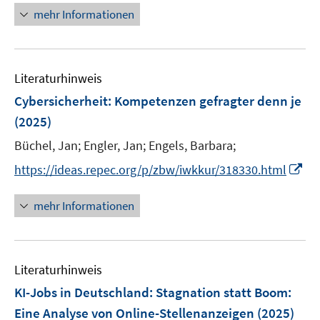
ö
e
n
mehr Informationen
f
u
e
f
e
u
n
m
e
e
F
Literaturhinweis
m
n
e
F
Cybersicherheit: Kompetenzen gefragter denn je
n
e
(2025)
s
n
t
Büchel, Jan;
Engler, Jan;
Engels, Barbara;
s
e
t
I
https://ideas.repec.org/p/zbw/iwkkur/318330.html
r
e
n
ö
r
n
mehr Informationen
f
ö
e
f
f
u
n
f
e
e
n
Literaturhinweis
m
n
e
F
KI-Jobs in Deutschland: Stagnation statt Boom
:
n
e
Eine Analyse von Online-Stellenanzeigen
(2025)