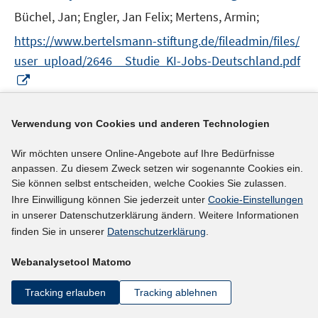
n
Büchel, Jan;
Engler, Jan Felix;
Mertens, Armin;
s
t
https://www.bertelsmann-stiftung.de/fileadmin/files/
e
user_upload/2646__Studie_KI-Jobs-Deutschland.pdf
r
I
ö
n
I
https://doi.org/10.11586/2025025
f
n
n
f
Verwendung von Cookies und anderen Technologien
e
n
mehr Informationen
n
u
e
e
Wir möchten unsere Online-Angebote auf Ihre Bedürfnisse
e
u
anpassen. Zu diesem Zweck setzen wir sogenannte Cookies ein.
n
m
e
Sie können selbst entscheiden, welche Cookies Sie zulassen.
F
Literaturhinweis
m
Ihre Einwilligung können Sie jederzeit unter
Cookie-Einstellungen
e
F
in unserer Datenschutzerklärung ändern. Weitere Informationen
Why hours worked decline less after technology
n
finden Sie in unserer
Datenschutzerklärung
.
e
shocks?
(2025)
s
n
Webanalysetool Matomo
t
I
Cardi, Olivier
;
Restout, Romain;
s
e
n
t
I
https://doi.org/10.1016/j.jinteco.2025.104095
Tracking erlauben
Tracking ablehnen
r
n
e
n
ö