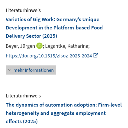
e
s
s
Literaturhinweis
m
t
t
F
e
e
Varieties of Gig Work: Germany’s Unique
e
r
r
Development in the Platform-based Food
n
ö
ö
Delivery Sector
(2025)
s
f
f
t
I
Beyer, Jürgen
;
Legantke, Katharina;
f
f
e
n
n
n
I
https://doi.org/10.1515/zfsoz-2025-2024
r
n
e
e
n
ö
e
n
n
n
mehr Informationen
f
u
e
f
e
u
n
m
e
e
F
Literaturhinweis
m
n
e
F
The dynamics of automation adoption: Firm-level
n
e
heterogeneity and aggregate employment
s
n
effects
(2025)
t
s
e