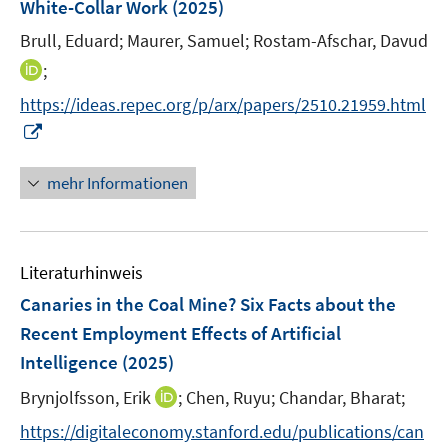
White-Collar Work
(2025)
t
n
e
Brull, Eduard;
Maurer, Samuel;
Rostam-Afschar, Davud
s
r
t
I
;
ö
e
n
f
https://ideas.repec.org/p/arx/papers/2510.21959.html
r
n
f
I
ö
e
n
n
f
u
e
n
mehr Informationen
f
e
n
e
n
m
u
e
F
e
n
e
Literaturhinweis
m
n
F
Canaries in the Coal Mine? Six Facts about the
s
e
Recent Employment Effects of Artificial
t
n
e
Intelligence
(2025)
s
r
t
I
Brynjolfsson, Erik
;
Chen, Ruyu;
Chandar, Bharat;
ö
e
n
f
https://digitaleconomy.stanford.edu/publications/can
r
n