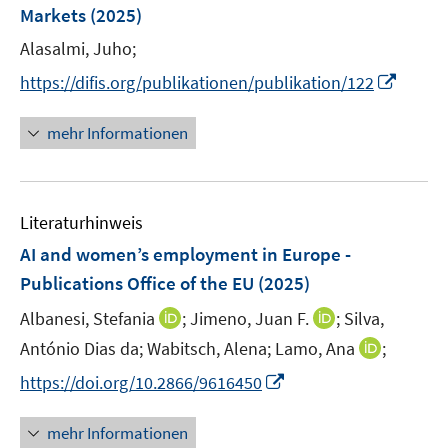
e
Markets
(2025)
s
s
n
t
t
Alasalmi, Juho;
s
e
e
t
I
https://difis.org/publikationen/publikation/122
r
r
e
n
ö
ö
r
n
mehr Informationen
f
f
ö
e
f
f
f
u
n
n
f
e
e
e
n
Literaturhinweis
m
n
n
e
F
AI and women’s employment in Europe -
n
e
Publications Office of the EU
(2025)
n
I
I
Albanesi, Stefania
;
Jimeno, Juan F.
;
Silva,
s
n
n
t
I
António Dias da;
Wabitsch, Alena;
Lamo, Ana
;
n
n
e
n
I
https://doi.org/10.2866/9616450
e
e
r
n
n
u
u
ö
e
n
mehr Informationen
e
e
f
u