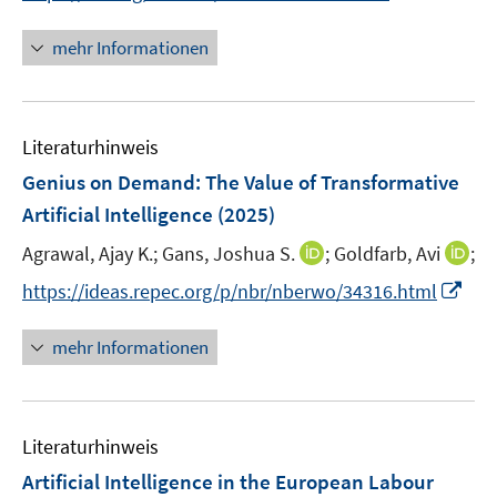
r
n
ö
n
mehr Informationen
f
e
f
u
n
e
e
Literaturhinweis
m
n
F
Genius on Demand: The Value of Transformative
e
Artificial Intelligence
(2025)
n
I
I
Agrawal, Ajay K.;
Gans, Joshua S.
;
Goldfarb, Avi
;
s
n
n
t
I
https://ideas.repec.org/p/nbr/nberwo/34316.html
n
n
e
n
e
e
r
n
mehr Informationen
u
u
ö
e
e
e
f
u
m
m
f
e
F
F
n
Literaturhinweis
m
e
e
e
F
Artificial Intelligence in the European Labour
n
n
n