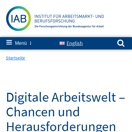
Springe
zum
Inhalt
Suchen nach:
≡
English
Menü
✘
Startseite
Digitale Arbeitswelt –
Chancen und
Herausforderungen