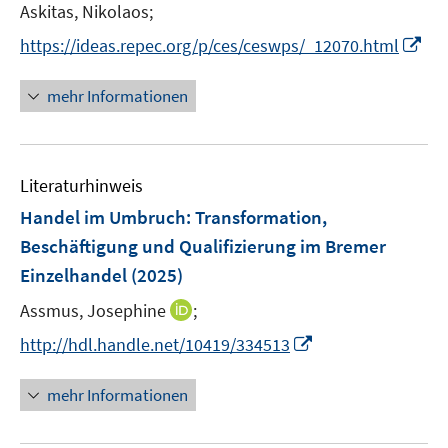
Askitas, Nikolaos;
n
I
s
https://ideas.repec.org/p/ces/ceswps/_12070.html
n
t
n
e
mehr Informationen
e
r
u
ö
e
f
Literaturhinweis
m
f
F
n
Handel im Umbruch
:
Transformation,
e
e
Beschäftigung und Qualifizierung im Bremer
n
n
Einzelhandel
(2025)
s
t
I
Assmus, Josephine
;
e
n
I
http://hdl.handle.net/10419/334513
r
n
n
ö
e
n
mehr Informationen
f
u
e
f
e
u