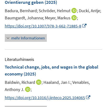
Orientierung geben
(2025)
s
t
I
Badura, Bernhard;
Schröder, Helmut
;
Ducki, Antje;
e
n
I
Baumgardt, Johanna;
Meyer, Markus
;
r
n
n
I
https://doi.org/10.1007/978-3-662-71885-8
ö
e
n
n
f
u
e
n
mehr Informationen
f
e
u
e
n
m
e
u
e
F
m
e
n
e
F
Literaturhinweis
m
n
e
F
Technical change, jobs, and wages in the global
s
n
e
t
economy
(2025)
s
n
e
t
I
Baldwin, Richard
;
Haaland, Jan I.;
Venables,
s
r
e
n
t
I
Anthony J.
;
ö
r
n
e
n
f
I
https://doi.org/10.1016/j.jinteco.2025.104065
ö
e
r
n
f
n
f
u
ö
e