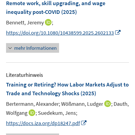
F
Remote work, skill upgrading, and wage
n
e
inequality post-COVID
(2025)
n
I
Bennett, Jeremy
;
s
n
t
I
https://doi.org/10.1080/10438599.2025.2602133
n
e
n
e
r
n
mehr Informationen
u
ö
e
e
f
u
m
f
e
F
n
Literaturhinweis
m
e
e
F
Training or Retiring? How Labor Markets Adjust to
n
n
e
Trade and Technology Shocks
(2025)
s
n
t
I
Bertermann, Alexander;
Wößmann, Ludger
;
Dauth,
s
e
n
t
I
Wolfgang
;
Suedekum, Jens;
r
n
e
n
I
https://docs.iza.org/dp18247.pdf
ö
e
r
n
n
f
u
ö
e