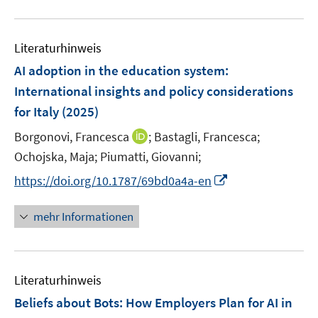
n
n
m
f
e
n
n
u
e
e
F
n
m
e
n
n
e
e
F
Literaturhinweis
m
n
n
e
F
AI adoption in the education system
:
s
n
e
t
International insights and policy considerations
s
n
e
for Italy
t
(2025)
s
r
e
t
I
Borgonovi, Francesca
;
Bastagli, Francesca;
ö
r
e
n
Ochojska, Maja;
Piumatti, Giovanni;
f
ö
r
n
f
I
f
https://doi.org/10.1787/69bd0a4a-en
ö
e
n
n
f
f
u
e
n
n
mehr Informationen
f
e
n
e
e
n
m
u
n
e
F
e
n
e
Literaturhinweis
m
n
F
Beliefs about Bots: How Employers Plan for AI in
s
e