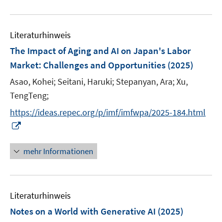
e
F
m
m
m
u
n
e
F
F
F
e
n
e
e
e
Literaturhinweis
m
s
n
n
n
F
The Impact of Aging and AI on Japan's Labor
t
s
s
s
e
e
Market: Challenges and Opportunities
(2025)
t
t
t
n
r
e
e
e
Asao, Kohei;
Seitani, Haruki;
Stepanyan, Ara;
Xu,
s
ö
r
r
r
t
TengTeng;
f
ö
ö
ö
e
f
https://ideas.repec.org/p/imf/imfwpa/2025-184.html
f
f
f
r
n
f
I
f
f
ö
e
n
n
n
n
f
n
e
n
e
e
mehr Informationen
f
n
e
n
n
n
u
e
e
n
Literaturhinweis
m
F
Notes on a World with Generative AI
(2025)
e