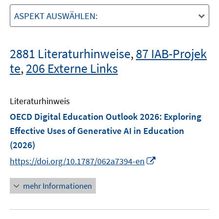
ASPEKT AUSWÄHLEN:
2881 Literaturhinweise
,
87 IAB-Projek
te
,
206 Externe Links
Literaturhinweis
OECD Digital Education Outlook 2026: Exploring
Effective Uses of Generative AI in Education
(2026)
I
https://doi.org/10.1787/062a7394-en
n
n
mehr Informationen
e
u
e