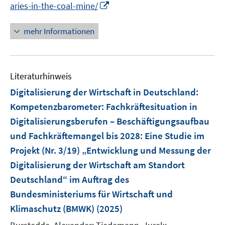
f
I
aries-in-the-coal-mine/
ö
e
n
n
f
u
e
n
mehr Informationen
f
e
n
e
n
m
u
e
F
e
n
e
Literaturhinweis
m
n
F
Digitalisierung der Wirtschaft in Deutschland:
s
e
Kompetenzbarometer: Fachkräftesituation in
t
n
e
Digitalisierungsberufen – Beschäftigungsaufbau
s
r
und Fachkräftemangel bis 2028
:
Eine Studie im
t
ö
e
Projekt (Nr. 3/19) „Entwicklung und Messung der
f
r
Digitalisierung der Wirtschaft am Standort
f
ö
Deutschland“ im Auftrag des
n
f
e
Bundesministeriums für Wirtschaft und
f
n
Klimaschutz (BMWK)
(2025)
n
e