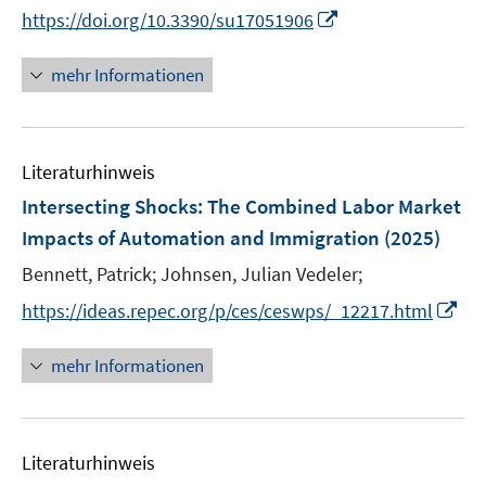
r
n
n
n
t
f
f
I
f
https://doi.org/10.3390/su17051906
ö
e
e
n
e
n
n
n
f
f
n
n
e
r
e
e
n
n
mehr Informationen
f
u
ö
n
n
e
e
n
e
f
u
n
e
m
f
e
n
F
n
Literaturhinweis
m
e
e
F
Intersecting Shocks: The Combined Labor Market
n
n
e
Impacts of Automation and Immigration
(2025)
s
n
t
Bennett, Patrick;
Johnsen, Julian Vedeler;
s
e
t
I
https://ideas.repec.org/p/ces/ceswps/_12217.html
r
e
n
ö
r
n
mehr Informationen
f
ö
e
f
f
u
n
f
e
e
n
Literaturhinweis
m
n
e