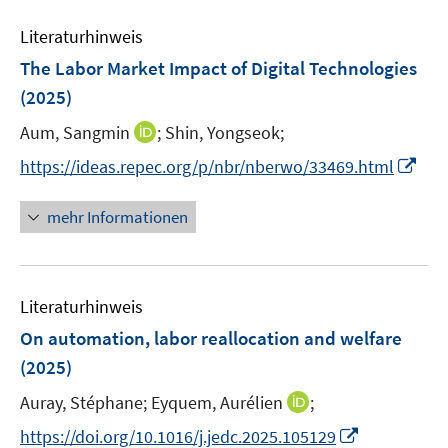
n
m
e
e
F
Literaturhinweis
m
n
e
F
The Labor Market Impact of Digital Technologies
n
e
(2025)
s
n
t
I
Aum, Sangmin
;
Shin, Yongseok;
s
e
n
t
I
https://ideas.repec.org/p/nbr/nberwo/33469.html
r
n
e
n
ö
e
r
n
mehr Informationen
f
u
ö
e
f
e
f
u
n
m
f
e
e
F
n
Literaturhinweis
m
n
e
e
F
On automation, labor reallocation and welfare
n
n
e
(2025)
s
n
t
I
Auray, Stéphane;
Eyquem, Aurélien
;
s
e
n
t
I
https://doi.org/10.1016/j.jedc.2025.105129
r