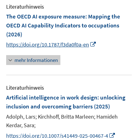
Literaturhinweis
m
F
The OECD AI exposure measure
:
Mapping the
e
OECD AI Capability Indicators to occupations
n
(2026)
s
I
t
https://doi.org/10.1787/f3da0f0a-en
n
e
n
r
mehr Informationen
e
ö
u
f
e
f
Literaturhinweis
m
n
F
e
Artificial intelligence in work design: unlocking
e
n
inclusion and overcoming barriers
(2025)
n
Adolph, Lars;
Kirchhoff, Britta Marleen;
Hamideh
s
t
Kerdar, Sara;
e
I
https://doi.org/10.1007/s41449-025-00467-4