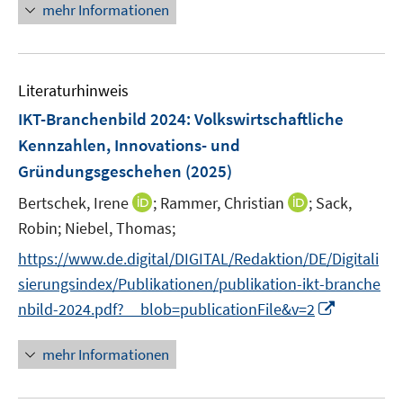
n
f
mehr Informationen
e
f
u
e
n
m
f
e
u
e
F
n
m
e
n
e
e
F
Literaturhinweis
m
n
n
e
F
IKT-Branchenbild 2024
:
Volkswirtschaftliche
s
n
e
t
Kennzahlen, Innovations- und
s
n
e
Gründungsgeschehen
t
(2025)
s
r
e
t
I
I
Bertschek, Irene
;
Rammer, Christian
;
Sack,
ö
r
e
n
n
Robin;
Niebel, Thomas;
f
ö
r
n
n
f
f
https://www.de.digital/DIGITAL/Redaktion/DE/Digitali
ö
e
e
n
f
sierungsindex/Publikationen/publikation-ikt-branche
f
u
u
e
n
I
f
nbild-2024.pdf?__blob=publicationFile&v=2
e
e
n
e
n
n
m
m
n
n
e
F
F
mehr Informationen
e
n
e
e
u
n
n