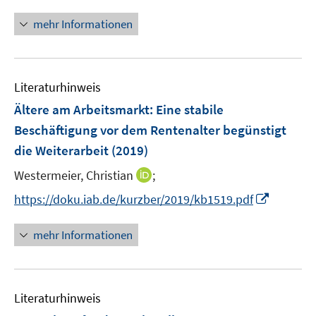
n
n
f
e
n
mehr Informationen
n
n
e
e
u
n
e
Literaturhinweis
m
F
Ältere am Arbeitsmarkt: Eine stabile
e
Beschäftigung vor dem Rentenalter begünstigt
n
die Weiterarbeit
(2019)
s
t
I
Westermeier, Christian
;
e
n
I
https://doku.iab.de/kurzber/2019/kb1519.pdf
r
n
n
ö
e
n
mehr Informationen
f
u
e
f
e
u
n
m
e
e
F
Literaturhinweis
m
n
e
F