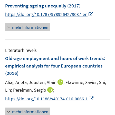
e
Preventing ageing unequally
(2017)
n
I
https://doi.org/10.1787/9789264279087-en
n
n
mehr Informationen
e
u
e
Literaturhinweis
m
F
Old-age employment and hours of work trends
:
e
empirical analysis for four European countries
n
(2016)
s
t
I
Aliaj, Arjeta;
Jousten, Alain
;
Flawinne, Xavier;
Shi,
e
n
I
Lin;
Perelman, Sergio
;
r
n
n
I
https://doi.org/10.1186/s40174-016-0066-1
ö
e
n
n
f
u
e
n
mehr Informationen
f
e
u