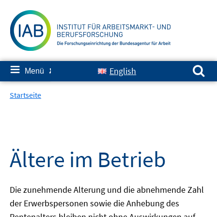
Springe
zum
Inhalt
Suchen nach:
≡
English
Menü
✘
Startseite
Ältere im Betrieb
Die zunehmende Alterung und die abnehmende Zahl
der Erwerbspersonen sowie die Anhebung des
Rentenalters bleiben nicht ohne Auswirkungen auf