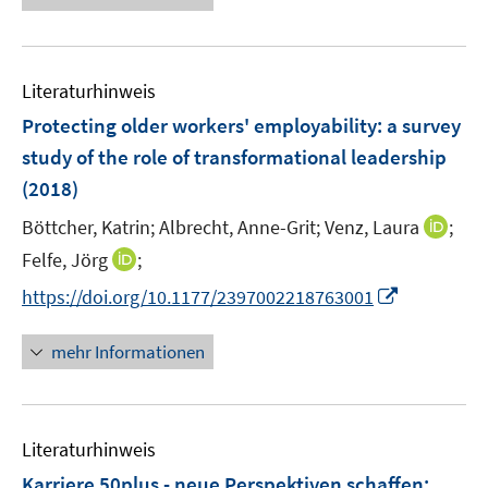
ö
e
e
n
f
u
n
e
f
e
n
n
Literaturhinweis
m
e
F
Protecting older workers' employability
:
a survey
n
e
study of the role of transformational leadership
n
(2018)
s
t
I
Böttcher, Katrin;
Albrecht, Anne-Grit;
Venz, Laura
;
e
n
I
Felfe, Jörg
;
r
n
n
I
https://doi.org/10.1177/2397002218763001
ö
e
n
n
f
u
e
n
mehr Informationen
f
e
u
e
n
m
e
u
e
F
m
e
n
e
F
Literaturhinweis
m
n
e
F
Karriere 50plus - neue Perspektiven schaffen
:
s