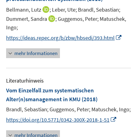
r
r
e
I
Bellmann, Lutz
;
Leber, Ute;
Brandl, Sebastian;
ö
ö
r
n
I
Dummert, Sandra
;
Guggemos, Peter;
Matuschek,
f
f
ö
n
n
f
f
Ingo;
f
e
n
n
n
f
I
https://ideas.repec.org/b/zbw/hbsedi/393.html
u
e
e
e
n
n
e
u
n
n
e
n
mehr Informationen
m
e
n
e
F
m
u
e
F
e
n
e
Literaturhinweis
m
s
n
F
Vom Einzelfall zum systematischen
t
s
e
e
Alter(n)smanagement in KMU
(2018)
t
n
r
e
Brandl, Sebastian;
Guggemos, Peter;
Matuschek, Ingo;
s
ö
r
t
I
f
https://doi.org/10.5771/0342-300X-2018-1-51
ö
e
n
f
f
r
n
n
mehr Informationen
f