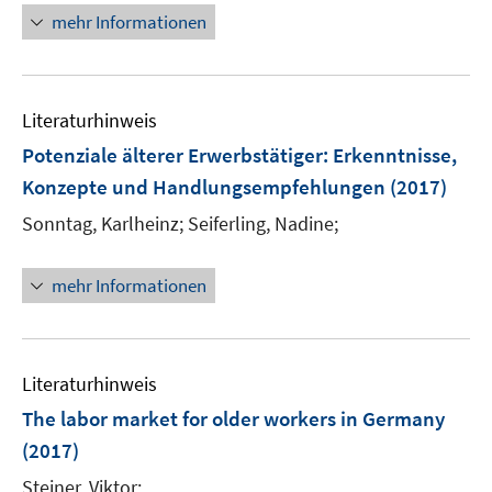
ö
r
n
mehr Informationen
f
ö
e
f
f
u
n
f
e
e
n
m
Literaturhinweis
n
e
F
Potenziale älterer Erwerbstätiger
:
Erkenntnisse,
n
e
Konzepte und Handlungsempfehlungen
(2017)
n
s
Sonntag, Karlheinz;
Seiferling, Nadine;
t
e
mehr Informationen
r
ö
f
f
Literaturhinweis
n
The labor market for older workers in Germany
e
(2017)
n
Steiner, Viktor;