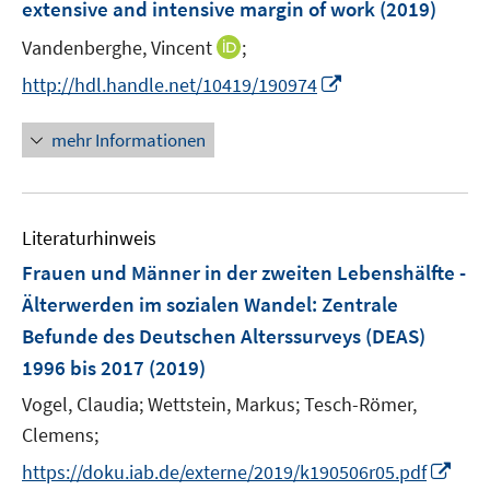
extensive and intensive margin of work
(2019)
I
Vandenberghe, Vincent
;
n
I
http://hdl.handle.net/10419/190974
n
n
e
n
mehr Informationen
u
e
e
u
m
e
F
Literaturhinweis
m
e
F
Frauen und Männer in der zweiten Lebenshälfte -
n
e
Älterwerden im sozialen Wandel
:
Zentrale
s
n
Befunde des Deutschen Alterssurveys (DEAS)
t
s
e
1996 bis 2017
(2019)
t
r
e
Vogel, Claudia;
Wettstein, Markus;
Tesch-Römer,
ö
r
Clemens;
f
ö
f
I
https://doku.iab.de/externe/2019/k190506r05.pdf
f