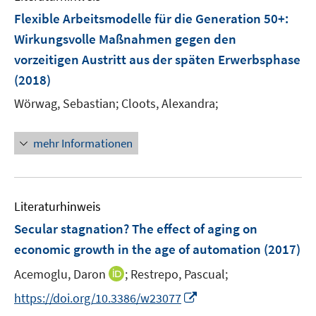
n
e
F
Flexible Arbeitsmodelle für die Generation 50+
:
n
e
Wirkungsvolle Maßnahmen gegen den
s
n
vorzeitigen Austritt aus der späten Erwerbsphase
t
s
e
(2018)
t
r
e
Wörwag, Sebastian;
Cloots, Alexandra;
ö
r
f
ö
mehr Informationen
f
f
n
f
e
n
n
e
Literaturhinweis
n
Secular stagnation? The effect of aging on
economic growth in the age of automation
(2017)
I
Acemoglu, Daron
;
Restrepo, Pascual;
n
I
https://doi.org/10.3386/w23077
n
n