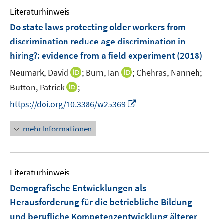
e
n
e
Literaturhinweis
m
n
F
Do state laws protecting older workers from
e
discrimination reduce age discrimination in
n
hiring?
:
evidence from a field experiment
(2018)
s
t
I
I
Neumark, David
;
Burn, Ian
;
Chehras, Nanneh;
e
n
n
I
Button, Patrick
;
r
n
n
n
I
https://doi.org/10.3386/w25369
ö
e
e
n
n
f
u
u
e
n
mehr Informationen
f
e
e
u
e
n
m
m
e
u
e
F
F
m
e
n
e
e
F
Literaturhinweis
m
n
n
e
F
Demografische Entwicklungen als
s
s
n
e
t
t
Herausforderung für die betriebliche Bildung
s
n
e
e
und berufliche Kompetenzentwicklung älterer
t