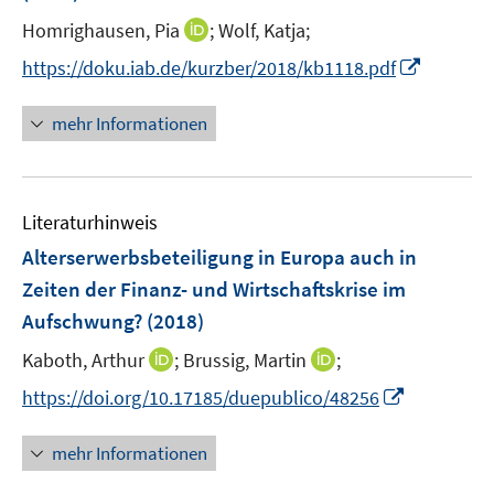
t
I
Homrighausen, Pia
;
Wolf, Katja;
e
n
I
https://doku.iab.de/kurzber/2018/kb1118.pdf
r
n
n
ö
e
n
mehr Informationen
f
u
e
f
e
u
n
m
e
e
F
Literaturhinweis
m
n
e
F
Alterserwerbsbeteiligung in Europa auch in
n
e
Zeiten der Finanz- und Wirtschaftskrise im
s
n
Aufschwung?
(2018)
t
s
e
t
I
I
Kaboth, Arthur
;
Brussig, Martin
;
r
e
n
n
I
https://doi.org/10.17185/duepublico/48256
ö
r
n
n
n
f
ö
e
e
n
f
mehr Informationen
f
u
u
e
n
f
e
e