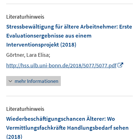
ö
f
Literaturhinweis
f
n
Stressbewältigung für ältere Arbeitnehmer
:
Erste
e
Evaluationsergebnisse aus einem
n
Interventionsprojekt
(2018)
Görtner, Lara Elisa;
I
http://hss.ulb.uni-bonn.de/2018/5077/5077.pdf
n
n
mehr Informationen
e
u
e
Literaturhinweis
m
F
Wiederbeschäftigungschancen Älterer: Wo
e
Vermittlungsfachkräfte Handlungsbedarf sehen
n
(2018)
s