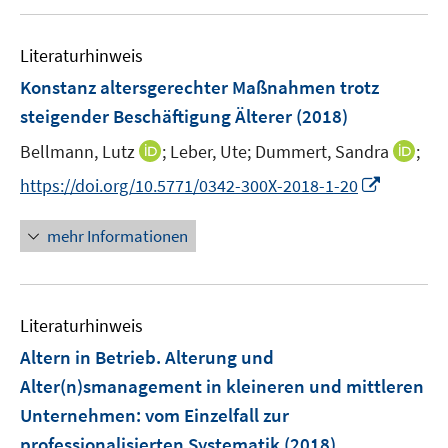
u
e
e
e
n
n
Literaturhinweis
m
s
s
F
Konstanz altersgerechter Maßnahmen trotz
t
t
e
e
e
steigender Beschäftigung Älterer
(2018)
n
r
r
I
I
Bellmann, Lutz
;
Leber, Ute;
Dummert, Sandra
;
s
ö
ö
n
n
t
I
f
f
https://doi.org/10.5771/0342-300X-2018-1-20
n
n
e
n
f
f
e
e
r
n
n
n
mehr Informationen
u
u
ö
e
e
e
e
e
f
u
n
n
m
m
f
e
F
F
n
Literaturhinweis
m
e
e
e
F
Altern in Betrieb. Alterung und
n
n
n
e
Alter(n)smanagement in kleineren und mittleren
s
s
n
Unternehmen
:
vom Einzelfall zur
t
t
s
e
e
professionalisierten Systematik
(2018)
t