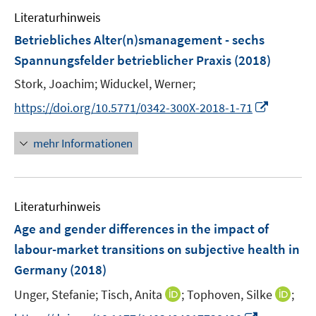
e
n
Literaturhinweis
m
e
F
Betriebliches Alter(n)smanagement - sechs
n
e
Spannungsfelder betrieblicher Praxis
(2018)
n
Stork, Joachim;
Widuckel, Werner;
s
t
I
https://doi.org/10.5771/0342-300X-2018-1-71
e
n
r
n
mehr Informationen
ö
e
f
u
f
e
n
Literaturhinweis
m
e
F
Age and gender differences in the impact of
n
e
labour-market transitions on subjective health in
n
Germany
(2018)
s
t
I
I
Unger, Stefanie;
Tisch, Anita
;
Tophoven, Silke
;
e
n
n