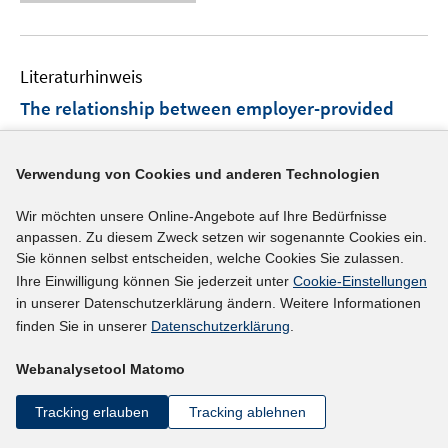
e
n
m
e
u
e
F
m
e
n
e
F
Literaturhinweis
m
n
e
F
The relationship between employer-provided
s
n
e
t
training and the retention of older workers
:
s
n
e
Evidence from Germany
t
(2016)
s
Verwendung von Cookies und anderen Technologien
r
e
t
I
I
Berg, Peter
;
Piszczek, Matthew M.
;
Ruhm,
ö
r
Wir möchten unsere Online-Angebote auf Ihre Bedürfnisse
e
n
n
I
Christopher J.
;
Hamman, Mary K.;
f
ö
anpassen. Zu diesem Zweck setzen wir sogenannte Cookies ein.
r
n
n
n
f
f
Sie können selbst entscheiden, welche Cookies Sie zulassen.
I
https://doi.org/10.1111/ilr.12031
ö
e
e
n
n
Ihre Einwilligung können Sie jederzeit unter
Cookie-Einstellungen
f
n
f
u
u
e
e
in unserer Datenschutzerklärung ändern. Weitere Informationen
n
n
mehr Informationen
f
e
e
u
n
finden Sie in unserer
Datenschutzerklärung
.
e
e
n
m
m
e
n
u
e
F
F
Webanalysetool Matomo
m
e
n
e
e
F
Literaturhinweis
m
Tracking erlauben
Tracking ablehnen
n
n
e
F
IAB-Betriebspanel Sachsen
:
Ergebnisse der
s
s
n