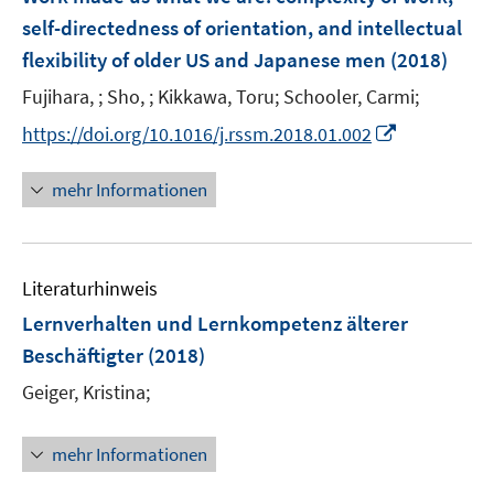
n
e
e
self-directedness of orientation, and intellectual
n
n
flexibility of older US and Japanese men
(2018)
s
t
Fujihara, ;
Sho, ;
Kikkawa, Toru;
Schooler, Carmi;
e
I
https://doi.org/10.1016/j.rssm.2018.01.002
r
n
ö
n
mehr Informationen
f
e
f
u
n
e
e
Literaturhinweis
m
n
F
Lernverhalten und Lernkompetenz älterer
e
Beschäftigter
(2018)
n
Geiger, Kristina;
s
t
e
mehr Informationen
r