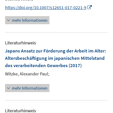
I
https://doi.org/10.1007/s12651-017-0221-9
n
n
mehr Informationen
e
u
e
Literaturhinweis
m
F
Japans Ansatz zur Förderung der Arbeit im Alter
:
e
Altersbeschäftigung im japanischen Mittelstand
n
des verarbeitenden Gewerbes
(2017)
s
t
Witzke, Alexander Paul;
e
r
mehr Informationen
ö
f
f
n
Literaturhinweis