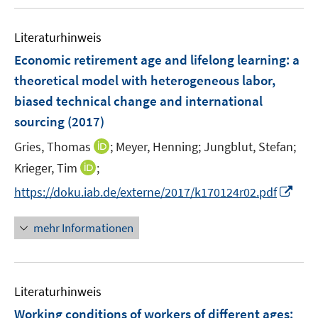
r
ö
Literaturhinweis
f
f
Economic retirement age and lifelong learning
:
a
n
theoretical model with heterogeneous labor,
e
biased technical change and international
n
sourcing
(2017)
I
Gries, Thomas
;
Meyer, Henning;
Jungblut, Stefan;
n
I
Krieger, Tim
;
n
n
I
https://doku.iab.de/externe/2017/k170124r02.pdf
e
n
n
u
e
n
mehr Informationen
e
u
e
m
e
u
F
m
e
e
F
Literaturhinweis
m
n
e
F
Working conditions of workers of different ages
:
s