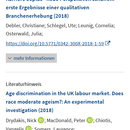
n
e
t
erste Ergebnisse einer qualitativen
s
n
e
Branchenerhebung
t
(2018)
s
r
e
t
Debler, Christiane;
Schlegel, Ute;
Leunig, Cornelia;
ö
r
e
Osterwald, Julia;
f
ö
r
f
I
https://doi.org/10.5771/0342-300X-2018-1-59
f
ö
n
n
f
f
e
n
n
mehr Informationen
f
n
e
e
n
u
n
e
e
n
Literaturhinweis
m
F
Age discrimination in the UK labour market. Does
e
race moderate ageism?
:
An experimental
n
investigation
(2018)
s
t
I
I
Drydakis, Nick
;
MacDonald, Peter
;
Chiotis,
e
n
n
I
Vangelis
;
Somers, Laurence;