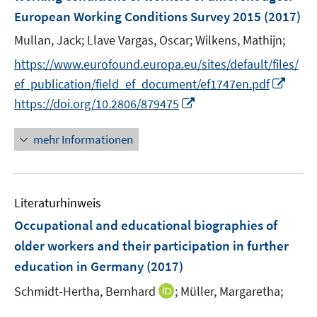
n
e
t
European Working Conditions Survey 2015
(2017)
s
n
e
t
Mullan, Jack;
Llave Vargas, Oscar;
Wilkens, Mathijn;
s
r
e
t
https://www.eurofound.europa.eu/sites/default/files/
ö
r
e
I
f
ef_publication/field_ef_document/ef1747en.pdf
ö
r
n
f
I
https://doi.org/10.2806/879475
f
ö
n
n
n
f
f
e
e
n
n
mehr Informationen
f
u
n
e
e
n
e
u
n
e
m
e
n
F
Literaturhinweis
m
e
F
Occupational and educational biographies of
n
e
older workers and their participation in further
s
n
education in Germany
(2017)
t
s
e
t
I
Schmidt-Hertha, Bernhard
;
Müller, Margaretha;
r
e
n