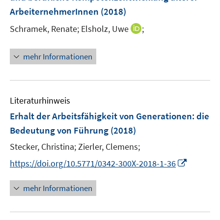
s
r
r
e
ArbeiternehmerInnen
(2018)
t
ö
ö
r
e
I
Schramek, Renate;
Elsholz, Uwe
;
f
f
ö
r
n
f
f
f
ö
n
n
n
f
mehr Informationen
f
e
e
e
n
f
u
n
n
e
n
e
n
e
m
Literaturhinweis
n
F
Erhalt der Arbeitsfähigkeit von Generationen
:
die
e
Bedeutung von Führung
(2018)
n
s
Stecker, Christina;
Zierler, Clemens;
t
I
https://doi.org/10.5771/0342-300X-2018-1-36
e
n
r
n
mehr Informationen
ö
e
f
u
f