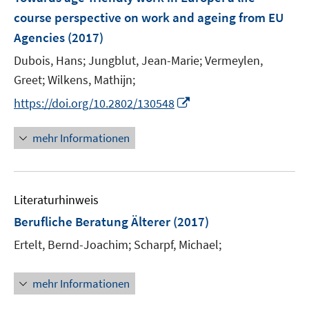
s
e
course perspective on work and ageing from EU
t
n
e
Agencies
(2017)
s
r
t
Dubois, Hans;
Jungblut, Jean-Marie;
Vermeylen,
ö
e
Greet;
Wilkens, Mathijn;
f
r
f
I
https://doi.org/10.2802/130548
ö
n
n
f
e
n
mehr Informationen
f
n
e
n
u
e
e
n
Literaturhinweis
m
F
Berufliche Beratung Älterer
(2017)
e
Ertelt, Bernd-Joachim;
Scharpf, Michael;
n
s
t
mehr Informationen
e