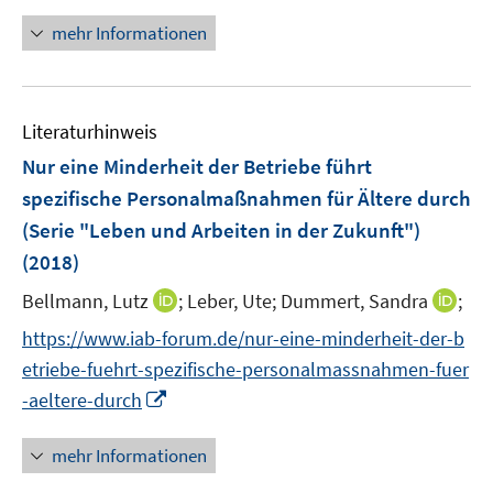
n
f
f
f
n
ö
n
e
e
n
n
n
n
mehr Informationen
f
n
n
e
e
e
e
f
u
n
n
n
n
e
e
Literaturhinweis
m
n
F
Nur eine Minderheit der Betriebe führt
e
spezifische Personalmaßnahmen für Ältere durch
n
(Serie "Leben und Arbeiten in der Zukunft")
s
(2018)
t
e
I
I
Bellmann, Lutz
;
Leber, Ute;
Dummert, Sandra
;
r
n
n
https://www.iab-forum.de/nur-eine-minderheit-der-b
ö
n
n
etriebe-fuehrt-spezifische-personalmassnahmen-fuer
f
e
e
I
f
-aeltere-durch
u
u
n
n
e
e
n
e
mehr Informationen
m
m
e
n
F
F