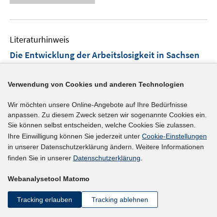
e
e
m
u
n
F
e
e
Literaturhinweis
m
n
F
Die Entwicklung der Arbeitslosigkeit in Sachsen
s
e
in Zeiten der Corona-Pandemie
(2021)
t
n
e
I
Kindt, Anna-Maria
;
Lawitzky, Corinna;
Sujata, Uwe;
Verwendung von Cookies und anderen Technologien
s
r
n
t
I
Weyh, Antje
;
ö
Wir möchten unsere Online-Angebote auf Ihre Bedürfnisse
n
e
n
f
anpassen. Zu diesem Zweck setzen wir sogenannte Cookies ein.
https://doku.iab.de/regional/S/2021/regional_s_0121.
e
r
n
Sie können selbst entscheiden, welche Cookies Sie zulassen.
f
I
pdf
u
ö
e
Ihre Einwilligung können Sie jederzeit unter
Cookie-Einstellungen
n
n
e
f
u
in unserer Datenschutzerklärung ändern. Weitere Informationen
e
n
mehr Informationen
m
f
e
finden Sie in unserer
Datenschutzerklärung
.
n
e
F
n
m
u
e
e
Webanalysetool Matomo
F
e
n
n
e
Literaturhinweis
m
Tracking erlauben
Tracking ablehnen
s
n
F
Zum Beschäftigungsbedarf in der Pflege
t
s