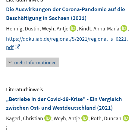
n
n
e
e
F
Die Auswirkungen der Corona-Pandemie auf die
s
s
n
n
e
t
t
Beschäftigung in Sachsen
(2021)
s
s
n
e
e
t
t
I
I
Hennig, Dustin;
Weyh, Antje
;
Kindt, Anna-Maria
;
s
r
r
e
e
n
n
t
https://doku.iab.de/regional/S/2021/regional_s_0221.
ö
ö
r
r
n
n
e
I
f
f
pdf
ö
ö
e
e
r
n
f
f
f
f
u
u
ö
n
n
n
mehr Informationen
f
f
e
e
f
e
e
e
n
n
m
m
f
u
n
n
e
e
F
F
n
e
n
n
e
e
e
Literaturhinweis
m
n
n
n
F
„Betriebe in der Covid-19-Krise“ - Ein Vergleich
s
s
e
zwischen Ost- und Westdeutschland
(2021)
t
t
n
e
e
I
I
Kagerl, Christian
;
Weyh, Antje
;
Roth, Duncan
s
r
r
n
n
t
;
I
ö
ö
n
n
e
n