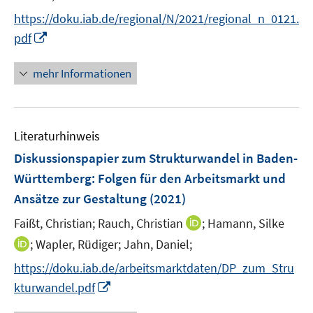
ö
n
n
https://doku.iab.de/regional/N/2021/regional_n_0121.
f
e
e
I
f
pdf
u
u
n
n
e
e
n
e
mehr Informationen
m
m
e
n
F
F
u
e
e
e
n
n
Literaturhinweis
m
s
s
F
Diskussionspapier zum Strukturwandel in Baden-
t
t
e
e
e
Württemberg: Folgen für den Arbeitsmarkt und
n
r
r
Ansätze zur Gestaltung
(2021)
s
ö
ö
t
I
Faißt, Christian;
Rauch, Christian
;
Hamann, Silke
f
f
e
n
f
f
I
;
Wapler, Rüdiger;
Jahn, Daniel;
r
n
n
n
n
https://doku.iab.de/arbeitsmarktdaten/DP_zum_Stru
ö
e
e
e
n
I
kturwandel.pdf
f
u
n
n
e
n
f
e
u