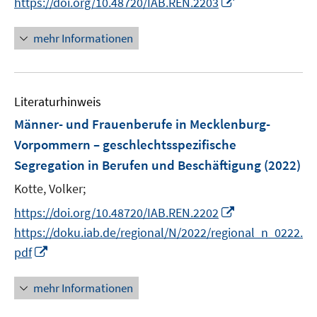
I
https://doi.org/10.48720/IAB.REN.2203
f
n
n
e
n
f
e
n
n
mehr Informationen
n
u
e
e
e
u
n
m
e
F
Literaturhinweis
m
e
F
Männer- und Frauenberufe in Mecklenburg-
n
e
Vorpommern – geschlechtsspezifische
s
n
Segregation in Berufen und Beschäftigung
(2022)
t
s
e
t
Kotte, Volker;
r
e
I
https://doi.org/10.48720/IAB.REN.2202
ö
r
n
https://doku.iab.de/regional/N/2022/regional_n_0222.
f
ö
n
I
pdf
f
f
e
n
n
f
u
n
e
mehr Informationen
n
e
e
n
e
m