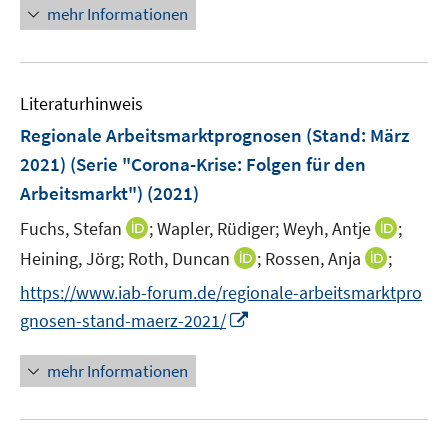
n
n
mehr Informationen
m
e
e
e
F
m
u
n
e
F
e
n
e
Literaturhinweis
m
s
n
F
Regionale Arbeitsmarktprognosen (Stand: März
t
s
e
e
2021) (Serie "Corona-Krise: Folgen für den
t
n
r
e
Arbeitsmarkt")
(2021)
s
ö
r
t
I
I
Fuchs, Stefan
;
Wapler, Rüdiger;
Weyh, Antje
;
f
ö
e
n
n
f
I
I
Heining, Jörg;
Roth, Duncan
;
Rossen, Anja
;
f
r
n
n
n
n
n
f
https://www.iab-forum.de/regionale-arbeitsmarktpro
ö
e
e
e
n
n
n
I
gnosen-stand-maerz-2021/
f
u
u
n
e
e
e
n
f
e
e
u
u
n
n
n
mehr Informationen
m
m
e
e
e
e
F
F
m
m
u
n
e
e
F
F
e
n
n