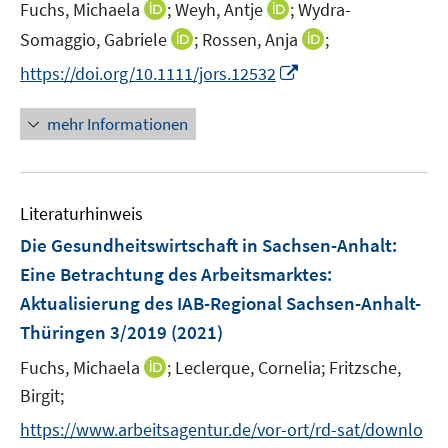
t
I
I
Fuchs, Michaela
;
Weyh, Antje
;
Wydra-
f
f
f
e
n
n
f
f
f
I
I
Somaggio, Gabriele
;
Rossen, Anja
;
r
n
n
n
n
n
n
n
I
https://doi.org/10.1111/jors.12532
ö
e
e
e
e
e
n
n
n
f
u
u
n
n
n
e
e
n
mehr Informationen
f
e
e
u
u
e
n
m
m
e
e
u
e
F
F
m
m
e
n
e
e
F
F
Literaturhinweis
m
n
n
e
e
F
Die Gesundheitswirtschaft in Sachsen-Anhalt:
s
s
n
n
e
t
t
Eine Betrachtung des Arbeitsmarktes
:
s
s
n
e
e
Aktualisierung des IAB-Regional Sachsen-Anhalt-
t
t
s
r
r
e
e
Thüringen 3/2019
(2021)
t
ö
ö
r
r
e
I
Fuchs, Michaela
;
Leclerque, Cornelia;
Fritzsche,
f
f
ö
ö
r
n
f
f
Birgit;
f
f
ö
n
n
n
f
f
https://www.arbeitsagentur.de/vor-ort/rd-sat/downlo
f
e
e
e
n
n