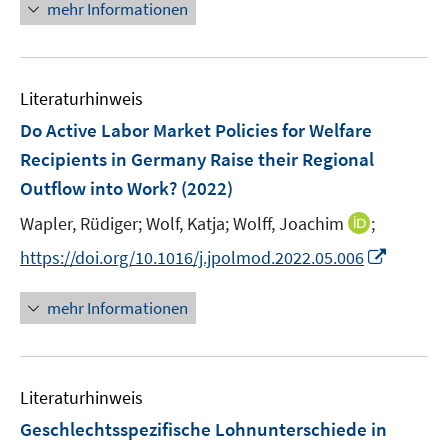
n
f
mehr Informationen
e
e
f
u
e
n
m
m
f
e
u
e
F
F
n
m
e
n
e
e
e
F
Literaturhinweis
m
n
n
n
e
F
Do Active Labor Market Policies for Welfare
s
s
n
e
t
t
Recipients in Germany Raise their Regional
s
n
e
e
Outflow into Work?
t
(2022)
s
r
r
e
t
I
Wapler, Rüdiger;
Wolf, Katja;
Wolff, Joachim
;
ö
ö
r
e
n
f
f
I
https://doi.org/10.1016/j.jpolmod.2022.05.006
ö
r
n
f
f
n
f
ö
e
n
n
n
f
mehr Informationen
f
u
e
e
e
n
f
e
n
n
u
e
n
m
e
n
e
F
Literaturhinweis
m
n
e
F
Geschlechtsspezifische Lohnunterschiede in
n
e