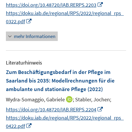
e
n
n
n
f
I
https://doi.org/10.48720/IAB.RERPS.2203
f
r
e
e
n
n
n
f
https://doku.iab.de/regional/RPS/2022/regional_rps_
ö
n
n
e
e
n
n
I
0322.pdf
f
u
n
e
e
n
f
e
u
n
n
n
mehr Informationen
m
e
e
e
F
m
u
n
e
F
e
n
e
Literaturhinweis
m
s
n
F
Zum Beschäftigungsbedarf in der Pflege im
t
s
e
e
Saarland bis 2035: Modellrechnungen für die
t
n
r
ambulante und stationäre Pflege
(2022)
e
s
ö
r
t
I
Wydra-Somaggio, Gabriele
;
Stabler, Jochen;
f
ö
e
n
f
I
https://doi.org/10.48720/IAB.RERPS.2204
f
r
n
n
n
f
https://doku.iab.de/regional/RPS/2022/regional_rps_
ö
e
e
n
n
I
0422.pdf
f
u
n
e
e