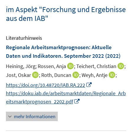
im Aspekt "Forschung und Ergebnisse
aus dem IAB"
Literaturhinweis
Regionale Arbeitsmarktprognosen
:
Aktuelle
Daten und Indikatoren. September 2022
(2022)
I
I
Heining, Jörg;
Rossen, Anja
;
Teichert, Christian
;
n
n
I
I
I
Jost, Oskar
;
Roth, Duncan
;
Weyh, Antje
;
n
n
n
n
n
I
https://doi.org/10.48720/IAB.RA.222
e
e
n
n
n
n
https://doku.iab.de/arbeitsmarktdaten/Regionale_Arb
u
u
e
e
e
n
I
e
e
eitsmarktprognosen_2202.pdf
u
u
u
e
n
m
m
e
e
e
u
n
F
F
mehr Informationen
m
m
m
e
e
e
e
F
F
F
m
u
n
n
e
e
e