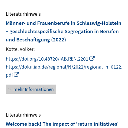
u
n
F
e
e
Literaturhinweis
m
n
F
Männer- und Frauenberufe in Schleswig-Holstein
s
e
– geschlechtsspezifische Segregation in Berufen
t
n
und Beschäftigung
(2022)
e
s
r
t
Kotte, Volker;
ö
e
I
https://doi.org/10.48720/IAB.REN.2201
f
r
n
https://doku.iab.de/regional/N/2022/regional_n_0122.
f
ö
n
n
I
pdf
f
e
e
n
f
u
n
n
mehr Informationen
n
e
e
e
m
u
n
F
e
e
Literaturhinweis
m
n
F
Welcome back! The impact of 'return initiatives'
s