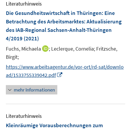
e
e
Literaturhinweis
m
s
s
n
n
F
Die Gesundheitswirtschaft in Thüringen: Eine
t
t
s
s
e
e
e
Betrachtung des Arbeitsmarktes
:
Aktualisierung
t
t
n
r
r
e
e
des IAB-Regional Sachsen-Anhalt-Thüringen
s
ö
ö
r
r
4/2019
(2021)
t
f
f
ö
ö
e
f
f
I
Fuchs, Michaela
;
Leclerque, Cornelia;
Fritzsche,
f
f
r
n
n
n
f
f
Birgit;
ö
e
e
n
n
n
https://www.arbeitsagentur.de/vor-ort/rd-sat/downlo
f
n
n
e
e
e
I
f
ad/1533755339042.pdf
u
n
n
n
n
e
n
e
mehr Informationen
m
e
n
F
u
e
e
n
Literaturhinweis
m
s
F
Kleinräumige Vorausberechnungen zum
t
e