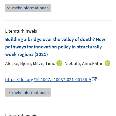
n
f
e
u
n
n
n
mehr Informationen
m
e
e
e
F
m
u
n
e
F
e
n
e
Literaturhinweis
m
s
n
F
Building a bridge over the valley of death? New
t
s
e
e
pathways for innovation policy in structurally
t
n
r
weak regions
(2021)
e
s
ö
r
t
I
Alecke, Björn;
Mitze, Timo
;
Niebuhr, Annekatrin
f
ö
e
n
;
f
I
f
r
n
n
n
I
f
https://doi.org/10.1007/s10037-021-00156-9
ö
e
e
n
n
n
f
u
n
e
n
e
mehr Informationen
f
e
u
e
n
n
m
e
u
e
F
m
e
n
e
F
Literaturhinweis
m