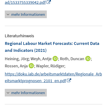
I
f
ad/1533755339042.pdf
u
n
n
e
e
n
n
e
n
n
n
e
mehr Informationen
m
e
n
F
u
e
e
n
Literaturhinweis
m
s
F
Regional Labour Market Forecasts
:
Current Data
t
e
e
and Indicators
(2021)
n
r
I
I
Heining, Jörg;
Weyh, Antje
;
Roth, Duncan
;
s
ö
n
n
t
I
Rossen, Anja
;
Wapler, Rüdiger;
f
n
n
e
n
f
https://doku.iab.de/arbeitsmarktdaten/Regionale_Arb
e
e
r
n
n
I
eitsmarktprognosen_2101_en.pdf
u
u
ö
e
e
n
e
e
f
u
n
n
mehr Informationen
m
m
f
e
e
F
F
n
m
u
e
e
e
F