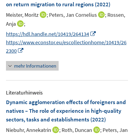
e
on return migration to rural regions
(2022)
t
n
e
I
I
Meister, Moritz
;
Peters, Jan Cornelius
;
Rossen,
s
r
n
n
t
I
Anja
;
ö
n
n
e
n
I
https://hdl.handle.net/10419/264134
f
e
e
r
n
n
f
https://www.econstor.eu/escollectionhome/10419/26
u
u
ö
e
n
n
I
e
e
2300
f
u
e
e
n
m
m
f
e
u
n
n
F
F
n
mehr Informationen
m
e
e
e
e
e
F
m
u
n
n
n
e
F
e
s
s
n
e
Literaturhinweis
m
t
t
s
n
F
e
e
Dynamic agglomeration effects of foreigners and
t
s
e
r
r
e
natives – The role of experience in high-quality
t
n
ö
ö
r
sectors, tasks and establishments
(2022)
e
s
f
f
ö
r
t
f
f
I
I
Niebuhr, Annekatrin
;
Roth, Duncan
;
Peters, Jan
f
ö