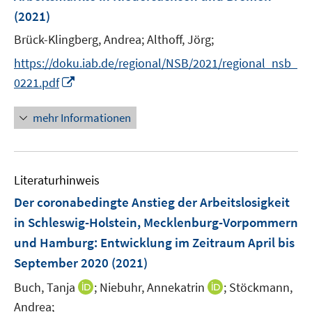
n
ö
(2021)
s
f
t
Brück-Klingberg, Andrea;
Althoff, Jörg;
f
e
n
https://doku.iab.de/regional/NSB/2021/regional_nsb_
r
e
I
0221.pdf
ö
n
n
f
n
mehr Informationen
f
e
n
u
e
e
n
Literaturhinweis
m
F
Der coronabedingte Anstieg der Arbeitslosigkeit
e
in Schleswig-Holstein, Mecklenburg-Vorpommern
n
und Hamburg
:
Entwicklung im Zeitraum April bis
s
September 2020
(2021)
t
e
I
I
Buch, Tanja
;
Niebuhr, Annekatrin
;
Stöckmann,
r
n
n
Andrea;