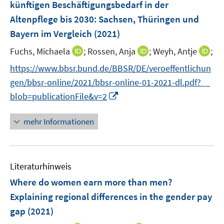
e
künftigen Beschäftigungsbedarf in der
n
r
Altenpflege bis 2030: Sachsen, Thüringen und
s
ö
Bayern im Vergleich
(2021)
t
f
e
f
I
I
I
Fuchs, Michaela
;
Rossen, Anja
;
Weyh, Antje
;
r
n
n
n
n
https://www.bbsr.bund.de/BBSR/DE/veroeffentlichun
ö
e
n
n
n
gen/bbsr-online/2021/bbsr-online-01-2021-dl.pdf?__
f
n
e
e
e
f
I
blob=publicationFile&v=2
u
u
u
n
n
e
e
e
e
n
mehr Informationen
m
m
m
n
e
F
F
F
u
e
e
e
e
n
n
n
Literaturhinweis
m
s
s
s
F
Where do women earn more than men?
t
t
t
e
e
e
e
Explaining regional differences in the gender pay
n
r
r
r
gap
(2021)
s
ö
ö
ö