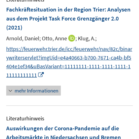
n
e
F
Fachkräftesituation in der Region Trier: Analysen
s
n
e
aus dem Projekt Task Force Grenzgänger 2.0
t
s
n
e
(2021)
t
s
r
e
t
I
Arnold, Daniel;
Otto, Anne
;
Klug, A.;
ö
r
e
n
f
https://feuerwehr.trier.de/icc/feuerwehr/nav/82c/binar
ö
r
n
f
f
ywriterservlet?imgUid=e4a40663-b700-7671-ca4b-bf5
ö
e
n
f
404e1ef34&uBasVariant=11111111-1111-1111-1111-1
f
u
e
n
I
f
11111111111
e
n
e
n
n
m
n
n
e
F
mehr Informationen
e
n
e
u
n
e
s
Literaturhinweis
m
t
F
e
Auswirkungen der Corona-Pandemie auf die
e
r
Arbeitsmärkte in Niedersachsen und Bremen