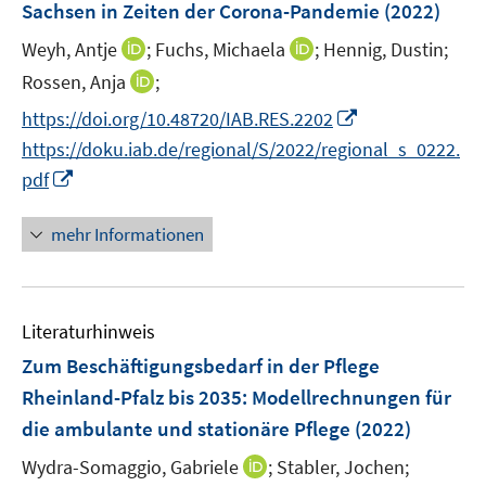
Sachsen in Zeiten der Corona-Pandemie
(2022)
s
n
t
I
I
Weyh, Antje
;
Fuchs, Michaela
;
Hennig, Dustin;
s
e
n
n
t
I
Rossen, Anja
;
r
n
n
e
n
I
https://doi.org/10.48720/IAB.RES.2202
ö
e
e
r
n
n
f
https://doku.iab.de/regional/S/2022/regional_s_0222.
u
u
ö
e
n
f
I
e
e
pdf
f
u
e
n
n
m
m
f
e
u
e
n
F
F
n
mehr Informationen
m
e
n
e
e
e
e
F
m
u
n
n
n
e
F
e
s
s
n
e
Literaturhinweis
m
t
t
s
n
F
e
e
Zum Beschäftigungsbedarf in der Pflege
t
s
e
r
r
e
Rheinland-Pfalz bis 2035: Modellrechnungen für
t
n
ö
ö
r
die ambulante und stationäre Pflege
(2022)
e
s
f
f
ö
r
t
f
f
I
Wydra-Somaggio, Gabriele
;
Stabler, Jochen;
f
ö