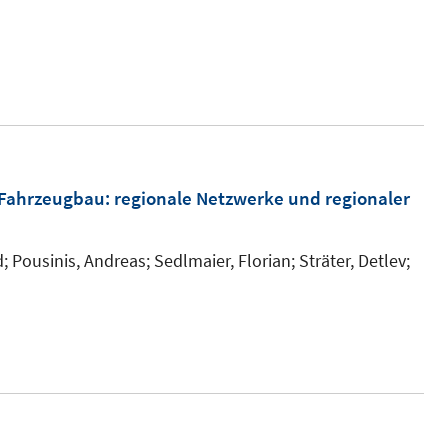
 Fahrzeugbau
:
regionale Netzwerke und regionaler
d;
Pousinis, Andreas;
Sedlmaier, Florian;
Sträter, Detlev;