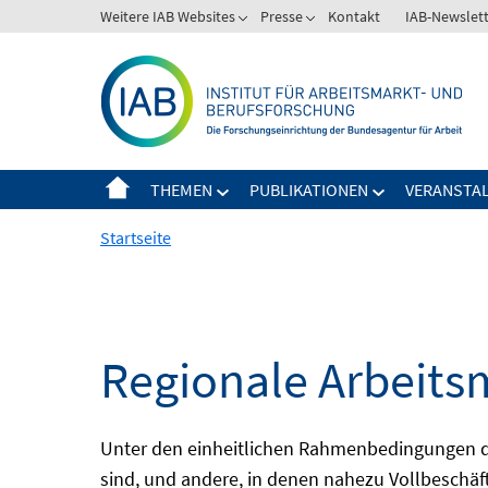
Springe
Weitere IAB Websites
Presse
Kontakt
IAB-Newslet
zum
Inhalt
THEMEN
PUBLIKATIONEN
VERANSTA
Startseite
Regionale Arbeits
Unter den einheitlichen Rahmenbedingungen der
sind, und andere, in denen nahezu Vollbeschäft