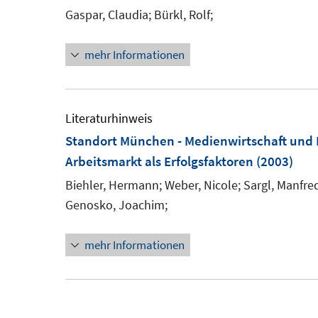
f
f
Gaspar, Claudia;
Bürkl, Rolf;
n
n
e
e
mehr Informationen
n
n
Literaturhinweis
Standort München - Medienwirtschaft und
Arbeitsmarkt als Erfolgsfaktoren
(2003)
Biehler, Hermann;
Weber, Nicole;
Sargl, Manfre
Genosko, Joachim;
mehr Informationen