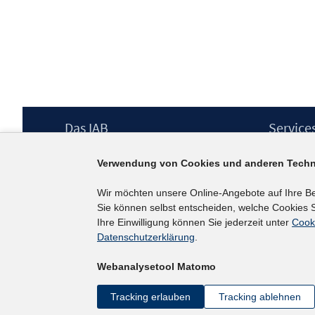
Footer
Das IAB
Service
Inhalt
Institut für Arbeitsmarkt- und
Presse
Verwendung von Cookies und anderen Techn
Berufsforschung (IAB) – unser Leitbild
IAB-Newsl
Institutsleitung
Kontakt
Wir möchten unsere Online-Angebote auf Ihre B
Graduiertenprogramm
Sie können selbst entscheiden, welche Cookies S
Befragungen
Ihre Einwilligung können Sie jederzeit unter
Cook
Projekte
Datenschutzerklärung
.
Wissenschaftlicher Beirat
Webanalysetool Matomo
Tracking erlauben
Tracking ablehnen