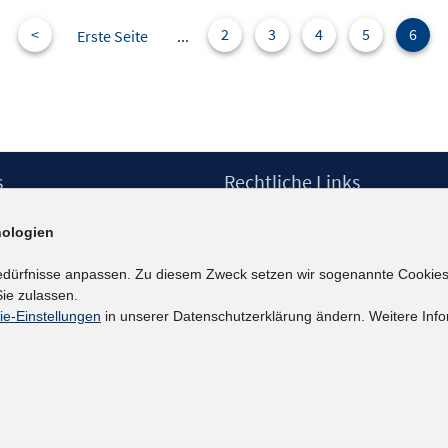
<
2
3
4
5
6
Erste Seite
...
s
Rechtliche Links
Impressum
ologien
etter
Datenschutzerklärung
Erklärung zur Barrierefreiheit
edürfnisse anpassen. Zu diesem Zweck setzen wir sogenannte Cookies
Barrieren melden
ie zulassen.
ie-Einstellungen
in unserer Datenschutzerklärung ändern. Weitere Info