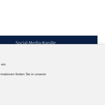
Social-Media-Kanäle
BlueSky
YouTube
LinkedIn
 ein.
XING
kununu
rmationen finden Sie in unserer
Netiquette