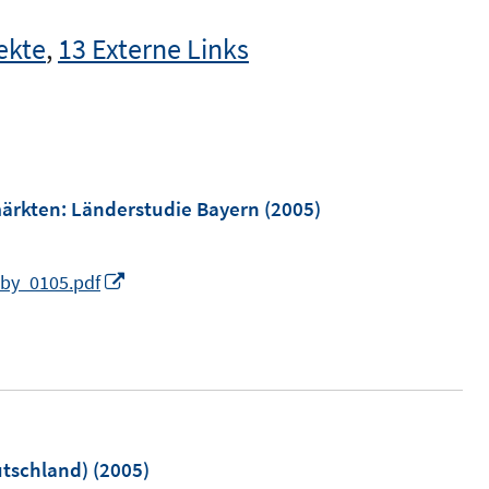
ekte
,
13 Externe Links
märkten
:
Länderstudie Bayern
(2005)
I
_by_0105.pdf
n
n
e
u
e
m
utschland)
(2005)