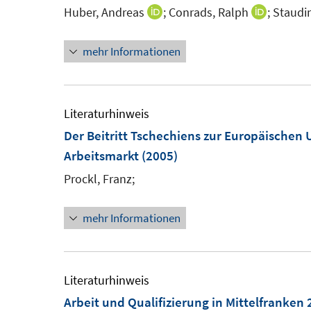
Huber, Andreas
;
Conrads, Ralph
;
Staudi
I
I
n
n
mehr Informationen
n
n
e
e
u
u
e
e
Literaturhinweis
m
m
Der Beitritt Tschechiens zur Europäischen 
F
F
Arbeitsmarkt
(2005)
e
e
Prockl, Franz;
n
n
s
s
mehr Informationen
t
t
e
e
r
r
Literaturhinweis
ö
ö
Arbeit und Qualifizierung in Mittelfranken
f
f