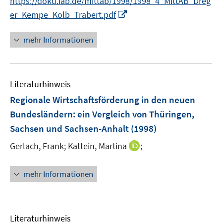
https://doku.iab.de/mittab/1998/1998_4_MittAB_Dreg
e
f
I
er_Kempe_Kolb_Trabert.pdf
u
n
n
e
e
n
mehr Informationen
m
n
e
F
u
e
e
n
Literaturhinweis
m
s
F
Regionale Wirtschaftsförderung in den neuen
t
e
e
Bundesländern
:
ein Vergleich von Thüringen,
n
r
Sachsen und Sachsen-Anhalt
(1998)
s
ö
t
I
Gerlach, Frank;
Kattein, Martina
;
f
e
n
f
r
n
n
mehr Informationen
ö
e
e
f
u
n
f
e
n
m
Literaturhinweis