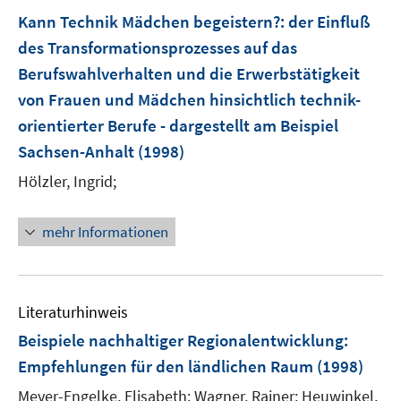
e
F
Kann Technik Mädchen begeistern?
:
der Einfluß
n
e
des Transformationsprozesses auf das
n
Berufswahlverhalten und die Erwerbstätigkeit
s
t
von Frauen und Mädchen hinsichtlich technik-
e
orientierter Berufe - dargestellt am Beispiel
r
Sachsen-Anhalt
(1998)
ö
Hölzler, Ingrid;
f
f
n
mehr Informationen
e
n
Literaturhinweis
Beispiele nachhaltiger Regionalentwicklung
:
Empfehlungen für den ländlichen Raum
(1998)
Meyer-Engelke, Elisabeth;
Wagner, Rainer;
Heuwinkel,