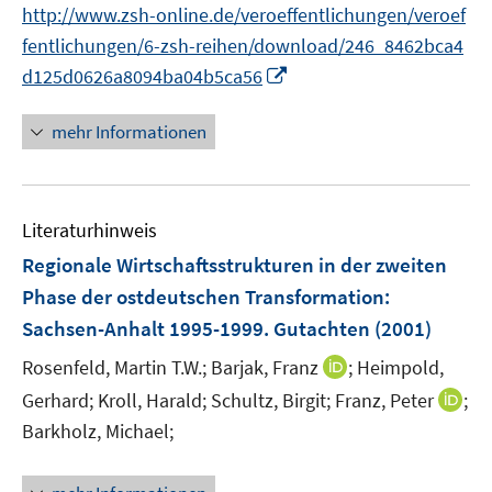
http://www.zsh-online.de/veroeffentlichungen/veroef
fentlichungen/6-zsh-reihen/download/246_8462bca4
I
d125d0626a8094ba04b5ca56
n
n
mehr Informationen
e
u
e
Literaturhinweis
m
F
Regionale Wirtschaftsstrukturen in der zweiten
e
Phase der ostdeutschen Transformation
:
n
Sachsen-Anhalt 1995-1999. Gutachten
(2001)
s
t
I
Rosenfeld, Martin T.W.;
Barjak, Franz
;
Heimpold,
e
n
I
Gerhard;
Kroll, Harald;
Schultz, Birgit;
Franz, Peter
;
r
n
n
Barkholz, Michael;
ö
e
n
f
u
e