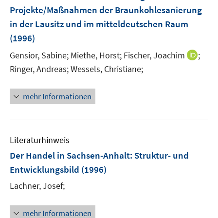
Projekte/Maßnahmen der Braunkohlesanierung
in der Lausitz und im mitteldeutschen Raum
(1996)
I
Gensior, Sabine;
Miethe, Horst;
Fischer, Joachim
;
n
Ringer, Andreas;
Wessels, Christiane;
n
e
mehr Informationen
u
e
m
F
Literaturhinweis
e
Der Handel in Sachsen-Anhalt
:
Struktur- und
n
Entwicklungsbild
(1996)
s
t
Lachner, Josef;
e
r
mehr Informationen