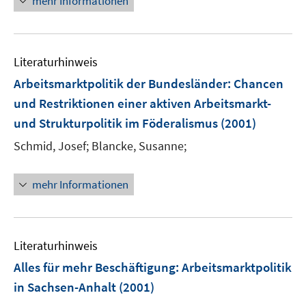
mehr Informationen
f
e
u
n
m
e
e
F
m
n
e
F
Literaturhinweis
n
e
Arbeitsmarktpolitik der Bundesländer
:
Chancen
s
n
t
und Restriktionen einer aktiven Arbeitsmarkt-
s
e
und Strukturpolitik im Föderalismus
(2001)
t
r
e
Schmid, Josef;
Blancke, Susanne;
ö
r
f
ö
f
mehr Informationen
f
n
f
e
n
n
e
Literaturhinweis
n
Alles für mehr Beschäftigung: Arbeitsmarktpolitik
in Sachsen-Anhalt
(2001)