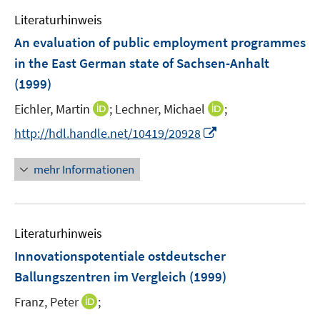
e
f
e
n
m
f
Literaturhinweis
n
e
F
n
An evaluation of public employment programmes
n
e
e
in the East German state of Sachsen-Anhalt
n
n
(1999)
s
t
I
I
Eichler, Martin
;
Lechner, Michael
;
e
n
n
I
http://hdl.handle.net/10419/20928
r
n
n
n
ö
e
e
n
mehr Informationen
f
u
u
e
f
e
e
u
n
m
m
e
e
F
F
Literaturhinweis
m
n
e
e
F
Innovationspotentiale ostdeutscher
n
n
e
Ballungszentren im Vergleich
(1999)
s
s
n
t
t
I
Franz, Peter
;
s
e
e
n
t