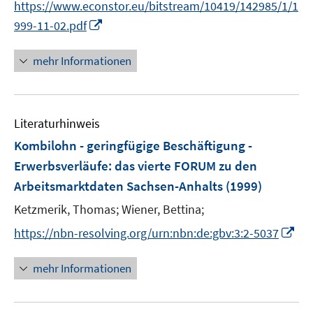
https://www.econstor.eu/bitstream/10419/142985/1/1
r
r
n
e
I
999-11-02.pdf
ö
ö
e
r
n
f
f
u
ö
n
mehr Informationen
f
f
e
f
e
n
n
m
f
u
e
e
F
n
e
n
n
e
e
Literaturhinweis
m
n
n
F
Kombilohn - geringfügige Beschäftigung -
s
e
Erwerbsverläufe
:
das vierte FORUM zu den
t
n
e
Arbeitsmarktdaten Sachsen-Anhalts
(1999)
s
r
t
Ketzmerik, Thomas;
Wiener, Bettina;
ö
e
I
https://nbn-resolving.org/urn:nbn:de:gbv:3:2-5037
f
r
n
f
ö
n
n
mehr Informationen
f
e
e
f
u
n
n