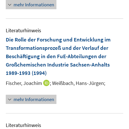
mehr Informationen
Literaturhinweis
Die Rolle der Forschung und Entwicklung im
Transformationsprozeß und der Verlauf der
Beschäftigung in den FuE-Abteilungen der
Großchemischen Industrie Sachsen-Anhalts
1989-1993
(1994)
I
Fischer, Joachim
;
Weißbach, Hans-Jürgen;
n
n
mehr Informationen
e
u
e
m
Literaturhinweis