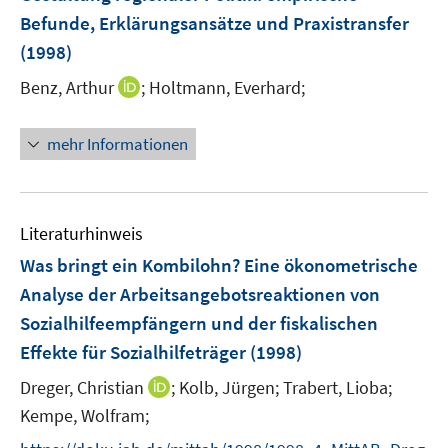
Befunde, Erklärungsansätze und Praxistransfer
(1998)
I
Benz, Arthur
;
Holtmann, Everhard;
n
n
mehr Informationen
e
u
e
m
Literaturhinweis
F
Was bringt ein Kombilohn? Eine ökonometrische
e
Analyse der Arbeitsangebotsreaktionen von
n
Sozialhilfeempfängern und der fiskalischen
s
t
Effekte für Sozialhilfeträger
(1998)
e
I
Dreger, Christian
;
Kolb, Jürgen;
Trabert, Lioba;
r
n
Kempe, Wolfram;
ö
n
f