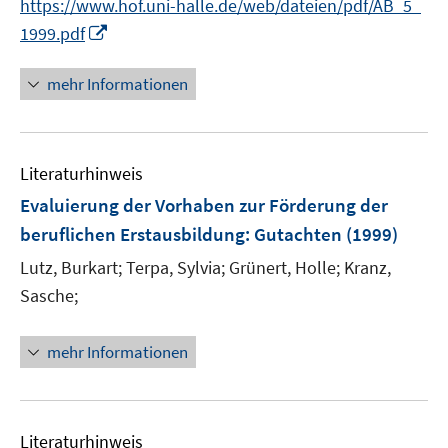
https://www.hof.uni-halle.de/web/dateien/pdf/AB_5_
r
I
1999.pdf
ö
n
f
n
mehr Informationen
f
e
n
u
e
e
n
Literaturhinweis
m
F
Evaluierung der Vorhaben zur Förderung der
e
beruflichen Erstausbildung
:
Gutachten
(1999)
n
Lutz, Burkart;
Terpa, Sylvia;
Grünert, Holle;
Kranz,
s
t
Sasche;
e
r
mehr Informationen
ö
f
f
n
Literaturhinweis