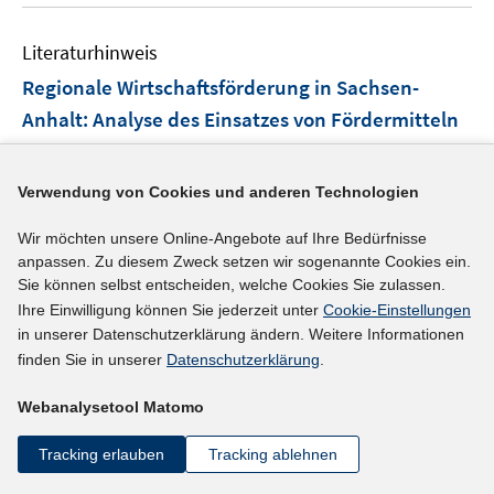
Literaturhinweis
Regionale Wirtschaftsförderung in Sachsen-
Anhalt
:
Analyse des Einsatzes von Fördermitteln
der Gemeinschaftsaufgabe "Verbesserung der
regionalen Wirtschaftsstruktur" in den Jahren
Verwendung von Cookies und anderen Technologien
1991-1993
(1994)
Wir möchten unsere Online-Angebote auf Ihre Bedürfnisse
Heimpold, Gerhard;
Skopp, Robert;
Kellner, Marina;
anpassen. Zu diesem Zweck setzen wir sogenannte Cookies ein.
Kroll, Harald;
Barkholz, Michael;
Junkernheinrich,
Sie können selbst entscheiden, welche Cookies Sie zulassen.
Martin;
Ihre Einwilligung können Sie jederzeit unter
Cookie-Einstellungen
in unserer Datenschutzerklärung ändern. Weitere Informationen
finden Sie in unserer
Datenschutzerklärung
.
mehr Informationen
Webanalysetool Matomo
Tracking erlauben
Tracking ablehnen
Literaturhinweis