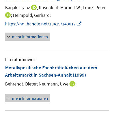
I
Barjak, Franz
;
Rosenfeld, Martin T.W.;
Franz, Peter
n
I
;
Heimpold, Gerhard;
n
n
I
https://hdl.handle.net/10419/143017
e
n
n
u
e
n
mehr Informationen
e
u
e
m
e
u
F
m
e
e
F
Literaturhinweis
m
n
e
F
Metallspezifische Fachkräftelücken auf dem
s
n
e
t
Arbeitsmarkt in Sachsen-Anhalt
(1999)
s
n
e
t
I
Behrendt, Dieter;
Neumann, Uwe
;
s
r
e
n
t
ö
r
n
e
mehr Informationen
f
ö
e
r
f
f
u
ö
n
f