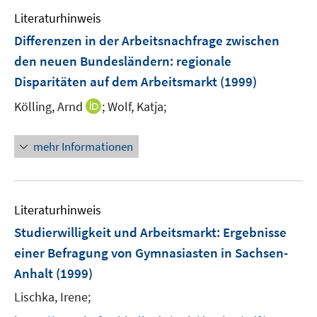
e
e
Literaturhinweis
m
n
F
Differenzen in der Arbeitsnachfrage zwischen
e
den neuen Bundesländern
:
regionale
n
Disparitäten auf dem Arbeitsmarkt
(1999)
s
t
I
Kölling, Arnd
;
Wolf, Katja;
e
n
r
n
mehr Informationen
ö
e
f
u
f
e
n
m
Literaturhinweis
e
F
Studierwilligkeit und Arbeitsmarkt
:
Ergebnisse
n
e
einer Befragung von Gymnasiasten in Sachsen-
n
Anhalt
(1999)
s
t
Lischka, Irene;
e