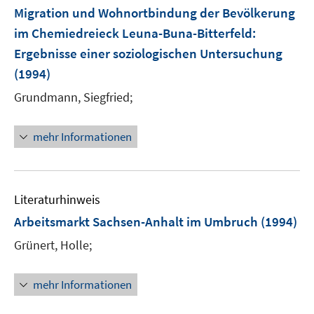
F
Migration und Wohnortbindung der Bevölkerung
e
im Chemiedreieck Leuna-Buna-Bitterfeld
:
n
Ergebnisse einer soziologischen Untersuchung
s
t
(1994)
e
Grundmann, Siegfried;
r
ö
mehr Informationen
f
f
n
e
Literaturhinweis
n
Arbeitsmarkt Sachsen-Anhalt im Umbruch
(1994)
Grünert, Holle;
mehr Informationen