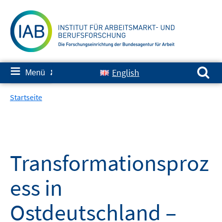
Springe
zum
Inhalt
Suchen nach:
≡
English
Menü
✘
Startseite
Transformationsproz
ess in
Ostdeutschland –