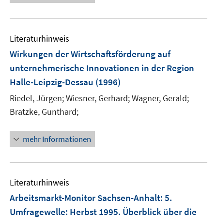
ö
f
f
n
Literaturhinweis
e
Wirkungen der Wirtschaftsförderung auf
n
unternehmerische Innovationen in der Region
Halle-Leipzig-Dessau
(1996)
Riedel, Jürgen;
Wiesner, Gerhard;
Wagner, Gerald;
Bratzke, Gunthard;
mehr Informationen
Literaturhinweis
Arbeitsmarkt-Monitor Sachsen-Anhalt
:
5.
Umfragewelle: Herbst 1995. Überblick über die