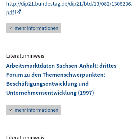
http://dip21.bundestag.de/dip21/btd/13/082/1308236.
I
pdf
n
n
mehr Informationen
e
u
e
Literaturhinweis
m
F
Arbeitsmarktdaten Sachsen-Anhalt
:
drittes
e
Forum zu den Themenschwerpunkten:
n
Beschäftigungsentwicklung und
s
Unternehmensentwicklung
(1997)
t
e
r
mehr Informationen
ö
f
f
Literaturhinweis
n