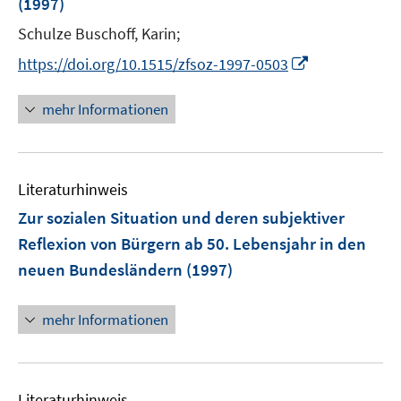
t
(1997)
e
Schulze Buschoff, Karin;
r
I
https://doi.org/10.1515/zfsoz-1997-0503
ö
n
f
n
mehr Informationen
f
e
n
u
e
e
n
Literaturhinweis
m
F
Zur sozialen Situation und deren subjektiver
e
Reflexion von Bürgern ab 50. Lebensjahr in den
n
neuen Bundesländern
(1997)
s
t
e
mehr Informationen
r
ö
f
Literaturhinweis