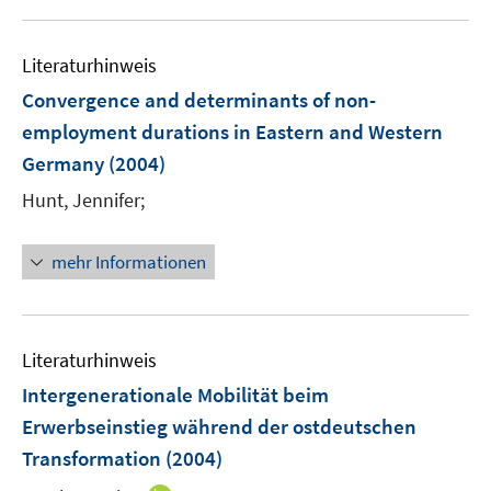
f
u
n
e
e
Literaturhinweis
m
n
F
Convergence and determinants of non-
e
employment durations in Eastern and Western
n
Germany
(2004)
s
t
Hunt, Jennifer;
e
r
mehr Informationen
ö
f
f
n
Literaturhinweis
e
Intergenerationale Mobilität beim
n
Erwerbseinstieg während der ostdeutschen
Transformation
(2004)