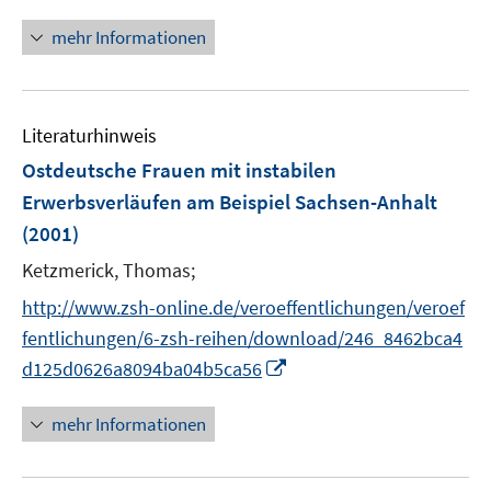
n
ö
ö
r
n
mehr Informationen
f
f
ö
e
f
f
f
u
n
n
f
e
e
e
n
m
Literaturhinweis
n
n
e
F
Ostdeutsche Frauen mit instabilen
n
e
Erwerbsverläufen am Beispiel Sachsen-Anhalt
n
(2001)
s
t
Ketzmerick, Thomas;
e
http://www.zsh-online.de/veroeffentlichungen/veroef
r
fentlichungen/6-zsh-reihen/download/246_8462bca4
ö
I
d125d0626a8094ba04b5ca56
f
n
f
n
n
mehr Informationen
e
e
u
n