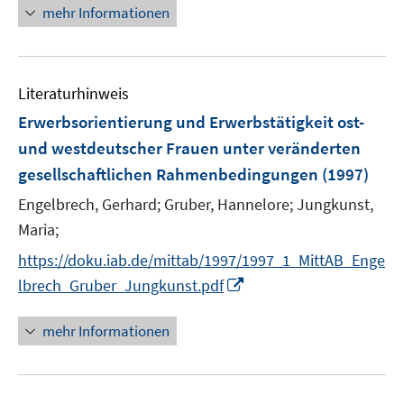
r
mehr Informationen
f
ö
n
f
e
f
n
n
Literaturhinweis
e
Erwerbsorientierung und Erwerbstätigkeit ost-
n
und westdeutscher Frauen unter veränderten
gesellschaftlichen Rahmenbedingungen
(1997)
Engelbrech, Gerhard;
Gruber, Hannelore;
Jungkunst,
Maria;
https://doku.iab.de/mittab/1997/1997_1_MittAB_Enge
I
lbrech_Gruber_Jungkunst.pdf
n
n
mehr Informationen
e
u
e