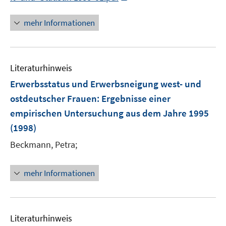
n
n
mehr Informationen
e
u
e
Literaturhinweis
m
F
Erwerbsstatus und Erwerbsneigung west- und
e
ostdeutscher Frauen
:
Ergebnisse einer
n
empirischen Untersuchung aus dem Jahre 1995
s
(1998)
t
e
Beckmann, Petra;
r
ö
mehr Informationen
f
f
n
e
Literaturhinweis
n