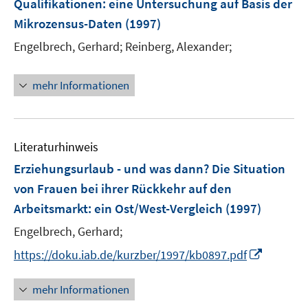
Qualifikationen
:
eine Untersuchung auf Basis der
t
e
Mikrozensus-Daten
(1997)
r
Engelbrech, Gerhard;
Reinberg, Alexander;
ö
f
mehr Informationen
f
n
e
n
Literaturhinweis
Erziehungsurlaub - und was dann? Die Situation
von Frauen bei ihrer Rückkehr auf den
Arbeitsmarkt
:
ein Ost/West-Vergleich
(1997)
Engelbrech, Gerhard;
I
https://doku.iab.de/kurzber/1997/kb0897.pdf
n
n
mehr Informationen
e