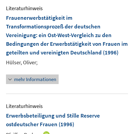
e
m
Literaturhinweis
F
Frauenerwerbstätigkeit im
e
Transformationsprozeß der deutschen
n
Vereinigung
:
ein Ost-West-Vergleich zu den
s
t
Bedingungen der Erwerbstätigkeit von Frauen im
e
geteilten und vereinigten Deutschland
(1996)
r
Hülser, Oliver;
ö
f
f
mehr Informationen
n
e
n
Literaturhinweis
Erwerbsbeteiligung und Stille Reserve
ostdeutscher Frauen
(1996)