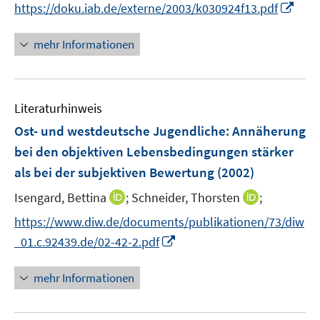
n
I
f
https://doku.iab.de/externe/2003/k030924f13.pdf
r
n
n
f
ö
e
n
n
mehr Informationen
f
u
e
e
f
e
u
n
n
m
e
e
F
Literaturhinweis
m
n
e
F
Ost- und westdeutsche Jugendliche: Annäherung
n
e
bei den objektiven Lebensbedingungen stärker
s
n
als bei der subjektiven Bewertung
t
(2002)
s
e
t
I
I
Isengard, Bettina
;
Schneider, Thorsten
;
r
e
n
n
https://www.diw.de/documents/publikationen/73/diw
ö
r
n
n
I
f
_01.c.92439.de/02-42-2.pdf
ö
e
e
n
f
f
u
u
n
n
mehr Informationen
f
e
e
e
e
n
m
m
u
n
e
F
F