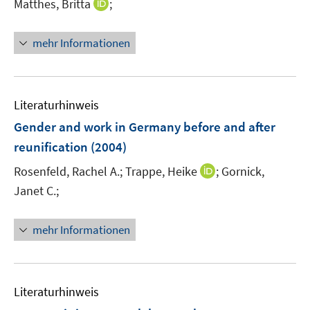
I
Matthes, Britta
;
n
n
mehr Informationen
e
u
e
m
Literaturhinweis
F
Gender and work in Germany before and after
e
reunification
(2004)
n
s
I
Rosenfeld, Rachel A.;
Trappe, Heike
;
Gornick,
t
n
Janet C.;
e
n
r
e
mehr Informationen
ö
u
f
e
f
m
n
F
Literaturhinweis
e
e