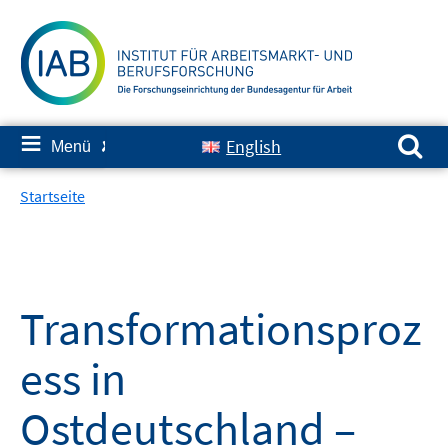
Springe
zum
Inhalt
Suchen nach:
≡
English
Menü
✘
Startseite
Transformationsproz
ess in
Ostdeutschland –