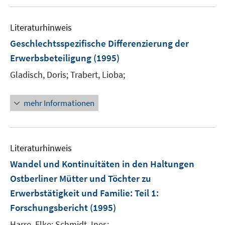
n
n
e
Literaturhinweis
n
Geschlechtsspezifische Differenzierung der
Erwerbsbeteiligung
(1995)
Gladisch, Doris;
Trabert, Lioba;
mehr Informationen
Literaturhinweis
Wandel und Kontinuitäten in den Haltungen
Ostberliner Mütter und Töchter zu
Erwerbstätigkeit und Familie
:
Teil 1:
Forschungsbericht
(1995)
Harre, Elke;
Schmidt, Ines;