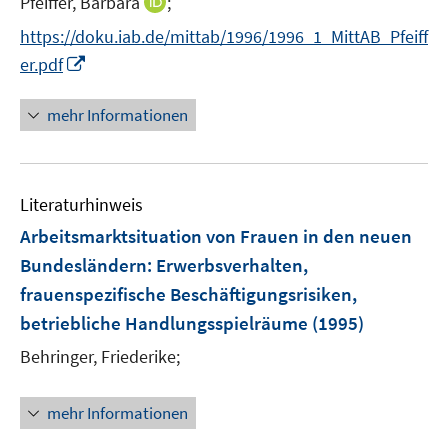
I
Pfeiffer, Barbara
;
n
https://doku.iab.de/mittab/1996/1996_1_MittAB_Pfeiff
n
I
er.pdf
e
n
u
n
mehr Informationen
e
e
m
u
F
e
e
Literaturhinweis
m
n
F
Arbeitsmarktsituation von Frauen in den neuen
s
e
Bundesländern
:
Erwerbsverhalten,
t
n
e
frauenspezifische Beschäftigungsrisiken,
s
r
betriebliche Handlungsspielräume
(1995)
t
ö
e
Behringer, Friederike;
f
r
f
ö
n
mehr Informationen
f
e
f