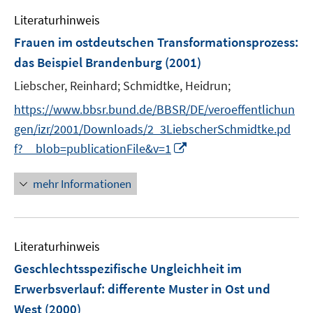
e
Literaturhinweis
m
F
Frauen im ostdeutschen Transformationsprozess
:
e
das Beispiel Brandenburg
(2001)
n
Liebscher, Reinhard;
Schmidtke, Heidrun;
s
t
https://www.bbsr.bund.de/BBSR/DE/veroeffentlichun
e
gen/izr/2001/Downloads/2_3LiebscherSchmidtke.pd
r
I
f?__blob=publicationFile&v=1
ö
n
f
n
mehr Informationen
f
e
n
u
e
e
n
Literaturhinweis
m
F
Geschlechtsspezifische Ungleichheit im
e
Erwerbsverlauf
:
differente Muster in Ost und
n
West
(2000)