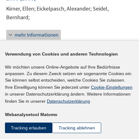
Kirner, Ellen;
Eickelpasch, Alexander;
Seidel,
Bernhard;
mehr Informationen
Verwendung von Cookies und anderen Technologien
Literaturhinweis
Wir möchten unsere Online-Angebote auf Ihre Bedürfnisse
Ostdeutschland fünf Jahre nach der Einheit:
anpassen. Zu diesem Zweck setzen wir sogenannte Cookies ein.
Rückgang der Erwerbsbeteiligung scheint
Sie können selbst entscheiden, welche Cookies Sie zulassen.
Ihre Einwilligung können Sie jederzeit unter
Cookie-Einstellungen
gestoppt, Einkommen gleichen sich weiter an,
in unserer Datenschutzerklärung ändern. Weitere Informationen
Armut stagniert
(1995)
finden Sie in unserer
Datenschutzerklärung
.
I
Krause, Peter
;
Webanalysetool Matomo
n
n
mehr Informationen
Tracking erlauben
Tracking ablehnen
e