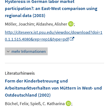
Hysteresis in German labor market
n
n
participation?
:
an East-West comparison using
s
regional data
(2003)
t
e
I
Möller, Joachim;
Aldashev, Alisher
;
r
n
http://citeseerx.ist.psu.edu/viewdoc/download?doi=1
ö
n
I
f
0.1.1.515.4080&rep=rep1&type=pdf
e
n
f
u
n
n
mehr Informationen
e
e
e
m
u
n
F
e
e
Literaturhinweis
m
n
F
Form der Kinderbetreuung und
s
e
Arbeitsmarktverhalten von Müttern in West- und
t
n
e
Ostdeutschland
(2002)
s
r
t
I
Büchel, Felix;
Spieß, C. Katharina
;
ö
e