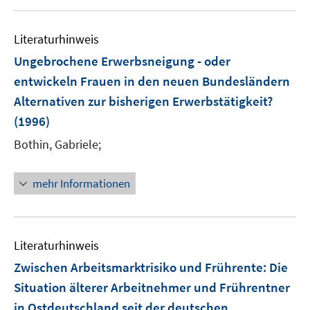
u
e
m
Literaturhinweis
F
Ungebrochene Erwerbsneigung - oder
e
entwickeln Frauen in den neuen Bundesländern
n
Alternativen zur bisherigen Erwerbstätigkeit?
s
t
(1996)
e
Bothin, Gabriele;
r
ö
mehr Informationen
f
f
n
e
Literaturhinweis
n
Zwischen Arbeitsmarktrisiko und Frührente: Die
Situation älterer Arbeitnehmer und Frührentner
in Ostdeutschland seit der deutschen