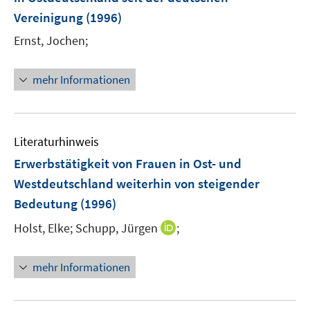
Vereinigung
(1996)
Ernst, Jochen;
mehr Informationen
Literaturhinweis
Erwerbstätigkeit von Frauen in Ost- und
Westdeutschland weiterhin von steigender
Bedeutung
(1996)
I
Holst, Elke;
Schupp, Jürgen
;
n
n
mehr Informationen
e
u