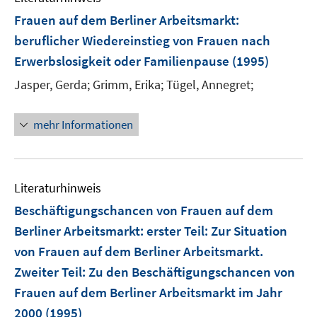
F
Frauen auf dem Berliner Arbeitsmarkt
:
e
beruflicher Wiedereinstieg von Frauen nach
n
Erwerbslosigkeit oder Familienpause
(1995)
s
t
Jasper, Gerda;
Grimm, Erika;
Tügel, Annegret;
e
r
mehr Informationen
ö
f
f
n
Literaturhinweis
e
Beschäftigungschancen von Frauen auf dem
n
Berliner Arbeitsmarkt
:
erster Teil: Zur Situation
von Frauen auf dem Berliner Arbeitsmarkt.
Zweiter Teil: Zu den Beschäftigungschancen von
Frauen auf dem Berliner Arbeitsmarkt im Jahr
2000
(1995)