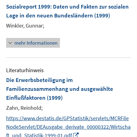
e
Sozialreport 1999
:
Daten und Fakten zur sozialen
n
Lage in den neuen Bundesländern
(1999)
Winkler, Gunnar;
mehr Informationen
Literaturhinweis
Die Erwerbsbeteiligung im
Familienzusammenhang und ausgewählte
Einflußfaktoren
(1999)
Zahn, Reinhold;
https://www.destatis.de/GPStatistik/servlets/MCRFile
NodeServlet/DEAusgabe_derivate_00000322/Wirtscha
I
ft_und_Statistik-1999-01.pdf