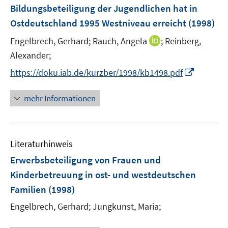
Bildungsbeteiligung der Jugendlichen hat in
Ostdeutschland 1995 Westniveau erreicht
(1998)
I
Engelbrech, Gerhard;
Rauch, Angela
;
Reinberg,
n
Alexander;
n
I
https://doku.iab.de/kurzber/1998/kb1498.pdf
e
n
u
n
mehr Informationen
e
e
m
u
F
e
e
Literaturhinweis
m
n
F
Erwerbsbeteiligung von Frauen und
s
e
Kinderbetreuung in ost- und westdeutschen
t
n
e
Familien
(1998)
s
r
t
Engelbrech, Gerhard;
Jungkunst, Maria;
ö
e
f