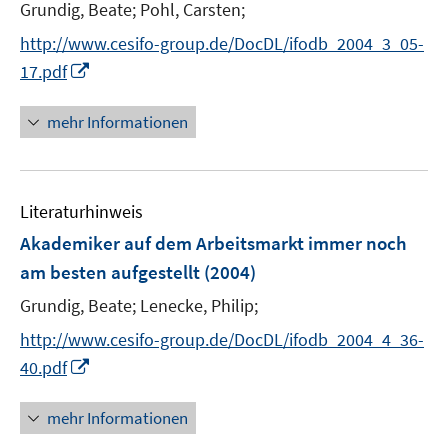
Grundig, Beate;
Pohl, Carsten;
http://www.cesifo-group.de/DocDL/ifodb_2004_3_05-
I
17.pdf
n
n
mehr Informationen
e
u
e
Literaturhinweis
m
F
Akademiker auf dem Arbeitsmarkt immer noch
e
am besten aufgestellt
(2004)
n
Grundig, Beate;
Lenecke, Philip;
s
t
http://www.cesifo-group.de/DocDL/ifodb_2004_4_36-
e
I
40.pdf
r
n
ö
n
mehr Informationen
f
e