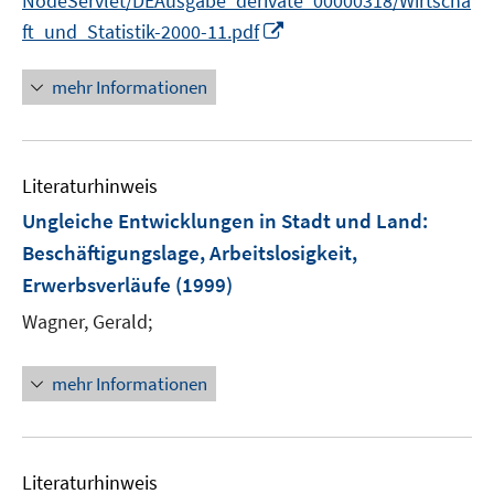
NodeServlet/DEAusgabe_derivate_00000318/Wirtscha
I
ft_und_Statistik-2000-11.pdf
n
n
mehr Informationen
e
u
e
Literaturhinweis
m
F
Ungleiche Entwicklungen in Stadt und Land
:
e
Beschäftigungslage, Arbeitslosigkeit,
n
Erwerbsverläufe
(1999)
s
t
Wagner, Gerald;
e
r
mehr Informationen
ö
f
f
n
Literaturhinweis