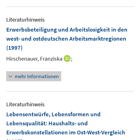
u
e
Literaturhinweis
m
F
Erwerbsbeteiligung und Arbeitslosigkeit in den
e
west- und ostdeutschen Arbeitsmarktregionen
n
(1997)
s
t
I
Hirschenauer, Franziska
;
e
n
r
n
mehr Informationen
ö
e
f
u
f
e
n
m
Literaturhinweis
e
F
Lebensentwürfe, Lebensformen und
n
e
Lebensqualität
:
Haushalts- und
n
Erwerbskonstellationen im Ost-West-Vergleich
s