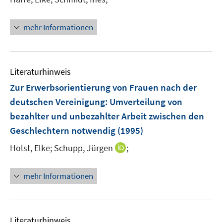
mehr Informationen
Literaturhinweis
Zur Erwerbsorientierung von Frauen nach der
deutschen Vereinigung
:
Umverteilung von
bezahlter und unbezahlter Arbeit zwischen den
Geschlechtern notwendig
(1995)
I
Holst, Elke;
Schupp, Jürgen
;
n
n
mehr Informationen
e
u
e
m
Literaturhinweis