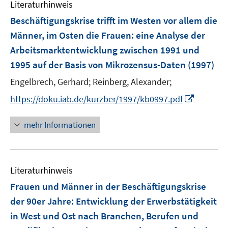
Literaturhinweis
m
F
Beschäftigungskrise trifft im Westen vor allem die
e
Männer, im Osten die Frauen
:
eine Analyse der
n
Arbeitsmarktentwicklung zwischen 1991 und
s
1995 auf der Basis von Mikrozensus-Daten
(1997)
t
e
Engelbrech, Gerhard;
Reinberg, Alexander;
r
I
https://doku.iab.de/kurzber/1997/kb0997.pdf
ö
n
f
n
mehr Informationen
f
e
n
u
e
e
n
Literaturhinweis
m
F
Frauen und Männer in der Beschäftigungskrise
e
der 90er Jahre: Entwicklung der Erwerbstätigkeit
n
in West und Ost nach Branchen, Berufen und
s