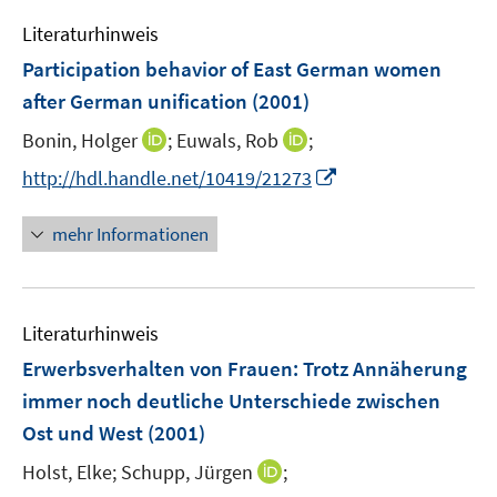
e
n
e
e
Literaturhinweis
m
n
n
F
Participation behavior of East German women
s
s
e
after German unification
(2001)
t
t
n
e
e
I
I
Bonin, Holger
;
Euwals, Rob
;
s
r
r
n
n
t
I
http://hdl.handle.net/10419/21273
ö
ö
n
n
e
n
f
f
e
e
r
n
mehr Informationen
f
f
u
u
ö
e
n
n
e
e
f
u
e
e
m
m
f
e
n
n
F
F
n
Literaturhinweis
m
e
e
e
F
Erwerbsverhalten von Frauen: Trotz Annäherung
n
n
n
e
immer noch deutliche Unterschiede zwischen
s
s
n
Ost und West
(2001)
t
t
s
e
e
t
I
Holst, Elke;
Schupp, Jürgen
;
r
r
e