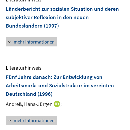
f
n
Länderbericht zur sozialen Situation und deren
e
subjektiver Reflexion in den neuen
n
Bundesländern
(1997)
mehr Informationen
Literaturhinweis
Fünf Jahre danach: Zur Entwicklung von
Arbeitsmarkt und Sozialstruktur im vereinten
Deutschland
(1996)
I
Andreß, Hans-Jürgen
;
n
n
mehr Informationen
e