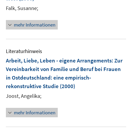
s
t
Falk, Susanne;
e
r
mehr Informationen
ö
f
f
n
Literaturhinweis
e
Arbeit, Liebe, Leben - eigene Arrangements: Zur
n
Vereinbarkeit von Familie und Beruf bei Frauen
in Ostdeutschland
:
eine empirisch-
rekonstruktive Studie
(2000)
Joost, Angelika;
mehr Informationen