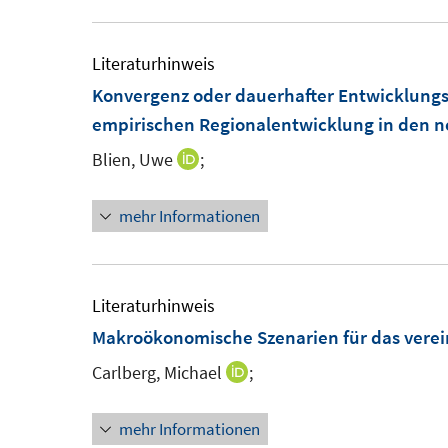
e
r
Literaturhinweis
ö
Konvergenz oder dauerhafter Entwicklungs
f
empirischen Regionalentwicklung in den 
f
n
Blien, Uwe
;
I
e
n
n
mehr Informationen
n
e
u
e
Literaturhinweis
m
Makroökonomische Szenarien für das verei
F
Carlberg, Michael
;
I
e
n
n
mehr Informationen
n
s