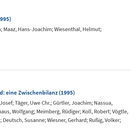
995)
;
Maaz, Hans-Joachim;
Wiesenthal, Helmut;
nd
:
eine Zwischenbilanz
(1995)
Josef;
Täger, Uwe Chr.;
Gürtler, Joachim;
Nassua,
haus, Wolfgang;
Meimberg, Rüdiger;
Koll, Robert;
Vögtle,
;
Deutsch, Susanne;
Wiesner, Gerhard;
Rußig, Volker;