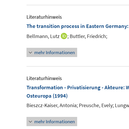
Literaturhinweis
The transition process in Eastern Germany
Bellmann, Lutz
;
Buttler, Friedrich;
I
n
mehr Informationen
n
e
u
e
Literaturhinweis
m
Transformation - Privatisierung - Akteure
:
W
F
Osteuropa
(1994)
e
Bieszcz-Kaiser, Antonia;
Preusche, Evely;
Lungwi
n
s
mehr Informationen
t