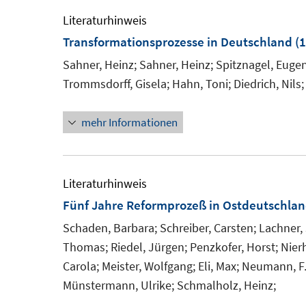
Literaturhinweis
Transformationsprozesse in Deutschland
(1
Sahner, Heinz;
Sahner, Heinz;
Spitznagel, Eugen
Trommsdorff, Gisela;
Hahn, Toni;
Diedrich, Nils;
mehr Informationen
Literaturhinweis
Fünf Jahre Reformprozeß in Ostdeutschla
Schaden, Barbara;
Schreiber, Carsten;
Lachner, 
Thomas;
Riedel, Jürgen;
Penzkofer, Horst;
Nier
Carola;
Meister, Wolfgang;
Eli, Max;
Neumann, F.
Münstermann, Ulrike;
Schmalholz, Heinz;