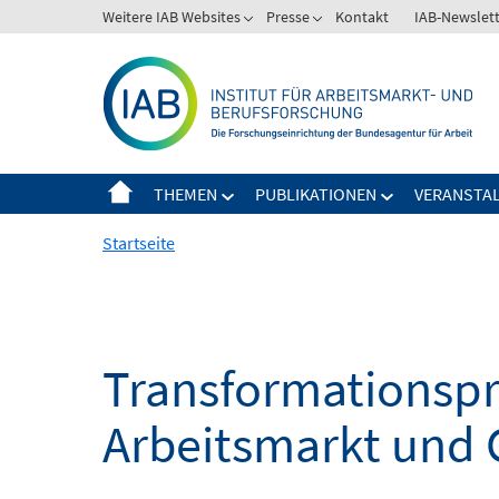
Springe
Weitere IAB Websites
Presse
Kontakt
IAB-Newslet
zum
Inhalt
THEMEN
PUBLIKATIONEN
VERANSTA
Startseite
Transformationspro
Arbeitsmarkt und 