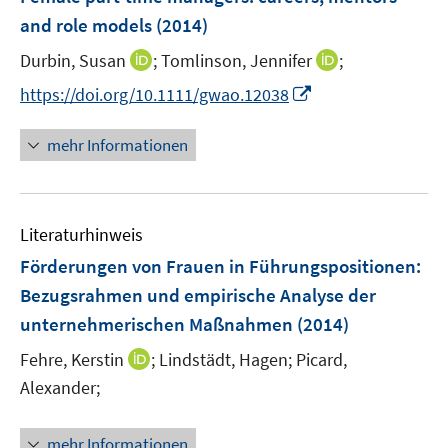
and role models
(2014)
I
I
Durbin, Susan
;
Tomlinson, Jennifer
;
n
n
I
https://doi.org/10.1111/gwao.12038
n
n
n
e
e
n
mehr Informationen
u
u
e
e
e
u
m
m
e
F
F
Literaturhinweis
m
e
e
F
Förderungen von Frauen in Führungspositionen
:
n
n
e
Bezugsrahmen und empirische Analyse der
s
s
n
unternehmerischen Maßnahmen
t
(2014)
t
s
e
e
t
I
Fehre, Kerstin
;
Lindstädt, Hagen;
Picard,
r
r
e
n
Alexander;
ö
ö
r
n
f
f
ö
e
f
f
mehr Informationen