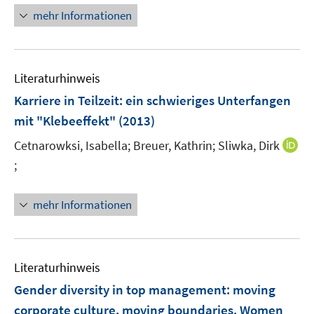
n
e
n
n
mehr Informationen
u
e
e
e
u
n
m
e
F
Literaturhinweis
m
e
F
Karriere in Teilzeit
:
ein schwieriges Unterfangen
n
e
mit "Klebeeffekt"
(2013)
s
n
t
Cetnarowksi, Isabella;
Breuer, Kathrin;
Sliwka, Dirk
s
e
t
;
I
r
e
n
ö
r
n
mehr Informationen
f
ö
e
f
f
u
n
f
e
e
n
m
Literaturhinweis
n
e
F
Gender diversity in top management
:
moving
n
e
corporate culture, moving boundaries. Women