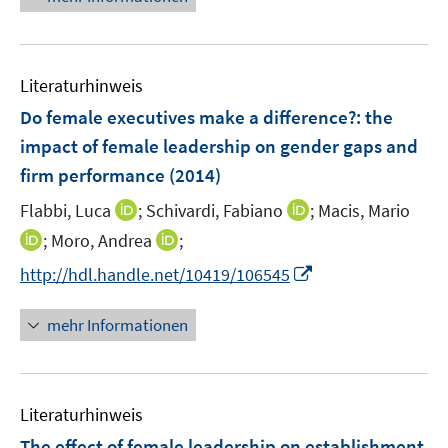
f
u
n
n
f
e
e
e
n
m
n
n
e
F
Literaturhinweis
n
e
Do female executives make a difference?
:
the
n
impact of female leadership on gender gaps and
s
firm performance
t
(2014)
e
I
I
Flabbi, Luca
;
Schivardi, Fabiano
;
Macis, Mario
r
n
n
I
I
;
Moro, Andrea
;
ö
n
n
n
n
f
I
http://hdl.handle.net/10419/106545
e
e
n
n
f
n
u
u
e
e
n
n
mehr Informationen
e
e
u
u
e
e
m
m
e
e
n
u
F
F
m
m
e
e
e
F
F
Literaturhinweis
m
n
n
e
e
F
The effect of female leadership on establishment