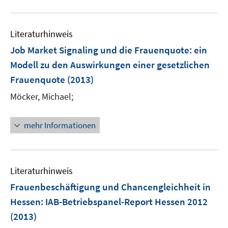
f
e
f
u
n
m
f
e
e
F
n
Literaturhinweis
m
n
e
e
F
Job Market Signaling und die Frauenquote
:
ein
n
n
e
Modell zu den Auswirkungen einer gesetzlichen
s
n
Frauenquote
(2013)
t
s
e
t
Möcker, Michael;
r
e
ö
r
mehr Informationen
f
ö
f
f
n
f
e
n
Literaturhinweis
n
e
Frauenbeschäftigung und Chancengleichheit in
n
Hessen
:
IAB-Betriebspanel-Report Hessen 2012
(2013)