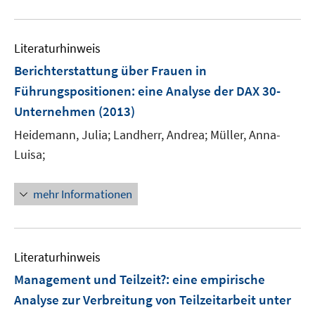
f
u
n
e
e
Literaturhinweis
m
n
F
Berichterstattung über Frauen in
e
Führungspositionen
:
eine Analyse der DAX 30-
n
Unternehmen
(2013)
s
t
Heidemann, Julia;
Landherr, Andrea;
Müller, Anna-
e
Luisa;
r
ö
mehr Informationen
f
f
n
e
Literaturhinweis
n
Management und Teilzeit?
:
eine empirische
Analyse zur Verbreitung von Teilzeitarbeit unter