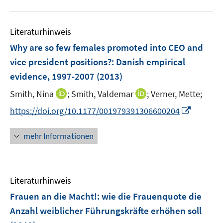
Literaturhinweis
Why are so few females promoted into CEO and
vice president positions?
:
Danish empirical
evidence, 1997-2007
(2013)
I
I
Smith, Nina
;
Smith, Valdemar
;
Verner, Mette;
n
n
I
https://doi.org/10.1177/001979391306600204
n
n
n
e
e
n
mehr Informationen
u
u
e
e
e
u
m
m
e
F
F
Literaturhinweis
m
e
e
F
Frauen an die Macht!
:
wie die Frauenquote die
n
n
e
Anzahl weiblicher Führungskräfte erhöhen soll
s
s
n