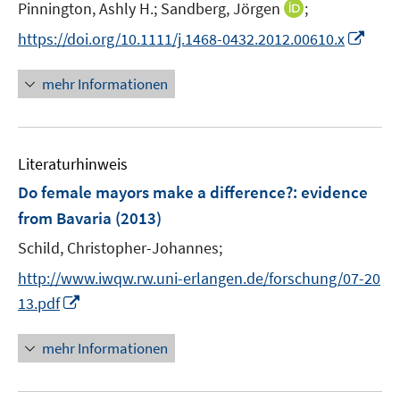
t
I
Pinnington, Ashly H.;
Sandberg, Jörgen
;
r
r
e
n
I
https://doi.org/10.1111/j.1468-0432.2012.00610.x
ö
ö
r
n
n
f
f
ö
e
n
f
f
mehr Informationen
f
u
e
n
n
f
e
u
e
e
n
m
e
n
n
e
F
Literaturhinweis
m
n
e
F
Do female mayors make a difference?
:
evidence
n
e
from Bavaria
(2013)
s
n
t
Schild, Christopher-Johannes;
s
e
t
http://www.iwqw.rw.uni-erlangen.de/forschung/07-20
r
e
I
13.pdf
ö
r
n
f
ö
n
mehr Informationen
f
f
e
n
f
u
e