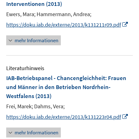
Interventionen
(2013)
s
t
Ewers, Mara;
Hammermann, Andrea;
e
I
https://doku.iab.de/externe/2013/k131211r09.pdf
r
n
ö
n
mehr Informationen
f
e
f
u
n
e
e
Literaturhinweis
m
n
F
IAB-Betriebspanel - Chancengleichheit
:
Frauen
e
und Männer in den Betrieben Nordrhein-
n
Westfalens
(2013)
s
t
Frei, Marek;
Dahms, Vera;
e
I
https://doku.iab.de/externe/2013/k131223r04.pdf
r
n
ö
n
mehr Informationen
f
e