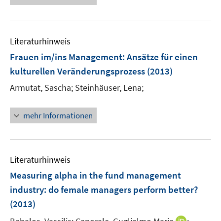
f
u
e
e
f
e
u
n
n
m
e
e
F
Literaturhinweis
m
n
e
F
Frauen im/ins Management
:
Ansätze für einen
n
e
kulturellen Veränderungsprozess
(2013)
s
n
t
Armutat, Sascha;
Steinhäuser, Lena;
s
e
t
r
e
mehr Informationen
ö
r
f
ö
f
f
n
Literaturhinweis
f
e
n
Measuring alpha in the fund management
n
e
industry
:
do female managers perform better?
n
(2013)
I