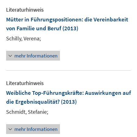
n
e
n
e
Literaturhinweis
m
n
F
Mütter in Führungspositionen
:
die Vereinbarkeit
e
von Familie und Beruf
(2013)
n
Schilly, Verena;
s
t
e
mehr Informationen
r
ö
f
Literaturhinweis
f
n
Weibliche Top-Führungskräfte
:
Auswirkungen auf
e
die Ergebnisqualität?
(2013)
n
Schmidt, Stefanie;
mehr Informationen