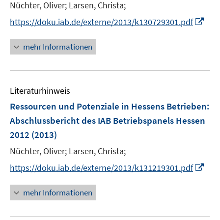
Nüchter, Oliver;
Larsen, Christa;
I
https://doku.iab.de/externe/2013/k130729301.pdf
n
n
mehr Informationen
e
u
e
Literaturhinweis
m
F
Ressourcen und Potenziale in Hessens Betrieben
:
e
Abschlussbericht des IAB Betriebspanels Hessen
n
2012
(2013)
s
t
Nüchter, Oliver;
Larsen, Christa;
e
I
https://doku.iab.de/externe/2013/k131219301.pdf
r
n
ö
n
mehr Informationen
f
e
f
u