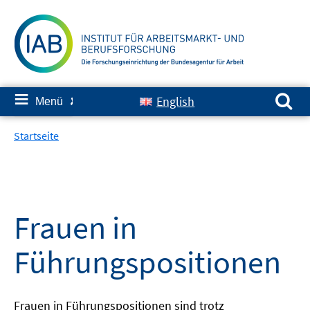
Springe
zum
Inhalt
Suchen nach:
≡
English
Menü
✘
Startseite
Frauen in
Führungspositionen
Frauen in Führungspositionen sind trotz