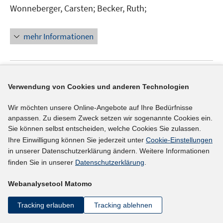
e
n
e
n
F
Wonneberger, Carsten;
Becker, Ruth;
t
u
s
u
e
e
e
e
t
e
u
n
r
mehr Informationen
m
e
m
e
s
ö
F
r
F
m
t
f
e
ö
e
F
e
f
n
f
n
e
r
Literaturhinweis
n
s
f
s
n
Verwendung von Cookies und anderen Technologien
ö
e
Der Gender Pay Gap
t
n
:
die Ursachen und
t
s
f
n
e
e
e
Wir möchten unsere Online-Angebote auf Ihre Bedürfnisse
Konsequenzen der Unterbezahlung weiblicher
t
f
anpassen. Zu diesem Zweck setzen wir sogenannte Cookies ein.
r
n
r
e
Führungskräfte im Vergleich zu ihren männlichen
n
Sie können selbst entscheiden, welche Cookies Sie zulassen.
ö
ö
r
e
Kollegen
(2012)
Ihre Einwilligung können Sie jederzeit unter
Cookie-Einstellungen
f
f
ö
n
in unserer Datenschutzerklärung ändern. Weitere Informationen
f
f
Beyer von Morgenstern, Constantin;
f
finden Sie in unserer
Datenschutzerklärung
.
n
n
f
e
e
n
mehr Informationen
Webanalysetool Matomo
n
n
e
Tracking erlauben
Tracking ablehnen
n