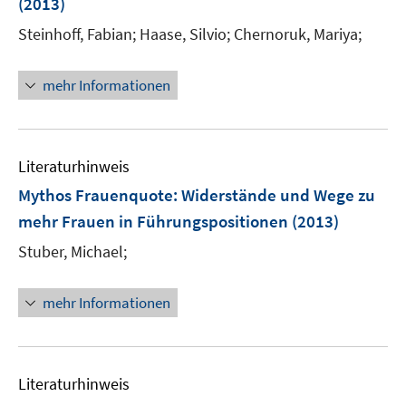
(2013)
t
t
s
e
e
t
Steinhoff, Fabian;
Haase, Silvio;
Chernoruk, Mariya;
r
r
e
ö
ö
r
mehr Informationen
f
f
ö
f
f
f
n
n
f
e
e
n
Literaturhinweis
n
n
e
Mythos Frauenquote
:
Widerstände und Wege zu
n
mehr Frauen in Führungspositionen
(2013)
Stuber, Michael;
mehr Informationen
Literaturhinweis