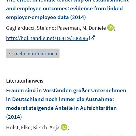
s
s
n
n
e
t
t
and employee outcomes
:
evidence from linked
s
s
n
e
e
employer-employee data
t
t
(2014)
s
r
r
e
e
t
I
Gagliarducci, Stefano;
Paserman, M. Daniele
;
ö
ö
r
r
e
n
f
f
I
http://hdl.handle.net/10419/106586
ö
ö
r
n
f
f
n
f
f
ö
e
n
n
n
f
f
mehr Informationen
f
u
e
e
e
n
n
f
e
n
n
u
e
e
n
m
e
n
n
e
F
Literaturhinweis
m
n
e
F
Frauen sind in Vorständen großer Unternehmen
n
e
in Deutschland noch immer die Ausnahme
:
s
n
moderat steigende Anteile in Aufsichtsräten
t
s
e
(2014)
t
r
e
I
Holst, Elke;
Kirsch, Anja
;
ö
r
n