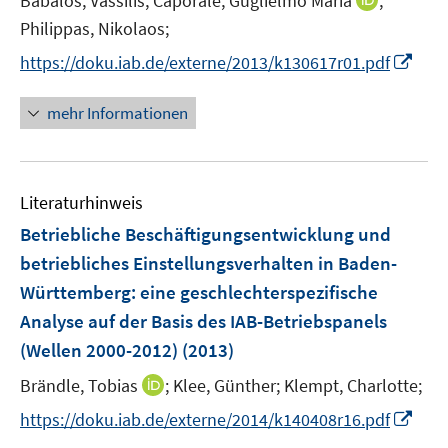
Babalos, Vassilis;
Caporale, Guglielmo Maria
;
n
Philippas, Nikolaos;
n
I
https://doku.iab.de/externe/2013/k130617r01.pdf
e
n
u
n
mehr Informationen
e
e
m
u
F
e
e
Literaturhinweis
m
n
F
Betriebliche Beschäftigungsentwicklung und
s
e
betriebliches Einstellungsverhalten in Baden-
t
n
e
Württemberg
:
eine geschlechterspezifische
s
r
Analyse auf der Basis des IAB-Betriebspanels
t
ö
e
(Wellen 2000-2012)
(2013)
f
r
f
I
Brändle, Tobias
;
Klee, Günther;
Klempt, Charlotte;
ö
n
n
I
https://doku.iab.de/externe/2014/k140408r16.pdf
f
e
n
n
f