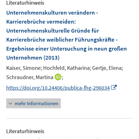
n
n
Literaturhinweis
f
e
e
n
Unternehmenskulturen verändern -
n
n
e
Karrierebrüche vermeiden
:
n
Unternehmenskulturelle Gründe für
Karrierebrüche weiblicher Führungskräfte -
Ergebnisse einer Untersuchung in neun großen
Unternehmen
(2013)
Kaiser, Simone;
Hochfeld, Katharina;
Gertje, Elena;
I
Schraudner, Martina
;
n
I
https://doi.org/10.24406/publica-fhg-296034
n
n
e
n
mehr Informationen
u
e
e
u
m
e
F
Literaturhinweis
m
e
F