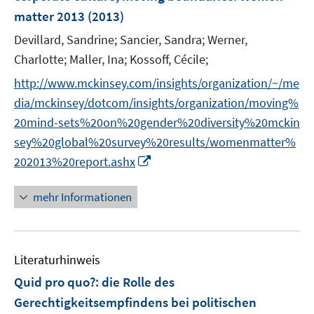
n
matter 2013
(2013)
s
t
Devillard, Sandrine;
Sancier, Sandra;
Werner,
e
Charlotte;
Maller, Ina;
Kossoff, Cécile;
r
http://www.mckinsey.com/insights/organization/~/me
ö
dia/mckinsey/dotcom/insights/organization/moving%
f
f
20mind-sets%20on%20gender%20diversity%20mckin
n
sey%20global%20survey%20results/womenmatter%
e
I
202013%20report.ashx
n
n
n
mehr Informationen
e
u
e
Literaturhinweis
m
F
Quid pro quo?
:
die Rolle des
e
Gerechtigkeitsempfindens bei politischen
n