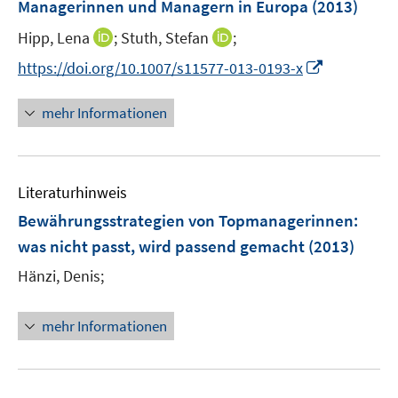
Managerinnen und Managern in Europa
(2013)
I
I
Hipp, Lena
;
Stuth, Stefan
;
n
n
I
https://doi.org/10.1007/s11577-013-0193-x
n
n
n
e
e
n
mehr Informationen
u
u
e
e
e
u
m
m
e
F
F
Literaturhinweis
m
e
e
F
Bewährungsstrategien von Topmanagerinnen
:
n
n
e
was nicht passt, wird passend gemacht
(2013)
s
s
n
t
t
Hänzi, Denis;
s
e
e
t
r
r
e
mehr Informationen
ö
ö
r
f
f
ö
f
f
f