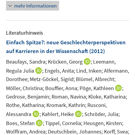
ö
n
mehr Informationen
f
e
f
u
n
e
e
Literaturhinweis
m
n
F
Einfach Spitze?
:
neue Geschlechterperspektiven
e
auf Karrieren in der Wissenschaft
(2012)
n
I
Beaufays, Sandra;
Krücken, Georg
;
Leemann,
s
n
t
I
Regula Julia
;
Engels, Anita;
Lind, Inken;
Alfermann,
n
e
n
Dorothee;
Metz-Göckel, Sigrid;
Blümel, Albrecht;
e
r
n
I
Möller, Christina;
Bouffier, Anna;
Pöge, Kathleen
;
u
ö
e
n
Gedrose, Benjamin;
Roman, Navina;
Kloke, Katharina;
e
f
u
n
m
Rothe, Katharina;
Kromark, Kathrin;
Rusconi,
f
e
e
F
n
I
m
I
Alessandra
;
Kahlert, Heike
;
Schröder, Julia;
u
e
e
n
F
n
I
Boes, Stefan
;
Tippel, Cornelia;
Heusgen, Kirsten;
e
n
n
n
e
n
n
m
Wolffram, Andrea;
Deutschbein, Johannes;
Korff, Svea;
s