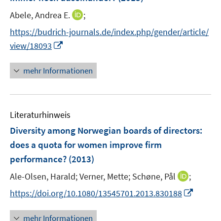
s
e
t
I
Abele, Andrea E.
;
r
e
n
https://budrich-journals.de/index.php/gender/article/
ö
r
n
I
view/18093
f
ö
e
n
f
f
u
n
n
mehr Informationen
f
e
e
e
n
m
u
n
e
F
e
n
e
Literaturhinweis
m
n
F
Diversity among Norwegian boards of directors
:
s
e
does a quota for women improve firm
t
n
e
performance?
(2013)
s
r
t
I
Ale-Olsen, Harald;
Verner, Mette;
Schøne, Pål
;
ö
e
n
I
f
https://doi.org/10.1080/13545701.2013.830188
r
n
n
f
ö
e
n
n
mehr Informationen