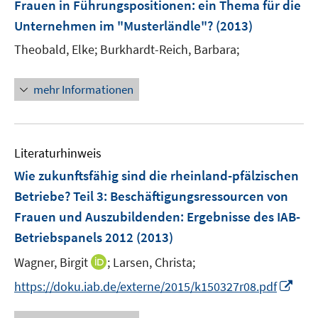
Frauen in Führungspositionen
:
ein Thema für die
Unternehmen im "Musterländle"?
(2013)
Theobald, Elke;
Burkhardt-Reich, Barbara;
mehr Informationen
Literaturhinweis
Wie zukunftsfähig sind die rheinland-pfälzischen
Betriebe? Teil 3: Beschäftigungsressourcen von
Frauen und Auszubildenden
:
Ergebnisse des IAB-
Betriebspanels 2012
(2013)
I
Wagner, Birgit
;
Larsen, Christa;
n
I
https://doku.iab.de/externe/2015/k150327r08.pdf
n
n
e