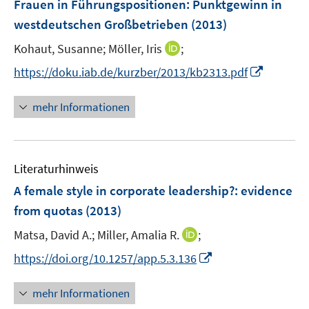
Frauen in Führungspositionen: Punktgewinn in
n
e
westdeutschen Großbetrieben
(2013)
s
n
t
I
Kohaut, Susanne;
Möller, Iris
;
s
e
n
t
I
https://doku.iab.de/kurzber/2013/kb2313.pdf
r
n
e
n
ö
e
r
n
mehr Informationen
f
u
ö
e
f
e
f
u
n
m
f
e
e
F
n
Literaturhinweis
m
n
e
e
F
A female style in corporate leadership?
:
evidence
n
n
e
from quotas
(2013)
s
n
t
I
Matsa, David A.;
Miller, Amalia R.
;
s
e
n
t
I
https://doi.org/10.1257/app.5.3.136
r
n
e
n
ö
e
r
n
mehr Informationen
f
u
ö
e