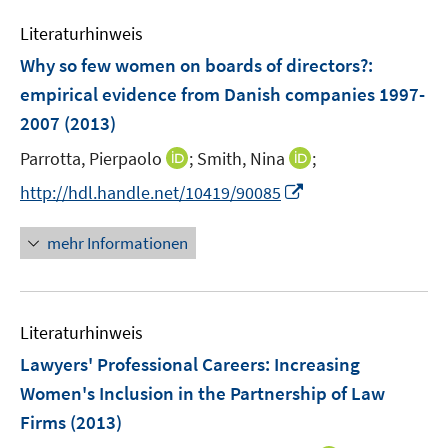
n
e
e
Literaturhinweis
m
n
F
Why so few women on boards of directors?
:
e
empirical evidence from Danish companies 1997-
n
2007
(2013)
s
t
I
I
Parrotta, Pierpaolo
;
Smith, Nina
;
e
n
n
I
http://hdl.handle.net/10419/90085
r
n
n
n
ö
e
e
n
mehr Informationen
f
u
u
e
f
e
e
u
n
m
m
e
e
F
F
Literaturhinweis
m
n
e
e
F
Lawyers' Professional Careers
:
Increasing
n
n
e
Women's Inclusion in the Partnership of Law
s
s
n
Firms
(2013)
t
t
s
e
e