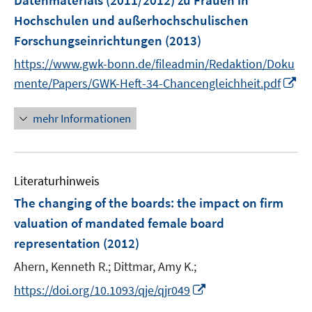
Datenmaterials (2011/2012) zu Frauen in
s
Hochschulen und außerhochschulischen
t
e
Forschungseinrichtungen
(2013)
r
https://www.gwk-bonn.de/fileadmin/Redaktion/Doku
ö
I
mente/Papers/GWK-Heft-34-Chancengleichheit.pdf
f
n
f
n
mehr Informationen
n
e
e
u
n
e
Literaturhinweis
m
F
The changing of the boards
:
the impact on firm
e
valuation of mandated female board
n
representation
(2012)
s
t
Ahern, Kenneth R.;
Dittmar, Amy K.;
e
I
https://doi.org/10.1093/qje/qjr049
r
n