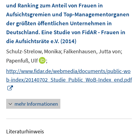
e
und Ranking zum Anteil von Frauen in
n
Aufsichtsgremien und Top-Managementorganen
s
der größten öffentlichen Unternehmen in
t
e
Deutschland. Eine Studie von FidAR - Frauen in
r
die Aufsichtsräte e.V.
(2014)
ö
Schulz-Strelow, Monika;
Falkenhausen, Jutta von;
f
I
Papenfuß, Ulf
;
f
n
n
http://www.fidar.de/webmedia/documents/public-wo
n
e
b-index/20140702_Studie_Public_WoB-Index_end.pdf
e
n
I
u
n
e
n
mehr Informationen
m
e
F
u
e
e
n
Literaturhinweis
m
s