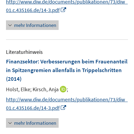
f
http://www.diw.de/documents/publikationen/73/diw_
ö
n
f
I
01.c.435166.de/14-3.pdf
f
e
n
n
f
u
e
n
n
mehr Informationen
e
n
e
e
m
u
n
F
e
e
Literaturhinweis
m
n
F
Finanzsektor
:
Verbesserungen beim Frauenanteil
s
e
in Spitzengremien allenfalls in Trippelschritten
t
n
e
(2014)
s
r
t
I
Holst, Elke;
Kirsch, Anja
;
ö
e
n
f
http://www.diw.de/documents/publikationen/73/diw_
r
n
f
I
01.c.435166.de/14-3.pdf
ö
e
n
n
f
u
e
n
mehr Informationen
f
e
n
e
n
m