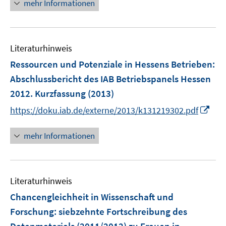
n
mehr Informationen
u
e
e
u
m
e
F
Literaturhinweis
m
e
F
Ressourcen und Potenziale in Hessens Betrieben
:
n
e
Abschlussbericht des IAB Betriebspanels Hessen
s
n
2012. Kurzfassung
t
(2013)
s
e
I
t
https://doku.iab.de/externe/2013/k131219302.pdf
r
n
e
ö
n
r
mehr Informationen
f
e
ö
f
u
f
n
e
f
e
Literaturhinweis
m
n
n
F
e
Chancengleichheit in Wissenschaft und
e
n
Forschung
:
siebzehnte Fortschreibung des
n