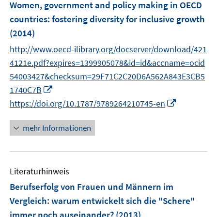
F
Women, government and policy making in OECD
t
e
e
countries
:
fostering diversity for inclusive growth
n
r
(2014)
s
ö
t
http://www.oecd-ilibrary.org/docserver/download/421
f
e
4121e.pdf?expires=1399905078&id=id&accname=ocid
f
r
n
54003427&checksum=29F71C2C20D6A562A843E3CB5
ö
e
I
1740C7B
f
n
n
I
https://doi.org/10.1787/9789264210745-en
f
n
n
n
e
n
mehr Informationen
e
u
e
n
e
u
m
e
F
Literaturhinweis
m
e
F
Berufserfolg von Frauen und Männern im
n
e
Vergleich
:
warum entwickelt sich die "Schere"
s
n
immer noch auseinander?
(2013)
t