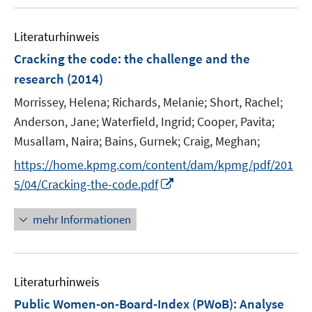
u
e
F
e
n
e
Literaturhinweis
m
n
F
Cracking the code
:
the challenge and the
s
e
research
(2014)
t
n
e
Morrissey, Helena;
Richards, Melanie;
Short, Rachel;
s
r
t
Anderson, Jane;
Waterfield, Ingrid;
Cooper, Pavita;
ö
e
Musallam, Naira;
Bains, Gurnek;
Craig, Meghan;
f
r
f
https://home.kpmg.com/content/dam/kpmg/pdf/201
ö
n
I
5/04/Cracking-the-code.pdf
f
e
n
f
n
n
mehr Informationen
n
e
e
u
n
e
Literaturhinweis
m
F
Public Women-on-Board-Index (PWoB)
:
Analyse