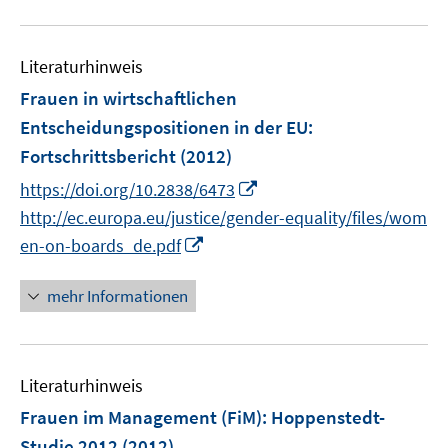
u
e
Literaturhinweis
m
F
Frauen in wirtschaftlichen
e
Entscheidungspositionen in der EU
:
n
Fortschrittsbericht
(2012)
s
I
t
https://doi.org/10.2838/6473
n
e
http://ec.europa.eu/justice/gender-equality/files/wom
n
r
I
en-on-boards_de.pdf
e
ö
n
u
f
n
mehr Informationen
e
f
e
m
n
u
F
e
e
e
n
Literaturhinweis
m
n
F
Frauen im Management (FiM)
:
Hoppenstedt-
s
e
Studie 2012
(2012)