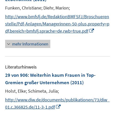
s
t
Funken, Christiane;
Diehr, Marion;
e
http://www.bmfsfj.de/RedaktionBMFSFJ/Broschueren
r
stelle/Pdf-Anlagen/Managerinnen-50-plus,property=p
ö
I
df,bereich=bmfsfj,sprache=de,rwb=true.pdf
f
n
f
n
mehr Informationen
n
e
e
u
n
e
Literaturhinweis
m
F
29 von 906: Weiterhin kaum Frauen in Top-
e
Gremien großer Unternehmen
(2011)
n
Holst, Elke;
Schimeta, Julia;
s
t
http://www.diw.de/documents/publikationen/73/diw_
e
I
01.c.366825.de/11-3-1.pdf
r
n