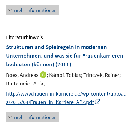
n
n
n
e
mehr Informationen
e
n
u
e
Literaturhinweis
m
F
Strukturen und Spielregeln in modernen
e
Unternehmen
:
und was sie für Frauenkarrieren
n
bedeuten (können)
(2011)
s
t
I
Boes, Andreas
;
Kämpf, Tobias;
Trinczek, Rainer;
e
n
Bultemeier, Anja;
r
n
http://www.frauen-in-karriere.de/wp-content/upload
ö
e
I
s/2015/04/Frauen_in_Karriere_AP2.pdf
f
u
n
f
e
n
n
mehr Informationen
m
e
e
F
u
n
e