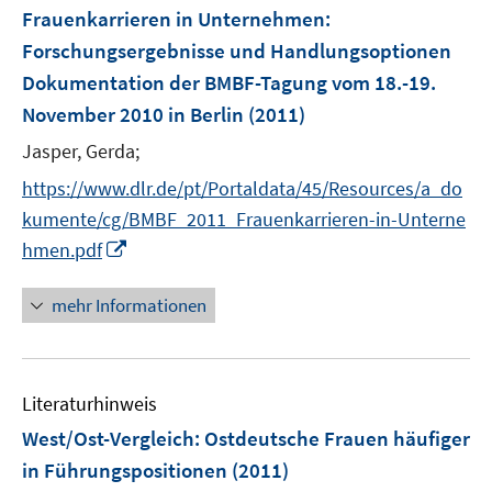
F
Frauenkarrieren in Unternehmen
:
e
Forschungsergebnisse und Handlungsoptionen
n
Dokumentation der BMBF-Tagung vom 18.-19.
s
November 2010 in Berlin
(2011)
t
e
Jasper, Gerda;
r
https://www.dlr.de/pt/Portaldata/45/Resources/a_do
ö
kumente/cg/BMBF_2011_Frauenkarrieren-in-Unterne
f
I
f
hmen.pdf
n
n
n
e
mehr Informationen
e
n
u
e
Literaturhinweis
m
F
West/Ost-Vergleich: Ostdeutsche Frauen häufiger
e
in Führungspositionen
(2011)
n