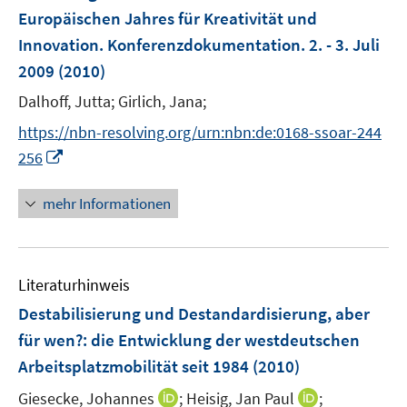
Europäischen Jahres für Kreativität und
Innovation. Konferenzdokumentation. 2. - 3. Juli
2009
(2010)
Dalhoff, Jutta;
Girlich, Jana;
https://nbn-resolving.org/urn:nbn:de:0168-ssoar-244
I
256
n
n
mehr Informationen
e
u
e
Literaturhinweis
m
F
Destabilisierung und Destandardisierung, aber
e
für wen?
:
die Entwicklung der westdeutschen
n
Arbeitsplatzmobilität seit 1984
(2010)
s
t
I
I
Giesecke, Johannes
;
Heisig, Jan Paul
;