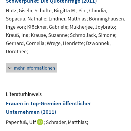
Schwerpunkt: Die Quotenfrage
(2011)
Notz, Gisela;
Schulte, Birgitta M.;
Pinl, Claudia;
Sopacua, Nathalie;
Lindner, Matthias;
Bönninghausen,
Inge von;
Klöckner, Gabriele;
Mukherjee, Joybrato;
Krauß, Ina;
Krause, Suzanne;
Schmollack, Simone;
Gerhard, Cornelia;
Wrege, Henriette;
Dzwonnek,
Dorothee;
mehr Informationen
Literaturhinweis
Frauen in Top-Gremien öffentlicher
Unternehmen
(2011)
I
Papenfuß, Ulf
;
Schrader, Matthias;
n