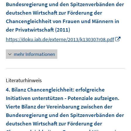
Bundesregierung und den Spitzenverbänden der
t
e
deutschen Wirtschaft zur Förderung der
r
Chancengleichheit von Frauen und Männern in
ö
der Privatwirtschaft
(2011)
f
I
https://doku.iab.de/externe/2013/k130307r08.pdf
f
n
n
n
e
mehr Informationen
e
n
u
e
Literaturhinweis
m
F
4. Bilanz Chancengleichheit
:
erfolgreiche
e
Initiativen unterstützen - Potenziale aufzeigen.
n
Vierte Bilanz der Vereinbarung zwischen der
s
Bundesregierung und den Spitzenverbänden der
t
e
deutschen Wirtschaft zur Förderung der
r