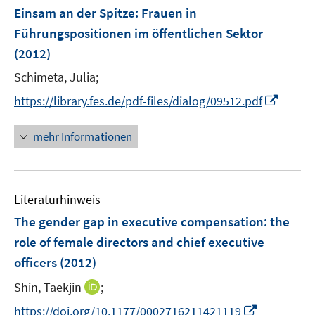
e
F
Einsam an der Spitze
:
Frauen in
n
e
Führungspositionen im öffentlichen Sektor
s
n
(2012)
t
s
e
t
Schimeta, Julia;
r
e
I
https://library.fes.de/pdf-files/dialog/09512.pdf
ö
r
n
f
ö
n
mehr Informationen
f
f
e
n
f
u
e
n
e
n
e
Literaturhinweis
m
n
F
The gender gap in executive compensation
:
the
e
role of female directors and chief executive
n
officers
(2012)
s
t
I
Shin, Taekjin
;
e
n
I
https://doi.org/10.1177/0002716211421119