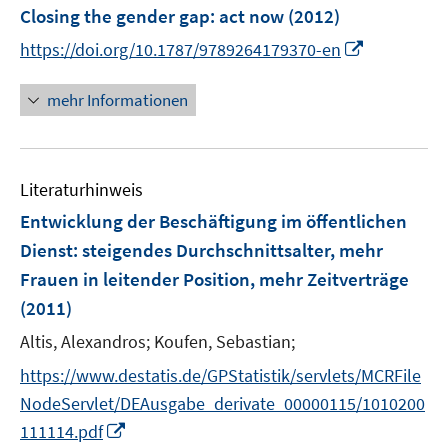
F
Closing the gender gap
:
act now
(2012)
n
e
e
I
https://doi.org/10.1787/9789264179370-en
n
n
n
s
n
mehr Informationen
t
e
e
u
r
e
ö
Literaturhinweis
m
f
F
Entwicklung der Beschäftigung im öffentlichen
f
e
Dienst
:
steigendes Durchschnittsalter, mehr
n
n
e
Frauen in leitender Position, mehr Zeitverträge
s
n
(2011)
t
e
Altis, Alexandros;
Koufen, Sebastian;
r
https://www.destatis.de/GPStatistik/servlets/MCRFile
ö
NodeServlet/DEAusgabe_derivate_00000115/1010200
f
I
f
111114.pdf