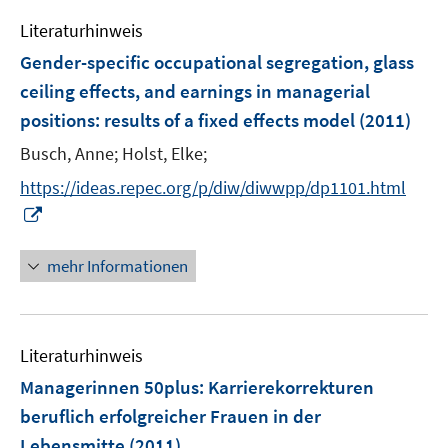
e
n
Literaturhinweis
m
s
F
Gender-specific occupational segregation, glass
t
e
e
ceiling effects, and earnings in managerial
n
r
positions
:
results of a fixed effects model
(2011)
s
ö
t
Busch, Anne;
Holst, Elke;
f
e
f
https://ideas.repec.org/p/diw/diwwpp/dp1101.html
r
n
I
ö
e
n
f
n
n
mehr Informationen
f
e
n
u
e
e
n
Literaturhinweis
m
F
Managerinnen 50plus
:
Karrierekorrekturen
e
beruflich erfolgreicher Frauen in der
n
Lebensmitte
(2011)