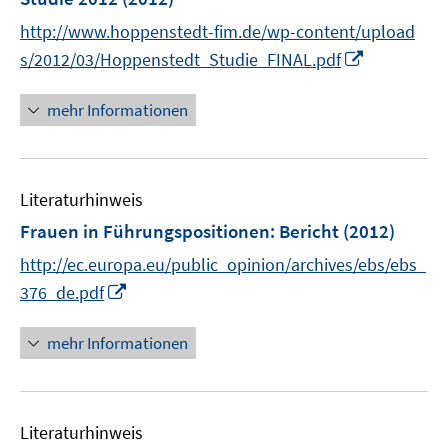
t
n
e
http://www.hoppenstedt-fim.de/wp-content/upload
s
r
I
t
s/2012/03/Hoppenstedt_Studie_FINAL.pdf
ö
n
e
f
n
r
mehr Informationen
f
e
ö
n
u
f
e
e
f
n
Literaturhinweis
m
n
F
e
Frauen in Führungspositionen
:
Bericht
(2012)
e
n
http://ec.europa.eu/public_opinion/archives/ebs/ebs_
n
I
376_de.pdf
s
n
t
n
mehr Informationen
e
e
r
u
ö
e
f
Literaturhinweis
m
f