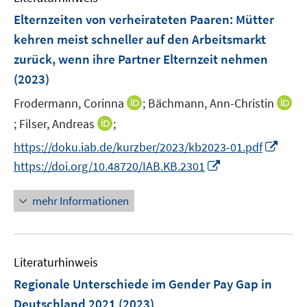
e
F
Elternzeiten von verheirateten Paaren: Mütter
n
e
kehren meist schneller auf den Arbeitsmarkt
s
n
zurück, wenn ihre Partner Elternzeit nehmen
t
s
e
(2023)
t
r
e
I
Frodermann, Corinna
;
Bächmann, Ann-Christin
ö
r
n
I
I
;
Filser, Andreas
;
f
ö
n
n
n
f
I
f
https://doku.iab.de/kurzber/2023/kb2023-01.pdf
e
n
n
n
n
f
I
https://doi.org/10.48720/IAB.KB.2301
u
e
e
e
n
n
n
e
u
u
n
e
e
n
mehr Informationen
m
e
e
u
n
e
F
m
m
e
u
e
F
F
m
e
n
e
e
F
Literaturhinweis
m
s
n
n
e
F
Regionale Unterschiede im Gender Pay Gap in
t
s
s
n
e
e
Deutschland 2021
(2023)
t
t