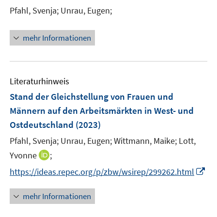
n
e
t
t
Pfahl, Svenja;
Unrau, Eugen;
s
r
e
e
t
ö
r
r
e
mehr Informationen
f
ö
ö
r
f
f
f
ö
n
f
f
f
e
n
n
Literaturhinweis
f
n
e
e
n
Stand der Gleichstellung von Frauen und
n
n
e
Männern auf den Arbeitsmärkten in West- und
n
Ostdeutschland
(2023)
Pfahl, Svenja;
Unrau, Eugen;
Wittmann, Maike;
Lott,
I
Yvonne
;
n
I
https://ideas.repec.org/p/zbw/wsirep/299262.html
n
n
e
n
mehr Informationen
u
e
e
u