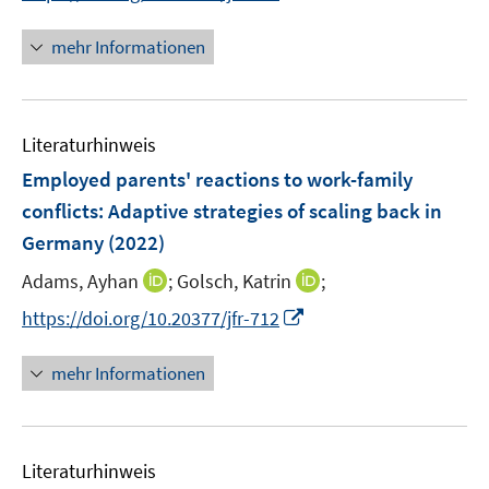
n
f
n
f
e
n
n
mehr Informationen
f
u
e
e
n
e
n
u
e
m
e
n
F
Literaturhinweis
m
e
F
Employed parents' reactions to work-family
n
e
conflicts: Adaptive strategies of scaling back in
s
n
Germany
(2022)
t
s
e
t
I
I
Adams, Ayhan
;
Golsch, Katrin
;
r
e
n
n
I
https://doi.org/10.20377/jfr-712
ö
r
n
n
n
f
ö
e
e
n
f
mehr Informationen
f
u
u
e
n
f
e
e
u
e
n
m
m
e
n
e
F
F
Literaturhinweis
m
n