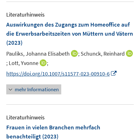
e
e
n
m
m
e
n
n
e
F
F
Literaturhinweis
m
n
e
e
F
Auswirkungen des Zugangs zum Homeoffice auf
n
n
e
die Erwerbsarbeitszeiten von Müttern und Vätern
s
s
n
(2023)
t
t
s
e
e
t
I
Pauliks, Johanna Elisabeth
;
Schunck, Reinhard
r
r
e
n
I
I
;
Lott, Yvonne
;
ö
ö
r
n
n
n
f
f
I
https://doi.org/10.1007/s11577-023-00910-6
ö
e
n
n
f
f
n
f
u
e
e
n
n
n
mehr Informationen
f
e
u
u
e
e
e
n
m
e
e
n
n
u
e
F
m
m
e
n
e
F
F
Literaturhinweis
m
n
e
e
F
Frauen in vielen Branchen mehrfach
s
n
n
e
t
benachteiligt
(2023)
s
s