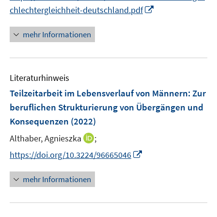
r
e
I
f
chlechtergleichheit-deutschland.pdf
ö
r
n
f
f
ö
n
n
mehr Informationen
f
f
e
e
n
f
u
n
e
n
e
n
e
Literaturhinweis
m
n
F
Teilzeitarbeit im Lebensverlauf von Männern
:
Zur
e
beruflichen Strukturierung von Übergängen und
n
Konsequenzen
(2022)
s
t
I
Althaber, Agnieszka
;
e
n
I
https://doi.org/10.3224/96665046
r
n
n
ö
e
n
mehr Informationen
f
u
e
f
e
u
n
m
e