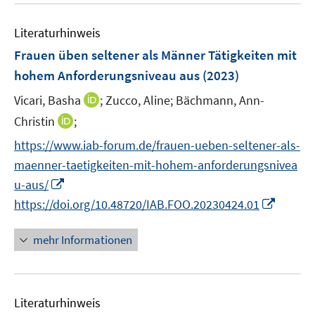
m
e
F
Literaturhinweis
m
e
F
Frauen üben seltener als Männer Tätigkeiten mit
n
e
hohem Anforderungsniveau aus
(2023)
s
n
t
I
Vicari, Basha
;
Zucco, Aline;
Bächmann, Ann-
s
e
n
t
I
Christin
;
r
n
e
n
https://www.iab-forum.de/frauen-ueben-seltener-als-
ö
e
r
n
f
maenner-taetigkeiten-mit-hohem-anforderungsnivea
u
ö
e
f
I
e
u-aus/
f
u
n
n
m
I
f
https://doi.org/10.48720/IAB.FOO.20230424.01
e
e
n
F
n
n
m
n
e
e
n
e
F
mehr Informationen
u
n
e
n
e
e
s
u
n
m
t
e
s
F
e
Literaturhinweis
m
t