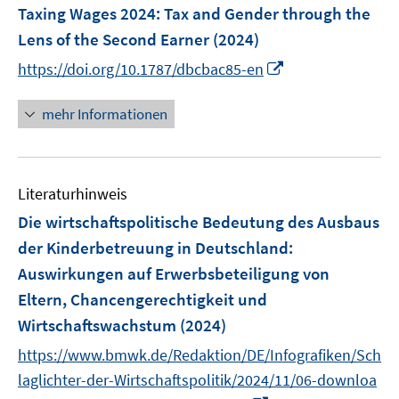
F
Taxing Wages 2024
:
Tax and Gender through the
e
Lens of the Second Earner
(2024)
n
I
https://doi.org/10.1787/dbcbac85-en
s
n
t
n
mehr Informationen
e
e
r
u
ö
e
f
Literaturhinweis
m
f
F
Die wirtschaftspolitische Bedeutung des Ausbaus
n
e
e
der Kinderbetreuung in Deutschland:
n
n
Auswirkungen auf Erwerbsbeteiligung von
s
Eltern, Chancengerechtigkeit und
t
e
Wirtschaftswachstum
(2024)
r
https://www.bmwk.de/Redaktion/DE/Infografiken/Sch
ö
laglichter-der-Wirtschaftspolitik/2024/11/06-downloa
f