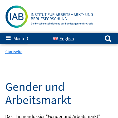
Springe
zum
Inhalt
Suchen nach:
≡
English
Menü
✘
Startseite
Gender und
Arbeitsmarkt
Das Themendossier "Gender und Arbeitsmarkt"