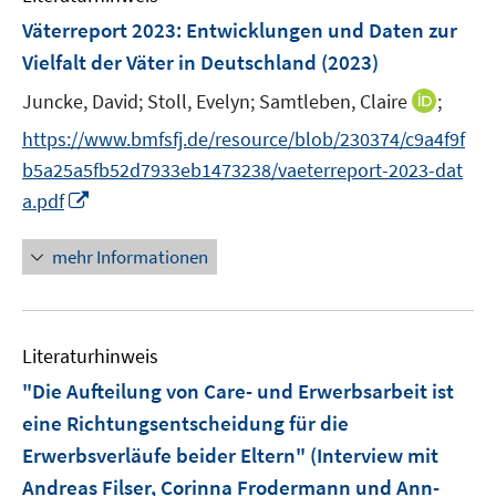
e
F
Väterreport 2023
:
Entwicklungen und Daten zur
n
e
Vielfalt der Väter in Deutschland
(2023)
s
n
t
I
Juncke, David;
Stoll, Evelyn;
Samtleben, Claire
;
s
e
n
t
https://www.bmfsfj.de/resource/blob/230374/c9a4f9f
r
n
e
b5a25a5fb52d7933eb1473238/vaeterreport-2023-dat
ö
e
r
I
f
a.pdf
u
ö
n
f
e
f
n
n
mehr Informationen
m
f
e
e
F
n
u
n
e
e
e
n
n
Literaturhinweis
m
s
F
"Die Aufteilung von Care- und Erwerbsarbeit ist
t
e
e
eine Richtungsentscheidung für die
n
r
Erwerbsverläufe beider Eltern" (Interview mit
s
ö
Andreas Filser, Corinna Frodermann und Ann-
t