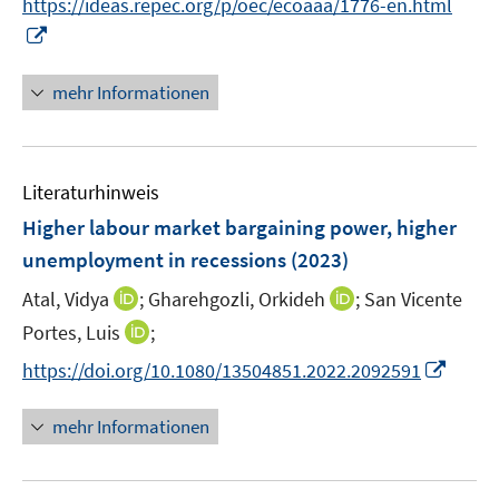
https://ideas.repec.org/p/oec/ecoaaa/1776-en.html
ö
ö
r
I
f
f
ö
n
f
f
f
n
n
n
mehr Informationen
f
e
e
e
n
u
n
n
e
e
n
Literaturhinweis
m
F
Higher labour market bargaining power, higher
e
unemployment in recessions
(2023)
n
I
I
Atal, Vidya
;
Gharehgozli, Orkideh
;
San Vicente
s
n
n
t
I
Portes, Luis
;
n
n
e
n
I
https://doi.org/10.1080/13504851.2022.2092591
e
e
r
n
n
u
u
ö
e
n
mehr Informationen
e
e
f
u
e
m
m
f
e
u
F
F
n
m