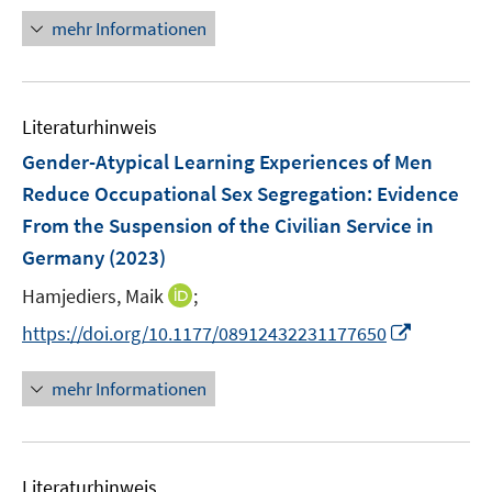
f
ö
e
n
f
mehr Informationen
f
u
e
n
f
e
u
e
n
m
e
n
e
F
Literaturhinweis
m
n
e
F
Gender-Atypical Learning Experiences of Men
n
e
Reduce Occupational Sex Segregation: Evidence
s
n
From the Suspension of the Civilian Service in
t
s
e
Germany
(2023)
t
r
e
I
Hamjediers, Maik
;
ö
r
n
f
I
https://doi.org/10.1177/08912432231177650
ö
n
f
n
f
e
n
n
mehr Informationen
f
u
e
e
n
e
n
u
e
m
e
n
F
Literaturhinweis
m