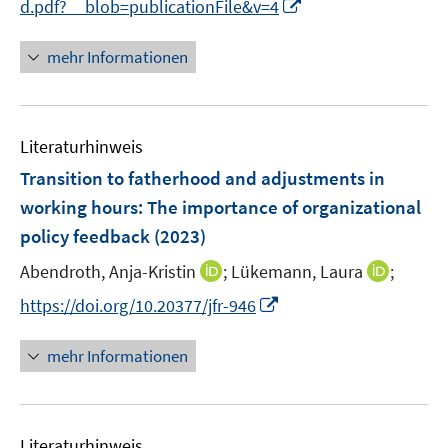
I
d.pdf?__blob=publicationFile&v=4
f
n
n
n
mehr Informationen
e
e
n
u
e
Literaturhinweis
m
F
Transition to fatherhood and adjustments in
e
working hours: The importance of organizational
n
policy feedback
(2023)
s
t
I
I
Abendroth, Anja-Kristin
;
Lükemann, Laura
;
e
n
n
I
https://doi.org/10.20377/jfr-946
r
n
n
n
ö
e
e
n
mehr Informationen
f
u
u
e
f
e
e
u
n
m
m
e
e
F
F
Literaturhinweis
m