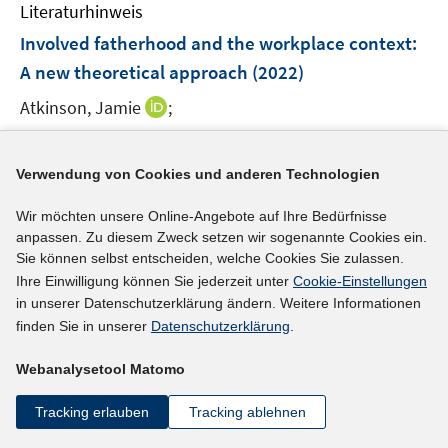
e
F
Literaturhinweis
m
n
e
F
Involved fatherhood and the workplace context:
n
e
A new theoretical approach
(2022)
s
n
t
I
Atkinson, Jamie
;
s
e
n
t
I
https://doi.org/10.1111/gwao.12789
r
n
e
n
ö
Verwendung von Cookies und anderen Technologien
e
r
n
mehr Informationen
f
u
ö
e
Wir möchten unsere Online-Angebote auf Ihre Bedürfnisse
f
e
f
u
anpassen. Zu diesem Zweck setzen wir sogenannte Cookies ein.
n
m
f
e
Sie können selbst entscheiden, welche Cookies Sie zulassen.
e
F
n
Literaturhinweis
m
Ihre Einwilligung können Sie jederzeit unter
Cookie-Einstellungen
n
e
e
F
in unserer Datenschutzerklärung ändern. Weitere Informationen
Family Size and Men's Labor Market Outcomes:
n
n
finden Sie in unserer
Datenschutzerklärung
.
e
Do Social Beliefs About Men's Roles in the Family
s
n
Matter?
(2022)
t
Webanalysetool Matomo
s
e
t
I
I
Baranowska-Rataj, Anna
;
Matysiak, Anna
;
Tracking erlauben
Tracking ablehnen
r
e
n
n
I
https://doi.org/10.1080/13545701.2021.2015076
ö