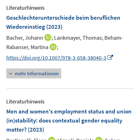
e
e
e
e
F
Literaturhinweis
m
n
n
n
e
F
Geschlechterunterschiede beim beruflichen
s
s
n
e
t
t
Wiedereinstieg
(2023)
s
n
e
e
t
I
Bacher, Johann
;
Lankmayer, Thomas;
Beham-
s
r
r
e
n
t
I
Rabanser, Martina
;
ö
ö
r
n
e
n
f
f
I
https://doi.org/10.1007/978-3-658-38040-3
ö
e
r
n
f
f
n
f
u
ö
e
n
n
n
f
mehr Informationen
e
f
u
e
e
e
n
m
f
e
n
n
u
e
F
n
m
e
n
e
e
F
Literaturhinweis
m
n
n
e
F
Men and women's employment status and union
s
n
e
t
(in)stability: does contextual gender equality
s
n
e
matter?
(2023)
t
s
r
e
t