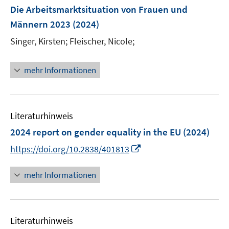
F
Die Arbeitsmarktsituation von Frauen und
s
e
Männern 2023
(2024)
t
n
e
Singer, Kirsten;
Fleischer, Nicole;
s
r
t
ö
e
mehr Informationen
f
r
f
ö
n
f
e
Literaturhinweis
f
n
n
2024 report on gender equality in the EU
(2024)
e
I
https://doi.org/10.2838/401813
n
n
n
mehr Informationen
e
u
e
Literaturhinweis
m