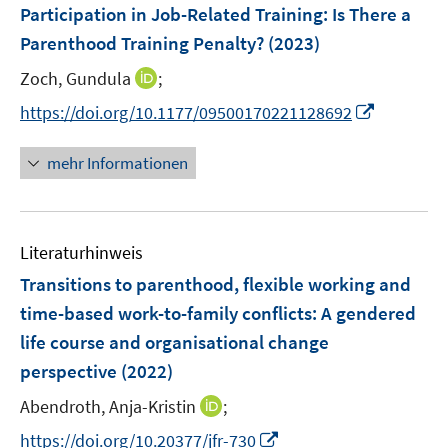
e
r
F
e
Participation in Job-Related Training: Is There a
n
ö
e
r
Parenthood Training Penalty?
(2023)
s
f
n
ö
t
f
I
Zoch, Gundula
;
s
f
e
n
n
t
f
I
https://doi.org/10.1177/09500170221128692
r
e
n
e
n
n
ö
n
e
r
e
n
mehr Informationen
f
u
ö
n
e
f
e
f
u
n
m
f
e
e
F
n
Literaturhinweis
m
n
e
e
F
Transitions to parenthood, flexible working and
n
n
e
time-based work-to-family conflicts: A gendered
s
n
life course and organisational change
t
s
e
perspective
(2022)
t
r
e
I
Abendroth, Anja-Kristin
;
ö
r
n
f
I
https://doi.org/10.20377/jfr-730
ö