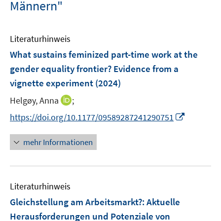
Männern"
Literaturhinweis
What sustains feminized part-time work at the
gender equality frontier? Evidence from a
vignette experiment
(2024)
I
Helgøy, Anna
;
n
I
https://doi.org/10.1177/09589287241290751
n
n
e
n
mehr Informationen
u
e
e
u
m
e
F
Literaturhinweis
m
e
F
Gleichstellung am Arbeitsmarkt?
:
Aktuelle
n
e
Herausforderungen und Potenziale von
s