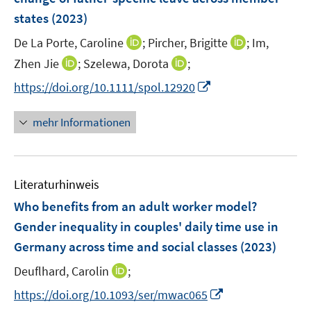
s
s
n
e
states
(2023)
t
t
s
r
e
e
t
I
I
De La Porte, Caroline
;
Pircher, Brigitte
;
Im,
ö
r
r
e
n
n
I
I
Zhen Jie
;
Szelewa, Dorota
f
;
ö
ö
r
n
n
n
n
f
f
f
I
https://doi.org/10.1111/spol.12920
ö
e
e
n
n
n
f
f
n
f
u
u
e
e
e
n
n
n
mehr Informationen
f
e
e
u
u
n
e
e
e
n
m
m
e
e
n
n
u
e
F
F
m
m
e
n
e
e
F
F
Literaturhinweis
m
n
n
e
e
F
Who benefits from an adult worker model?
s
s
n
n
e
t
t
Gender inequality in couples' daily time use in
s
s
n
e
e
Germany across time and social classes
t
t
(2023)
s
r
r
e
e
t
I
Deuflhard, Carolin
;
ö
ö
r
r
e
n
f
f
I
https://doi.org/10.1093/ser/mwac065
ö
ö
r
n
f
f
n