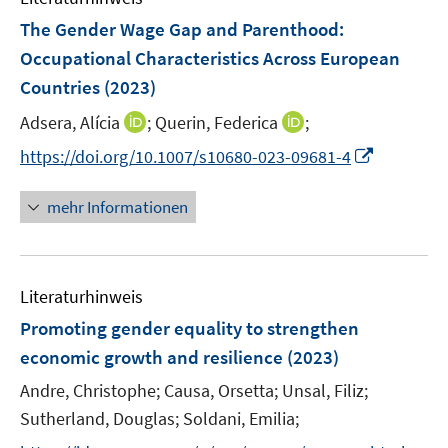
n
e
e
F
The Gender Wage Gap and Parenthood:
n
n
e
Occupational Characteristics Across European
s
s
n
Countries
(2023)
t
t
s
e
e
t
I
I
Adsera, Alícia
;
Querin, Federica
;
r
r
e
n
n
I
https://doi.org/10.1007/s10680-023-09681-4
ö
ö
r
n
n
n
f
f
ö
e
e
n
f
f
mehr Informationen
f
u
u
e
n
n
f
e
e
u
e
e
n
m
m
e
n
n
e
F
F
Literaturhinweis
m
n
e
e
F
Promoting gender equality to strengthen
n
n
e
economic growth and resilience
(2023)
s
s
n
t
t
Andre, Christophe;
Causa, Orsetta;
Unsal, Filiz;
s
e
e
t
Sutherland, Douglas;
Soldani, Emilia;
r
r
e