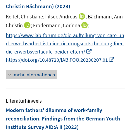
f
e
Christin Bächmann)
(2023)
f
r
n
I
Keitel, Christiane;
Filser, Andreas
;
Bächmann, Ann-
ö
e
n
I
I
Christin
;
Frodermann, Corinna
;
f
n
n
n
n
f
https://www.iab-forum.de/die-aufteilung-von-care-un
e
n
n
n
d-erwerbsarbeit-ist-eine-richtungsentscheidung-fuer-
u
e
e
e
I
e
die-erwerbsverlaeufe-beider-eltern/
u
u
n
n
m
I
https://doi.org/10.48720/IAB.FOO.20230207.01
e
e
n
F
n
m
m
e
e
n
F
F
mehr Informationen
u
n
e
e
e
e
s
u
n
n
m
t
e
s
s
F
e
Literaturhinweis
m
t
t
e
r
F
e
e
Modern fathers' dilemma of work-family
n
ö
e
r
r
reconciliation. Findings from the German Youth
s
f
n
ö
ö
Institute Survey AID:A II
(2023)
t
f
s
f
f