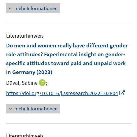
f
f
ö
e
n
n
n
f
f
mehr Informationen
f
u
e
e
e
n
n
f
e
n
n
u
e
e
n
m
e
n
n
e
F
Literaturhinweis
m
n
e
F
Do men and women really have different gender
n
e
role attitudes? Experimental insight on gender-
s
n
specific attitudes toward paid and unpaid work
t
s
e
in Germany
(2023)
t
r
e
I
Düval, Sabine
;
ö
r
n
f
I
https://doi.org/10.1016/j.ssresearch.2022.102804
ö
n
f
n
f
e
n
n
mehr Informationen
f
u
e
e
n
e
n
u
e
m
e
n
F
Literaturhinweis
m