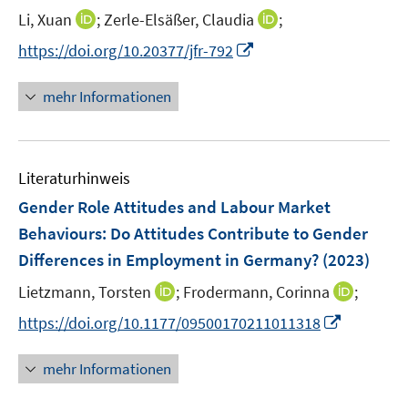
e
n
t
I
I
Li, Xuan
f
;
Zerle-Elsäßer, Claudia
f
;
r
e
e
n
n
n
n
I
https://doi.org/10.20377/jfr-792
ö
n
r
n
n
e
e
n
f
ö
e
e
n
n
n
mehr Informationen
f
f
u
u
e
n
f
e
e
u
e
n
m
m
e
n
e
F
F
Literaturhinweis
m
n
e
e
F
Gender Role Attitudes and Labour Market
n
n
e
Behaviours: Do Attitudes Contribute to Gender
s
s
n
Differences in Employment in Germany?
t
t
(2023)
s
e
e
t
I
I
Lietzmann, Torsten
;
Frodermann, Corinna
;
r
r
e
n
n
I
https://doi.org/10.1177/09500170211011318
ö
ö
r
n
n
n
f
f
ö
e
e
n
f
f
mehr Informationen
f
u
u
e
n
n
f
e
e
u