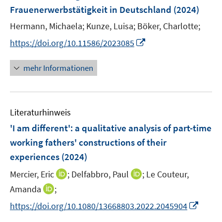
n
Frauenerwerbstätigkeit in Deutschland
t
(2024)
s
e
t
Hermann, Michaela;
Kunze, Luisa;
Böker, Charlotte;
r
e
I
https://doi.org/10.11586/2023085
ö
r
n
f
ö
n
mehr Informationen
f
f
e
n
f
u
e
n
e
n
e
Literaturhinweis
m
n
F
'I am different': a qualitative analysis of part-time
e
working fathers' constructions of their
n
experiences
(2024)
s
t
I
I
Mercier, Eric
;
Delfabbro, Paul
;
Le Couteur,
e
n
n
I
Amanda
;
r
n
n
n
I
https://doi.org/10.1080/13668803.2022.2045904
ö
e
e
n
n
f
u
u