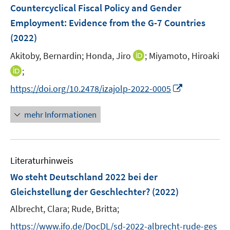
e
e
F
Countercyclical Fiscal Policy and Gender
n
n
e
Employment: Evidence from the G-7 Countries
s
s
n
(2022)
t
t
s
e
e
t
I
Akitoby, Bernardin;
Honda, Jiro
;
Miyamoto, Hiroaki
r
r
e
n
I
;
ö
ö
r
n
n
f
f
I
https://doi.org/10.2478/izajolp-2022-0005
ö
e
n
f
f
n
f
u
e
n
n
n
mehr Informationen
f
e
u
e
e
e
n
m
e
n
n
u
e
F
m
e
n
e
F
Literaturhinweis
m
n
e
F
Wo steht Deutschland 2022 bei der
s
n
e
t
Gleichstellung der Geschlechter?
(2022)
s
n
e
t
Albrecht, Clara;
Rude, Britta;
s
r
e
t
https://www.ifo.de/DocDL/sd-2022-albrecht-rude-ges
ö