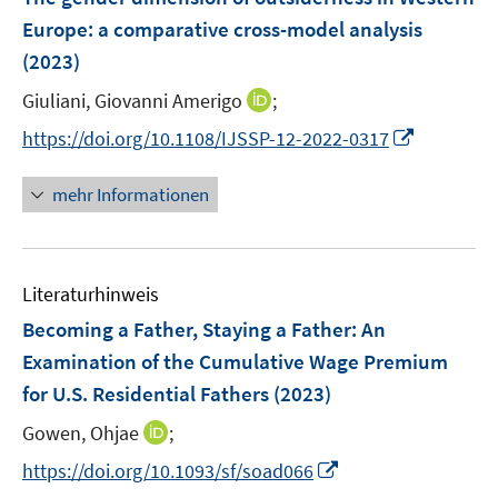
n
n
e
Europe: a comparative cross-model analysis
s
n
(2023)
t
s
e
t
I
Giuliani, Giovanni Amerigo
;
r
e
n
I
https://doi.org/10.1108/IJSSP-12-2022-0317
ö
r
n
n
f
ö
e
n
f
mehr Informationen
f
u
e
n
f
e
u
e
n
m
e
n
e
F
Literaturhinweis
m
n
e
F
Becoming a Father, Staying a Father: An
n
e
Examination of the Cumulative Wage Premium
s
n
for U.S. Residential Fathers
(2023)
t
s
e
t
I
Gowen, Ohjae
;
r
e
n
I
https://doi.org/10.1093/sf/soad066
ö
r
n
n