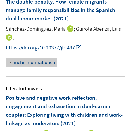
The double penalty: How female migrants
e
manage family responsibilities in the Spanish
n
dual labour market
(2021)
s
t
I
Sánchez-Domínguez, María
;
Guirola Abenza, Luis
e
n
I
;
r
n
n
I
https://doi.org/10.20377/jfr-497
ö
e
n
n
f
u
e
n
mehr Informationen
f
e
u
e
n
m
e
u
e
F
m
e
n
e
F
Literaturhinweis
m
n
e
F
Positive and negative work reflection,
s
n
e
t
engagement and exhaustion in dual-earner
s
n
e
couples: Exploring living with children and work-
t
s
r
e
linkage as moderators
(2021)
t
ö
r
e