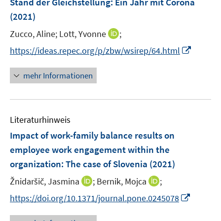
Stand der Gleichstellung: Ein Jahr mit Corona
t
t
s
e
e
e
(2021)
t
n
r
r
e
I
Zucco, Aline;
Lott, Yvonne
;
s
ö
ö
r
n
t
f
f
I
https://ideas.repec.org/p/zbw/wsirep/64.html
ö
n
e
f
f
n
f
e
r
n
n
n
mehr Informationen
f
u
ö
e
e
e
n
e
f
n
n
u
e
m
f
e
n
F
n
Literaturhinweis
m
e
e
F
Impact of work-family balance results on
n
n
e
employee work engagement within the
s
n
organization: The case of Slovenia
t
(2021)
s
e
t
I
I
Žnidaršič, Jasmina
;
Bernik, Mojca
;
r
e
n
n
I
https://doi.org/10.1371/journal.pone.0245078
ö
r
n
n
n
f
ö
e
e
n