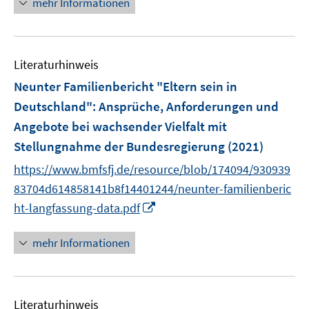
f
mehr Informationen
f
u
u
e
n
f
e
e
u
e
n
m
m
e
n
e
F
F
Literaturhinweis
m
n
e
e
F
Neunter Familienbericht "Eltern sein in
n
n
e
Deutschland"
:
Ansprüche, Anforderungen und
s
s
n
Angebote bei wachsender Vielfalt mit
t
t
s
e
e
Stellungnahme der Bundesregierung
(2021)
t
r
r
e
https://www.bmfsfj.de/resource/blob/174094/930939
ö
ö
r
83704d614858141b8f14401244/neunter-familienberic
f
f
ö
I
ht-langfassung-data.pdf
f
f
f
n
n
n
f
n
e
e
mehr Informationen
n
e
n
n
e
u
n
e
Literaturhinweis
m