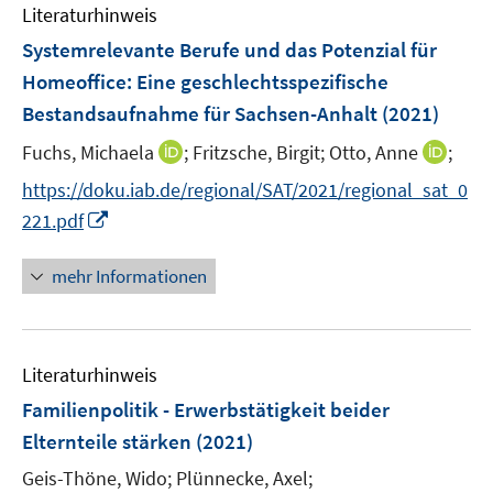
e
e
Literaturhinweis
m
n
n
F
Systemrelevante Berufe und das Potenzial für
s
s
e
Homeoffice: Eine geschlechtsspezifische
t
t
n
e
e
Bestandsaufnahme für Sachsen-Anhalt
(2021)
s
r
r
t
I
I
Fuchs, Michaela
;
Fritzsche, Birgit;
Otto, Anne
;
ö
ö
e
n
n
f
f
https://doku.iab.de/regional/SAT/2021/regional_sat_0
r
n
n
f
f
I
221.pdf
ö
e
e
n
n
n
f
u
u
e
e
n
mehr Informationen
f
e
e
n
n
e
n
m
m
u
e
F
F
e
n
e
e
Literaturhinweis
m
n
n
F
Familienpolitik - Erwerbstätigkeit beider
s
s
e
Elternteile stärken
(2021)
t
t
n
e
e
Geis-Thöne, Wido;
Plünnecke, Axel;
s