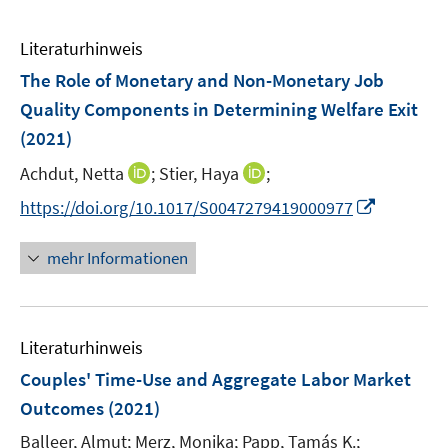
Literaturhinweis
The Role of Monetary and Non-Monetary Job
Quality Components in Determining Welfare Exit
(2021)
I
I
Achdut, Netta
;
Stier, Haya
;
n
n
I
https://doi.org/10.1017/S0047279419000977
n
n
n
e
e
n
mehr Informationen
u
u
e
e
e
u
m
m
e
F
F
Literaturhinweis
m
e
e
F
Couples' Time-Use and Aggregate Labor Market
n
n
e
Outcomes
(2021)
s
s
n
t
t
Balleer, Almut;
Merz, Monika;
Papp, Tamás K.;
s