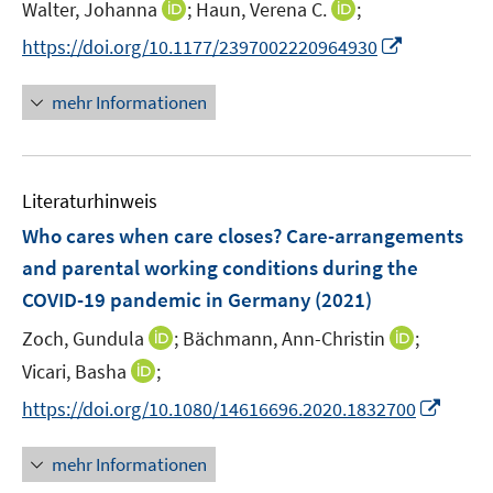
I
I
Walter, Johanna
;
Haun, Verena C.
;
f
ö
r
n
n
f
f
I
https://doi.org/10.1177/2397002220964930
ö
n
n
n
f
n
f
e
e
e
n
n
mehr Informationen
f
u
u
n
e
e
n
e
e
n
u
e
m
m
e
n
F
F
Literaturhinweis
m
e
e
F
Who cares when care closes? Care-arrangements
n
n
e
and parental working conditions during the
s
s
n
COVID-19 pandemic in Germany
t
(2021)
t
s
e
e
t
I
I
Zoch, Gundula
;
Bächmann, Ann-Christin
;
r
r
e
n
n
I
Vicari, Basha
;
ö
ö
r
n
n
n
f
f
I
https://doi.org/10.1080/14616696.2020.1832700
ö
e
e
n
f
f
n
f
u
u
e
n
n
n
mehr Informationen
f
e
e
u
e
e
e
n