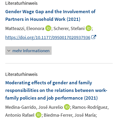
F
F
n
Literaturhinweis
m
n
e
e
e
F
Gender Wage Gap and the Involvement of
n
n
n
e
Partners in Household Work
(2021)
s
s
n
t
t
I
I
Matteazzi, Eleonora
;
Scherer, Stefani
;
s
e
e
n
n
t
I
https://doi.org/10.1177/0950017020937936
r
r
n
n
e
n
ö
ö
e
e
r
n
mehr Informationen
f
f
u
u
ö
e
f
f
e
e
f
u
n
n
m
m
f
e
e
e
F
F
n
Literaturhinweis
m
n
n
e
e
e
F
Moderating effects of gender and family
n
n
n
e
responsibilities on the relations between work-
s
s
n
family policies and job performance
t
(2021)
t
s
e
e
t
I
Medina-Garrido, José Aurelio
;
Ramos-Rodríguez,
r
r
e
n
I
Antonio Rafael
;
Biedma-Ferrer, José María;
ö
ö