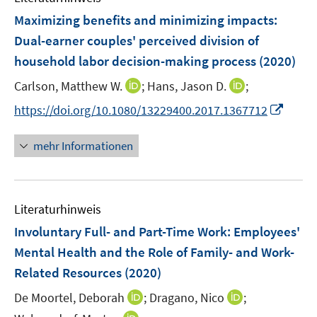
n
n
e
F
Maximizing benefits and minimizing impacts:
s
s
n
e
t
t
Dual-earner couples' perceived division of
s
n
e
e
household labor decision-making process
t
(2020)
s
r
r
e
t
I
I
Carlson, Matthew W.
;
Hans, Jason D.
;
ö
ö
r
e
n
n
f
f
I
https://doi.org/10.1080/13229400.2017.1367712
ö
r
n
n
f
f
n
f
ö
e
e
n
n
n
f
mehr Informationen
f
u
u
e
e
e
n
f
e
e
n
n
u
e
n
m
m
e
n
e
F
F
Literaturhinweis
m
n
e
e
F
Involuntary Full- and Part-Time Work: Employees'
n
n
e
Mental Health and the Role of Family- and Work-
s
s
n
Related Resources
(2020)
t
t
s
e
e
t
I
I
De Moortel, Deborah
;
Dragano, Nico
;
r
r
e
n
n