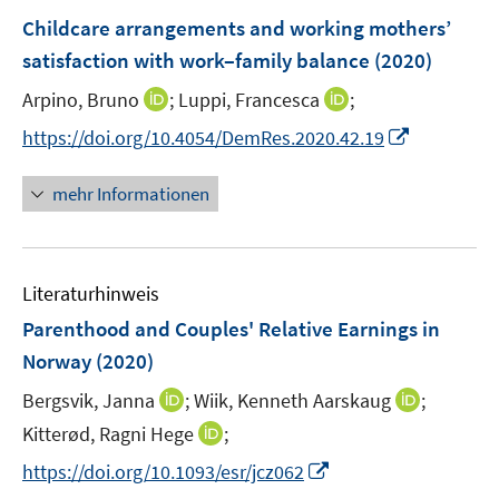
F
Childcare arrangements and working mothers’
e
satisfaction with work‒family balance
(2020)
n
I
I
Arpino, Bruno
;
Luppi, Francesca
;
s
n
n
t
I
https://doi.org/10.4054/DemRes.2020.42.19
n
n
e
n
e
e
r
n
mehr Informationen
u
u
ö
e
e
e
f
u
m
m
f
e
F
F
n
Literaturhinweis
m
e
e
e
F
Parenthood and Couples' Relative Earnings in
n
n
n
e
Norway
(2020)
s
s
n
t
t
I
I
Bergsvik, Janna
;
Wiik, Kenneth Aarskaug
;
s
e
e
n
n
t
I
Kitterød, Ragni Hege
;
r
r
n
n
e
n
I
https://doi.org/10.1093/esr/jcz062
ö
ö
e
e
r
n
n