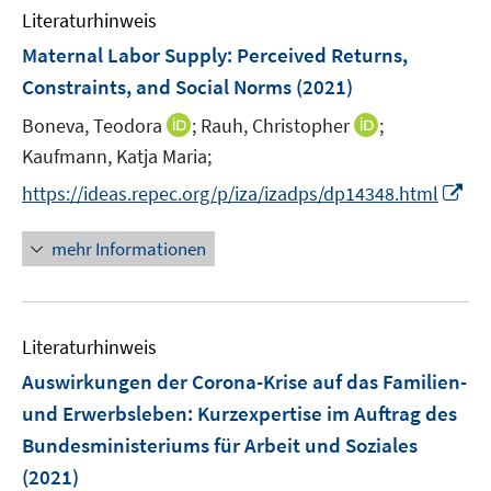
e
F
Literaturhinweis
m
n
e
F
Maternal Labor Supply: Perceived Returns,
n
e
Constraints, and Social Norms
(2021)
s
n
t
I
I
Boneva, Teodora
;
Rauh, Christopher
;
s
e
n
n
t
Kaufmann, Katja Maria;
r
n
n
e
I
https://ideas.repec.org/p/iza/izadps/dp14348.html
ö
e
e
r
n
f
u
u
ö
n
mehr Informationen
f
e
e
f
e
n
m
m
f
u
e
F
F
n
e
n
e
e
e
Literaturhinweis
m
n
n
n
F
Auswirkungen der Corona-Krise auf das Familien-
s
s
e
und Erwerbsleben
:
Kurzexpertise im Auftrag des
t
t
n
e
e
Bundesministeriums für Arbeit und Soziales
s
r
r
(2021)
t