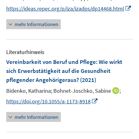
e
e
t
I
https://ideas.repec.org/p/iza/izadps/dp14468.html
r
r
e
n
ö
ö
r
n
mehr Informationen
f
f
ö
e
f
f
f
u
n
n
f
e
e
e
n
Literaturhinweis
m
n
n
e
F
Vereinbarkeit von Beruf und Pflege: Wie wirkt
n
e
sich Erwerbstätigkeit auf die Gesundheit
n
pflegender Angehörigeraus?
(2021)
s
t
I
Bidenko, Katharina;
Bohnet-Joschko, Sabine
;
e
n
I
https://doi.org/10.1055/a-1173-8918
r
n
n
ö
e
n
mehr Informationen
f
u
e
f
e
u
n
m
e