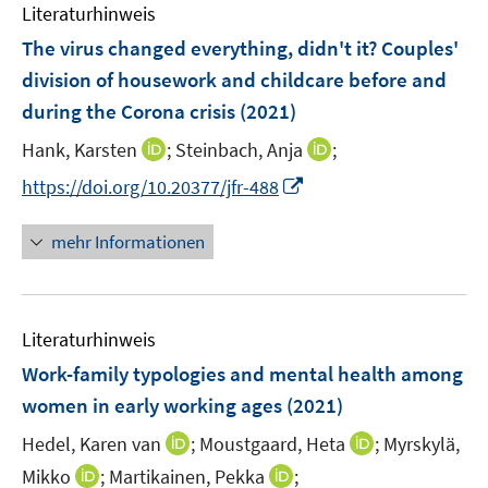
e
F
Literaturhinweis
m
n
n
e
F
The virus changed everything, didn't it? Couples'
s
n
e
t
division of housework and childcare before and
s
n
e
during the Corona crisis
t
(2021)
s
r
e
t
I
I
Hank, Karsten
;
Steinbach, Anja
;
ö
r
e
n
n
f
I
https://doi.org/10.20377/jfr-488
ö
r
n
n
f
n
f
ö
e
e
n
n
f
mehr Informationen
f
u
u
e
e
n
f
e
e
n
u
e
n
m
m
e
n
e
F
F
Literaturhinweis
m
n
e
e
F
Work-family typologies and mental health among
n
n
e
women in early working ages
(2021)
s
s
n
t
t
I
I
Hedel, Karen van
;
Moustgaard, Heta
;
Myrskylä,
s
e
e
n
n
t
I
I
Mikko
;
Martikainen, Pekka
;