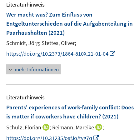
ö
ö
n
r
e
e
n
Literaturhinweis
m
t
f
t
f
f
ö
n
r
e
F
e
n
e
Wer macht was? Zum Einfluss von
f
f
f
ö
n
e
r
e
r
n
n
Entgeltunterschieden auf die Aufgabenteilung in
f
f
n
ö
n
ö
e
e
Paarhaushalten
(2021)
n
f
s
f
f
n
n
e
n
t
Schmidt, Jörg;
Stettes, Oliver;
f
f
n
e
e
n
n
I
https://doi.org/10.2373/1864-810X.21-01-04
n
r
e
e
n
ö
n
n
n
mehr Informationen
f
e
f
u
n
e
e
Literaturhinweis
m
n
F
Parents' experiences of work-family conflict
:
Does
e
is matter if coworkers have children?
(2021)
n
I
I
Schulz, Florian
;
Reimann, Mareike
;
s
n
n
t
I
https://doi.org/10.31235/osf.io/tvg7q