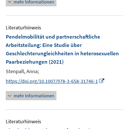
n
mehr Informationen
e
u
e
Literaturhinweis
m
F
Pendelmobilität und partnerschaftliche
e
Arbeitsteilung
:
Eine Studie über
n
Geschlechterungleichheiten in heterosexuellen
s
Paarbeziehungen
(2021)
t
e
Stenpaß, Anna;
r
I
https://doi.org/10.1007/978-3-658-31746-1
ö
n
f
n
mehr Informationen
f
e
n
u
e
e
n
Literaturhinweis
m
F