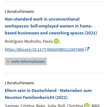
u
n
m
f
e
e
F
n
Literaturhinweis
m
n
e
e
F
Non-standard work in unconventional
n
n
e
workspaces: Self-employed women in home-
s
n
based businesses and coworking spaces
t
(2021)
s
e
t
I
Rodríguez-Modroño, Paula
;
r
e
n
I
https://doi.org/10.1177/00420980211007406
ö
r
n
n
f
ö
e
n
f
mehr Informationen
f
u
e
n
f
e
u
e
n
m
e
n
e
F
Literaturhinweis
m
n
e
F
Eltern sein in Deutschland - Materialien zum
n
e
Neunten Familienbericht
(2021)
s
n
t
I
Samper, Cristina;
Reim, Julia;
Boll, Christina
;
Wild,
s