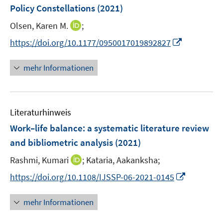
e
e
Policy Constellations
(2021)
s
s
n
n
t
t
I
Olsen, Karen M.
;
s
e
e
n
t
I
https://doi.org/10.1177/0950017019892827
r
r
n
e
n
ö
ö
e
r
n
mehr Informationen
f
f
u
ö
e
f
f
e
f
u
n
n
m
f
e
e
e
F
n
Literaturhinweis
m
n
n
e
e
F
Work–life balance: a systematic literature review
n
n
e
and bibliometric analysis
(2021)
s
n
t
I
Rashmi, Kumari
;
Kataria, Aakanksha;
s
e
n
t
I
https://doi.org/10.1108/IJSSP-06-2021-0145
r
n
e
n
ö
e
r
n
mehr Informationen
f
u
ö
e
f
e
f