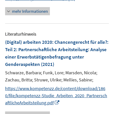
n
n
e
n
e
e
r
n
mehr Informationen
u
u
ö
e
e
e
f
u
m
m
f
e
F
F
n
Literaturhinweis
m
e
e
e
F
(Digital) arbeiten 2020: Chancengerecht für alle?:
n
n
n
e
Teil 2: Partnerschaftliche Arbeitsteilung
:
Analyse
s
s
n
einer Erwerbstätigenbefragung unter
t
t
s
e
e
Genderaspekten
(2021)
t
r
r
e
Schwarze, Barbara;
Funk, Lore;
Marsden, Nicola;
ö
ö
r
Zachau, Britta;
Struwe, Ulrike;
Mellies, Sabine;
f
f
ö
f
f
https://www.kompetenzz.de/content/download/186
f
n
n
f
0/file/kompetenzz-Studie_Arbeiten_2020_Partnersch
e
e
n
I
aftlicheArbeitsteilung.pdf
n
n
e
n
n