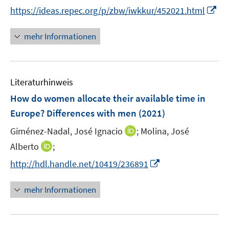
r
r
t
I
https://ideas.repec.org/p/zbw/iwkkur/452021.html
ö
ö
e
n
f
f
r
n
mehr Informationen
f
f
ö
e
n
n
f
u
e
e
f
e
n
n
n
Literaturhinweis
m
e
F
How do women allocate their available time in
n
e
Europe? Differences with men
(2021)
n
I
Giménez-Nadal, José Ignacio
;
Molina, José
s
n
t
I
Alberto
;
n
e
n
I
http://hdl.handle.net/10419/236891
e
r
n
n
u
ö
e
n
mehr Informationen
e
f
u
e
m
f
e
u
F
n
m
e
e