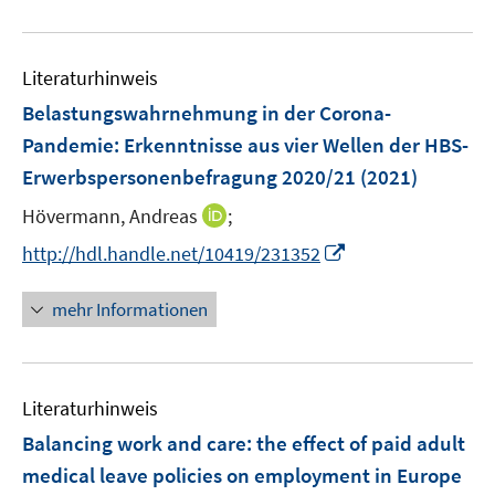
e
f
e
e
u
n
n
m
m
e
e
F
F
Literaturhinweis
m
n
e
e
F
Belastungswahrnehmung in der Corona-
n
n
e
Pandemie
:
Erkenntnisse aus vier Wellen der HBS-
s
s
n
Erwerbspersonenbefragung 2020/21
t
t
(2021)
s
e
e
t
I
Hövermann, Andreas
;
r
r
e
n
I
http://hdl.handle.net/10419/231352
ö
ö
r
n
n
f
f
ö
e
n
f
f
mehr Informationen
f
u
e
n
n
f
e
u
e
e
n
m
e
n
n
e
F
Literaturhinweis
m
n
e
F
Balancing work and care: the effect of paid adult
n
e
medical leave policies on employment in Europe
s
n