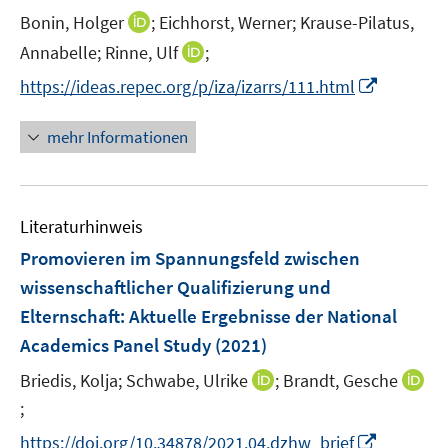
ö
ö
e
I
Bonin, Holger
;
Eichhorst, Werner;
Krause-Pilatus,
f
f
r
n
f
f
I
Annabelle;
Rinne, Ulf
;
ö
n
n
n
n
I
f
https://ideas.repec.org/p/iza/izarrs/111.html
e
e
e
n
n
f
u
n
n
e
n
n
mehr Informationen
e
u
e
e
m
e
u
n
F
m
e
e
F
Literaturhinweis
m
n
e
F
Promovieren im Spannungsfeld zwischen
s
n
e
t
wissenschaftlicher Qualifizierung und
s
n
e
Elternschaft
:
Aktuelle Ergebnisse der National
t
s
r
e
Academics Panel Study
(2021)
t
ö
r
e
I
Briedis, Kolja;
Schwabe, Ulrike
;
Brandt, Gesche
f
ö
r
n
f
;
I
f
ö
n
n
n
f
I
https://doi.org/10.34878/2021.04.dzhw_brief
f