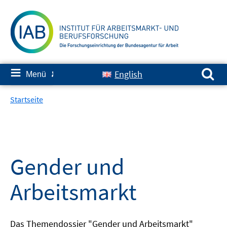
Springe
zum
Inhalt
Suchen nach:
≡
English
Menü
✘
Startseite
Gender und
Arbeitsmarkt
Das Themendossier "Gender und Arbeitsmarkt"