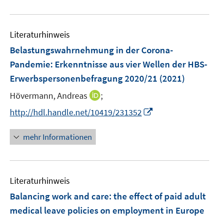
e
f
e
e
u
n
n
m
m
e
e
F
F
Literaturhinweis
m
n
e
e
F
Belastungswahrnehmung in der Corona-
n
n
e
Pandemie
:
Erkenntnisse aus vier Wellen der HBS-
s
s
n
Erwerbspersonenbefragung 2020/21
t
t
(2021)
s
e
e
t
I
Hövermann, Andreas
;
r
r
e
n
I
http://hdl.handle.net/10419/231352
ö
ö
r
n
n
f
f
ö
e
n
f
f
mehr Informationen
f
u
e
n
n
f
e
u
e
e
n
m
e
n
n
e
F
Literaturhinweis
m
n
e
F
Balancing work and care: the effect of paid adult
n
e
medical leave policies on employment in Europe
s
n