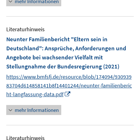
f
mehr Informationen
f
u
u
e
n
f
e
e
u
e
n
m
m
e
n
e
F
F
Literaturhinweis
m
n
e
e
F
Neunter Familienbericht "Eltern sein in
n
n
e
Deutschland"
:
Ansprüche, Anforderungen und
s
s
n
Angebote bei wachsender Vielfalt mit
t
t
s
e
e
Stellungnahme der Bundesregierung
(2021)
t
r
r
e
https://www.bmfsfj.de/resource/blob/174094/930939
ö
ö
r
83704d614858141b8f14401244/neunter-familienberic
f
f
ö
I
ht-langfassung-data.pdf
f
f
f
n
n
n
f
n
e
e
mehr Informationen
n
e
n
n
e
u
n
e
Literaturhinweis
m