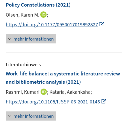
e
e
Policy Constellations
(2021)
s
s
n
n
t
t
I
Olsen, Karen M.
;
s
e
e
n
t
I
https://doi.org/10.1177/0950017019892827
r
r
n
e
n
ö
ö
e
r
n
mehr Informationen
f
f
u
ö
e
f
f
e
f
u
n
n
m
f
e
e
e
F
n
Literaturhinweis
m
n
n
e
e
F
Work–life balance: a systematic literature review
n
n
e
and bibliometric analysis
(2021)
s
n
t
I
Rashmi, Kumari
;
Kataria, Aakanksha;
s
e
n
t
I
https://doi.org/10.1108/IJSSP-06-2021-0145
r
n
e
n
ö
e
r
n
mehr Informationen
f
u
ö
e
f
e
f