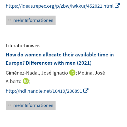
r
r
t
I
https://ideas.repec.org/p/zbw/iwkkur/452021.html
ö
ö
e
n
f
f
r
n
mehr Informationen
f
f
ö
e
n
n
f
u
e
e
f
e
n
n
n
Literaturhinweis
m
e
F
How do women allocate their available time in
n
e
Europe? Differences with men
(2021)
n
I
Giménez-Nadal, José Ignacio
;
Molina, José
s
n
t
I
Alberto
;
n
e
n
I
http://hdl.handle.net/10419/236891
e
r
n
n
u
ö
e
n
mehr Informationen
e
f
u
e
m
f
e
u
F
n
m
e
e