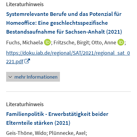
e
e
Literaturhinweis
m
n
n
F
Systemrelevante Berufe und das Potenzial für
s
s
e
Homeoffice: Eine geschlechtsspezifische
t
t
n
e
e
Bestandsaufnahme für Sachsen-Anhalt
(2021)
s
r
r
t
I
I
Fuchs, Michaela
;
Fritzsche, Birgit;
Otto, Anne
;
ö
ö
e
n
n
f
f
https://doku.iab.de/regional/SAT/2021/regional_sat_0
r
n
n
f
f
I
221.pdf
ö
e
e
n
n
n
f
u
u
e
e
n
mehr Informationen
f
e
e
n
n
e
n
m
m
u
e
F
F
e
n
e
e
Literaturhinweis
m
n
n
F
Familienpolitik - Erwerbstätigkeit beider
s
s
e
Elternteile stärken
(2021)
t
t
n
e
e
Geis-Thöne, Wido;
Plünnecke, Axel;
s