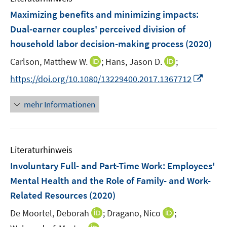
n
n
e
F
Maximizing benefits and minimizing impacts:
s
s
n
e
t
t
Dual-earner couples' perceived division of
s
n
e
e
household labor decision-making process
t
(2020)
s
r
r
e
t
I
I
Carlson, Matthew W.
;
Hans, Jason D.
;
ö
ö
r
e
n
n
f
f
I
https://doi.org/10.1080/13229400.2017.1367712
ö
r
n
n
f
f
n
f
ö
e
e
n
n
n
f
mehr Informationen
f
u
u
e
e
e
n
f
e
e
n
n
u
e
n
m
m
e
n
e
F
F
Literaturhinweis
m
n
e
e
F
Involuntary Full- and Part-Time Work: Employees'
n
n
e
Mental Health and the Role of Family- and Work-
s
s
n
Related Resources
(2020)
t
t
s
e
e
t
I
I
De Moortel, Deborah
;
Dragano, Nico
;
r
r
e
n
n