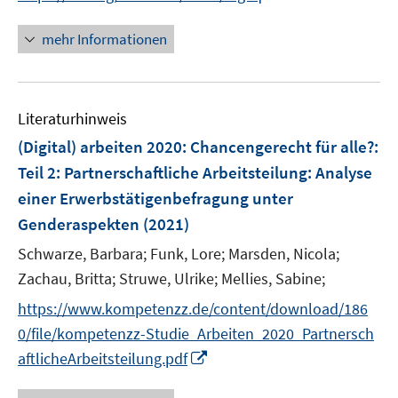
n
n
e
n
e
e
r
n
mehr Informationen
u
u
ö
e
e
e
f
u
m
m
f
e
F
F
n
Literaturhinweis
m
e
e
e
F
(Digital) arbeiten 2020: Chancengerecht für alle?:
n
n
n
e
Teil 2: Partnerschaftliche Arbeitsteilung
:
Analyse
s
s
n
einer Erwerbstätigenbefragung unter
t
t
s
e
e
Genderaspekten
(2021)
t
r
r
e
Schwarze, Barbara;
Funk, Lore;
Marsden, Nicola;
ö
ö
r
Zachau, Britta;
Struwe, Ulrike;
Mellies, Sabine;
f
f
ö
f
f
https://www.kompetenzz.de/content/download/186
f
n
n
f
0/file/kompetenzz-Studie_Arbeiten_2020_Partnersch
e
e
n
I
aftlicheArbeitsteilung.pdf
n
n
e
n
n