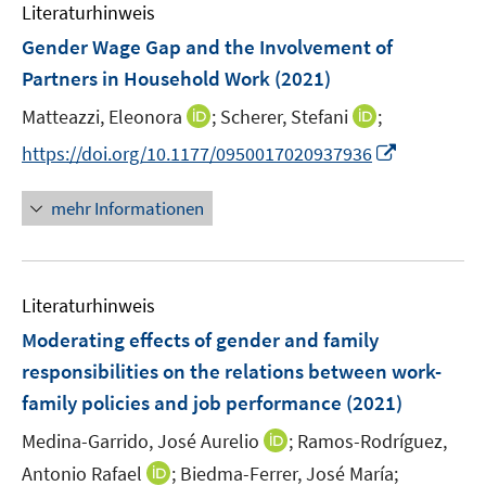
F
F
n
Literaturhinweis
m
n
e
e
e
F
Gender Wage Gap and the Involvement of
n
n
n
e
Partners in Household Work
(2021)
s
s
n
t
t
I
I
Matteazzi, Eleonora
;
Scherer, Stefani
;
s
e
e
n
n
t
I
https://doi.org/10.1177/0950017020937936
r
r
n
n
e
n
ö
ö
e
e
r
n
mehr Informationen
f
f
u
u
ö
e
f
f
e
e
f
u
n
n
m
m
f
e
e
e
F
F
n
Literaturhinweis
m
n
n
e
e
e
F
Moderating effects of gender and family
n
n
n
e
responsibilities on the relations between work-
s
s
n
family policies and job performance
t
(2021)
t
s
e
e
t
I
Medina-Garrido, José Aurelio
;
Ramos-Rodríguez,
r
r
e
n
I
Antonio Rafael
;
Biedma-Ferrer, José María;
ö
ö