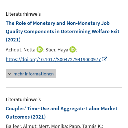
Literaturhinweis
The Role of Monetary and Non-Monetary Job
Quality Components in Determining Welfare Exit
(2021)
I
I
Achdut, Netta
;
Stier, Haya
;
n
n
I
https://doi.org/10.1017/S0047279419000977
n
n
n
e
e
n
mehr Informationen
u
u
e
e
e
u
m
m
e
F
F
Literaturhinweis
m
e
e
F
Couples' Time-Use and Aggregate Labor Market
n
n
e
Outcomes
(2021)
s
s
n
t
t
Balleer, Almut;
Merz, Monika;
Papp, Tamás K.;
s