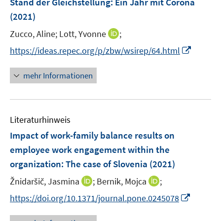
Stand der Gleichstellung: Ein Jahr mit Corona
t
t
s
e
e
e
(2021)
t
n
r
r
e
I
Zucco, Aline;
Lott, Yvonne
;
s
ö
ö
r
n
t
f
f
I
https://ideas.repec.org/p/zbw/wsirep/64.html
ö
n
e
f
f
n
f
e
r
n
n
n
mehr Informationen
f
u
ö
e
e
e
n
e
f
n
n
u
e
m
f
e
n
F
n
Literaturhinweis
m
e
e
F
Impact of work-family balance results on
n
n
e
employee work engagement within the
s
n
organization: The case of Slovenia
t
(2021)
s
e
t
I
I
Žnidaršič, Jasmina
;
Bernik, Mojca
;
r
e
n
n
I
https://doi.org/10.1371/journal.pone.0245078
ö
r
n
n
n
f
ö
e
e
n