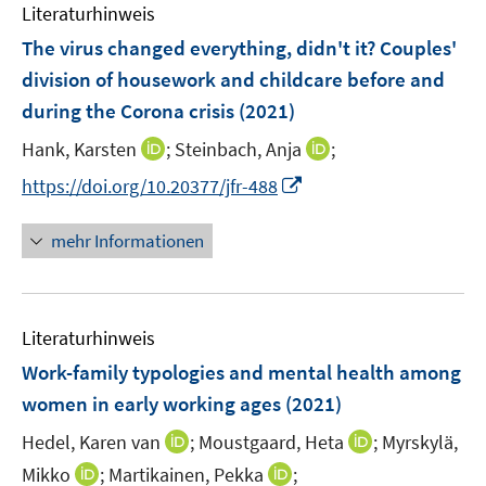
e
F
Literaturhinweis
m
n
n
e
F
The virus changed everything, didn't it? Couples'
s
n
e
t
division of housework and childcare before and
s
n
e
during the Corona crisis
t
(2021)
s
r
e
t
I
I
Hank, Karsten
;
Steinbach, Anja
;
ö
r
e
n
n
f
I
https://doi.org/10.20377/jfr-488
ö
r
n
n
f
n
f
ö
e
e
n
n
f
mehr Informationen
f
u
u
e
e
n
f
e
e
n
u
e
n
m
m
e
n
e
F
F
Literaturhinweis
m
n
e
e
F
Work-family typologies and mental health among
n
n
e
women in early working ages
(2021)
s
s
n
t
t
I
I
Hedel, Karen van
;
Moustgaard, Heta
;
Myrskylä,
s
e
e
n
n
t
I
I
Mikko
;
Martikainen, Pekka
;