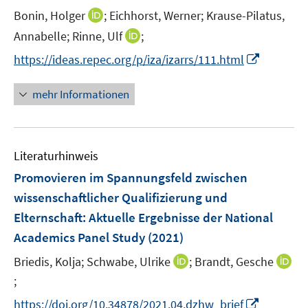
ö
ö
e
I
Bonin, Holger
;
Eichhorst, Werner;
Krause-Pilatus,
f
f
r
n
f
f
I
Annabelle;
Rinne, Ulf
;
ö
n
n
n
n
I
f
https://ideas.repec.org/p/iza/izarrs/111.html
e
e
e
n
n
f
u
n
n
e
n
n
mehr Informationen
e
u
e
e
m
e
u
n
F
m
e
e
F
Literaturhinweis
m
n
e
F
Promovieren im Spannungsfeld zwischen
s
n
e
t
wissenschaftlicher Qualifizierung und
s
n
e
Elternschaft
:
Aktuelle Ergebnisse der National
t
s
r
e
Academics Panel Study
(2021)
t
ö
r
e
I
Briedis, Kolja;
Schwabe, Ulrike
;
Brandt, Gesche
f
ö
r
n
f
;
I
f
ö
n
n
n
f
I
https://doi.org/10.34878/2021.04.dzhw_brief
f