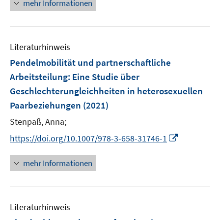
n
mehr Informationen
e
u
e
Literaturhinweis
m
F
Pendelmobilität und partnerschaftliche
e
Arbeitsteilung
:
Eine Studie über
n
Geschlechterungleichheiten in heterosexuellen
s
Paarbeziehungen
(2021)
t
e
Stenpaß, Anna;
r
I
https://doi.org/10.1007/978-3-658-31746-1
ö
n
f
n
mehr Informationen
f
e
n
u
e
e
n
Literaturhinweis
m
F