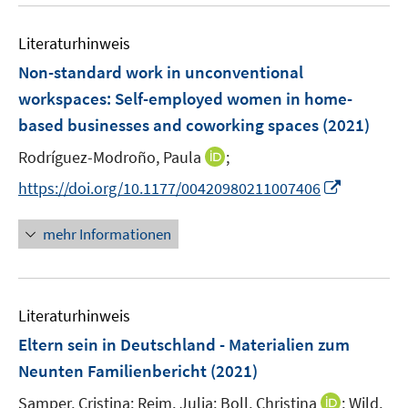
u
n
m
f
e
e
F
n
Literaturhinweis
m
n
e
e
F
Non-standard work in unconventional
n
n
e
workspaces: Self-employed women in home-
s
n
based businesses and coworking spaces
t
(2021)
s
e
t
I
Rodríguez-Modroño, Paula
;
r
e
n
I
https://doi.org/10.1177/00420980211007406
ö
r
n
n
f
ö
e
n
f
mehr Informationen
f
u
e
n
f
e
u
e
n
m
e
n
e
F
Literaturhinweis
m
n
e
F
Eltern sein in Deutschland - Materialien zum
n
e
Neunten Familienbericht
(2021)
s
n
t
I
Samper, Cristina;
Reim, Julia;
Boll, Christina
;
Wild,
s