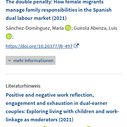
The double penalty: How female migrants
e
manage family responsibilities in the Spanish
n
dual labour market
(2021)
s
t
I
Sánchez-Domínguez, María
;
Guirola Abenza, Luis
e
n
I
;
r
n
n
I
https://doi.org/10.20377/jfr-497
ö
e
n
n
f
u
e
n
mehr Informationen
f
e
u
e
n
m
e
u
e
F
m
e
n
e
F
Literaturhinweis
m
n
e
F
Positive and negative work reflection,
s
n
e
t
engagement and exhaustion in dual-earner
s
n
e
couples: Exploring living with children and work-
t
s
r
e
linkage as moderators
(2021)
t
ö
r
e