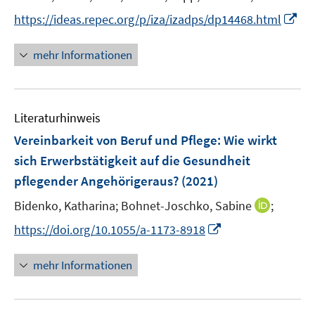
e
e
t
I
https://ideas.repec.org/p/iza/izadps/dp14468.html
r
r
e
n
ö
ö
r
n
mehr Informationen
f
f
ö
e
f
f
f
u
n
n
f
e
e
e
n
Literaturhinweis
m
n
n
e
F
Vereinbarkeit von Beruf und Pflege: Wie wirkt
n
e
sich Erwerbstätigkeit auf die Gesundheit
n
pflegender Angehörigeraus?
(2021)
s
t
I
Bidenko, Katharina;
Bohnet-Joschko, Sabine
;
e
n
I
https://doi.org/10.1055/a-1173-8918
r
n
n
ö
e
n
mehr Informationen
f
u
e
f
e
u
n
m
e