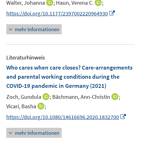
I
I
Walter, Johanna
;
Haun, Verena C.
;
f
ö
r
n
n
f
f
I
https://doi.org/10.1177/2397002220964930
ö
n
n
n
f
n
f
e
e
e
n
n
mehr Informationen
f
u
u
n
e
e
n
e
e
n
u
e
m
m
e
n
F
F
Literaturhinweis
m
e
e
F
Who cares when care closes? Care-arrangements
n
n
e
and parental working conditions during the
s
s
n
COVID-19 pandemic in Germany
t
(2021)
t
s
e
e
t
I
I
Zoch, Gundula
;
Bächmann, Ann-Christin
;
r
r
e
n
n
I
Vicari, Basha
;
ö
ö
r
n
n
n
f
f
I
https://doi.org/10.1080/14616696.2020.1832700
ö
e
e
n
f
f
n
f
u
u
e
n
n
n
mehr Informationen
f
e
e
u
e
e
e
n