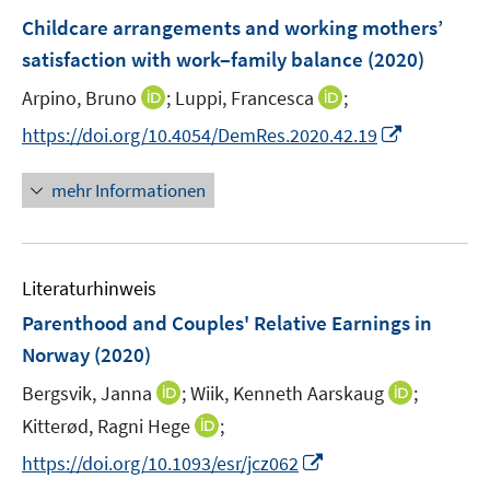
F
Childcare arrangements and working mothers’
e
satisfaction with work‒family balance
(2020)
n
I
I
Arpino, Bruno
;
Luppi, Francesca
;
s
n
n
t
I
https://doi.org/10.4054/DemRes.2020.42.19
n
n
e
n
e
e
r
n
mehr Informationen
u
u
ö
e
e
e
f
u
m
m
f
e
F
F
n
Literaturhinweis
m
e
e
e
F
Parenthood and Couples' Relative Earnings in
n
n
n
e
Norway
(2020)
s
s
n
t
t
I
I
Bergsvik, Janna
;
Wiik, Kenneth Aarskaug
;
s
e
e
n
n
t
I
Kitterød, Ragni Hege
;
r
r
n
n
e
n
I
https://doi.org/10.1093/esr/jcz062
ö
ö
e
e
r
n
n