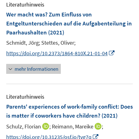
ö
ö
n
r
e
e
n
Literaturhinweis
m
t
f
t
f
f
ö
n
r
e
F
e
n
e
Wer macht was? Zum Einfluss von
f
f
f
ö
n
e
r
e
r
n
n
Entgeltunterschieden auf die Aufgabenteilung in
f
f
n
ö
n
ö
e
e
Paarhaushalten
(2021)
n
f
s
f
f
n
n
e
n
t
Schmidt, Jörg;
Stettes, Oliver;
f
f
n
e
e
n
n
I
https://doi.org/10.2373/1864-810X.21-01-04
n
r
e
e
n
ö
n
n
n
mehr Informationen
f
e
f
u
n
e
e
Literaturhinweis
m
n
F
Parents' experiences of work-family conflict
:
Does
e
is matter if coworkers have children?
(2021)
n
I
I
Schulz, Florian
;
Reimann, Mareike
;
s
n
n
t
I
https://doi.org/10.31235/osf.io/tvg7q