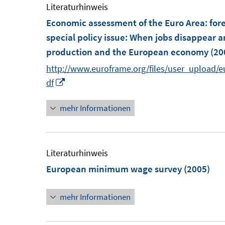
Literaturhinweis
Economic assessment of the Euro Area
:
for
special policy issue: When jobs disappear a
production and the European economy
(20
http://www.euroframe.org/files/user_upload/e
I
df
n
mehr Informationen
n
e
u
e
Literaturhinweis
m
European minimum wage survey
(2005)
F
e
mehr Informationen
n
s