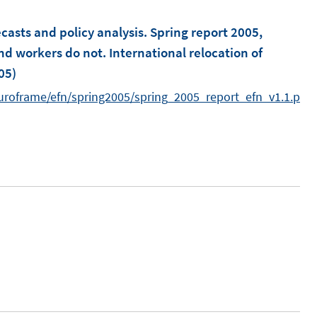
n
ecasts and policy analysis. Spring report 2005,
nd workers do not. International relocation of
05)
uroframe/efn/spring2005/spring_2005_report_efn_v1.1.p