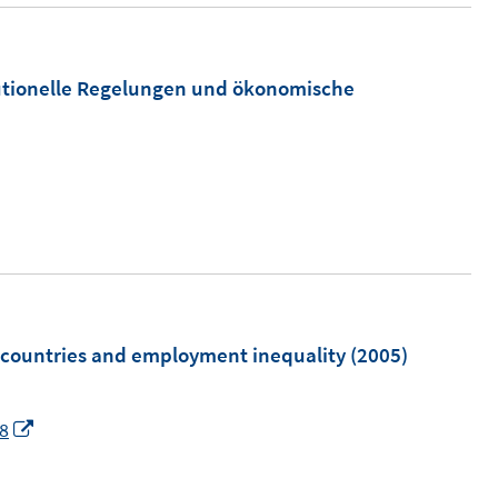
tutionelle Regelungen und ökonomische
c countries and employment inequality
(2005)
I
08
n
n