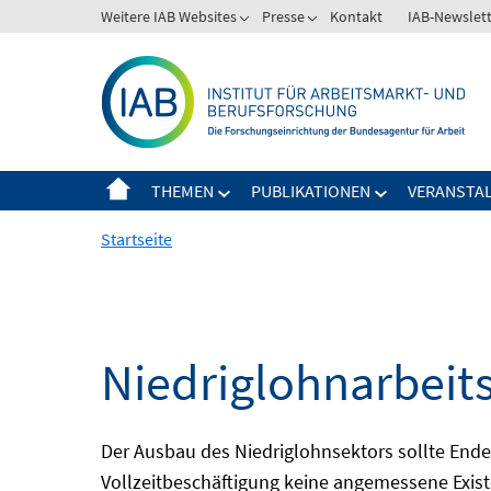
Springe
Weitere IAB Websites
Presse
Kontakt
IAB-Newslet
zum
Inhalt
THEMEN
PUBLIKATIONEN
VERANSTA
Startseite
Niedriglohnarbeit
Der Ausbau des Niedriglohnsektors sollte Ende d
Vollzeitbeschäftigung keine angemessene Existe