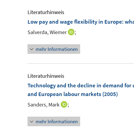
u
ö
ö
e
Literaturhinweis
f
f
m
Low pay and wage flexibility in Europe
:
wha
f
f
F
n
n
Salverda, Wiemer
;
I
e
e
e
n
n
n
n
mehr Informationen
n
s
e
t
u
e
e
Literaturhinweis
r
m
Technology and the decline in demand for 
ö
F
and European labour markets
(2005)
f
e
f
Sanders, Mark
;
I
n
n
n
s
e
mehr Informationen
n
t
n
e
e