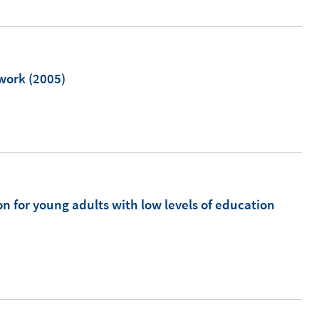
e
u
e
m
 work
(2005)
F
e
n
s
t
e
on for young adults with low levels of education
r
ö
f
f
n
e