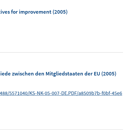
ives for improvement
(2005)
iede zwischen den Mitgliedstaaten der EU
(2005)
3488/5571040/KS-NK-05-007-DE.PDF/a8509b7b-f0bf-45e6