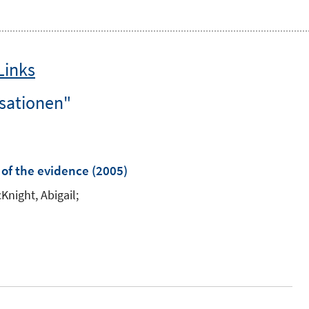
Links
isationen"
 of the evidence
(2005)
Knight, Abigail;