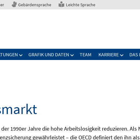
ter
Gebärdensprache
Leichte Sprache
LTUNGEN
GRAFIK UND DATEN
TEAM
KARRIERE
DAS 
smarkt
er 1990er Jahre die hohe Arbeitslosigkeit reduzieren. Als Ni
nzsicherung gewährleistet – die OECD definiert den ihn als