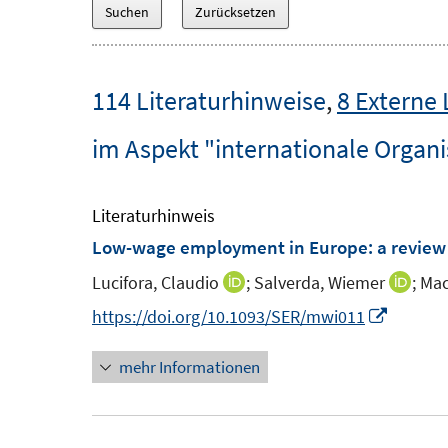
114 Literaturhinweise
,
8 Externe 
im Aspekt "internationale Organ
Literaturhinweis
Low-wage employment in Europe
:
a review
Lucifora, Claudio
;
Salverda, Wiemer
;
Mac
I
I
n
n
I
https://doi.org/10.1093/SER/mwi011
n
n
n
mehr Informationen
e
e
n
u
u
e
e
e
u