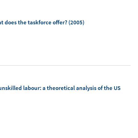
t does the taskforce offer?
(2005)
unskilled labour
:
a theoretical analysis of the US