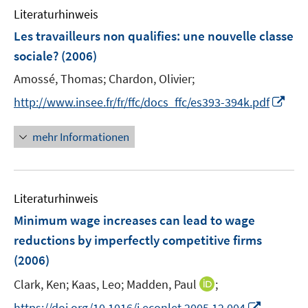
n
n
e
F
Literaturhinweis
m
s
n
e
F
Les travailleurs non qualifies: une nouvelle classe
t
s
n
e
e
sociale?
(2006)
t
s
n
r
e
t
Amossé, Thomas;
Chardon, Olivier;
s
ö
r
e
t
I
http://www.insee.fr/fr/ffc/docs_ffc/es393-394k.pdf
f
ö
r
e
n
f
f
ö
r
n
n
mehr Informationen
f
f
ö
e
e
n
f
f
u
n
e
n
f
e
n
e
n
Literaturhinweis
m
n
e
F
Minimum wage increases can lead to wage
n
e
reductions by imperfectly competitive firms
n
(2006)
s
t
I
Clark, Ken;
Kaas, Leo;
Madden, Paul
;
e
n
I
https://doi.org/10.1016/j.econlet.2005.12.004