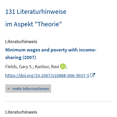
131 Literaturhinweise
im Aspekt "Theorie"
Literaturhinweis
Minimum wages and poverty with income-
sharing
(2007)
I
Fields, Gary S.;
Kanbur, Ravi
;
n
I
https://doi.org/10.1007/s10888-006-9037-5
n
n
e
n
mehr Informationen
u
e
e
u
m
e
F
Literaturhinweis
m
e