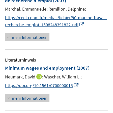
de recherche d'emploi
(2007)
s
n
t
Marchal, Emmanuelle;
Remillon, Delphine;
s
e
t
https://ceet.cnam.fr/medias/fichier/90-marche-travail-
r
e
I
recherche-emploi_1508248391822-pdf
ö
r
n
f
ö
n
mehr Informationen
f
f
e
n
f
u
e
n
e
n
e
Literaturhinweis
m
n
F
Minimum wages and employment
(2007)
e
I
Neumark, David
;
Wascher, William L.;
n
n
s
I
https://doi.org/10.1561/0700000015
n
t
n
e
e
n
mehr Informationen
u
r
e
e
ö
u
m