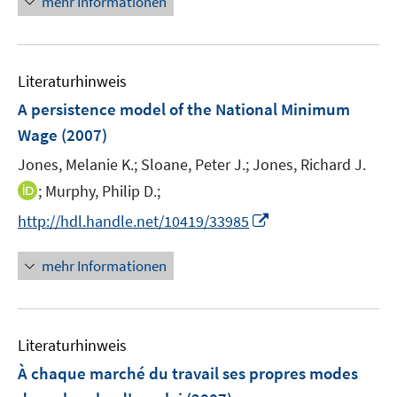
n
mehr Informationen
e
n
Literaturhinweis
A persistence model of the National Minimum
Wage
(2007)
Jones, Melanie K.;
Sloane, Peter J.;
Jones, Richard J.
I
;
Murphy, Philip D.;
n
I
http://hdl.handle.net/10419/33985
n
n
e
n
mehr Informationen
u
e
e
u
m
e
F
Literaturhinweis
m
e
F
À chaque marché du travail ses propres modes
n
e