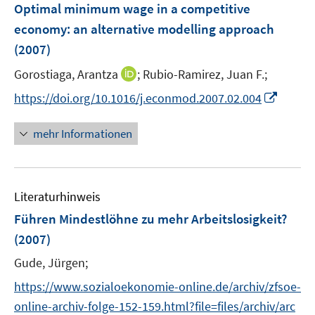
F
Optimal minimum wage in a competitive
n
e
economy
:
an alternative modelling approach
s
n
(2007)
t
s
e
t
I
Gorostiaga, Arantza
;
Rubio-Ramirez, Juan F.;
r
e
n
I
https://doi.org/10.1016/j.econmod.2007.02.004
ö
r
n
n
f
ö
e
n
f
mehr Informationen
f
u
e
n
f
e
u
e
n
m
e
n
e
F
Literaturhinweis
m
n
e
F
Führen Mindestlöhne zu mehr Arbeitslosigkeit?
n
e
(2007)
s
n
t
Gude, Jürgen;
s
e
t
https://www.sozialoekonomie-online.de/archiv/zfsoe-
r
e
online-archiv-folge-152-159.html?file=files/archiv/arc
ö