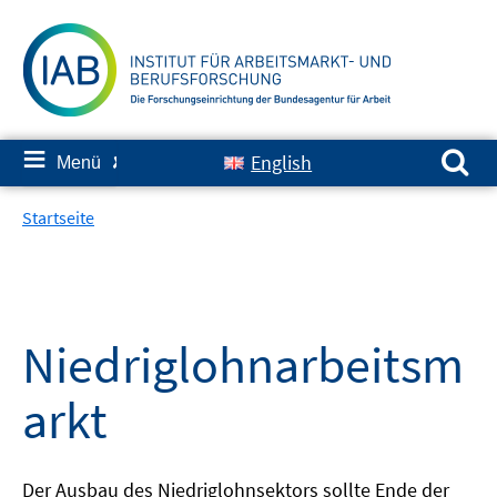
Springe
zum
Inhalt
Suchen nach:
≡
English
Menü
✘
Startseite
Niedriglohnarbeitsm
arkt
Der Ausbau des Niedriglohnsektors sollte Ende der