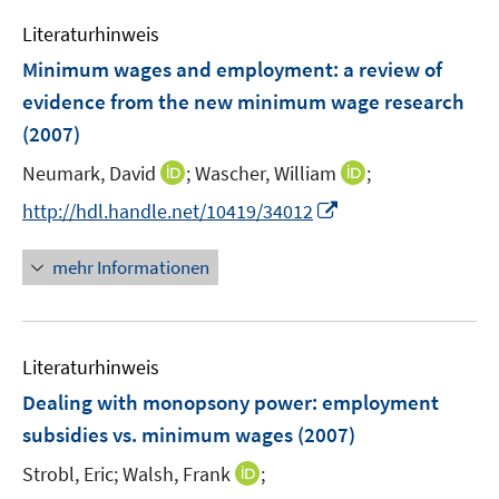
f
e
F
Literaturhinweis
f
m
e
n
F
Minimum wages and employment
:
a review of
n
e
e
evidence from the new minimum wage research
s
n
n
(2007)
t
s
e
t
I
I
Neumark, David
;
Wascher, William
;
r
e
n
n
I
http://hdl.handle.net/10419/34012
ö
r
n
n
n
f
ö
e
e
n
f
mehr Informationen
f
u
u
e
n
f
e
e
u
e
n
m
m
e
n
e
F
F
Literaturhinweis
m
n
e
e
F
Dealing with monopsony power
:
employment
n
n
e
subsidies vs. minimum wages
(2007)
s
s
n
t
t
I
Strobl, Eric;
Walsh, Frank
;
s
e
e