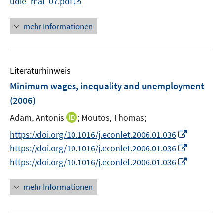
udie_mai_07.pdf
n
n
mehr Informationen
e
u
e
Literaturhinweis
m
F
Minimum wages, inequality and unemployment
e
(2006)
n
I
Adam, Antonis
;
Moutos, Thomas;
s
n
t
I
https://doi.org/10.1016/j.econlet.2006.01.036
n
e
n
I
https://doi.org/10.1016/j.econlet.2006.01.036
e
r
n
n
I
https://doi.org/10.1016/j.econlet.2006.01.036
u
ö
e
n
n
e
f
u
e
n
mehr Informationen
m
f
e
u
e
F
n
m
e
u
e
e
F
m
e