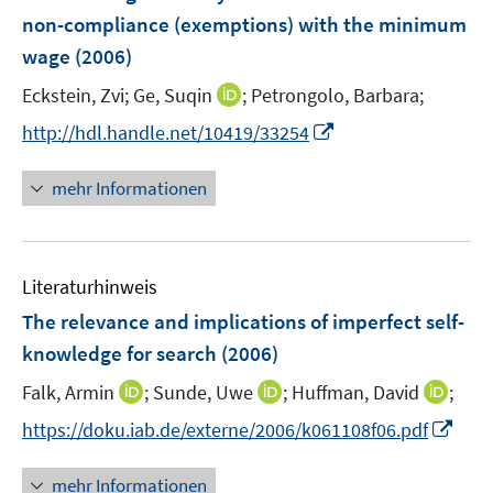
n
n
e
non-compliance (exemptions) with the minimum
s
n
wage
(2006)
t
s
e
t
I
Eckstein, Zvi;
Ge, Suqin
;
Petrongolo, Barbara;
r
e
n
I
http://hdl.handle.net/10419/33254
ö
r
n
n
f
ö
e
n
f
mehr Informationen
f
u
e
n
f
e
u
e
n
m
e
n
e
F
Literaturhinweis
m
n
e
F
The relevance and implications of imperfect self-
n
e
knowledge for search
(2006)
s
n
t
I
I
I
Falk, Armin
;
Sunde, Uwe
;
Huffman, David
;
s
e
n
n
n
t
I
https://doku.iab.de/externe/2006/k061108f06.pdf
r
n
n
n
e
n
ö
e
e
e
r
n
mehr Informationen
f