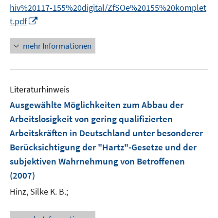
r
hiv%20117-155%20digital/ZfSOe%20155%20komplet
f
ö
I
f
t.pdf
f
n
n
f
n
e
mehr Informationen
n
e
n
e
u
n
e
Literaturhinweis
m
F
Ausgewählte Möglichkeiten zum Abbau der
e
Arbeitslosigkeit von gering qualifizierten
n
Arbeitskräften in Deutschland unter besonderer
s
Berücksichtigung der "Hartz"-Gesetze und der
t
e
subjektiven Wahrnehmung von Betroffenen
r
(2007)
ö
Hinz, Silke K. B.;
f
f