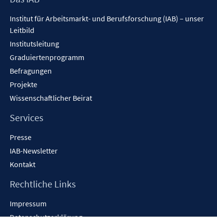
n
Inhalt
Institut für Arbeitsmarkt- und Berufsforschung (IAB) – unser
e
Leitbild
n
Institutsleitung
Graduiertenprogramm
Befragungen
Projekte
Wissenschaftlicher Beirat
Services
Presse
IAB-Newsletter
Kontakt
Rechtliche Links
Impressum