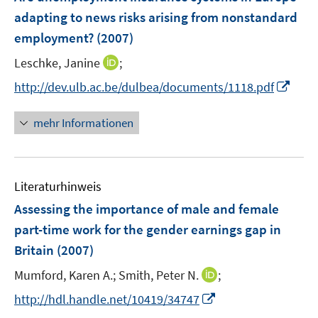
n
e
adapting to news risks arising from nonstandard
s
n
employment?
(2007)
t
s
e
t
I
Leschke, Janine
;
r
e
n
I
http://dev.ulb.ac.be/dulbea/documents/1118.pdf
ö
r
n
n
f
ö
e
n
f
mehr Informationen
f
u
e
n
f
e
u
e
n
m
e
n
e
F
Literaturhinweis
m
n
e
F
Assessing the importance of male and female
n
e
part-time work for the gender earnings gap in
s
n
Britain
(2007)
t
s
e
t
I
Mumford, Karen A.;
Smith, Peter N.
;
r
e
n
I
http://hdl.handle.net/10419/34747
ö
r
n
n
f