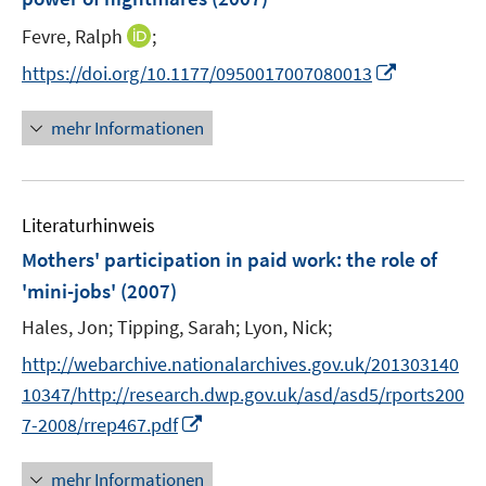
n
I
Fevre, Ralph
;
s
n
t
I
https://doi.org/10.1177/0950017007080013
n
e
n
e
r
n
mehr Informationen
u
ö
e
e
f
u
m
f
e
F
n
Literaturhinweis
m
e
e
F
Mothers' participation in paid work
:
the role of
n
n
e
'mini-jobs'
(2007)
s
n
t
Hales, Jon;
Tipping, Sarah;
Lyon, Nick;
s
e
t
http://webarchive.nationalarchives.gov.uk/201303140
r
e
10347/http://research.dwp.gov.uk/asd/asd5/rports200
ö
r
I
7-2008/rrep467.pdf
f
ö
n
f
f
n
n
mehr Informationen