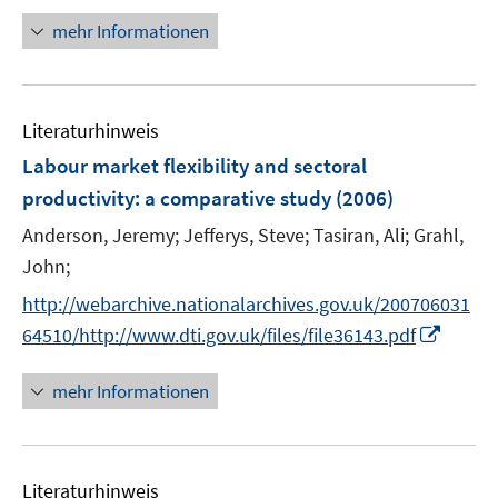
r
n
mehr Informationen
ö
e
f
u
f
e
n
m
Literaturhinweis
e
F
Labour market flexibility and sectoral
n
e
productivity
:
a comparative study
(2006)
n
s
Anderson, Jeremy;
Jefferys, Steve;
Tasiran, Ali;
Grahl,
t
John;
e
http://webarchive.nationalarchives.gov.uk/200706031
r
I
64510/http://www.dti.gov.uk/files/file36143.pdf
ö
n
f
n
mehr Informationen
f
e
n
u
e
e
n
Literaturhinweis
m