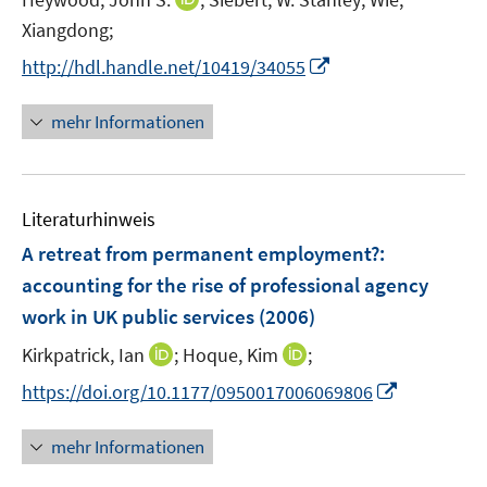
s
r
e
n
t
Xiangdong;
ö
r
n
e
f
I
http://hdl.handle.net/10419/34055
ö
e
r
f
n
f
u
ö
n
n
mehr Informationen
f
e
f
e
e
n
m
f
n
u
e
F
n
e
n
e
e
Literaturhinweis
m
n
n
F
A retreat from permanent employment?
:
s
e
accounting for the rise of professional agency
t
n
e
work in UK public services
(2006)
s
r
t
I
I
Kirkpatrick, Ian
;
Hoque, Kim
;
ö
e
n
n
I
f
https://doi.org/10.1177/0950017006069806
r
n
n
n
f
ö
e
e
n
n
mehr Informationen
f
u
u
e
e
f
e
e