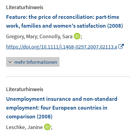
e
e
F
F
n
Literaturhinweis
m
n
e
e
e
F
Feature: the price of reconciliation: part-time
n
n
n
e
work, families and women's satisfaction
(2008)
s
s
n
t
t
I
Gregory, Mary;
Connolly, Sara
;
s
e
e
n
t
I
https://doi.org/10.1111/j.1468-0297.2007.02113.x
r
r
n
e
n
ö
ö
e
r
n
mehr Informationen
f
f
u
ö
e
f
f
e
f
u
n
n
m
f
e
e
e
F
n
Literaturhinweis
m
n
n
e
e
F
Unemployment insurance and non-standard
n
n
e
employment
:
four European countries in
s
n
comparison
(2008)
t
s
e
t
I
Leschke, Janine
;
r
e
n