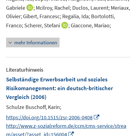
e
I
Gabriele
;
Mcilroy, Rachel;
Duclos, Laurent;
Meriaux,
r
n
Olivier;
Gibert, Francesc;
Regalia, Ida;
Bortolotti,
ö
n
I
Franco;
Scherer, Stefani
;
Giaccone, Mariao;
f
e
n
f
u
n
n
mehr Informationen
e
e
e
m
u
n
F
e
e
m
Literaturhinweis
n
F
Selbständige Erwerbsarbeit und soziales
s
e
t
Risikomanegement
:
ein deutsch-britischer
n
e
Vergleich
(2006)
s
r
t
Schulze Buschoff, Karin;
ö
e
I
f
https://doi.org/10.1515/zsr-2006-0408
r
n
f
http://www.z-sozialreform.de/ccm/cms-service/strea
ö
n
n
I
m/asset/?asset_id=156004
f