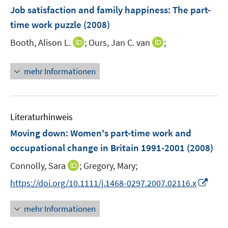
e
F
Job satisfaction and family happiness: The part-
n
e
time work puzzle
(2008)
n
I
I
Booth, Alison L.
;
Ours, Jan C. van
;
s
n
n
t
n
n
e
mehr Informationen
e
e
r
u
u
ö
e
e
f
m
m
f
Literaturhinweis
F
F
n
Moving down: Women's part-time work and
e
e
e
occupational change in Britain 1991-2001
(2008)
n
n
n
s
s
I
Connolly, Sara
;
Gregory, Mary;
t
t
n
I
https://doi.org/10.1111/j.1468-0297.2007.02116.x
e
e
n
n
r
r
e
n
mehr Informationen
ö
ö
u
e
f
f
e