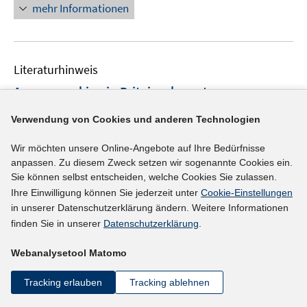
n
mehr Informationen
u
u
e
e
e
u
m
m
e
F
F
Literaturhinweis
m
e
e
F
Agency working in Britain
:
character,
n
n
e
consequences and regulation
(2005)
s
s
n
Verwendung von Cookies und anderen Technologien
t
t
I
I
Forde, Chris
;
Slater, Gary
;
s
e
e
Wir möchten unsere Online-Angebote auf Ihre Bedürfnisse
n
n
t
I
https://doi.org/10.1111/j.1467-8543.2005.00354.x
r
r
anpassen. Zu diesem Zweck setzen wir sogenannte Cookies ein.
n
n
e
n
Sie können selbst entscheiden, welche Cookies Sie zulassen.
ö
ö
e
e
r
n
mehr Informationen
Ihre Einwilligung können Sie jederzeit unter
Cookie-Einstellungen
f
f
u
u
ö
e
in unserer Datenschutzerklärung ändern. Weitere Informationen
f
f
e
e
f
u
finden Sie in unserer
Datenschutzerklärung
.
n
n
m
m
f
e
e
e
F
F
n
Literaturhinweis
m
Webanalysetool Matomo
n
n
e
e
e
F
The part-time pay penalty
(2005)
n
n
n
Tracking erlauben
Tracking ablehnen
e
s
s
I
Manning, Alan
;
Petrongolo, Barbara;
n