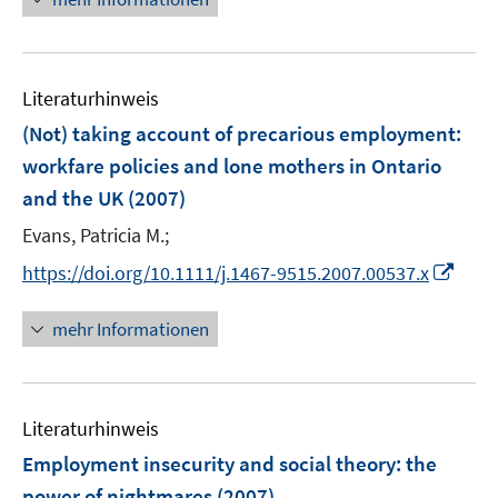
f
u
e
e
f
e
u
n
n
m
e
e
F
Literaturhinweis
m
n
e
F
(Not) taking account of precarious employment
:
n
e
workfare policies and lone mothers in Ontario
s
n
and the UK
(2007)
t
s
e
t
Evans, Patricia M.;
r
e
I
https://doi.org/10.1111/j.1467-9515.2007.00537.x
ö
r
n
f
ö
n
mehr Informationen
f
f
e
n
f
u
e
n
e
n
e
Literaturhinweis
m
n
F
Employment insecurity and social theory
:
the
e
power of nightmares
(2007)