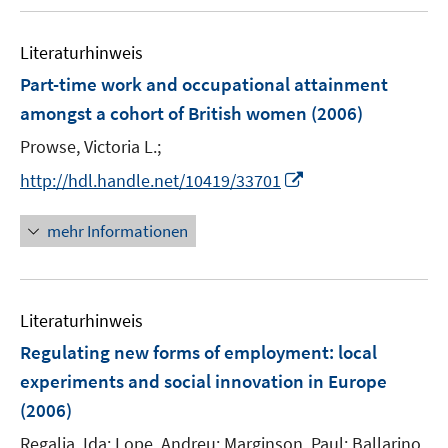
u
n
n
m
m
e
e
F
F
Literaturhinweis
m
n
e
e
F
Part-time work and occupational attainment
n
n
e
amongst a cohort of British women
(2006)
s
s
n
t
t
Prowse, Victoria L.;
s
e
e
t
I
http://hdl.handle.net/10419/33701
r
r
e
n
ö
ö
r
n
mehr Informationen
f
f
ö
e
f
f
f
u
n
n
f
e
e
e
n
Literaturhinweis
m
n
n
e
F
Regulating new forms of employment
:
local
n
e
experiments and social innovation in Europe
n
(2006)
s
t
Regalia, Ida;
Lope, Andreu;
Marginson, Paul;
Ballarino,