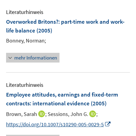
F
e
e
Literaturhinweis
m
n
F
Overworked Britons?
:
part-time work and work-
s
e
life balance
(2005)
t
n
e
Bonney, Norman;
s
r
t
ö
e
mehr Informationen
f
r
f
ö
n
f
e
Literaturhinweis
f
n
n
Employee attitudes, earnings and fixed-term
e
contracts
:
international evidence
(2005)
n
I
I
Brown, Sarah
;
Sessions, John G.
;
n
n
I
https://doi.org/10.1007/s10290-005-0029-5
n
n
n
e
e