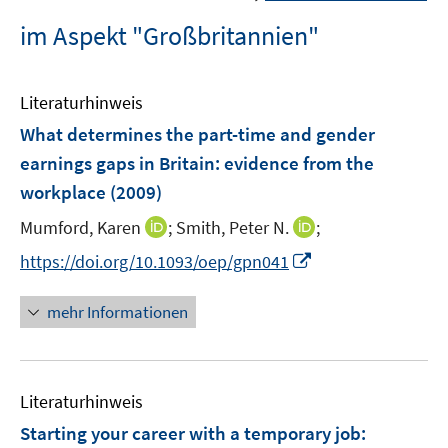
im Aspekt "Großbritannien"
Literaturhinweis
What determines the part-time and gender
earnings gaps in Britain
:
evidence from the
workplace
(2009)
I
I
Mumford, Karen
;
Smith, Peter N.
;
n
n
I
https://doi.org/10.1093/oep/gpn041
n
n
n
e
e
n
mehr Informationen
u
u
e
e
e
u
m
m
e
F
F
Literaturhinweis
m
e
e
F
Starting your career with a temporary job
:
n
n