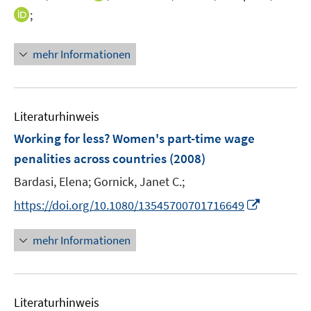
e
n
t
I
;
r
n
e
n
ö
e
r
n
mehr Informationen
f
u
ö
e
f
e
f
u
n
m
f
e
e
F
n
m
Literaturhinweis
n
e
e
F
Working for less? Women's part-time wage
n
n
e
penalities across countries
(2008)
s
n
t
s
Bardasi, Elena;
Gornick, Janet C.;
e
t
I
https://doi.org/10.1080/13545700701716649
r
e
n
ö
r
n
mehr Informationen
f
ö
e
f
f
u
n
f
e
e
n
Literaturhinweis
m
n