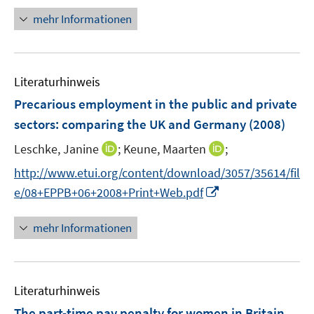
ö
r
n
mehr Informationen
f
ö
e
f
f
u
n
f
e
e
n
m
Literaturhinweis
n
e
F
Precarious employment in the public and private
n
e
sectors
:
comparing the UK and Germany
(2008)
n
s
I
I
Leschke, Janine
;
Keune, Maarten
;
t
n
n
http://www.etui.org/content/download/3057/35614/fil
e
n
n
I
e/08+EPPB+06+2008+Print+Web.pdf
r
e
e
n
ö
u
u
n
mehr Informationen
f
e
e
e
f
m
m
u
n
F
F
e
e
e
e
Literaturhinweis
m
n
n
n
F
The part-time pay penalty for women in Britain