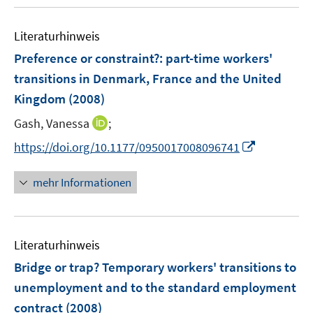
u
f
f
m
e
n
n
F
Literaturhinweis
m
e
e
e
F
Preference or constraint?
:
part-time workers'
n
n
n
e
transitions in Denmark, France and the United
s
n
Kingdom
(2008)
t
s
e
t
I
Gash, Vanessa
;
r
e
n
I
https://doi.org/10.1177/0950017008096741
ö
r
n
n
f
ö
e
n
f
mehr Informationen
f
u
e
n
f
e
u
e
n
m
e
n
e
F
Literaturhinweis
m
n
e
F
Bridge or trap? Temporary workers' transitions to
n
e
unemployment and to the standard employment
s
n
contract
(2008)
t
s