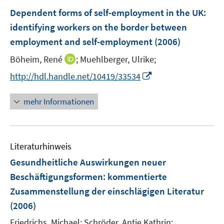
F
Dependent forms of self-employment in the UK
:
e
identifying workers on the border between
n
employment and self-employment
(2006)
s
t
I
Böheim, René
;
Muehlberger, Ulrike;
e
n
I
http://hdl.handle.net/10419/33534
r
n
n
ö
e
n
mehr Informationen
f
u
e
f
e
u
n
m
e
e
F
Literaturhinweis
m
n
e
F
Gesundheitliche Auswirkungen neuer
n
e
Beschäftigungsformen
:
kommentierte
s
n
Zusammenstellung der einschlägigen Literatur
t
s
e
(2006)
t
r
e
Friedrichs, Michael;
Schröder, Antje Kathrin;