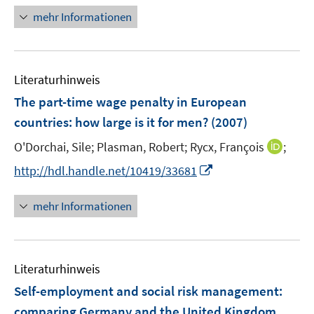
ö
e
n
f
mehr Informationen
f
u
e
n
f
e
u
e
n
m
e
n
e
F
Literaturhinweis
m
n
e
F
The part-time wage penalty in European
n
e
countries
:
how large is it for men?
(2007)
s
n
t
I
O'Dorchai, Sile;
Plasman, Robert;
Rycx, François
;
s
e
n
t
I
http://hdl.handle.net/10419/33681
r
n
e
n
ö
e
r
n
mehr Informationen
f
u
ö
e
f
e
f
u
n
m
f
e
e
F
n
Literaturhinweis
m
n
e
e
F
Self-employment and social risk management
:
n
n
e
comparing Germany and the United Kingdom