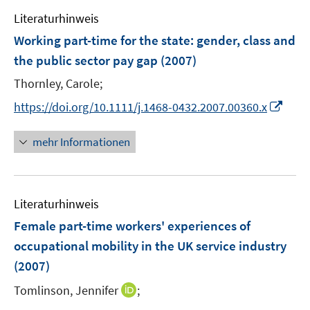
f
m
f
Literaturhinweis
F
n
Working part-time for the state
:
gender, class and
e
e
the public sector pay gap
(2007)
n
n
s
Thornley, Carole;
t
I
https://doi.org/10.1111/j.1468-0432.2007.00360.x
e
n
r
n
mehr Informationen
ö
e
f
u
f
e
n
Literaturhinweis
m
e
F
Female part-time workers' experiences of
n
e
occupational mobility in the UK service industry
n
(2007)
s
t
I
Tomlinson, Jennifer
;
e
n