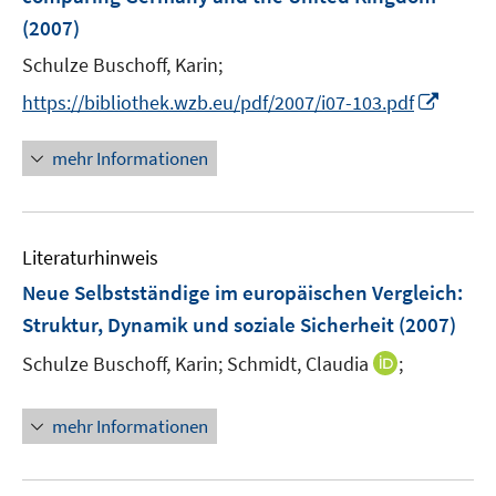
s
n
(2007)
t
s
e
t
Schulze Buschoff, Karin;
r
e
I
https://bibliothek.wzb.eu/pdf/2007/i07-103.pdf
ö
r
n
f
ö
n
mehr Informationen
f
f
e
n
f
u
e
n
e
n
e
Literaturhinweis
m
n
F
Neue Selbstständige im europäischen Vergleich
:
e
Struktur, Dynamik und soziale Sicherheit
(2007)
n
I
Schulze Buschoff, Karin;
Schmidt, Claudia
;
s
n
t
n
e
mehr Informationen
e
r
u
ö
e