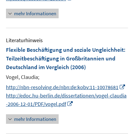
e
e
n
f
u
n
n
n
mehr Informationen
e
e
e
m
u
n
F
e
e
Literaturhinweis
m
n
F
Flexible Beschäftigung und soziale Ungleichheit
:
s
e
Teilzeitbeschäftigung in Großbritannien und
t
n
Deutschland im Vergleich
(2006)
e
s
r
t
Vogel, Claudia;
ö
e
I
http://nbn-resolving.de/nbn:de:kobv:11-10078681
f
r
n
http://edoc.hu-berlin.de/dissertationen/vogel-claudia
f
ö
n
n
I
-2006-12-01/PDF/vogel.pdf
f
e
e
n
f
u
n
n
mehr Informationen
n
e
e
e
m
u
n