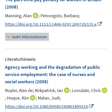
s
s
e
(2008)
t
t
n
e
e
I
Manning, Alan
;
Petrongolo, Barbara;
s
r
r
n
t
I
https://doi.org/10.1111/j.1468-0297.2007.02115.x
ö
ö
n
e
n
f
f
e
r
n
mehr Informationen
f
f
u
ö
e
n
n
e
f
u
e
e
m
f
e
n
n
F
n
Literaturhinweis
m
e
e
F
Agency working and the degradation of public
n
n
e
service employment
:
the case of nurses and
s
n
social workers
(2008)
t
s
e
t
I
Ruyter, Alex de;
Kirkpatrick, Ian
;
Lonsdale, Chris
r
e
n
I
I
;
Hoque, Kim
;
Malan, Judi;
ö
r
n
n
n
f
I
https://doi.org/10.1080/09585190801895510
ö
e
n
n
f
n