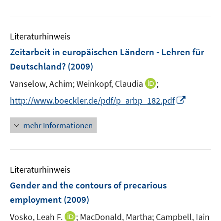
e
n
e
e
f
u
e
m
m
f
e
n
F
F
n
Literaturhinweis
m
e
e
e
F
Zeitarbeit in europäischen Ländern - Lehren für
n
n
n
e
Deutschland?
(2009)
s
s
n
t
t
I
Vanselow, Achim;
Weinkopf, Claudia
;
s
e
e
n
t
I
http://www.boeckler.de/pdf/p_arbp_182.pdf
r
r
n
e
n
ö
ö
e
r
n
mehr Informationen
f
f
u
ö
e
f
f
e
f
u
n
n
m
f
e
e
e
F
n
Literaturhinweis
m
n
n
e
e
F
Gender and the contours of precarious
n
n
e
employment
(2009)
s
n
t
I
Vosko, Leah F.
;
MacDonald, Martha;
Campbell, Iain
s