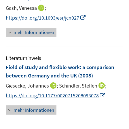
e
t
I
Gash, Vanessa
;
r
e
n
I
https://doi.org/10.1093/esr/jcn027
ö
r
n
n
f
ö
e
n
f
mehr Informationen
f
u
e
n
f
e
u
e
n
m
e
n
e
F
Literaturhinweis
m
n
e
F
Field of study and flexible work
:
a comparison
n
e
between Germany and the UK
(2008)
s
n
t
I
I
Giesecke, Johannes
;
Schindler, Steffen
;
s
e
n
n
t
I
https://doi.org/10.1177/0020715208093078
r
n
n
e
n
ö
e
e
r
n
mehr Informationen
f
u
u
ö
e
f
e
e
f
u
n
m
m
f