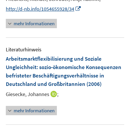
ö
r
I
f
http://d-nb.info/1054655928/34
ö
n
f
f
n
n
mehr Informationen
f
e
e
n
u
n
e
e
n
Literaturhinweis
m
F
Arbeitsmarktflexibilisierung und Soziale
e
Ungleichheit
:
sozio-ökonomische Konsequenzen
n
befristeter Beschäftigungsverhältnisse in
s
Deutschland und Großbritannien
(2006)
t
e
I
Giesecke, Johannes
;
r
n
ö
n
mehr Informationen
f
e
f
u
n
e