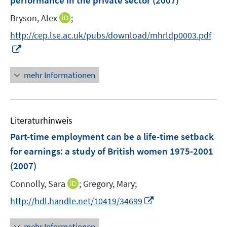
performance in the private sector
(2007)
s
s
n
t
t
I
Bryson, Alex
;
s
e
e
n
t
http://cep.lse.ac.uk/pubs/download/mhrldp0003.pdf
r
r
n
e
I
ö
ö
e
r
n
f
f
u
ö
n
mehr Informationen
f
f
e
f
e
n
n
m
f
u
e
e
F
n
e
n
n
e
e
Literaturhinweis
m
n
n
F
Part-time employment can be a life-time setback
s
e
for earnings
:
a study of British women 1975-2001
t
n
e
(2007)
s
r
t
I
Connolly, Sara
;
Gregory, Mary;
ö
e
n
I
f
http://hdl.handle.net/10419/34699
r
n
n
f
ö
e
n
n
mehr Informationen