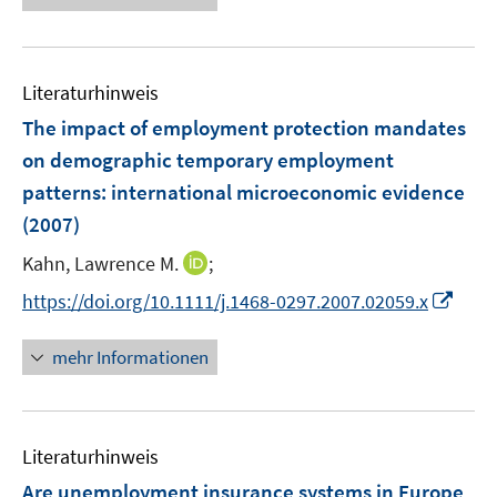
f
e
e
n
u
n
e
e
n
Literaturhinweis
m
F
The impact of employment protection mandates
e
on demographic temporary employment
n
patterns
:
international microeconomic evidence
s
(2007)
t
e
I
Kahn, Lawrence M.
;
r
n
I
https://doi.org/10.1111/j.1468-0297.2007.02059.x
ö
n
n
f
e
n
mehr Informationen
f
u
e
n
e
u
e
m
e
n
F
Literaturhinweis
m
e
F
Are unemployment insurance systems in Europe