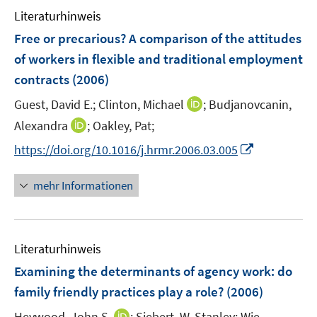
e
m
Literaturhinweis
n
F
Free or precarious? A comparison of the attitudes
e
of workers in flexible and traditional employment
n
contracts
(2006)
s
t
I
Guest, David E.;
Clinton, Michael
;
Budjanovcanin,
e
n
I
Alexandra
;
Oakley, Pat;
r
n
n
I
https://doi.org/10.1016/j.hrmr.2006.03.005
ö
e
n
n
f
u
e
n
f
mehr Informationen
e
u
e
n
m
e
u
e
F
m
e
n
e
F
Literaturhinweis
m
n
e
F
Examining the determinants of agency work
:
do
s
n
e
t
family friendly practices play a role?
(2006)
s
n
e
t
I
Heywood, John S.
;
Siebert, W. Stanley;
Wie,