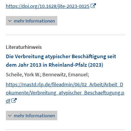
n
I
https://doi.org/10.1628/jite-2023-0025
n
n
e
n
mehr Informationen
u
e
e
u
m
e
F
Literaturhinweis
m
e
F
Die Verbreitung atypischer Beschäftigung seit
n
e
dem Jahr 2013 in Rheinland-Pfalz
(2023)
s
n
t
Scheile, York W.;
Bennewitz, Emanuel;
s
e
t
https://mastd.rlp.de/fileadmin/06/02_Arbeit/Arbeit_D
r
e
okumente/Verbreitung_atypischer_Beschaeftugung.p
ö
r
I
df
f
ö
n
f
f
n
n
mehr Informationen
f
e
e
n
u
n