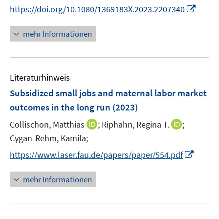
r
e
n
f
f
I
https://doi.org/10.1080/1369183X.2023.2207340
ö
r
n
n
n
n
f
ö
e
e
e
n
mehr Informationen
f
f
u
n
n
e
n
f
e
u
e
n
m
e
n
e
F
Literaturhinweis
m
n
e
F
Subsidized small jobs and maternal labor market
n
e
outcomes in the long run
(2023)
s
n
t
I
I
Collischon, Matthias
;
Riphahn, Regina T.
;
s
e
n
n
t
Cygan-Rehm, Kamila;
r
n
n
e
I
https://www.laser.fau.de/papers/paper/554.pdf
ö
e
e
r
n
f
u
u
ö
n
mehr Informationen
f
e
e
f
e
n
m
m
f
u
e
F
F
n
e
n
e
e
e