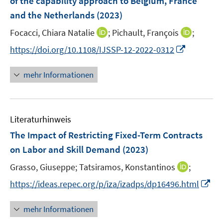
of the capability approach to Belgium, France
t
r
e
and the Netherlands
(2023)
ö
r
I
I
Focacci, Chiara Natalie
;
Pichault, François
;
f
ö
n
n
f
I
https://doi.org/10.1108/IJSSP-12-2022-0312
f
n
n
n
n
f
e
e
e
n
n
mehr Informationen
u
u
n
e
e
e
e
u
n
m
m
e
F
F
Literaturhinweis
m
e
e
F
The Impact of Restricting Fixed-Term Contracts
n
n
e
on Labor and Skill Demand
(2023)
s
s
n
t
t
I
Grasso, Giuseppe;
Tatsiramos, Konstantinos
;
s
e
e
n
t
I
https://ideas.repec.org/p/iza/izadps/dp16496.html
r
r
n
e
n
ö
ö
e
r
n
mehr Informationen
f
f
u
ö
e