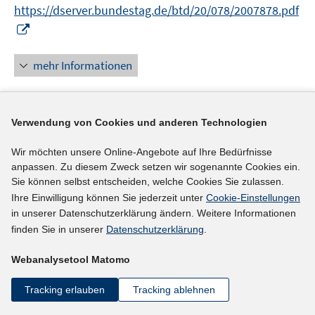
r
https://dserver.bundestag.de/btd/20/078/2007878.pdf
ö
I
f
n
f
n
mehr Informationen
n
e
e
u
n
e
Verwendung von Cookies und anderen Technologien
Literaturhinweis
m
F
Saisonale Beschäftigung in der Landwirtschaft
Wir möchten unsere Online-Angebote auf Ihre Bedürfnisse
e
anpassen. Zu diesem Zweck setzen wir sogenannte Cookies ein.
(2023)
n
Sie können selbst entscheiden, welche Cookies Sie zulassen.
s
Ihre Einwilligung können Sie jederzeit unter
Cookie-Einstellungen
mehr Informationen
t
in unserer Datenschutzerklärung ändern. Weitere Informationen
e
finden Sie in unserer
Datenschutzerklärung
.
r
Webanalysetool Matomo
ö
Literaturhinweis
f
Tracking erlauben
Tracking ablehnen
Prekäre Beschäftigung und unsichere
f
n