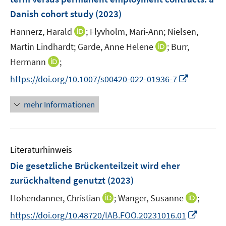
n
Danish cohort study
(2023)
s
t
I
Hannerz, Harald
;
Flyvholm, Mari-Ann;
Nielsen,
e
n
I
Martin Lindhardt;
Garde, Anne Helene
;
Burr,
r
n
n
I
Hermann
;
ö
e
n
n
I
f
https://doi.org/10.1007/s00420-022-01936-7
u
e
n
n
f
e
u
e
n
n
m
mehr Informationen
e
u
e
e
F
m
e
u
n
e
F
m
e
n
e
F
Literaturhinweis
m
s
n
e
F
t
Die gesetzliche Brückenteilzeit wird eher
s
n
e
e
t
zurückhaltend genutzt
(2023)
s
n
r
e
t
I
I
Hohendanner, Christian
;
Wanger, Susanne
;
s
ö
r
e
n
n
t
f
I
https://doi.org/10.48720/IAB.FOO.20231016.01
ö
r
n
n
e
f
n