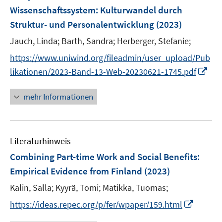
e
e
Wissenschaftssystem: Kulturwandel durch
n
r
Struktur- und Personalentwicklung
(2023)
s
ö
t
Jauch, Linda;
Barth, Sandra;
Herberger, Stefanie;
f
e
f
https://www.uniwind.org/fileadmin/user_upload/Pub
r
n
I
likationen/2023-Band-13-Web-20230621-1745.pdf
ö
e
n
f
n
n
mehr Informationen
f
e
n
u
e
e
n
Literaturhinweis
m
F
Combining Part-time Work and Social Benefits:
e
Empirical Evidence from Finland
(2023)
n
Kalin, Salla;
Kyyrä, Tomi;
Matikka, Tuomas;
s
t
I
https://ideas.repec.org/p/fer/wpaper/159.html
e
n