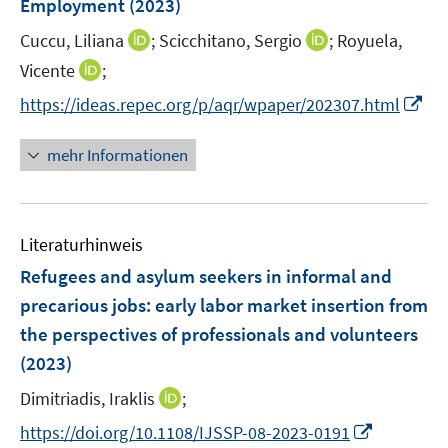
Employment
(2023)
t
f
e
I
f
I
Cuccu, Liliana
;
Scicchitano, Sergio
;
Royuela,
r
n
n
n
I
Vicente
;
ö
n
e
n
n
I
f
https://ideas.repec.org/p/aqr/wpaper/202307.html
e
n
e
n
n
f
u
u
e
n
n
mehr Informationen
e
e
u
e
e
m
m
e
u
n
F
F
m
e
e
e
F
Literaturhinweis
m
n
n
e
F
Refugees and asylum seekers in informal and
s
s
n
e
t
t
precarious jobs: early labor market insertion from
s
n
e
e
the perspectives of professionals and volunteers
t
s
r
r
e
(2023)
t
ö
ö
r
e
I
Dimitriadis, Iraklis
;
f
f
ö
r
n
f
f
f
I
https://doi.org/10.1108/IJSSP-08-2023-0191
ö
n
n
n