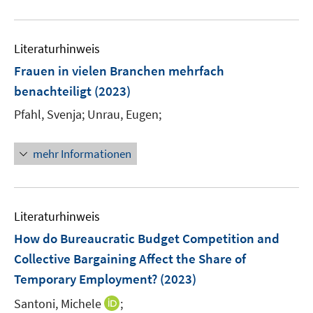
n
m
m
e
n
n
u
e
F
F
m
e
n
e
e
F
Literaturhinweis
m
n
n
e
F
Frauen in vielen Branchen mehrfach
s
s
n
e
t
t
benachteiligt
(2023)
s
n
e
e
t
Pfahl, Svenja;
Unrau, Eugen;
s
r
r
e
t
ö
ö
r
e
mehr Informationen
f
f
ö
r
f
f
f
ö
n
n
f
f
e
e
n
Literaturhinweis
f
n
n
e
n
How do Bureaucratic Budget Competition and
n
e
Collective Bargaining Affect the Share of
n
Temporary Employment?
(2023)
I
Santoni, Michele
;