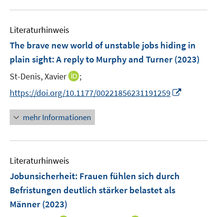
n
u
n
e
e
n
Literaturhinweis
m
F
The brave new world of unstable jobs hiding in
e
plain sight: A reply to Murphy and Turner
(2023)
n
I
St-Denis, Xavier
;
s
n
t
I
https://doi.org/10.1177/00221856231191259
n
e
n
e
r
n
mehr Informationen
u
ö
e
e
f
u
m
f
e
F
n
Literaturhinweis
m
e
e
F
Jobunsicherheit: Frauen fühlen sich durch
n
n
e
Befristungen deutlich stärker belastet als
s
n
Männer
(2023)
t
s
e