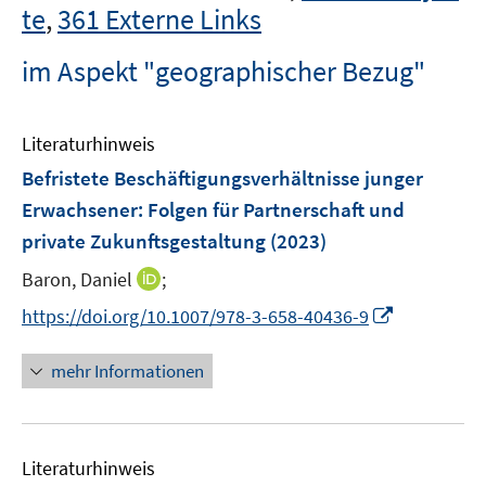
te
,
361 Externe Links
im Aspekt "geographischer Bezug"
Literaturhinweis
Befristete Beschäftigungsverhältnisse junger
Erwachsener
:
Folgen für Partnerschaft und
private Zukunftsgestaltung
(2023)
I
Baron, Daniel
;
n
I
https://doi.org/10.1007/978-3-658-40436-9
n
n
e
n
mehr Informationen
u
e
e
u
m
e
F
Literaturhinweis
m