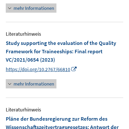
ö
e
n
n
n
e
mehr Informationen
f
u
e
n
f
e
u
n
m
e
e
F
Literaturhinweis
m
n
e
F
Study supporting the evaluation of the Quality
n
e
Framework for Traineeships
:
Final report
s
n
VC/2021/0654
t
(2023)
s
e
I
t
https://doi.org/10.2767/66810
r
n
e
ö
n
r
mehr Informationen
f
e
ö
f
u
f
n
e
f
e
Literaturhinweis
m
n
n
F
e
Pläne der Bundesregierung zur Reform des
e
n
Wissenschaftszeitvertragsgesetzes
:
Antwort der