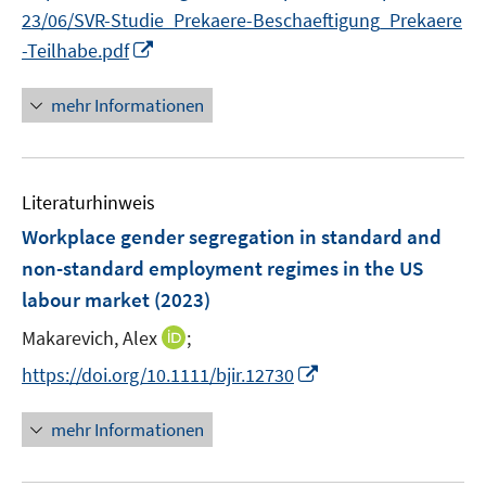
r
23/06/SVR-Studie_Prekaere-Beschaeftigung_Prekaere
f
ö
f
I
-Teilhabe.pdf
f
n
n
f
e
n
mehr Informationen
n
n
e
e
u
n
e
Literaturhinweis
m
F
Workplace gender segregation in standard and
e
non-standard employment regimes in the US
n
labour market
(2023)
s
t
I
Makarevich, Alex
;
e
n
I
https://doi.org/10.1111/bjir.12730
r
n
n
ö
e
n
mehr Informationen
f
u
e
f
e
u