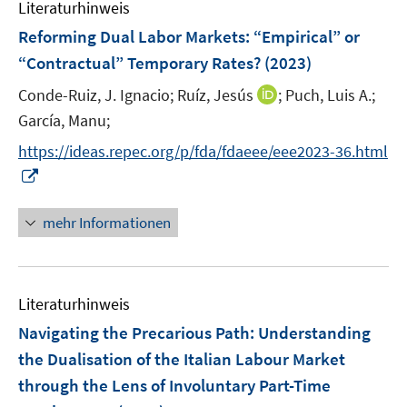
Literaturhinweis
m
n
n
n
F
Reforming Dual Labor Markets: “Empirical” or
s
s
e
“Contractual” Temporary Rates?
(2023)
t
t
n
e
e
I
Conde-Ruiz, J. Ignacio;
Ruíz, Jesús
;
Puch, Luis A.;
s
r
r
n
t
García, Manu;
ö
ö
n
e
f
f
https://ideas.repec.org/p/fda/fdaeee/eee2023-36.html
e
r
f
f
I
u
ö
n
n
n
e
f
e
e
n
mehr Informationen
m
f
n
n
e
F
n
u
e
e
e
n
n
Literaturhinweis
m
s
F
Navigating the Precarious Path: Understanding
t
e
e
the Dualisation of the Italian Labour Market
n
r
through the Lens of Involuntary Part-Time
s
ö