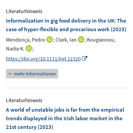
n
m
e
e
F
Literaturhinweis
m
n
e
F
Informalization in gig food delivery in the UK: The
n
e
case of hyper-flexible and precarious work
(2023)
s
n
t
I
I
Mendonça, Pedro
;
Clark, Ian
;
Kougiannou,
s
e
n
n
t
I
Nadia K.
;
r
n
n
e
n
I
https://doi.org/10.1111/irel.12320
ö
e
e
r
n
n
f
u
u
ö
e
n
f
mehr Informationen
e
e
f
u
e
n
m
m
f
e
u
e
F
F
n
m
e
n
e
e
e
F
Literaturhinweis
m
n
n
n
e
F
A world of unstable jobs is far from the empirical
s
s
n
e
t
t
trends displayed in the Irish labor market in the
s
n
e
e
21st century
t
(2023)
s
r
r