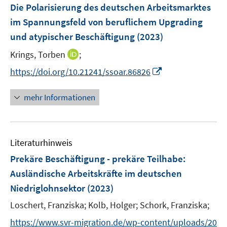
F
Die Polarisierung des deutschen Arbeitsmarktes
e
im Spannungsfeld von beruflichem Upgrading
n
und atypischer Beschäftigung
(2023)
s
t
I
Krings, Torben
;
e
n
I
https://doi.org/10.21241/ssoar.86826
r
n
n
ö
e
n
mehr Informationen
f
u
e
f
e
u
n
m
e
e
F
Literaturhinweis
m
n
e
F
Prekäre Beschäftigung - prekäre Teilhabe
:
n
e
Ausländische Arbeitskräfte im deutschen
s
n
Niedriglohnsektor
t
(2023)
s
e
t
Loschert, Franziska;
Kolb, Holger;
Schork, Franziska;
r
e
https://www.svr-migration.de/wp-content/uploads/20
ö