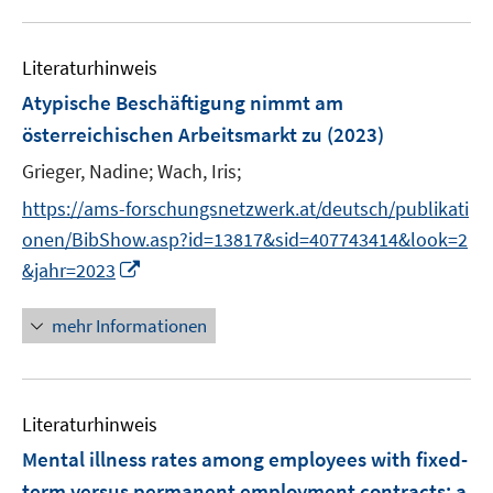
f
f
e
f
u
n
n
m
f
e
e
e
F
n
Literaturhinweis
m
n
n
e
e
F
Atypische Beschäftigung nimmt am
n
n
e
österreichischen Arbeitsmarkt zu
(2023)
s
n
t
Grieger, Nadine;
Wach, Iris;
s
e
t
https://ams-forschungsnetzwerk.at/deutsch/publikati
r
e
onen/BibShow.asp?id=13817&sid=407743414&look=2
ö
r
I
&jahr=2023
f
ö
n
f
f
n
n
mehr Informationen
f
e
e
n
u
n
e
e
n
Literaturhinweis
m
F
Mental illness rates among employees with fixed-
e
term versus permanent employment contracts: a