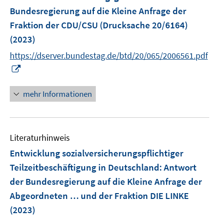
n
Bundesregierung auf die Kleine Anfrage der
s
Fraktion der CDU/CSU (Drucksache 20/6164)
t
e
(2023)
r
https://dserver.bundestag.de/btd/20/065/2006561.pdf
ö
I
f
n
f
n
mehr Informationen
n
e
e
u
n
e
Literaturhinweis
m
F
Entwicklung sozialversicherungspflichtiger
e
Teilzeitbeschäftigung in Deutschland
:
Antwort
n
der Bundesregierung auf die Kleine Anfrage der
s
Abgeordneten … und der Fraktion DIE LINKE
t
e
(2023)