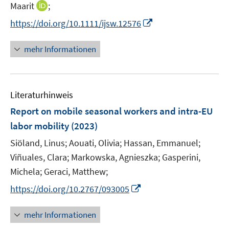
e
n
n
I
Maarit
;
r
n
n
n
I
https://doi.org/10.1111/ijsw.12576
ö
e
e
n
n
f
u
u
e
n
mehr Informationen
f
e
e
u
e
n
m
m
e
u
e
F
F
m
e
n
e
e
F
Literaturhinweis
m
n
n
e
F
Report on mobile seasonal workers and intra-EU
s
s
n
e
t
t
labor mobility
(2023)
s
n
e
e
t
Siöland, Linus;
Aouati, Olivia;
Hassan, Emmanuel;
s
r
r
e
t
Viñuales, Clara;
Markowska, Agnieszka;
Gasperini,
ö
ö
r
e
Michela;
Geraci, Matthew;
f
f
ö
r
f
f
I
https://doi.org/10.2767/093005
f
ö
n
n
n
f
f
e
e
n
n
mehr Informationen
f
n
n
e
e