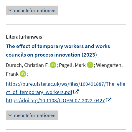
f
n
f
e
e
e
n
n
mehr Informationen
f
u
n
n
e
e
n
e
n
u
e
m
e
n
F
Literaturhinweis
m
e
F
The effect of temporary workers and works
n
e
councils on process innovation
(2023)
s
n
t
I
I
Durach, Christian F.
;
Pagell, Mark
;
Wiengarten,
s
e
n
n
t
I
Frank
;
r
n
n
e
n
https://pure.ulster.ac.uk/ws/files/109491887/The_effe
ö
e
e
r
n
f
I
ct_of_temporary_workers.pdf
u
u
ö
e
f
n
I
e
e
https://doi.org/10.1108/IJOPM-07-2022-0427
f
u
n
n
n
m
m
f
e
e
e
n
F
F
n
mehr Informationen
m
n
u
e
e
e
e
F
e
u
n
n
n
e