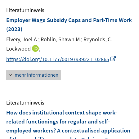
m
e
s
s
n
F
Literaturhinweis
m
t
t
s
e
F
e
e
Employer Wage Subsidy Caps and Part-Time Work
t
n
e
r
r
e
(2023)
s
n
ö
ö
r
t
Elvery, Joel A.;
Rohlin, Shawn M.;
Reynolds, C.
s
f
f
ö
e
t
I
f
f
Lockwood
;
f
r
e
n
n
n
f
I
https://doi.org/10.1177/00197939221102865
ö
r
n
e
e
n
n
f
ö
e
n
n
e
n
mehr Informationen
f
f
u
n
e
n
f
e
u
e
n
m
e
n
e
F
Literaturhinweis
m
n
e
F
How does institutional context shape work-
n
e
related functionings for regular and self-
s
n
employed workers? A contextualised application
t
s
e