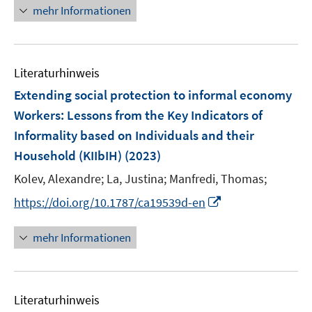
r
n
mehr Informationen
ö
e
f
u
f
e
n
Literaturhinweis
m
e
F
Extending social protection to informal economy
n
e
Workers: Lessons from the Key Indicators of
n
Informality based on Individuals and their
s
Household (KIIbIH)
(2023)
t
e
Kolev, Alexandre;
La, Justina;
Manfredi, Thomas;
r
I
https://doi.org/10.1787/ca19539d-en
ö
n
f
n
mehr Informationen
f
e
n
u
e
e
n
Literaturhinweis
m