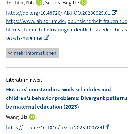
t
I
I
Teichler, Nils
;
Schels, Brigitte
;
r
e
n
n
I
https://doi.org/10.48720/IAB.FOO.20230925.01
ö
r
n
n
n
f
https://www.iab-forum.de/jobunsicherheit-frauen-fue
ö
e
e
n
f
hlen-sich-durch-befristungen-deutlich-staerker-belas
f
u
u
e
n
I
f
tet-als-maenner
e
e
u
e
n
n
m
m
e
n
n
e
F
F
mehr Informationen
m
e
n
e
e
F
u
n
n
e
e
s
s
n
Literaturhinweis
m
t
t
s
F
e
e
Mothers' nonstandard work schedules and
t
e
r
r
children's behavior problems: Divergent patterns
e
n
ö
ö
r
by maternal education
(2023)
s
f
f
ö
t
I
Wang, Jia
;
f
f
f
e
n
n
n
I
f
https://doi.org/10.1016/j.rssm.2023.100784
r
n
e
e
n
n