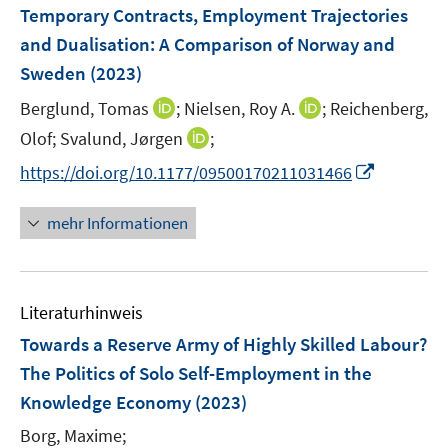
e
F
Temporary Contracts, Employment Trajectories
n
e
and Dualisation: A Comparison of Norway and
s
n
Sweden
(2023)
t
s
e
t
I
I
Berglund, Tomas
;
Nielsen, Roy A.
;
Reichenberg,
r
e
n
n
I
Olof;
Svalund, Jørgen
;
ö
r
n
n
n
f
I
https://doi.org/10.1177/09500170211031466
ö
e
e
n
f
n
f
u
u
e
n
n
mehr Informationen
f
e
e
u
e
e
n
m
m
e
n
u
e
F
F
m
e
n
e
e
F
Literaturhinweis
m
n
n
e
F
Towards a Reserve Army of Highly Skilled Labour?
s
s
n
e
t
t
The Politics of Solo Self-Employment in the
s
n
e
e
Knowledge Economy
(2023)
t
s
r
r
e
t
Borg, Maxime;
ö
ö