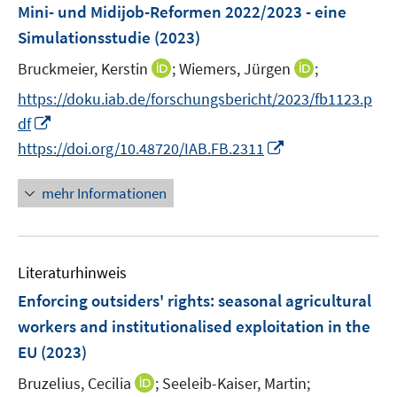
e
e
Mini- und Midijob-Reformen 2022/2023 - eine
n
n
Simulationsstudie
(2023)
s
t
I
I
Bruckmeier, Kerstin
;
Wiemers, Jürgen
;
e
n
n
https://doku.iab.de/forschungsbericht/2023/fb1123.p
r
n
n
I
df
ö
e
e
n
I
https://doi.org/10.48720/IAB.FB.2311
f
u
u
n
n
f
e
e
e
n
n
mehr Informationen
m
m
u
e
e
F
F
e
u
n
e
e
m
e
n
n
F
Literaturhinweis
m
s
s
e
F
Enforcing outsiders' rights: seasonal agricultural
t
t
n
e
e
e
workers and institutionalised exploitation in the
s
n
r
r
EU
(2023)
t
s
ö
ö
e
t
I
Bruzelius, Cecilia
;
Seeleib-Kaiser, Martin;
f
f