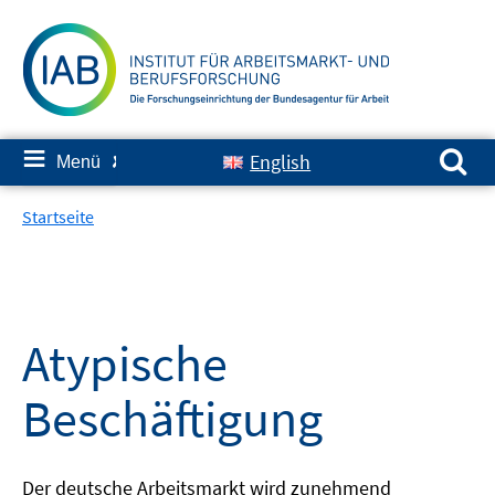
Springe
zum
Inhalt
Suchen nach:
≡
English
Menü
✘
Startseite
Atypische
Beschäftigung
Der deutsche Arbeitsmarkt wird zunehmend