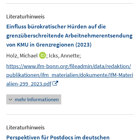
u
e
e
F
e
n
n
e
Literaturhinweis
m
s
n
F
Einfluss bürokratischer Hürden auf die
t
s
e
e
grenzüberschreitende Arbeitnehmerentsendung
t
n
r
von KMU in Grenzregionen
(2023)
e
s
ö
r
t
I
Holz, Michael
;
Icks, Annette;
f
ö
e
n
f
https://www.ifm-bonn.org/fileadmin/data/redaktion/
f
r
n
n
f
publikationen/ifm_materialien/dokumente/IfM-Materi
ö
e
e
n
I
alien-299_2023.pdf
f
u
n
e
n
f
e
n
n
n
mehr Informationen
m
e
e
F
u
n
e
e
n
Literaturhinweis
m
s
F
Perspektiven für Postdocs im deutschen
t