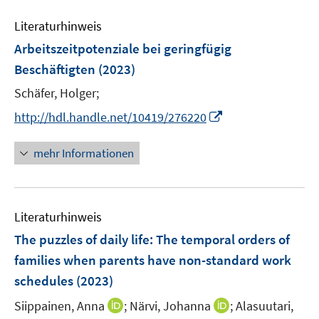
e
e
n
Literaturhinweis
m
F
Arbeitszeitpotenziale bei geringfügig
e
Beschäftigten
(2023)
n
Schäfer, Holger;
s
t
I
http://hdl.handle.net/10419/276220
e
n
r
n
mehr Informationen
ö
e
f
u
f
e
n
Literaturhinweis
m
e
F
The puzzles of daily life: The temporal orders of
n
e
families when parents have non-standard work
n
schedules
(2023)
s
t
I
I
Siippainen, Anna
;
Närvi, Johanna
;
Alasuutari,