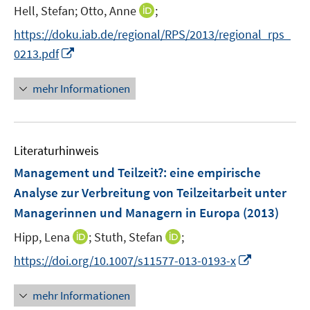
e
t
I
Hell, Stefan;
Otto, Anne
;
s
r
e
n
t
https://doku.iab.de/regional/RPS/2013/regional_rps_
ö
r
n
e
I
f
0213.pdf
ö
e
r
n
f
f
u
ö
n
n
mehr Informationen
f
e
f
e
e
n
m
f
u
n
e
F
n
e
n
e
e
Literaturhinweis
m
n
n
F
Management und Teilzeit?
:
eine empirische
s
e
Analyse zur Verbreitung von Teilzeitarbeit unter
t
n
e
Managerinnen und Managern in Europa
(2013)
s
r
t
I
I
Hipp, Lena
;
Stuth, Stefan
;
ö
e
n
n
I
f
https://doi.org/10.1007/s11577-013-0193-x
r
n
n
n
f
ö
e
e
n
n
mehr Informationen
f
u
u
e
e