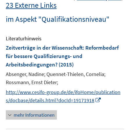
23 Externe Links
im Aspekt "Qualifikationsniveau"
Literaturhinweis
Zeitverträge in der Wissenschaft
:
Reformbedarf
für bessere Qualifizierungs- und
Arbeitsbedingungen?
(2015)
Absenger, Nadine;
Quennet-Thielen, Cornelia;
Rossmann, Ernst Dieter;
http://www.cesifo-group.de/de/ifoHome/publication
I
s/docbase/details.html?docId=19171918
n
n
mehr Informationen
e
u