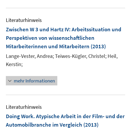
f
e
e
u
n
n
m
m
e
e
F
F
Literaturhinweis
m
n
e
e
F
Zwischen W 3 und Hartz IV
:
Arbeitssituation und
n
n
e
Perspektiven von wissenschaftlichen
s
s
n
Mitarbeiterinnen und Mitarbeitern
t
t
(2013)
s
e
e
t
Lange-Vester, Andrea;
Teiwes-Kügler, Christel;
Heil,
r
r
e
Kerstin;
ö
ö
r
f
f
ö
mehr Informationen
f
f
f
n
n
f
e
e
n
n
n
e
Literaturhinweis
n
Doing Work. Atypische Arbeit in der Film- und der
Automobilbranche im Vergleich
(2013)