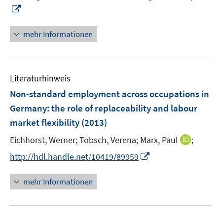
I
n
n
mehr Informationen
e
u
e
Literaturhinweis
m
F
Non-standard employment across occupations in
e
Germany
:
the role of replaceability and labour
n
market flexibility
(2013)
s
t
I
Eichhorst, Werner;
Tobsch, Verena;
Marx, Paul
;
e
n
I
http://hdl.handle.net/10419/89959
r
n
n
ö
e
n
mehr Informationen
f
u
e
f
e
u
n
m
e
e