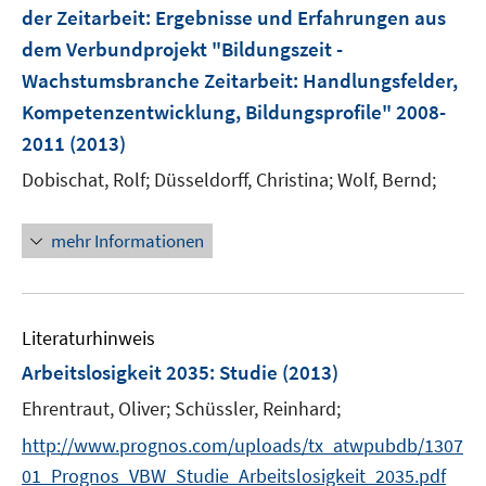
e
e
der Zeitarbeit
:
Ergebnisse und Erfahrungen aus
s
n
n
t
dem Verbundprojekt "Bildungszeit -
s
e
t
Wachstumsbranche Zeitarbeit: Handlungsfelder,
r
e
Kompetenzentwicklung, Bildungsprofile" 2008-
ö
r
2011
(2013)
f
ö
f
Dobischat, Rolf;
Düsseldorff, Christina;
Wolf, Bernd;
f
n
f
e
n
mehr Informationen
n
e
n
Literaturhinweis
Arbeitslosigkeit 2035
:
Studie
(2013)
Ehrentraut, Oliver;
Schüssler, Reinhard;
http://www.prognos.com/uploads/tx_atwpubdb/1307
01_Prognos_VBW_Studie_Arbeitslosigkeit_2035.pdf