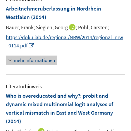
F
Arbeitnehmerüberlassung in Nordrhein-
e
Westfalen
(2014)
n
I
Bauer, Frank;
Sieglen, Georg
;
Pohl, Carsten;
s
n
t
https://doku.iab.de/regional/NRW/2014/regional_nrw
n
e
I
_0114.pdf
e
r
n
u
ö
n
mehr Informationen
e
f
e
m
f
u
F
n
e
e
e
Literaturhinweis
m
n
n
F
Who is overeducated and why?
:
probit and
s
e
dynamic mixed multinomial logit analyses of
t
n
e
vertical mismatch in East and West Germany
s
r
(2014)
t
ö
e