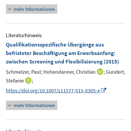
t
ö
e
mehr Informationen
f
r
f
ö
n
f
e
Literaturhinweis
f
n
n
Qualifikationsspezifische Übergänge aus
e
befristeter Beschäftigung am Erwerbsanfang
:
n
zwischen Screening und Flexibilisierung
(2015)
I
Schmelzer, Paul;
Hohendanner, Christian
;
Gundert,
n
I
Stefanie
;
n
n
I
https://doi.org/10.1007/s11577-015-0305-x
e
n
n
u
e
n
mehr Informationen
e
u
e
m
e
u
F
m
e
e
F