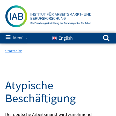
Springe
zum
Inhalt
Suchen nach:
≡
English
Menü
✘
Startseite
Atypische
Beschäftigung
Der deutsche Arbeitsmarkt wird zunehmend