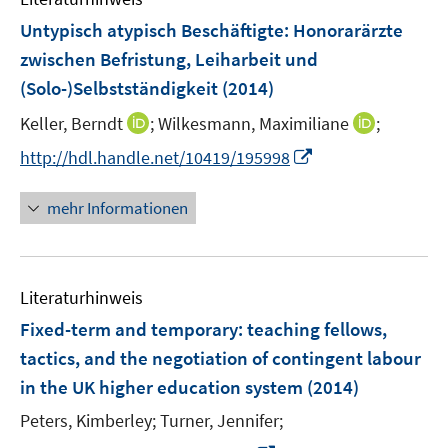
n
n
e
e
F
Untypisch atypisch Beschäftigte
:
Honorarärzte
n
n
e
zwischen Befristung, Leiharbeit und
s
n
(Solo-)Selbstständigkeit
(2014)
t
s
e
t
I
I
Keller, Berndt
;
Wilkesmann, Maximiliane
;
r
e
n
n
I
http://hdl.handle.net/10419/195998
ö
r
n
n
n
f
ö
e
e
n
f
mehr Informationen
f
u
u
e
n
f
e
e
u
e
n
m
m
e
n
e
F
F
Literaturhinweis
m
n
e
e
F
Fixed-term and temporary: teaching fellows,
n
n
e
tactics, and the negotiation of contingent labour
s
s
n
in the UK higher education system
t
(2014)
t
s
e
e
t
Peters, Kimberley;
Turner, Jennifer;
r
r
e