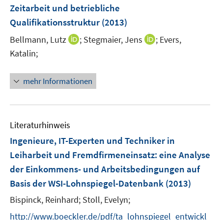
F
Zeitarbeit und betriebliche
e
Qualifikationsstruktur
(2013)
n
I
I
Bellmann, Lutz
;
Stegmaier, Jens
;
Evers,
s
n
n
t
Katalin;
n
n
e
e
e
r
mehr Informationen
u
u
ö
e
e
f
m
m
f
F
F
n
Literaturhinweis
e
e
e
Ingenieure, IT-Experten und Techniker in
n
n
n
Leiharbeit und Fremdfirmeneinsatz
:
eine Analyse
s
s
der Einkommens- und Arbeitsbedingungen auf
t
t
e
e
Basis der WSI-Lohnspiegel-Datenbank
(2013)
r
r
Bispinck, Reinhard;
Stoll, Evelyn;
ö
ö
f
f
http://www.boeckler.de/pdf/ta_lohnspiegel_entwickl