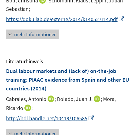
I
Boll, Christina
;
Schömann, Klaus;
Leppin, Julian
f
r
n
f
Sebastian;
ö
n
n
I
https://doku.iab.de/externe/2014/k140527r14.pdf
f
e
e
n
f
u
n
n
n
mehr Informationen
e
e
e
m
u
n
F
e
e
Literaturhinweis
m
n
F
Dual labour markets and (lack of) on-the-job
s
e
training
:
PIAAC evidence from Spain and other EU
t
n
e
countries
(2014)
s
r
t
I
I
Cabrales, Antonio
;
Dolado, Juan J.
;
Mora,
ö
e
n
n
I
Ricardo
;
f
r
n
n
n
f
I
http://hdl.handle.net/10419/106585
ö
e
e
n
n
n
f
u
u
e
e
n
mehr Informationen
f
e
e