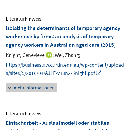
e
u
n
e
Literaturhinweis
m
F
Isolating the determinants of temporary agency
e
worker use by firms
:
an analysis of temporary
n
agency workers in Australian aged care
(2015)
s
t
I
Knight, Genevieve
;
Wei, Zhang;
e
n
https://businesslaw.curtin.edu.au/wp-content/upload
r
n
I
s/sites/5/2016/04/AJLE-v18n2-Knight.pdf
ö
e
n
f
u
n
mehr Informationen
f
e
e
n
m
u
e
F
e
n
e
Literaturhinweis
m
n
F
Einfacharbeit - Auslaufmodell oder stabiles
s
e