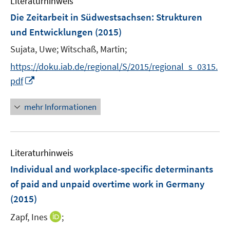
Literaturhinweis
m
n
e
F
Die Zeitarbeit in Südwestsachsen
:
Strukturen
s
n
e
t
und Entwicklungen
(2015)
s
n
e
t
Sujata, Uwe;
Witschaß, Martin;
s
r
e
t
https://doku.iab.de/regional/S/2015/regional_s_0315.
ö
r
e
I
f
pdf
ö
r
n
f
f
ö
n
n
mehr Informationen
f
f
e
e
n
f
u
n
e
n
e
n
e
Literaturhinweis
m
n
F
Individual and workplace-specific determinants
e
of paid and unpaid overtime work in Germany
n
(2015)
s
t
I
Zapf, Ines
;
e
n