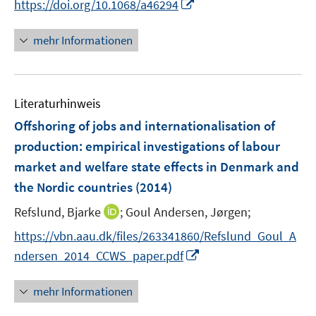
I
https://doi.org/10.1068/a46294
ö
ö
r
n
f
f
ö
n
mehr Informationen
f
f
f
e
n
n
f
u
e
e
n
e
n
n
e
Literaturhinweis
m
n
F
Offshoring of jobs and internationalisation of
e
production
:
empirical investigations of labour
n
market and welfare state effects in Denmark and
s
the Nordic countries
(2014)
t
e
I
Refslund, Bjarke
;
Goul Andersen, Jørgen;
r
n
https://vbn.aau.dk/files/263341860/Refslund_Goul_A
ö
n
I
ndersen_2014_CCWS_paper.pdf
f
e
n
f
u
n
n
mehr Informationen
e
e
e
m