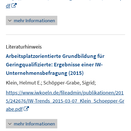
e
e
I
f
df
u
u
n
f
e
e
n
n
mehr Informationen
m
m
e
e
F
F
u
n
e
e
e
n
n
Literaturhinweis
m
s
s
F
Arbeitsplatzorientierte Grundbildung für
t
t
e
e
e
Geringqualifizierte
:
Ergebnisse einer IW-
n
r
r
Unternehmensbefragung
(2015)
s
ö
ö
t
Klein, Helmut E.;
Schöpper-Grabe, Sigrid;
f
f
e
f
f
https://www.iwkoeln.de/fileadmin/publikationen/201
r
n
n
5/242676/IW-Trends_2015-03-07_Klein_Schoepper-Gr
ö
e
e
I
abe.pdf
f
n
n
n
f
n
mehr Informationen
n
e