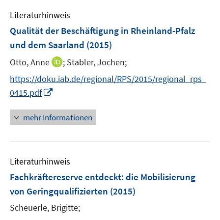
e
n
e
e
F
Literaturhinweis
m
n
n
e
F
Qualität der Beschäftigung in Rheinland-Pfalz
s
s
n
e
t
t
und dem Saarland
(2015)
s
n
e
e
t
I
Otto, Anne
;
Stabler, Jochen;
s
r
r
e
n
t
https://doku.iab.de/regional/RPS/2015/regional_rps_
ö
ö
r
n
e
I
f
f
0415.pdf
ö
e
r
n
f
f
f
u
ö
n
n
n
mehr Informationen
f
e
f
e
e
e
n
m
f
u
n
n
e
F
n
e
n
e
e
Literaturhinweis
m
n
n
F
Fachkräftereserve entdeckt
:
die Mobilisierung
s
e
von Geringqualifizierten
(2015)
t
n
e
Scheuerle, Brigitte;
s
r