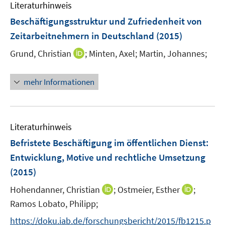
n
m
Literaturhinweis
e
F
Beschäftigungsstruktur und Zufriedenheit von
n
e
Zeitarbeitnehmern in Deutschland
(2015)
n
s
I
Grund, Christian
;
Minten, Axel;
Martin, Johannes;
t
n
e
n
mehr Informationen
r
e
ö
u
f
e
f
m
Literaturhinweis
n
F
Befristete Beschäftigung im öffentlichen Dienst
:
e
e
Entwicklung, Motive und rechtliche Umsetzung
n
n
(2015)
s
t
I
I
Hohendanner, Christian
;
Ostmeier, Esther
;
e
n
n
Ramos Lobato, Philipp;
r
n
n
https://doku.iab.de/forschungsbericht/2015/fb1215.p
ö