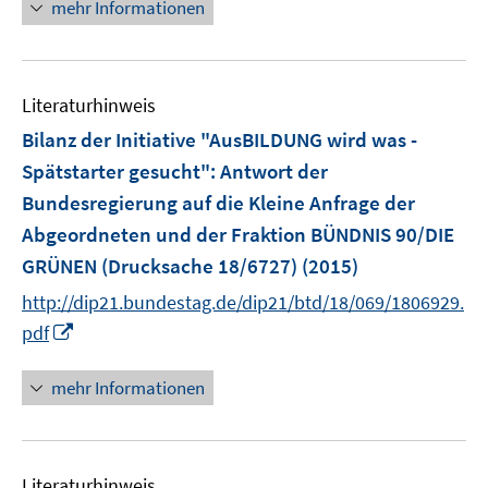
n
mehr Informationen
e
e
r
u
ö
e
f
Literaturhinweis
m
f
F
Bilanz der Initiative "AusBILDUNG wird was -
n
e
e
Spätstarter gesucht"
:
Antwort der
n
n
Bundesregierung auf die Kleine Anfrage der
s
Abgeordneten und der Fraktion BÜNDNIS 90/DIE
t
e
GRÜNEN (Drucksache 18/6727)
(2015)
r
http://dip21.bundestag.de/dip21/btd/18/069/1806929.
ö
I
pdf
f
n
f
n
mehr Informationen
n
e
e
u
n
e
Literaturhinweis
m