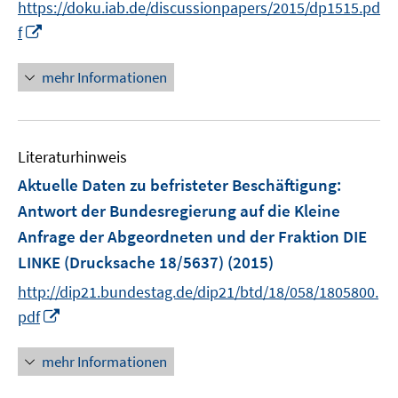
https://doku.iab.de/discussionpapers/2015/dp1515.pd
r
n
I
f
ö
e
n
f
u
n
mehr Informationen
f
e
e
n
m
u
e
F
e
n
e
Literaturhinweis
m
n
F
Aktuelle Daten zu befristeter Beschäftigung
:
s
e
Antwort der Bundesregierung auf die Kleine
t
n
e
Anfrage der Abgeordneten und der Fraktion DIE
s
r
LINKE (Drucksache 18/5637)
(2015)
t
ö
e
http://dip21.bundestag.de/dip21/btd/18/058/1805800.
f
r
I
pdf
f
ö
n
n
f
n
e
mehr Informationen
f
e
n
n