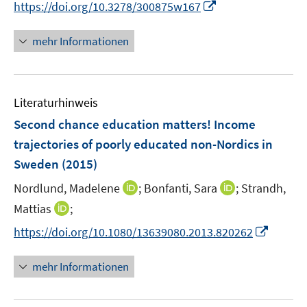
I
https://doi.org/10.3278/300875w167
e
e
n
u
u
n
mehr Informationen
e
e
e
m
m
u
F
F
e
e
e
Literaturhinweis
m
n
n
F
Second chance education matters! Income
s
s
e
trajectories of poorly educated non-Nordics in
t
t
n
e
e
Sweden
(2015)
s
r
r
t
I
I
Nordlund, Madelene
;
Bonfanti, Sara
;
Strandh,
ö
ö
e
n
n
I
Mattias
;
f
f
r
n
n
n
f
f
I
https://doi.org/10.1080/13639080.2013.820262
ö
e
e
n
n
n
n
f
u
u
e
e
e
n
mehr Informationen
f
e
e
u
n
n
e
n
m
m
e
u
e
F
F
m