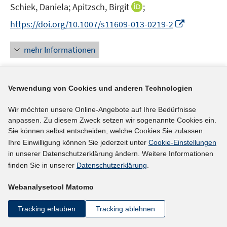
I
Schiek, Daniela;
Apitzsch, Birgit
;
n
I
https://doi.org/10.1007/s11609-013-0219-2
n
n
e
n
mehr Informationen
u
e
e
u
m
e
Verwendung von Cookies und anderen Technologien
F
Literaturhinweis
m
e
F
Mehr Jobs oder nur mehr schlechte Jobs?
:
die
Wir möchten unsere Online-Angebote auf Ihre Bedürfnisse
n
e
anpassen. Zu diesem Zweck setzen wir sogenannte Cookies ein.
Entwicklung atypischer Beschäftigung in Europa
s
n
Sie können selbst entscheiden, welche Cookies Sie zulassen.
(2012)
t
s
Ihre Einwilligung können Sie jederzeit unter
Cookie-Einstellungen
e
in unserer Datenschutzerklärung ändern. Weitere Informationen
t
I
Allmendinger, Jutta;
Stuth, Stefan
;
Leuze, Kathrin
r
finden Sie in unserer
Datenschutzerklärung
.
e
n
I
I
I
;
Giesecke, Johannes
;
Hipp, Lena
;
ö
r
n
n
n
n
f
Webanalysetool Matomo
https://bibliothek.wzb.eu/wzbrief-arbeit/WZBriefArbei
ö
e
n
n
n
f
t132012_allmendinger_giesecke_hipp_leuze_stuth.p
f
u
e
e
e
Tracking erlauben
Tracking ablehnen
n
f
I
e
df
u
u
u
e