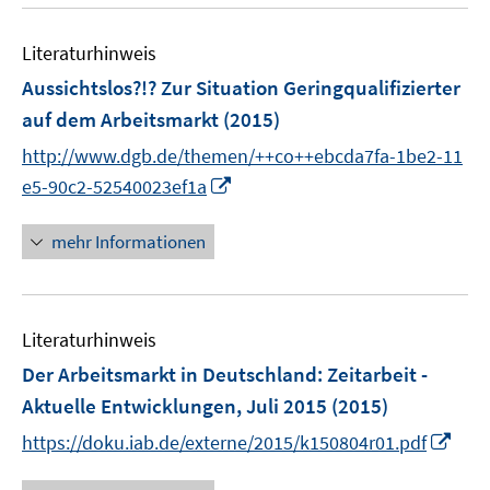
u
e
e
n
Literaturhinweis
m
F
Aussichtslos?!? Zur Situation Geringqualifizierter
e
auf dem Arbeitsmarkt
(2015)
n
http://www.dgb.de/themen/++co++ebcda7fa-1be2-11
s
I
t
e5-90c2-52540023ef1a
n
e
n
r
mehr Informationen
e
ö
u
f
e
f
Literaturhinweis
m
n
F
e
Der Arbeitsmarkt in Deutschland: Zeitarbeit -
e
n
Aktuelle Entwicklungen, Juli 2015
(2015)
n
I
https://doku.iab.de/externe/2015/k150804r01.pdf
s
n
t