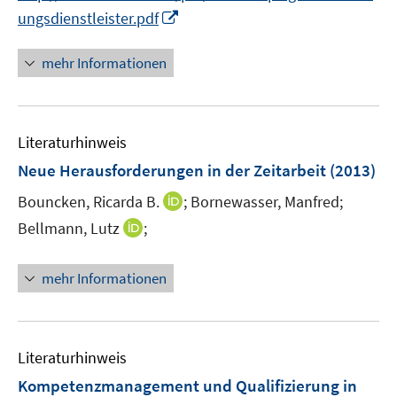
f
f
I
ungsdienstleister.pdf
n
n
n
e
e
n
mehr Informationen
n
n
e
u
e
Literaturhinweis
m
F
Neue Herausforderungen in der Zeitarbeit
(2013)
e
I
Bouncken, Ricarda B.
;
Bornewasser, Manfred;
n
n
I
Bellmann, Lutz
;
s
n
n
t
e
n
e
mehr Informationen
u
e
r
e
u
ö
m
e
f
F
m
f
Literaturhinweis
e
F
n
Kompetenzmanagement und Qualifizierung in
n