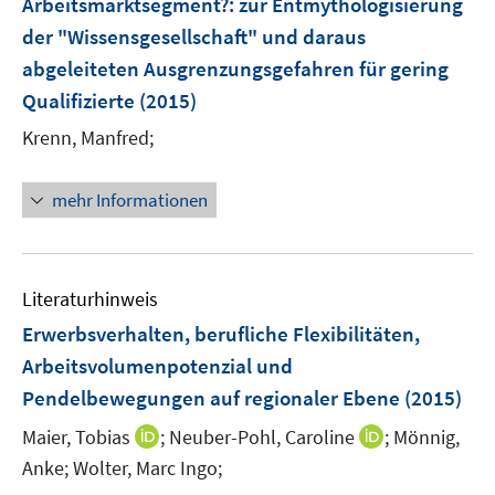
Arbeitsmarktsegment?
:
zur Entmythologisierung
t
n
e
der "Wissensgesellschaft" und daraus
s
r
abgeleiteten Ausgrenzungsgefahren für gering
t
ö
e
Qualifizierte
(2015)
f
r
Krenn, Manfred;
f
ö
n
f
e
mehr Informationen
f
n
n
e
n
Literaturhinweis
Erwerbsverhalten, berufliche Flexibilitäten,
Arbeitsvolumenpotenzial und
Pendelbewegungen auf regionaler Ebene
(2015)
I
I
Maier, Tobias
;
Neuber-Pohl, Caroline
;
Mönnig,
n
n
Anke;
Wolter, Marc Ingo;
n
n