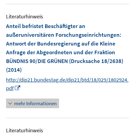
u
n
F
e
e
Literaturhinweis
m
n
F
Anteil befristet Beschäftigter an
s
e
außeruniversitären Forschungseinrichtungen
:
t
n
e
Antwort der Bundesregierung auf die Kleine
s
r
Anfrage der Abgeordneten und der Fraktion
t
ö
e
BÜNDNIS 90/DIE GRÜNEN (Drucksache 18/2638)
f
r
(2014)
f
ö
n
http://dip21.bundestag.de/dip21/btd/18/029/1802924.
f
e
I
pdf
f
n
n
n
n
mehr Informationen
e
e
n
u
e
Literaturhinweis
m