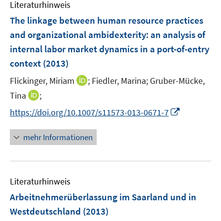
F
Literaturhinweis
m
n
e
F
The linkage between human resource practices
n
e
and organizational ambidexterity
:
an analysis of
s
n
internal labor market dynamics in a port-of-entry
t
s
e
context
(2013)
t
r
e
I
Flickinger, Miriam
;
Fiedler, Marina;
Gruber-Mücke,
ö
r
n
I
Tina
;
f
ö
n
n
f
I
f
https://doi.org/10.1007/s11573-013-0671-7
e
n
n
n
f
u
e
e
n
n
mehr Informationen
e
u
n
e
e
m
e
u
n
F
m
e
e
F
Literaturhinweis
m
n
e
F
Arbeitnehmerüberlassung im Saarland und in
s
n
e
t
Westdeutschland
(2013)
s
n