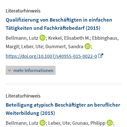
e
Literaturhinweis
m
F
Qualifizierung von Beschäftigten in einfachen
e
Tätigkeiten und Fachkräftebedarf
(2015)
n
I
Bellmann, Lutz
;
Krekel, Elisabeth M.;
Ebbinghaus,
s
n
t
I
Margit;
Leber, Ute;
Dummert, Sandra
;
n
e
n
I
https://doi.org/10.1007/s40955-015-0022-0
e
r
n
n
u
ö
e
n
mehr Informationen
e
f
u
e
m
f
e
u
F
n
m
e
e
e
F
Literaturhinweis
m
n
n
e
F
Beteiligung atypisch Beschäftigter an beruflicher
s
n
e
t
Weiterbildung
(2015)
s
n
e
t
I
I
Bellmann, Lutz
;
Leber, Ute;
Grunau, Philipp
;
s
r