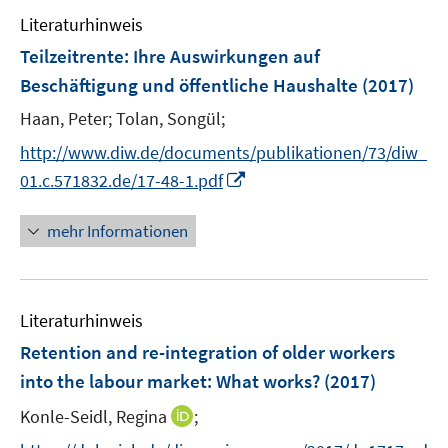
e
e
e
Literaturhinweis
m
n
n
F
Teilzeitrente: Ihre Auswirkungen auf
s
e
Beschäftigung und öffentliche Haushalte
(2017)
t
n
e
Haan, Peter;
Tolan, Songül;
s
r
t
http://www.diw.de/documents/publikationen/73/diw_
ö
e
I
01.c.571832.de/17-48-1.pdf
f
r
n
f
ö
n
n
mehr Informationen
f
e
e
f
u
n
n
e
e
Literaturhinweis
m
n
F
Retention and re-integration of older workers
e
into the labour market: What works?
(2017)
n
I
Konle-Seidl, Regina
;
s
n
t