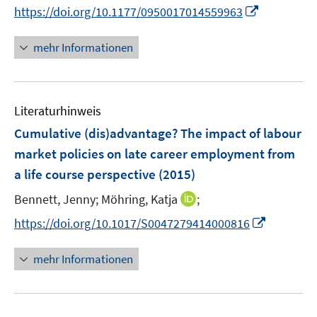
n
n
t
I
https://doi.org/10.1177/0950017014559963
n
n
e
n
e
e
r
n
mehr Informationen
u
u
ö
e
e
e
f
u
m
m
f
e
F
F
n
Literaturhinweis
m
e
e
e
F
Cumulative (dis)advantage? The impact of labour
n
n
n
e
market policies on late career employment from
s
s
n
a life course perspective
t
(2015)
t
s
e
e
t
I
Bennett, Jenny;
Möhring, Katja
;
r
r
e
n
I
https://doi.org/10.1017/S0047279414000816
ö
ö
r
n
n
f
f
ö
e
n
f
f
mehr Informationen
f
u
e
n
n
f
e
u
e
e
n
m
e
n
n
e