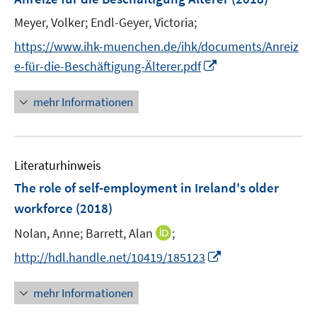
Meyer, Volker;
Endl-Geyer, Victoria;
https://www.ihk-muenchen.de/ihk/documents/Anreiz
I
e-für-die-Beschäftigung-Älterer.pdf
n
n
mehr Informationen
e
u
e
Literaturhinweis
m
F
The role of self-employment in Ireland's older
e
workforce
(2018)
n
I
Nolan, Anne;
Barrett, Alan
;
s
n
t
I
http://hdl.handle.net/10419/185123
n
e
n
e
r
n
mehr Informationen
u
ö
e