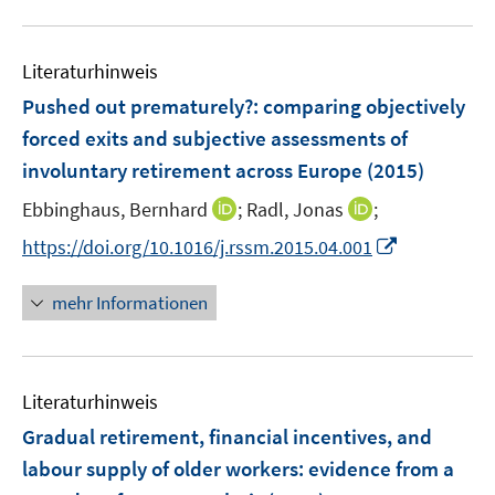
m
u
n
F
e
e
Literaturhinweis
m
n
F
Pushed out prematurely?
:
comparing objectively
s
e
forced exits and subjective assessments of
t
n
e
involuntary retirement across Europe
(2015)
s
r
t
I
I
Ebbinghaus, Bernhard
;
Radl, Jonas
;
ö
e
n
n
I
f
https://doi.org/10.1016/j.rssm.2015.04.001
r
n
n
n
f
ö
e
e
n
n
mehr Informationen
f
u
u
e
e
f
e
e
u
n
n
m
m
e
e
F
F
Literaturhinweis
m
n
e
e
F
Gradual retirement, financial incentives, and
n
n
e
labour supply of older workers
:
evidence from a
s
s
n