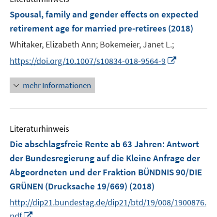
F
Spousal, family and gender effects on expected
e
retirement age for married pre-retirees
(2018)
n
Whitaker, Elizabeth Ann;
Bokemeier, Janet L.;
s
t
I
https://doi.org/10.1007/s10834-018-9564-9
e
n
r
n
mehr Informationen
ö
e
f
u
f
e
n
Literaturhinweis
m
e
F
Die abschlagsfreie Rente ab 63 Jahren
:
Antwort
n
e
der Bundesregierung auf die Kleine Anfrage der
n
Abgeordneten und der Fraktion BÜNDNIS 90/DIE
s
GRÜNEN (Drucksache 19/669)
(2018)
t
e
http://dip21.bundestag.de/dip21/btd/19/008/1900876.
r
I
pdf