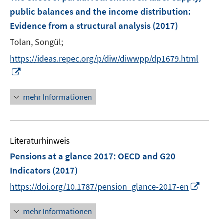
e
public balances and the income distribution
:
n
Evidence from a structural analysis
(2017)
Tolan, Songül;
https://ideas.repec.org/p/diw/diwwpp/dp1679.html
I
n
n
mehr Informationen
e
u
e
Literaturhinweis
m
F
Pensions at a glance 2017
:
OECD and G20
e
Indicators
(2017)
n
I
https://doi.org/10.1787/pension_glance-2017-en
s
n
t
n
e
mehr Informationen