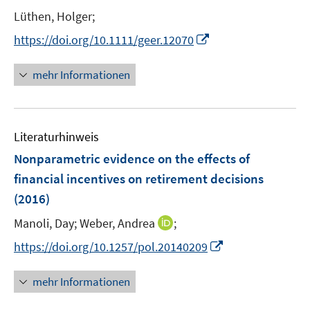
t
Lüthen, Holger;
e
I
https://doi.org/10.1111/geer.12070
r
n
ö
n
mehr Informationen
f
e
f
u
n
e
e
Literaturhinweis
m
n
F
Nonparametric evidence on the effects of
e
financial incentives on retirement decisions
n
(2016)
s
t
I
Manoli, Day;
Weber, Andrea
;
e
n
I
https://doi.org/10.1257/pol.20140209
r
n
n
ö
e
n
mehr Informationen
f
u
e
f
e