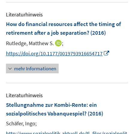
u
n
m
e
e
F
Literaturhinweis
m
n
e
F
How do financial resources affect the timing of
n
e
retirement after a job separation?
(2016)
s
n
t
I
Rutledge, Matthew S.
;
s
e
n
t
I
https://doi.org/10.1177/0019793916654717
r
n
e
n
ö
e
r
n
mehr Informationen
f
u
ö
e
f
e
f
u
n
m
f
e
e
F
n
Literaturhinweis
m
n
e
e
F
Stellungnahme zur Kombi-Rente
:
ein
n
n
e
sozialpolitisches Vabanquespiel?
(2016)
s
n
t
Schäfer, Ingo;
s
e
t
http://www.sozialpolitik-aktuell.de/tl_files/sozialpolit