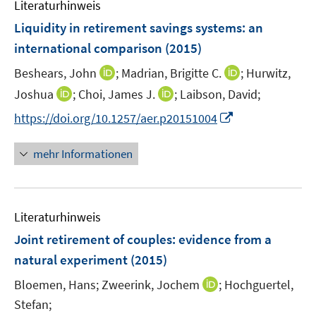
F
Literaturhinweis
m
n
e
F
Liquidity in retirement savings systems
:
an
n
e
international comparison
(2015)
s
n
t
I
I
Beshears, John
;
Madrian, Brigitte C.
;
Hurwitz,
s
e
n
n
t
I
I
Joshua
;
Choi, James J.
;
Laibson, David;
r
n
n
e
n
n
I
https://doi.org/10.1257/aer.p20151004
ö
e
e
r
n
n
n
f
u
u
ö
e
e
n
f
mehr Informationen
e
e
f
u
u
e
n
m
m
f
e
e
u
e
F
F
n
m
m
e
n
e
e
e
F
F
Literaturhinweis
m
n
n
n
e
e
F
Joint retirement of couples
:
evidence from a
s
s
n
n
e
t
t
natural experiment
(2015)
s
s
n
e
e
t
t
I
Bloemen, Hans;
Zweerink, Jochem
;
Hochguertel,
s
r
r
e
e
n
t
Stefan;
ö
ö
r
r