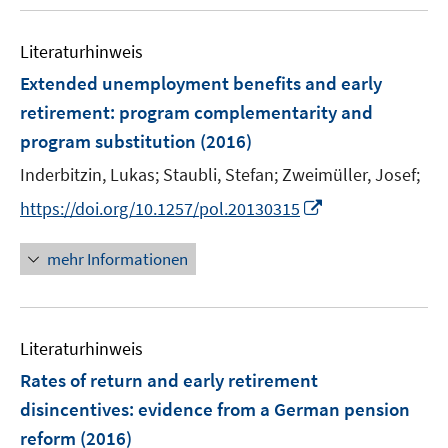
u
n
n
e
e
Literaturhinweis
m
n
F
Extended unemployment benefits and early
e
retirement
:
program complementarity and
n
program substitution
(2016)
s
t
Inderbitzin, Lukas;
Staubli, Stefan;
Zweimüller, Josef;
e
I
https://doi.org/10.1257/pol.20130315
r
n
ö
n
mehr Informationen
f
e
f
u
n
e
e
Literaturhinweis
m
n
F
Rates of return and early retirement
e
disincentives
:
evidence from a German pension
n
reform
(2016)
s