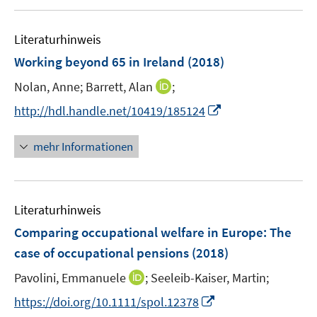
e
f
u
m
f
e
F
n
Literaturhinweis
m
e
e
F
Working beyond 65 in Ireland
(2018)
n
n
e
s
I
Nolan, Anne;
Barrett, Alan
;
n
t
n
s
I
http://hdl.handle.net/10419/185124
e
n
t
n
r
e
e
n
mehr Informationen
ö
u
r
e
f
e
ö
u
f
m
f
e
n
F
Literaturhinweis
f
m
e
e
n
F
Comparing occupational welfare in Europe: The
n
n
e
e
case of occupational pensions
(2018)
s
n
n
t
I
Pavolini, Emmanuele
;
Seeleib-Kaiser, Martin;
s
e
n
t
I
https://doi.org/10.1111/spol.12378
r
n
e
n