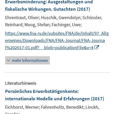
Erwerbsminderung
:
Ausgestaltungen und
s
fiskalische Wirkungen. Gutachten
(2017)
t
e
Ehrentraut, Oliver;
Huschik, Gwendolyn;
Schüssler,
r
Reinhard;
Moog, Stefan;
Fachinger, Uwe;
ö
https://www.fna-rv.de/subsites/FNA/de/Inhalt/97_Allg
f
f
emeines/Downloads/FNA/FNA-Journal/FNA-Journa
n
I
l%202017-01.pdf?__blob=publicationFile&v=4
e
n
n
n
mehr Informationen
e
u
e
Literaturhinweis
m
F
Persönliches Erwerbstätigenkonto
:
e
internationale Modelle und Erfahrungen
(2017)
n
Eichhorst, Werner;
Fahrenholtz, Benedikt;
Linckh,
s
t