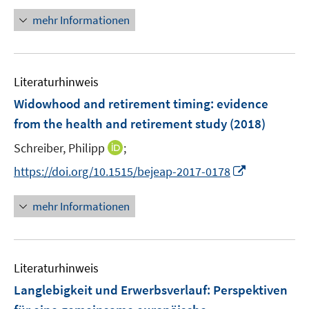
ö
e
r
n
mehr Informationen
f
u
ö
e
f
e
f
u
n
m
f
e
e
F
n
Literaturhinweis
m
n
e
e
F
Widowhood and retirement timing
:
evidence
n
n
e
from the health and retirement study
(2018)
s
n
t
I
Schreiber, Philipp
;
s
e
n
t
I
https://doi.org/10.1515/bejeap-2017-0178
r
n
e
n
ö
e
r
n
mehr Informationen
f
u
ö
e
f
e
f
u
n
m
f
e
e
F
n
Literaturhinweis
m
n
e
e
F
Langlebigkeit und Erwerbsverlauf
:
Perspektiven
n
n
e