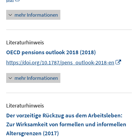
ö
n
f
n
mehr Informationen
f
e
n
u
e
e
n
Literaturhinweis
m
F
OECD pensions outlook 2018
(2018)
e
I
https://doi.org/10.1787/pens_outlook-2018-en
n
n
s
n
mehr Informationen
t
e
e
u
r
e
ö
Literaturhinweis
m
f
F
Der vorzeitige Rückzug aus dem Arbeitsleben
:
f
e
Zur Wirksamkeit von formellen und informellen
n
n
e
Altersgrenzen
(2017)
s