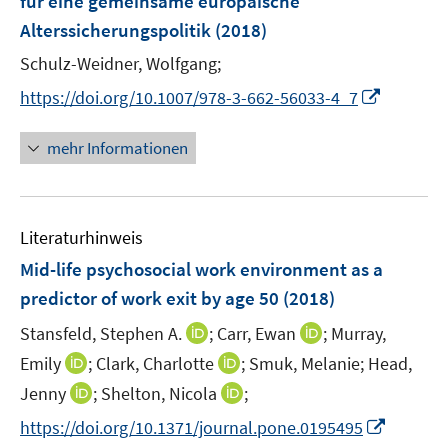
für eine gemeinsame europäische
s
n
Alterssicherungspolitik
t
(2018)
s
e
t
Schulz-Weidner, Wolfgang;
r
e
I
https://doi.org/10.1007/978-3-662-56033-4_7
ö
r
n
f
ö
n
mehr Informationen
f
f
e
n
f
u
e
n
e
n
e
Literaturhinweis
m
n
F
Mid-life psychosocial work environment as a
e
predictor of work exit by age 50
(2018)
n
I
I
Stansfeld, Stephen A.
;
Carr, Ewan
;
Murray,
s
n
n
t
I
I
Emily
;
Clark, Charlotte
;
Smuk, Melanie;
Head,
n
n
e
n
n
I
I
Jenny
;
Shelton, Nicola
;
e
e
r
n
n
n
n
I
https://doi.org/10.1371/journal.pone.0195495
u
u
ö
e
e
n
n