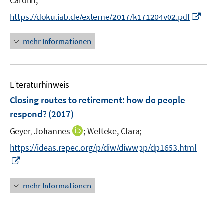
Carolin;
e
I
https://doku.iab.de/externe/2017/k171204v02.pdf
r
n
ö
n
mehr Informationen
f
e
f
u
n
e
e
Literaturhinweis
m
n
F
Closing routes to retirement
:
how do people
e
respond?
(2017)
n
I
Geyer, Johannes
;
Welteke, Clara;
s
n
t
https://ideas.repec.org/p/diw/diwwpp/dp1653.html
n
e
I
e
r
n
u
ö
n
mehr Informationen
e
f
e
m
f
u
F
n