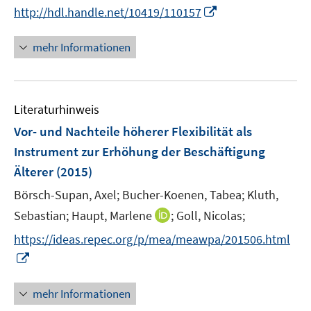
n
e
f
I
f
http://hdl.handle.net/10419/110157
ö
ö
e
r
f
n
f
f
f
u
ö
n
n
n
mehr Informationen
f
f
e
f
e
e
e
n
n
m
f
n
u
n
e
e
F
n
e
n
n
e
e
Literaturhinweis
m
n
n
F
Vor- und Nachteile höherer Flexibilität als
s
e
Instrument zur Erhöhung der Beschäftigung
t
n
e
Älterer
(2015)
s
r
t
Börsch-Supan, Axel;
Bucher-Koenen, Tabea;
Kluth,
ö
e
I
Sebastian;
Haupt, Marlene
;
Goll, Nicolas;
f
r
n
f
https://ideas.repec.org/p/mea/meawpa/201506.html
ö
n
n
I
f
e
e
n
f
u
n
n
n
mehr Informationen
e
e
e