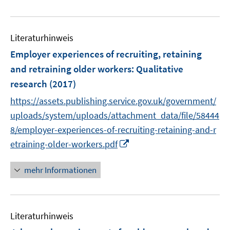
e
r
u
ö
e
f
Literaturhinweis
m
f
F
Employer experiences of recruiting, retaining
n
e
e
and retraining older workers
:
Qualitative
n
n
research
(2017)
s
t
https://assets.publishing.service.gov.uk/government/
e
uploads/system/uploads/attachment_data/file/58444
r
8/employer-experiences-of-recruiting-retaining-and-r
ö
I
etraining-older-workers.pdf
f
n
f
n
mehr Informationen
n
e
e
u
n
e
Literaturhinweis
m
F