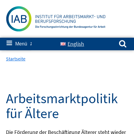
Springe
zum
Inhalt
Suchen nach:
≡
English
Menü
✘
Startseite
Arbeitsmarktpolitik
für Ältere
Die Förderung der Beschäftigung Älterer steht wieder