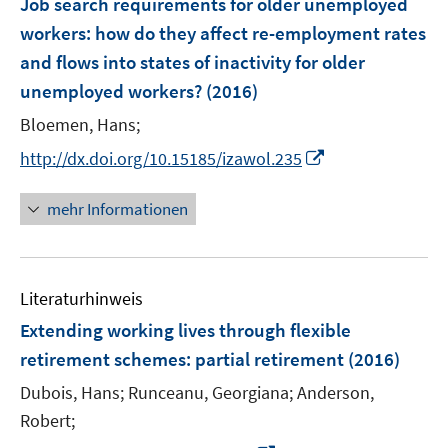
Job search requirements for older unemployed
e
workers
:
how do they affect re-employment rates
n
and flows into states of inactivity for older
s
unemployed workers?
(2016)
t
e
Bloemen, Hans;
r
I
http://dx.doi.org/10.15185/izawol.235
ö
n
f
n
mehr Informationen
f
e
n
u
e
e
n
Literaturhinweis
m
F
Extending working lives through flexible
e
retirement schemes
:
partial retirement
(2016)
n
Dubois, Hans;
Runceanu, Georgiana;
Anderson,
s
t
Robert;
e