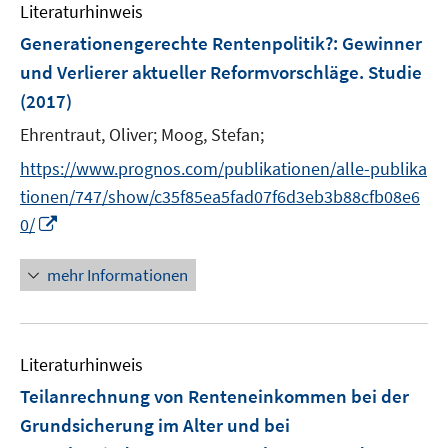
Literaturhinweis
f
n
Generationengerechte Rentenpolitik?
:
Gewinner
e
und Verlierer aktueller Reformvorschläge. Studie
n
(2017)
Ehrentraut, Oliver;
Moog, Stefan;
https://www.prognos.com/publikationen/alle-publika
tionen/747/show/c35f85ea5fad07f6d3eb3b88cfb08e6
I
0/
n
n
mehr Informationen
e
u
e
Literaturhinweis
m
F
Teilanrechnung von Renteneinkommen bei der
e
Grundsicherung im Alter und bei
n