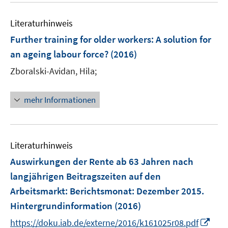
n
e
e
m
Literaturhinweis
n
F
Further training for older workers: A solution for
e
an ageing labour force?
(2016)
n
s
Zboralski-Avidan, Hila;
t
e
mehr Informationen
r
ö
f
f
Literaturhinweis
n
Auswirkungen der Rente ab 63 Jahren nach
e
langjährigen Beitragszeiten auf den
n
Arbeitsmarkt
:
Berichtsmonat: Dezember 2015.
Hintergrundinformation
(2016)
I
https://doku.iab.de/externe/2016/k161025r08.pdf