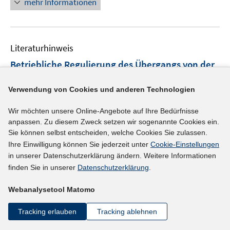
mehr Informationen
f
f
e
e
n
f
n
n
e
n
n
e
Literaturhinweis
n
Betriebliche Regulierung des Übergangs von der
Erwerbsphase in den Ruhestand
(2015)
Verwendung von Cookies und anderen Technologien
Fröhler, Norbert;
I
Wir möchten unsere Online-Angebote auf Ihre Bedürfnisse
https://doi.org/10.5771/0342-300X-2015-2-86
anpassen. Zu diesem Zweck setzen wir sogenannte Cookies ein.
n
Sie können selbst entscheiden, welche Cookies Sie zulassen.
n
mehr Informationen
Ihre Einwilligung können Sie jederzeit unter
Cookie-Einstellungen
e
in unserer Datenschutzerklärung ändern. Weitere Informationen
u
finden Sie in unserer
Datenschutzerklärung
.
e
Literaturhinweis
m
Webanalysetool Matomo
F
Auswirkungen der Rente ab 63 Jahren nach
e
Tracking erlauben
Tracking ablehnen
langjährigen Beitragszeiten auf den
n