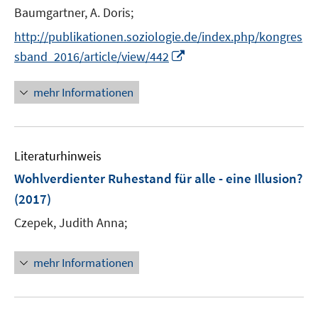
n
t
Baumgartner, A. Doris;
e
http://publikationen.soziologie.de/index.php/kongres
r
I
sband_2016/article/view/442
ö
n
f
n
mehr Informationen
f
e
n
u
e
e
n
Literaturhinweis
m
F
Wohlverdienter Ruhestand für alle - eine Illusion?
e
(2017)
n
Czepek, Judith Anna;
s
t
e
mehr Informationen
r
ö
f