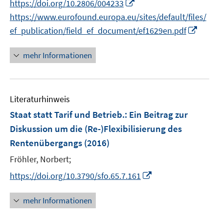
I
https://doi.org/10.2806/004233
r
n
https://www.eurofound.europa.eu/sites/default/files/
ö
n
I
ef_publication/field_ef_document/ef1629en.pdf
f
e
n
f
u
n
mehr Informationen
n
e
e
e
m
u
n
F
e
e
Literaturhinweis
m
n
F
Staat statt Tarif und Betrieb.
:
Ein Beitrag zur
s
e
Diskussion um die (Re-)Flexibilisierung des
t
n
Rentenübergangs
(2016)
e
s
r
t
Fröhler, Norbert;
ö
e
I
https://doi.org/10.3790/sfo.65.7.161
f
r
n
f
ö
n
mehr Informationen
n
f
e
e
f