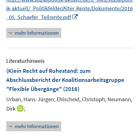
r
e
ik-aktuell/_Politikfelder/Alter-Rente/Dokumente/2016
ö
r
I
_05_Schaefer_Teilrente.pdf
f
ö
n
f
f
n
n
mehr Informationen
f
e
e
n
u
n
e
e
n
Literaturhinweis
m
F
(K)ein Recht auf Ruhestand
:
zum
e
Abschlussbericht der Koalitionsarbeitsgruppe
n
"Flexible Übergänge"
(2016)
s
t
Urban, Hans-Jürgen;
Ehlscheid, Christoph;
Neumann,
e
I
Dirk
;
r
n
ö
n
mehr Informationen
f
e
f
u