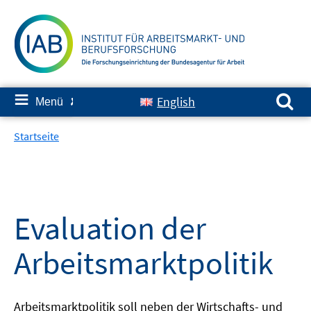
Springe
zum
Inhalt
Suchen nach:
≡
English
Menü
✘
Startseite
Evaluation der
Arbeitsmarktpolitik
Arbeitsmarktpolitik soll neben der Wirtschafts- und