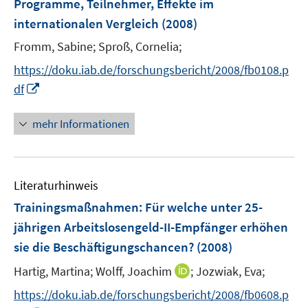
Programme, Teilnehmer, Effekte im
n
internationalen Vergleich
(2008)
s
t
Fromm, Sabine;
Sproß, Cornelia;
e
https://doku.iab.de/forschungsbericht/2008/fb0108.p
r
I
df
ö
n
f
n
mehr Informationen
f
e
n
u
e
e
n
Literaturhinweis
m
F
Trainingsmaßnahmen: Für welche unter 25-
e
jährigen Arbeitslosengeld-II-Empfänger erhöhen
n
sie die Beschäftigungschancen?
(2008)
s
t
I
Hartig, Martina;
Wolff, Joachim
;
Jozwiak, Eva;
e
n
https://doku.iab.de/forschungsbericht/2008/fb0608.p
r
n