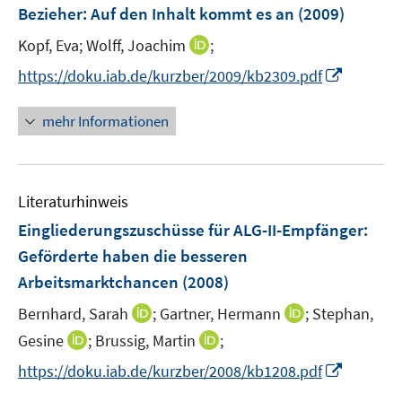
e
Bezieher: Auf den Inhalt kommt es an
(2009)
n
I
Kopf, Eva;
Wolff, Joachim
;
s
n
t
I
https://doku.iab.de/kurzber/2009/kb2309.pdf
n
e
n
e
r
n
mehr Informationen
u
ö
e
e
f
u
m
f
e
F
n
Literaturhinweis
m
e
e
F
Eingliederungszuschüsse für ALG-II-Empfänger:
n
n
e
Geförderte haben die besseren
s
n
Arbeitsmarktchancen
(2008)
t
s
e
t
I
I
Bernhard, Sarah
;
Gartner, Hermann
;
Stephan,
r
e
n
n
I
I
Gesine
;
Brussig, Martin
;
ö
r
n
n
n
n
f
I
https://doku.iab.de/kurzber/2008/kb1208.pdf
ö
e
e
n
n
f
n
f
u
u