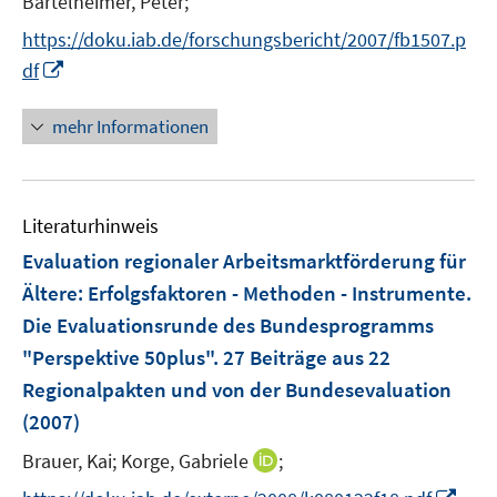
Bartelheimer, Peter;
n
e
https://doku.iab.de/forschungsbericht/2007/fb1507.p
e
r
I
df
u
ö
n
e
f
n
mehr Informationen
m
f
e
F
n
u
e
e
e
n
n
Literaturhinweis
m
s
F
Evaluation regionaler Arbeitsmarktförderung für
t
e
e
Ältere
:
Erfolgsfaktoren - Methoden - Instrumente.
n
r
Die Evaluationsrunde des Bundesprogramms
s
ö
"Perspektive 50plus". 27 Beiträge aus 22
t
f
e
Regionalpakten und von der Bundesevaluation
f
r
(2007)
n
ö
e
I
Brauer, Kai;
Korge, Gabriele
;
f
n
n
f
I