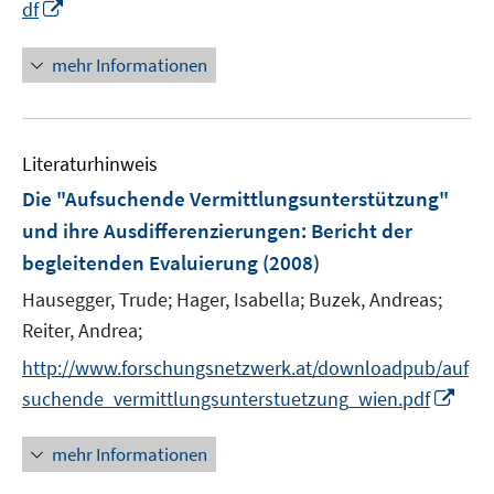
I
df
ö
e
n
f
u
n
mehr Informationen
f
e
e
n
m
u
e
F
e
n
e
Literaturhinweis
m
n
F
Die "Aufsuchende Vermittlungsunterstützung"
s
e
und ihre Ausdifferenzierungen
:
Bericht der
t
n
e
begleitenden Evaluierung
(2008)
s
r
t
Hausegger, Trude;
Hager, Isabella;
Buzek, Andreas;
ö
e
Reiter, Andrea;
f
r
f
http://www.forschungsnetzwerk.at/downloadpub/auf
ö
n
I
suchende_vermittlungsunterstuetzung_wien.pdf
f
e
n
f
n
n
mehr Informationen
n
e
e