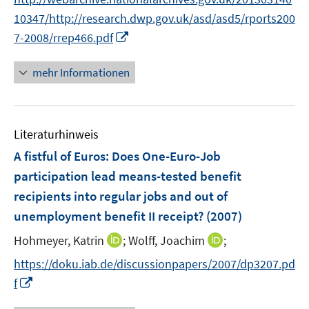
ö
ö
r
f
f
10347/http://research.dwp.gov.uk/asd/asd5/rports200
ö
f
f
I
7-2008/rrep466.pdf
f
n
n
n
f
e
e
n
n
mehr Informationen
n
n
e
e
u
n
e
Literaturhinweis
m
F
A fistful of Euros: Does One-Euro-Job
e
participation lead means-tested benefit
n
recipients into regular jobs and out of
s
unemployment benefit II receipt?
(2007)
t
e
I
I
Hohmeyer, Katrin
;
Wolff, Joachim
;
r
n
n
https://doku.iab.de/discussionpapers/2007/dp3207.pd
ö
n
n
I
f
f
e
e
n
f
u
u