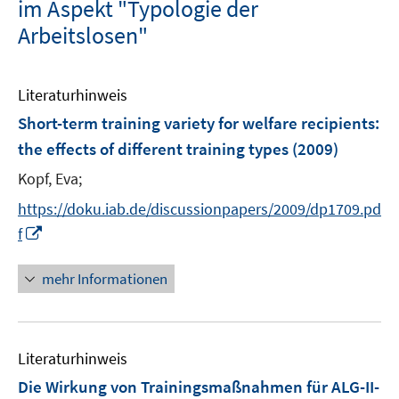
im Aspekt "Typologie der
Arbeitslosen"
Literaturhinweis
Short-term training variety for welfare recipients:
the effects of different training types
(2009)
Kopf, Eva;
https://doku.iab.de/discussionpapers/2009/dp1709.pd
I
f
n
n
mehr Informationen
e
u
e
Literaturhinweis
m
F
Die Wirkung von Trainingsmaßnahmen für ALG-II-