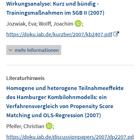
F
Wirkungsanalyse: Kurz und bündig -
e
Trainingsmaßnahmen im SGB II
(2007)
n
I
Jozwiak, Eva;
Wolff, Joachim
;
s
n
t
I
https://doku.iab.de/kurzber/2007/kb2407.pdf
n
e
n
e
r
n
mehr Informationen
u
ö
e
e
f
u
m
f
e
F
n
Literaturhinweis
m
e
e
F
Homogene und heterogene Teilnahmeeffekte
n
n
e
des Hamburger Kombilohnmodells
:
ein
s
n
Verfahrensvergleich von Propensity Score
t
s
e
Matching und OLS-Regression
(2007)
t
r
e
I
Pfeifer, Christian
;
ö
r
n
f
https://doku.iab.de/discussionpapers/2007/dp2207.pd
ö