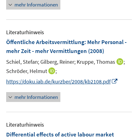
n
e
n
mehr Informationen
f
u
e
n
e
u
e
m
e
n
F
Literaturhinweis
m
e
F
Öffentliche Arbeitsvermittlung: Mehr Personal -
n
e
mehr Zeit - mehr Vermittlungen
(2008)
s
n
t
I
Schiel, Stefan;
Gilberg, Reiner;
Kruppe, Thomas
;
s
e
n
t
I
Schröder, Helmut
;
r
n
e
n
I
https://doku.iab.de/kurzber/2008/kb2108.pdf
ö
e
r
n
n
f
u
ö
e
n
f
mehr Informationen
e
f
u
e
n
m
f
e
u
e
F
n
m
e
n
e
e
F
Literaturhinweis
m
n
n
e
F
Differential effects of active labour market
s
n