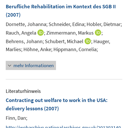
n
F
Berufliche Rehabilitation im Kontext des SGB II
e
(2007)
n
Dornette, Johanna;
Schneider, Edina;
Hobler, Dietmar;
s
t
I
I
Rauch, Angela
;
Zimmermann, Markus
;
e
n
n
I
Behrens, Johann;
Schubert, Michael
;
Hauger,
r
n
n
n
Marlies;
Höhne, Anke;
Hippmann, Cornelia;
ö
e
e
n
f
u
u
e
mehr Informationen
f
e
e
u
n
m
m
e
e
F
F
m
n
e
e
F
Literaturhinweis
n
n
e
Contracting out welfare to work in the USA
:
s
s
n
t
t
delivery lessons
(2007)
s
e
e
t
Finn, Dan;
r
r
e
http://webarchive.nationalarchives.gov.uk/201303140