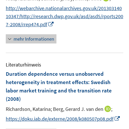
e
n
http://webarchive.nationalarchives.gov.uk/201303140
r
n
10347/http://research.dwp.gov.uk/asd/asd5/rports200
ö
e
I
7-2008/rrep474.pdf
f
u
n
f
e
n
n
mehr Informationen
m
e
e
F
u
n
e
e
n
Literaturhinweis
m
s
F
Duration dependence versus unobserved
t
e
e
heterogeneity in treatment effects
:
Swedish
n
r
labor market training and the transition rate
s
ö
(2008)
t
f
e
f
I
Richardson, Katarina;
Berg, Gerard J. van den
;
r
n
n
I
https://doku.iab.de/externe/2008/k080507p08.pdf
ö
e
n
n
f