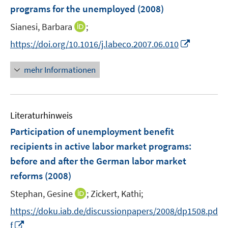
e
t
programs for the unemployed
(2008)
s
n
e
t
I
Sianesi, Barbara
;
s
r
e
n
t
I
https://doi.org/10.1016/j.labeco.2007.06.010
ö
r
n
e
n
f
ö
e
r
n
f
mehr Informationen
f
u
ö
e
n
f
e
f
u
e
n
m
f
e
n
e
F
n
Literaturhinweis
m
n
e
e
F
Participation of unemployment benefit
n
n
e
recipients in active labor market programs
:
s
n
before and after the German labor market
t
s
e
reforms
(2008)
t
r
e
I
Stephan, Gesine
;
Zickert, Kathi;
ö
r
n
f
https://doku.iab.de/discussionpapers/2008/dp1508.pd
ö
n
f
I
f
f