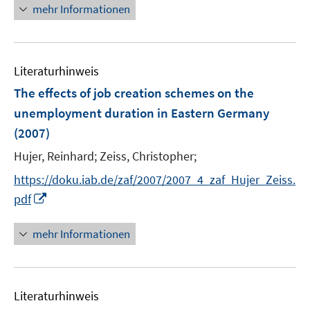
n
n
mehr Informationen
e
e
e
e
m
m
u
n
F
F
e
e
e
Literaturhinweis
m
n
n
F
The effects of job creation schemes on the
s
s
e
unemployment duration in Eastern Germany
t
t
n
e
e
(2007)
s
r
r
t
Hujer, Reinhard;
Zeiss, Christopher;
ö
ö
e
https://doku.iab.de/zaf/2007/2007_4_zaf_Hujer_Zeiss.
f
f
r
f
f
I
pdf
ö
n
n
n
f
e
e
n
mehr Informationen
f
n
n
e
n
u
e
e
n
Literaturhinweis
m