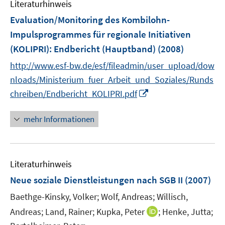
Literaturhinweis
m
F
Evaluation/Monitoring des Kombilohn-
e
Impulsprogrammes für regionale Initiativen
n
(KOLIPRI)
:
Endbericht (Hauptband)
(2008)
s
t
http://www.esf-bw.de/esf/fileadmin/user_upload/dow
e
nloads/Ministerium_fuer_Arbeit_und_Soziales/Runds
r
I
chreiben/Endbericht_KOLIPRI.pdf
ö
n
f
n
mehr Informationen
f
e
n
u
e
e
n
Literaturhinweis
m
F
Neue soziale Dienstleistungen nach SGB II
(2007)
e
Baethge-Kinsky, Volker;
Wolf, Andreas;
Willisch,
n
I
Andreas;
Land, Rainer;
Kupka, Peter
;
Henke, Jutta;
s
n
t