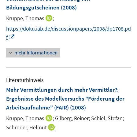
n
e
t
Bildungsgutscheinen
(2008)
s
n
e
t
I
Kruppe, Thomas
;
s
r
e
n
t
https://doku.iab.de/discussionpapers/2008/dp1708.pd
ö
r
n
e
I
f
f
ö
e
r
n
f
f
u
ö
n
n
mehr Informationen
f
e
f
e
e
n
m
f
u
n
e
F
n
e
n
e
e
Literaturhinweis
m
n
n
F
Mehr Vermittlungen durch mehr Vermittler?
:
s
e
Ergebnisse des Modellversuchs "Förderung der
t
n
e
Arbeitsaufnahme" (FAIR)
(2008)
s
r
t
I
Kruppe, Thomas
;
Gilberg, Reiner;
Schiel, Stefan;
ö
e
n
I
Schröder, Helmut
;
f
r
n
n
f