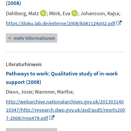
(2008)
s
n
t
I
I
Dahlberg, Matz
;
Mörk, Eva
;
Johansson, Kajsa;
s
e
n
n
t
I
https://doku.iab.de/externe/2008/k081124p02.pdf
r
n
n
e
n
ö
e
e
r
n
mehr Informationen
f
u
u
ö
e
f
e
e
f
u
n
m
m
f
e
e
F
F
n
Literaturhinweis
m
n
e
e
e
F
Pathways to work: Qualitative study of in-work
n
n
n
e
support
(2008)
s
s
n
t
t
Dixon, Josie;
Warrener, Martha;
s
e
e
t
http://webarchive.nationalarchives.gov.uk/201303140
r
r
e
10347/http://research.dwp.gov.uk/asd/asd5/rports200
ö
ö
r
I
7-2008/rrep478.pdf
f
f
ö
n
f
f
f