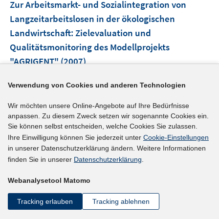
F
Zur Arbeitsmarkt- und Sozialintegration von
n
e
Langzeitarbeitslosen in der ökologischen
n
Landwirtschaft
:
Zielevaluation und
s
Qualitätsmonitoring des Modellprojekts
t
e
"AGRIGENT"
(2007)
r
Trube, Achim;
Weiß, Carsten;
ö
Verwendung von Cookies und anderen Technologien
f
mehr Informationen
f
Wir möchten unsere Online-Angebote auf Ihre Bedürfnisse
anpassen. Zu diesem Zweck setzen wir sogenannte Cookies ein.
n
Sie können selbst entscheiden, welche Cookies Sie zulassen.
e
Ihre Einwilligung können Sie jederzeit unter
Cookie-Einstellungen
n
Literaturhinweis
in unserer Datenschutzerklärung ändern. Weitere Informationen
finden Sie in unserer
Datenschutzerklärung
.
Does short-term training activate means-tested
unemployment benefit recipients in Germany?
Webanalysetool Matomo
(2007)
Tracking erlauben
Tracking ablehnen
I
Wolff, Joachim
;
Jozwiak, Eva;