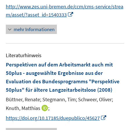
e
f
f
http://www.zes.uni-bremen.de/ccm/cms-service/strea
f
r
n
n
f
I
m/asset/?asset_id=1540333
ö
e
e
n
n
f
n
n
e
n
mehr Informationen
f
n
e
n
u
e
e
n
Literaturhinweis
m
F
Perspektiven auf dem Arbeitsmarkt auch mit
e
50plus - ausgewählte Ergebnisse aus der
n
Evaluation des Bundesprogramms "Perspektive
s
50plus" für ältere Langzeitarbeitslose
(2008)
t
e
Büttner, Renate;
Stegmann, Tim;
Schweer, Oliver;
r
I
Knuth, Matthias
;
ö
n
I
https://doi.org/10.17185/duepublico/45627
f
n
n
f
e