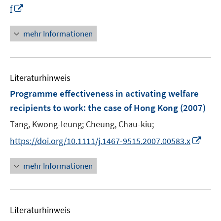
n
f
I
f
f
e
n
n
f
u
e
n
n
mehr Informationen
e
n
e
e
m
u
n
F
e
e
Literaturhinweis
m
n
F
Programme effectiveness in activating welfare
s
e
recipients to work
:
the case of Hong Kong
(2007)
t
n
e
Tang, Kwong-leung;
Cheung, Chau-kiu;
s
r
t
I
https://doi.org/10.1111/j.1467-9515.2007.00583.x
ö
e
n
f
r
n
mehr Informationen
f
ö
e
n
f
u
e
f
e
n
n
Literaturhinweis
m
e