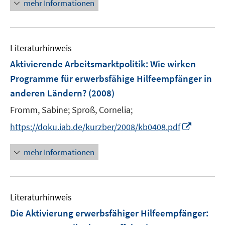
n
n
n
mehr Informationen
f
e
e
e
n
u
n
n
e
e
n
Literaturhinweis
m
F
Aktivierende Arbeitsmarktpolitik: Wie wirken
e
Programme für erwerbsfähige Hilfeempfänger in
n
anderen Ländern?
(2008)
s
t
Fromm, Sabine;
Sproß, Cornelia;
e
I
https://doku.iab.de/kurzber/2008/kb0408.pdf
r
n
ö
n
mehr Informationen
f
e
f
u
n
e
e
Literaturhinweis
m
n
F
Die Aktivierung erwerbsfähiger Hilfeempfänger
:
e