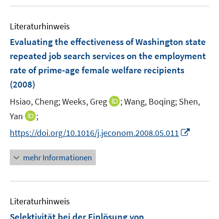
u
n
e
Literaturhinweis
m
F
Evaluating the effectiveness of Washington state
e
repeated job search services on the employment
n
rate of prime-age female welfare recipients
s
(2008)
t
e
I
Hsiao, Cheng;
Weeks, Greg
;
Wang, Boqing;
Shen,
r
n
I
Yan
;
ö
n
n
I
f
https://doi.org/10.1016/j.jeconom.2008.05.011
e
n
n
f
u
e
n
n
mehr Informationen
e
u
e
e
m
e
u
n
F
m
e
e
F
Literaturhinweis
m
n
e
F
Selektivität bei der Einlösung von
s