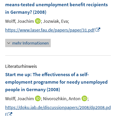
e
means-tested unemployment benefit recipients
s
s
n
in Germany?
(2008)
t
t
s
e
e
t
I
Wolff, Joachim
;
Jozwiak, Eva;
r
r
e
n
I
https://www.laser.fau.de/papers/paper/31.pdf
ö
ö
r
n
n
f
f
ö
e
n
f
f
mehr Informationen
f
u
e
n
n
f
e
u
e
e
n
m
e
n
n
e
F
Literaturhinweis
m
n
e
F
Start me up: The effectiveness of a self-
n
e
employment programme for needy unemployed
s
n
people in Germany
t
(2008)
s
e
t
I
I
Wolff, Joachim
;
Nivorozhkin, Anton
;
r
e
n
n
https://doku.iab.de/discussionpapers/2008/dp2008.pd
ö
r
n
n
I
f
f