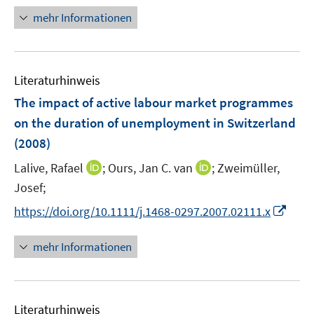
ö
e
n
n
mehr Informationen
f
u
e
e
f
e
u
n
n
m
e
e
F
m
Literaturhinweis
n
e
F
The impact of active labour market programmes
n
e
on the duration of unemployment in Switzerland
s
n
t
(2008)
s
e
t
I
I
Lalive, Rafael
;
Ours, Jan C. van
;
Zweimüller,
r
e
n
n
Josef;
ö
r
n
n
f
I
https://doi.org/10.1111/j.1468-0297.2007.02111.x
ö
e
e
f
n
f
u
u
n
n
f
mehr Informationen
e
e
e
e
n
m
m
n
u
e
F
F
e
n
e
e
Literaturhinweis
m