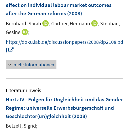
e
effect on individual labour market outcomes
s
s
n
after the German reforms
t
(2008)
t
s
e
e
t
I
I
Bernhard, Sarah
;
Gartner, Hermann
;
Stephan,
r
r
e
n
n
I
Gesine
;
ö
ö
r
n
n
n
f
f
https://doku.iab.de/discussionpapers/2008/dp2108.pd
ö
e
e
n
f
f
I
f
f
u
u
e
n
n
n
f
e
e
u
e
e
n
n
mehr Informationen
m
m
e
n
n
e
e
F
F
m
u
n
e
e
F
e
n
n
e
Literaturhinweis
m
s
s
n
F
Hartz IV - Folgen für Ungleichheit und das Gender
t
t
s
e
e
e
Regime
:
universelle Erwerbsbürgerschaft und
t
n
r
r
e
Geschlechter(un)gleichheit
(2008)
s
ö
ö
r
t
Betzelt, Sigrid;
f
f
ö