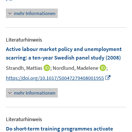
e
n
n
f
u
e
n
n
mehr Informationen
e
n
e
e
m
u
n
F
e
e
Literaturhinweis
m
n
F
Active labour market policy and unemployment
s
e
scarring
:
a ten-year Swedish panel study
(2008)
t
n
e
I
I
Strandh, Mattias
;
Nordlund, Madelene
;
s
r
n
n
t
I
https://doi.org/10.1017/S0047279408001955
ö
n
n
e
n
f
e
e
r
n
mehr Informationen
f
u
u
ö
e
n
e
e
f
u
e
m
m
f
e
n
F
F
n
Literaturhinweis
m
e
e
e
F
Do short-term training programmes activate
n
n
n