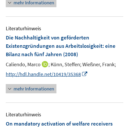
n
n
mehr Informationen
u
e
e
e
u
n
m
e
F
Literaturhinweis
m
e
F
Die Nachhaltigkeit von geförderten
n
e
Existenzgründungen aus Arbeitslosigkeit
:
eine
s
n
Bilanz nach fünf Jahren
t
(2008)
s
e
t
I
Caliendo, Marco
;
Künn, Steffen;
Wießner, Frank;
r
e
n
I
http://hdl.handle.net/10419/35368
ö
r
n
n
f
ö
e
n
f
mehr Informationen
f
u
e
n
f
e
u
e
n
m
e
n
e
F
Literaturhinweis
m
n
e
F
On mandatory activation of welfare receivers
n
e