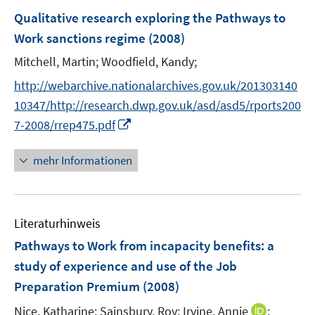
n
n
F
Qualitative research exploring the Pathways to
s
s
e
Work sanctions regime
(2008)
t
t
n
e
e
Mitchell, Martin;
Woodfield, Kandy;
s
r
r
t
http://webarchive.nationalarchives.gov.uk/201303140
ö
ö
e
10347/http://research.dwp.gov.uk/asd/asd5/rports200
f
f
r
f
I
f
7-2008/rrep475.pdf
ö
n
n
n
f
e
n
e
mehr Informationen
f
n
e
n
n
u
e
e
n
Literaturhinweis
m
F
Pathways to Work from incapacity benefits
:
a
e
study of experience and use of the Job
n
Preparation Premium
(2008)
s
t
I
Nice, Katharine;
Sainsbury, Roy;
Irvine, Annie
;