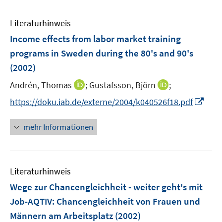
Literaturhinweis
Income effects from labor market training
programs in Sweden during the 80's and 90's
(2002)
I
I
Andrén, Thomas
;
Gustafsson, Björn
;
n
n
I
https://doku.iab.de/externe/2004/k040526f18.pdf
n
n
n
e
e
n
mehr Informationen
u
u
e
e
e
u
m
m
e
F
F
Literaturhinweis
m
e
e
F
Wege zur Chancengleichheit - weiter geht's mit
n
n
e
Job-AQTIV
:
Chancengleichheit von Frauen und
s
s
n
Männern am Arbeitsplatz
t
(2002)
t
s