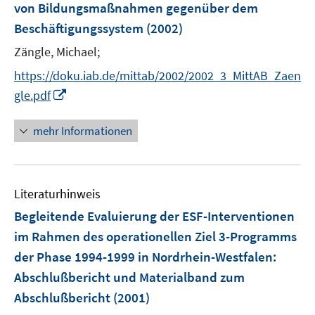
von Bildungsmaßnahmen gegenüber dem
t
e
Beschäftigungssystem
(2002)
r
Zängle, Michael;
ö
https://doku.iab.de/mittab/2002/2002_3_MittAB_Zaen
f
I
f
gle.pdf
n
n
n
e
mehr Informationen
e
n
u
e
Literaturhinweis
m
F
Begleitende Evaluierung der ESF-Interventionen
e
im Rahmen des operationellen Ziel 3-Programms
n
der Phase 1994-1999 in Nordrhein-Westfalen
:
s
Abschlußbericht und Materialband zum
t
e
Abschlußbericht
(2001)
r