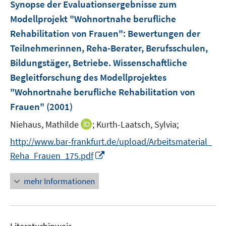
Synopse der Evaluationsergebnisse zum
e
e
Modellprojekt "Wohnortnahe berufliche
n
n
Rehabilitation von Frauen"
:
Bewertungen der
Teilnehmerinnen, Reha-Berater, Berufsschulen,
Bildungstäger, Betriebe. Wissenschaftliche
Begleitforschung des Modellprojektes
"Wohnortnahe berufliche Rehabilitation von
Frauen"
(2001)
I
Niehaus, Mathilde
;
Kurth-Laatsch, Sylvia;
n
http://www.bar-frankfurt.de/upload/Arbeitsmaterial_
n
I
Reha_Frauen_175.pdf
e
n
u
n
mehr Informationen
e
e
m
u
F
e
e