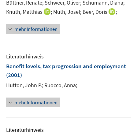
Büttner, Renate;
Schweer, Oliver;
Schumann, Diana;
ö
I
I
Knuth, Matthias
;
Muth, Josef;
Beer, Doris
;
f
n
n
f
n
n
n
mehr Informationen
e
e
e
u
u
n
e
e
m
m
Literaturhinweis
F
F
Benefit levels, tax progression and employment
e
e
(2001)
n
n
s
s
Hutton, John P.;
Ruocco, Anna;
t
t
e
e
mehr Informationen
r
r
ö
ö
f
f
f
f
Literaturhinweis
n
n