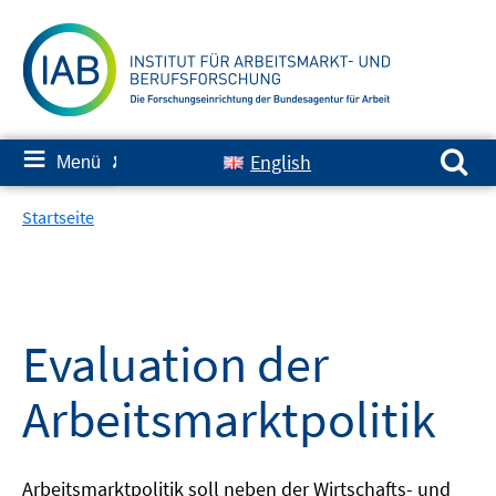
Springe
zum
Inhalt
Suchen nach:
≡
English
Menü
✘
Startseite
Evaluation der
Arbeitsmarktpolitik
Arbeitsmarktpolitik soll neben der Wirtschafts- und