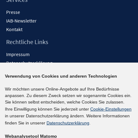
Presse
IAB-Newsletter
Kontakt
Rechtliche Links
Impressum
Datenschutzerklärung
Erklärung zur Barrierefreiheit
Verwendung von Cookies und anderen Technologien
Barrieren melden
Wir möchten unsere Online-Angebote auf Ihre Bedürfnisse
Social-Media-Kanäle
anpassen. Zu diesem Zweck setzen wir sogenannte Cookies ein.
Sie können selbst entscheiden, welche Cookies Sie zulassen.
BlueSky
Ihre Einwilligung können Sie jederzeit unter
Cookie-Einstellungen
YouTube
in unserer Datenschutzerklärung ändern. Weitere Informationen
LinkedIn
finden Sie in unserer
Datenschutzerklärung
.
XING
Webanalysetool Matomo