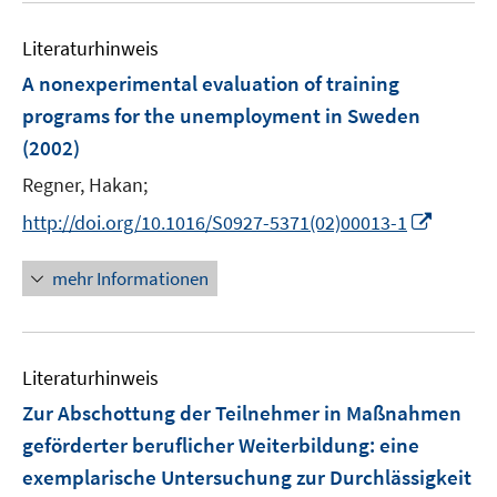
Literaturhinweis
A nonexperimental evaluation of training
programs for the unemployment in Sweden
(2002)
Regner, Hakan;
I
http://doi.org/10.1016/S0927-5371(02)00013-1
n
n
mehr Informationen
e
u
e
Literaturhinweis
m
F
Zur Abschottung der Teilnehmer in Maßnahmen
e
geförderter beruflicher Weiterbildung
:
eine
n
exemplarische Untersuchung zur Durchlässigkeit
s