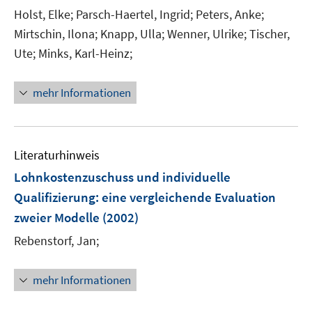
e
e
t
Holst, Elke;
Parsch-Haertel, Ingrid;
Peters, Anke;
r
r
e
Mirtschin, Ilona;
Knapp, Ulla;
Wenner, Ulrike;
Tischer,
ö
ö
r
Ute;
Minks, Karl-Heinz;
f
f
ö
f
f
f
n
n
mehr Informationen
f
e
e
n
n
n
e
n
Literaturhinweis
Lohnkostenzuschuss und individuelle
Qualifizierung
:
eine vergleichende Evaluation
zweier Modelle
(2002)
Rebenstorf, Jan;
mehr Informationen