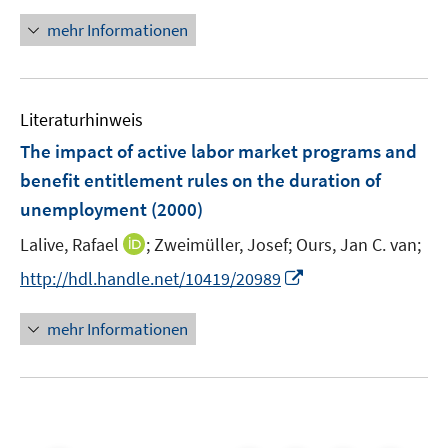
mehr Informationen
Literaturhinweis
The impact of active labor market programs and
benefit entitlement rules on the duration of
unemployment
(2000)
I
Lalive, Rafael
;
Zweimüller, Josef;
Ours, Jan C. van;
n
I
http://hdl.handle.net/10419/20989
n
n
e
n
mehr Informationen
u
e
e
u
m
e
F
m
e
F