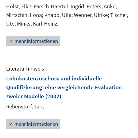
e
e
t
Holst, Elke;
Parsch-Haertel, Ingrid;
Peters, Anke;
r
r
e
Mirtschin, Ilona;
Knapp, Ulla;
Wenner, Ulrike;
Tischer,
ö
ö
r
Ute;
Minks, Karl-Heinz;
f
f
ö
f
f
f
n
n
mehr Informationen
f
e
e
n
n
n
e
n
Literaturhinweis
Lohnkostenzuschuss und individuelle
Qualifizierung
:
eine vergleichende Evaluation
zweier Modelle
(2002)
Rebenstorf, Jan;
mehr Informationen