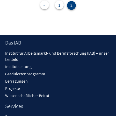
n
e
<
1
2
s
n
t
s
e
t
r
e
ö
r
f
Footer
Das IAB
ö
f
Inhalt
f
n
Institut für Arbeitsmarkt- und Berufsforschung (IAB) – unser
f
e
Leitbild
n
n
Institutsleitung
e
n
Graduiertenprogramm
Befragungen
Projekte
Wissenschaftlicher Beirat
Services