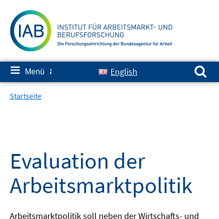
Springe
zum
Inhalt
Suchen nach:
≡
English
Menü
✘
Startseite
Evaluation der
Arbeitsmarktpolitik
Arbeitsmarktpolitik soll neben der Wirtschafts- und