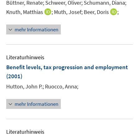
Büttner, Renate;
Schweer, Oliver;
Schumann, Diana;
ö
I
I
Knuth, Matthias
;
Muth, Josef;
Beer, Doris
;
f
n
n
f
n
n
n
mehr Informationen
e
e
e
u
u
n
e
e
m
m
Literaturhinweis
F
F
Benefit levels, tax progression and employment
e
e
(2001)
n
n
s
s
Hutton, John P.;
Ruocco, Anna;
t
t
e
e
mehr Informationen
r
r
ö
ö
f
f
f
f
Literaturhinweis
n
n