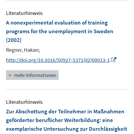
Literaturhinweis
A nonexperimental evaluation of training
programs for the unemployment in Sweden
(2002)
Regner, Hakan;
I
http://doi.org/10.1016/S0927-5371(02)00013-1
n
n
mehr Informationen
e
u
e
Literaturhinweis
m
F
Zur Abschottung der Teilnehmer in Maßnahmen
e
geförderter beruflicher Weiterbildung
:
eine
n
exemplarische Untersuchung zur Durchlässigkeit
s