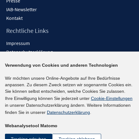
Presse
IAB-Newsletter
Kontakt
Rechtliche Links
Impressum
Datenschutzerklärung
Erklärung zur Barrierefreiheit
Verwendung von Cookies und anderen Technologien
Barrieren melden
Wir möchten unsere Online-Angebote auf Ihre Bedürfnisse
Social-Media-Kanäle
anpassen. Zu diesem Zweck setzen wir sogenannte Cookies ein.
Sie können selbst entscheiden, welche Cookies Sie zulassen.
BlueSky
Ihre Einwilligung können Sie jederzeit unter
Cookie-Einstellungen
YouTube
in unserer Datenschutzerklärung ändern. Weitere Informationen
LinkedIn
finden Sie in unserer
Datenschutzerklärung
.
XING
Webanalysetool Matomo
kununu
Netiquette
Tracking erlauben
Tracking ablehnen