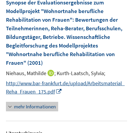
Synopse der Evaluationsergebnisse zum
e
e
Modellprojekt "Wohnortnahe berufliche
n
n
Rehabilitation von Frauen"
:
Bewertungen der
Teilnehmerinnen, Reha-Berater, Berufsschulen,
Bildungstäger, Betriebe. Wissenschaftliche
Begleitforschung des Modellprojektes
"Wohnortnahe berufliche Rehabilitation von
Frauen"
(2001)
I
Niehaus, Mathilde
;
Kurth-Laatsch, Sylvia;
n
http://www.bar-frankfurt.de/upload/Arbeitsmaterial_
n
I
Reha_Frauen_175.pdf
e
n
u
n
mehr Informationen
e
e
m
u
F
e
e