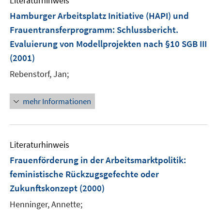
Literaturhinweis
m
n
F
Hamburger Arbeitsplatz Initiative (HAPI) und
s
e
Frauentransferprogramm
:
Schlussbericht.
t
n
e
Evaluierung von Modellprojekten nach §10 SGB III
s
r
(2001)
t
ö
e
Rebenstorf, Jan;
f
r
f
ö
n
mehr Informationen
f
e
f
n
n
e
Literaturhinweis
n
Frauenförderung in der Arbeitsmarktpolitik
:
feministische Rückzugsgefechte oder
Zukunftskonzept
(2000)
Henninger, Annette;