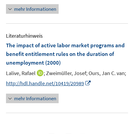
mehr Informationen
Literaturhinweis
The impact of active labor market programs and
benefit entitlement rules on the duration of
unemployment
(2000)
I
Lalive, Rafael
;
Zweimüller, Josef;
Ours, Jan C. van;
n
I
http://hdl.handle.net/10419/20989
n
n
e
n
mehr Informationen
u
e
e
u
m
e
F
m
e
F