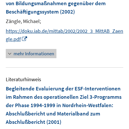
von Bildungsmaßnahmen gegenüber dem
t
e
Beschäftigungssystem
(2002)
r
Zängle, Michael;
ö
https://doku.iab.de/mittab/2002/2002_3_MittAB_Zaen
f
I
f
gle.pdf
n
n
n
e
mehr Informationen
e
n
u
e
Literaturhinweis
m
F
Begleitende Evaluierung der ESF-Interventionen
e
im Rahmen des operationellen Ziel 3-Programms
n
der Phase 1994-1999 in Nordrhein-Westfalen
:
s
Abschlußbericht und Materialband zum
t
e
Abschlußbericht
(2001)
r