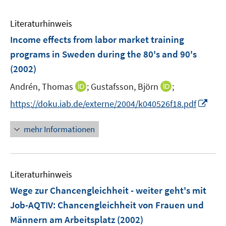
Literaturhinweis
Income effects from labor market training
programs in Sweden during the 80's and 90's
(2002)
I
I
Andrén, Thomas
;
Gustafsson, Björn
;
n
n
I
https://doku.iab.de/externe/2004/k040526f18.pdf
n
n
n
e
e
n
mehr Informationen
u
u
e
e
e
u
m
m
e
F
F
Literaturhinweis
m
e
e
F
Wege zur Chancengleichheit - weiter geht's mit
n
n
e
Job-AQTIV
:
Chancengleichheit von Frauen und
s
s
n
Männern am Arbeitsplatz
t
(2002)
t
s