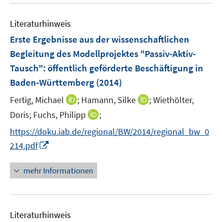
u
n
e
e
Literaturhinweis
m
n
F
Erste Ergebnisse aus der wissenschaftlichen
e
Begleitung des Modellprojektes "Passiv-Aktiv-
n
Tausch"
:
öffentlich geförderte Beschäftigung in
s
Baden-Württemberg
(2014)
t
e
I
I
Fertig, Michael
;
Hamann, Silke
;
Wiethölter,
r
n
n
I
Doris;
Fuchs, Philipp
;
ö
n
n
n
f
https://doku.iab.de/regional/BW/2014/regional_bw_0
e
e
n
f
I
214.pdf
u
u
e
n
n
e
e
u
e
n
mehr Informationen
m
m
e
n
e
F
F
m
u
e
e
F
e
n
n
e
Literaturhinweis
m
s
s
n