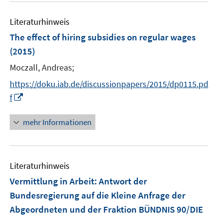
e
e
F
F
n
e
n
n
e
e
e
Literaturhinweis
m
n
n
n
F
The effect of hiring subsidies on regular wages
s
s
e
(2015)
t
t
n
e
e
Moczall, Andreas;
s
r
r
t
https://doku.iab.de/discussionpapers/2015/dp0115.pd
ö
ö
e
I
f
f
f
r
n
f
f
ö
n
n
n
mehr Informationen
f
e
e
e
f
u
n
n
n
e
e
Literaturhinweis
m
n
F
Vermittlung in Arbeit
:
Antwort der
e
Bundesregierung auf die Kleine Anfrage der
n
Abgeordneten und der Fraktion BÜNDNIS 90/DIE
s