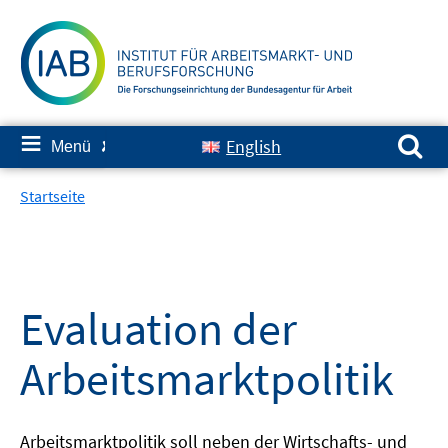
Springe
zum
Inhalt
Suchen nach:
≡
English
Menü
✘
Startseite
Evaluation der
Arbeitsmarktpolitik
Arbeitsmarktpolitik soll neben der Wirtschafts- und