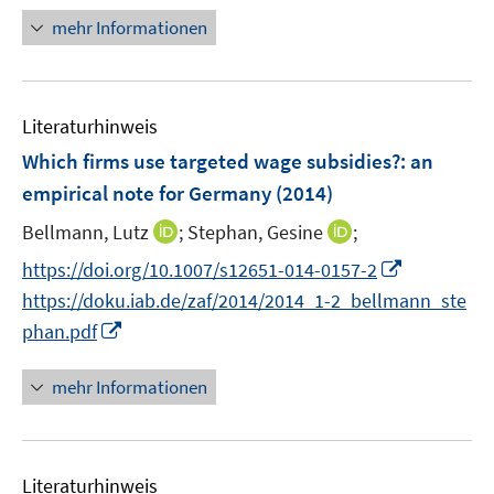
f
n
mehr Informationen
n
e
e
u
n
e
Literaturhinweis
m
F
Which firms use targeted wage subsidies?
:
an
e
empirical note for Germany
(2014)
n
I
I
Bellmann, Lutz
;
Stephan, Gesine
;
s
n
n
t
I
https://doi.org/10.1007/s12651-014-0157-2
n
n
e
n
https://doku.iab.de/zaf/2014/2014_1-2_bellmann_ste
e
e
r
n
I
phan.pdf
u
u
ö
e
n
e
e
f
u
n
mehr Informationen
m
m
f
e
e
F
F
n
m
u
e
e
e
F
e
n
n
n
e
Literaturhinweis
m