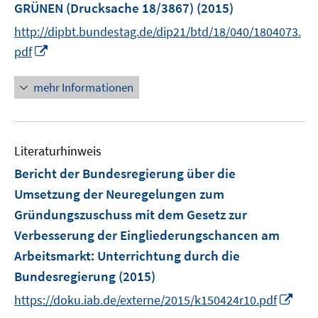
GRÜNEN (Drucksache 18/3867)
(2015)
t
e
http://dipbt.bundestag.de/dip21/btd/18/040/1804073.
r
I
pdf
ö
n
f
n
mehr Informationen
f
e
n
u
e
e
n
Literaturhinweis
m
F
Bericht der Bundesregierung über die
e
Umsetzung der Neuregelungen zum
n
Gründungszuschuss mit dem Gesetz zur
s
Verbesserung der Eingliederungschancen am
t
e
Arbeitsmarkt
:
Unterrichtung durch die
r
Bundesregierung
(2015)
ö
I
https://doku.iab.de/externe/2015/k150424r10.pdf
f
n