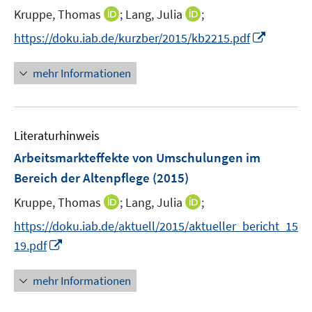
t
I
I
Kruppe, Thomas
;
Lang, Julia
;
e
n
n
I
https://doku.iab.de/kurzber/2015/kb2215.pdf
r
n
n
n
ö
e
e
n
mehr Informationen
f
u
u
e
f
e
e
u
n
m
m
e
e
F
F
Literaturhinweis
m
n
e
e
F
Arbeitsmarkteffekte von Umschulungen im
n
n
e
Bereich der Altenpflege
(2015)
s
s
n
t
t
I
I
Kruppe, Thomas
;
Lang, Julia
;
s
e
e
n
n
t
https://doku.iab.de/aktuell/2015/aktueller_bericht_15
r
r
n
n
e
I
19.pdf
ö
ö
e
e
r
n
f
f
u
u
ö
n
mehr Informationen
f
f
e
e
f
e
n
n
m
m
f
u