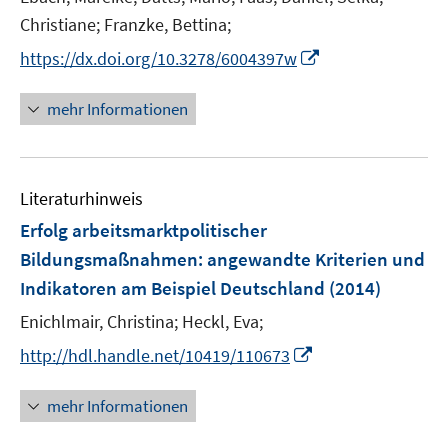
ö
ö
r
e
f
f
Christiane;
Franzke, Bettina;
f
f
ö
r
n
n
f
f
I
https://dx.doi.org/10.3278/6004397w
f
ö
e
e
n
n
n
f
f
n
n
e
e
n
n
mehr Informationen
f
n
n
e
e
n
u
n
e
e
n
Literaturhinweis
m
F
Erfolg arbeitsmarktpolitischer
e
Bildungsmaßnahmen
:
angewandte Kriterien und
n
Indikatoren am Beispiel Deutschland
(2014)
s
t
Enichlmair, Christina;
Heckl, Eva;
e
I
http://hdl.handle.net/10419/110673
r
n
ö
n
mehr Informationen
f
e
f