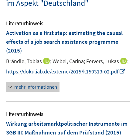
im Aspekt "Deutschland"
Literaturhinweis
Activation as a first step
:
estimating the causal
effects of a job search assistance programme
(2015)
I
I
Brändle, Tobias
;
Webel, Carina;
Fervers, Lukas
;
n
n
I
https://doku.iab.de/externe/2015/k150313r02.pdf
n
n
n
e
e
n
mehr Informationen
u
u
e
e
e
u
m
m
e
F
F
Literaturhinweis
m
e
e
F
Wirkung arbeitsmarktpolitischer Instrumente im
n
n
e
SGB III: Maßnahmen auf dem Prüfstand
(2015)
s
s