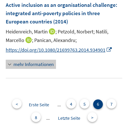
F
Active inclusion as an organisational challenge
t
t
:
s
e
e
e
integrated anti-poverty policies in three
t
n
r
r
e
European countries
(2014)
s
ö
ö
r
t
I
Heidenreich, Martin
;
Petzold, Norbert;
Natili,
f
f
ö
e
n
f
f
I
Marcello
;
Panican, Alexandru;
f
r
n
n
n
n
f
I
https://doi.org/10.1080/21699763.2014.934901
ö
e
e
e
n
n
n
f
u
n
n
e
e
n
mehr Informationen
f
e
u
n
e
n
m
e
u
e
F
m
e
n
e
F
m
n
e
F
s
n
e
<
4
5
6
7
Erste Seite
...
t
s
n
e
t
s
8
>
...
Letzte Seite
r
e
t
ö