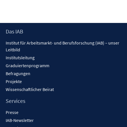
r
e
f
ö
r
f
f
ö
n
f
f
e
n
f
Footer
Das IAB
n
e
n
Inhalt
n
Institut für Arbeitsmarkt- und Berufsforschung (IAB) – unser
e
Leitbild
n
Institutsleitung
Graduiertenprogramm
Befragungen
Projekte
Wissenschaftlicher Beirat
Services
Presse
IAB-Newsletter