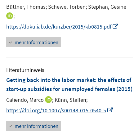
n
t
t
Büttner, Thomas;
Schewe, Torben;
Stephan, Gesine
s
e
e
t
I
;
r
r
e
n
I
https://doku.iab.de/kurzber/2015/kb0815.pdf
ö
ö
r
n
n
f
f
ö
e
n
mehr Informationen
f
f
f
u
e
n
n
f
e
u
e
e
n
m
e
n
n
e
F
Literaturhinweis
m
n
e
F
Getting back into the labor market
:
the effects of
n
e
start-up subsidies for unemployed females
(2015)
s
n
t
I
Caliendo, Marco
;
Künn, Steffen;
s
e
n
t
I
https://doi.org/10.1007/s00148-015-0540-5
r
n
e
n
ö
e
r
n
mehr Informationen
f
u
ö
e
f
e
f