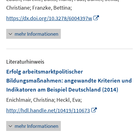
ö
ö
r
e
f
f
Christiane;
Franzke, Bettina;
f
f
ö
r
n
n
f
f
I
https://dx.doi.org/10.3278/6004397w
f
ö
e
e
n
n
n
f
f
n
n
e
e
n
n
mehr Informationen
f
n
n
e
e
n
u
n
e
e
n
Literaturhinweis
m
F
Erfolg arbeitsmarktpolitischer
e
Bildungsmaßnahmen
:
angewandte Kriterien und
n
Indikatoren am Beispiel Deutschland
(2014)
s
t
Enichlmair, Christina;
Heckl, Eva;
e
I
http://hdl.handle.net/10419/110673
r
n
ö
n
mehr Informationen
f
e
f