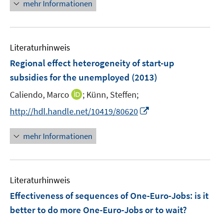
n
e
mehr Informationen
m
f
e
n
F
n
u
e
e
e
n
n
Literaturhinweis
m
s
F
Regional effect heterogeneity of start-up
t
e
e
subsidies for the unemployed
(2013)
n
r
I
Caliendo, Marco
;
Künn, Steffen;
s
ö
n
t
I
f
http://hdl.handle.net/10419/80620
n
e
n
f
e
r
n
n
mehr Informationen
u
ö
e
e
e
f
u
n
m
f
e
F
n
Literaturhinweis
m
e
e
F
Effectiveness of sequences of One-Euro-Jobs
:
is it
n
n
e
better to do more One-Euro-Jobs or to wait?
s
n