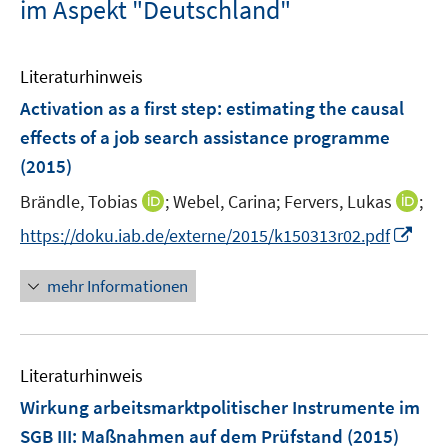
im Aspekt "Deutschland"
Literaturhinweis
Activation as a first step
:
estimating the causal
effects of a job search assistance programme
(2015)
I
I
Brändle, Tobias
;
Webel, Carina;
Fervers, Lukas
;
n
n
I
https://doku.iab.de/externe/2015/k150313r02.pdf
n
n
n
e
e
n
mehr Informationen
u
u
e
e
e
u
m
m
e
F
F
Literaturhinweis
m
e
e
F
Wirkung arbeitsmarktpolitischer Instrumente im
n
n
e
SGB III: Maßnahmen auf dem Prüfstand
(2015)
s
s