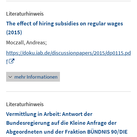
e
e
F
F
n
e
n
n
e
e
e
Literaturhinweis
m
n
n
n
F
The effect of hiring subsidies on regular wages
s
s
e
(2015)
t
t
n
e
e
Moczall, Andreas;
s
r
r
t
https://doku.iab.de/discussionpapers/2015/dp0115.pd
ö
ö
e
I
f
f
f
r
n
f
f
ö
n
n
n
mehr Informationen
f
e
e
e
f
u
n
n
n
e
e
Literaturhinweis
m
n
F
Vermittlung in Arbeit
:
Antwort der
e
Bundesregierung auf die Kleine Anfrage der
n
Abgeordneten und der Fraktion BÜNDNIS 90/DIE
s