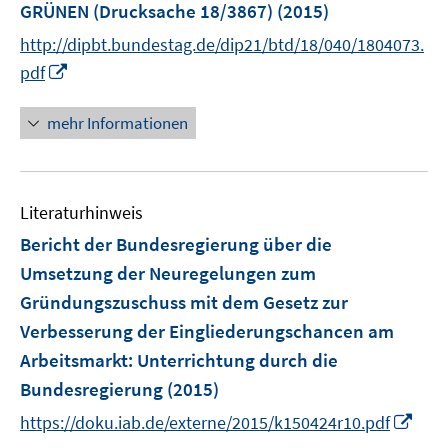
GRÜNEN (Drucksache 18/3867)
(2015)
t
e
http://dipbt.bundestag.de/dip21/btd/18/040/1804073.
r
I
pdf
ö
n
f
n
mehr Informationen
f
e
n
u
e
e
n
Literaturhinweis
m
F
Bericht der Bundesregierung über die
e
Umsetzung der Neuregelungen zum
n
Gründungszuschuss mit dem Gesetz zur
s
Verbesserung der Eingliederungschancen am
t
e
Arbeitsmarkt
:
Unterrichtung durch die
r
Bundesregierung
(2015)
ö
I
https://doku.iab.de/externe/2015/k150424r10.pdf
f
n