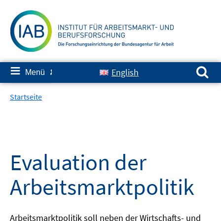
Springe
zum
Inhalt
Suchen nach:
≡
English
Menü
✘
Startseite
Evaluation der
Arbeitsmarktpolitik
Arbeitsmarktpolitik soll neben der Wirtschafts- und