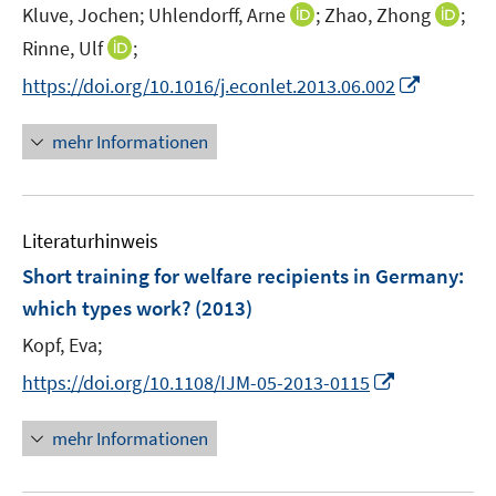
t
I
I
Kluve, Jochen;
Uhlendorff, Arne
;
Zhao, Zhong
;
s
e
n
n
t
I
Rinne, Ulf
;
r
n
n
e
n
I
https://doi.org/10.1016/j.econlet.2013.06.002
ö
e
e
r
n
n
f
u
u
ö
e
n
f
mehr Informationen
e
e
f
u
e
n
m
m
f
e
u
e
F
F
n
m
e
n
e
e
e
F
Literaturhinweis
m
n
n
n
e
F
Short training for welfare recipients in Germany:
s
s
n
e
t
t
which types work?
(2013)
s
n
e
e
t
Kopf, Eva;
s
r
r
e
t
I
https://doi.org/10.1108/IJM-05-2013-0115
ö
ö
r
e
n
f
f
ö
r
n
mehr Informationen
f
f
f
ö
e
n
n
f
f
u
e
e