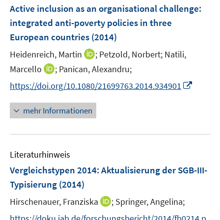
F
Active inclusion as an organisational challenge
t
t
:
s
e
e
e
integrated anti-poverty policies in three
t
n
r
r
e
European countries
(2014)
s
ö
ö
r
t
I
Heidenreich, Martin
;
Petzold, Norbert;
Natili,
f
f
ö
e
n
f
f
I
Marcello
;
Panican, Alexandru;
f
r
n
n
n
n
f
I
https://doi.org/10.1080/21699763.2014.934901
ö
e
e
e
n
n
n
f
u
n
n
e
e
n
mehr Informationen
f
e
u
n
e
n
m
e
u
e
F
m
e
n
e
F
Literaturhinweis
m
n
e
F
Vergleichstypen 2014
:
Aktualisierung der SGB-III-
s
n
e
t
Typisierung
(2014)
s
n
e
t
I
Hirschenauer, Franziska
;
Springer, Angelina;
s
r
e
n
t
https://doku.iab.de/forschungsbericht/2014/fb0214.p
ö