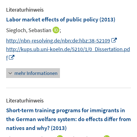
m
e
n
F
Literaturhinweis
m
e
F
Labor market effects of public policy
(2013)
n
e
s
I
Siegloch, Sebastian
;
n
t
n
s
I
http://nbn-resolving.de/nbn:de:hbz:38-52109
e
n
t
n
http://kups.ub.uni-koeln.de/5210/1/0_Dissertation.pd
r
e
e
n
I
f
ö
u
r
e
n
f
e
ö
u
n
mehr Informationen
f
m
f
e
e
n
F
f
m
u
e
e
n
F
e
n
n
e
e
Literaturhinweis
m
s
n
n
F
Short-term training programs for immigrants in
t
s
e
e
the German welfare system
:
do effects differ from
t
n
r
natives and why?
(2013)
e
s
ö
r