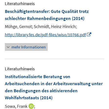
e
e
e
Literaturhinweis
m
n
n
n
F
Beschäftigtentransfer: Gute Qualität trotz
s
s
e
schlechter Rahmenbedingungen
(2014)
t
t
n
e
e
Mühge, Gernot;
Schmidt, Heinz Hinrich;
s
r
r
t
I
http://library.fes.de/pdf-files/wiso/10766.pdf
ö
ö
e
n
f
f
r
n
mehr Informationen
f
f
ö
e
n
n
f
u
e
e
f
e
n
n
n
Literaturhinweis
m
e
F
Institutionalisierte Beratung von
n
e
Arbeitsuchenden in der Arbeitsverwaltung unter
n
den Bedingungen des aktivierenden
s
Wohlfahrtsstaats
(2014)
t
e
I
Sowa, Frank
;