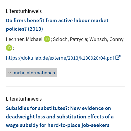
n
f
e
n
n
e
n
Literaturhinweis
m
n
e
F
Do firms benefit from active labour market
n
e
policies?
(2013)
n
I
Lechner, Michael
;
Scioch, Patrycja;
Wunsch, Conny
s
n
t
I
;
n
e
n
I
https://doku.iab.de/externe/2013/k130920r04.pdf
e
r
n
n
u
ö
e
n
mehr Informationen
e
f
u
e
m
f
e
u
F
n
m
e
e
e
F
Literaturhinweis
m
n
n
e
F
Subsidies for substitutes?
:
New evidence on
s
n
e
t
deadweight loss and substitution effects of a
s
n
e
wage subsidy for hard-to-place job-seekers
t
s
r