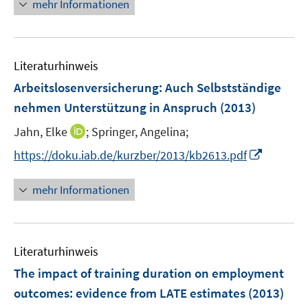
n
n
mehr Informationen
e
e
f
e
e
m
m
f
u
n
F
F
n
e
e
e
e
Literaturhinweis
m
n
n
n
F
Arbeitslosenversicherung: Auch Selbstständige
s
s
e
nehmen Unterstützung in Anspruch
(2013)
t
t
n
e
e
I
Jahn, Elke
;
Springer, Angelina;
s
r
r
n
t
I
https://doku.iab.de/kurzber/2013/kb2613.pdf
ö
ö
n
e
n
f
f
e
r
n
mehr Informationen
f
f
u
ö
e
n
n
e
f
u
e
e
m
f
e
n
n
F
n
Literaturhinweis
m
e
e
F
The impact of training duration on employment
n
n
e
outcomes
:
evidence from LATE estimates
(2013)
s
n