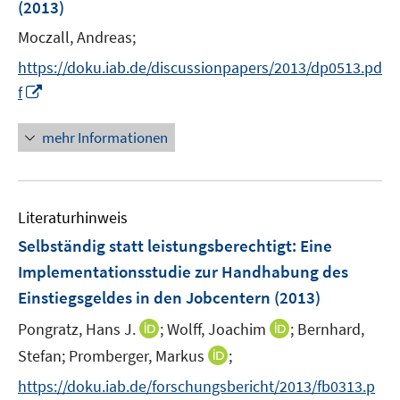
e
(2013)
t
ö
r
e
Moczall, Andreas;
f
ö
r
f
f
https://doku.iab.de/discussionpapers/2013/dp0513.pd
ö
n
f
I
f
f
e
n
n
f
n
e
n
mehr Informationen
n
n
e
e
u
n
e
Literaturhinweis
m
F
Selbständig statt leistungsberechtigt: Eine
e
Implementationsstudie zur Handhabung des
n
Einstiegsgeldes in den Jobcentern
(2013)
s
t
I
I
Pongratz, Hans J.
;
Wolff, Joachim
;
Bernhard,
e
n
n
I
Stefan;
Promberger, Markus
;
r
n
n
n
https://doku.iab.de/forschungsbericht/2013/fb0313.p
ö
e
e
n