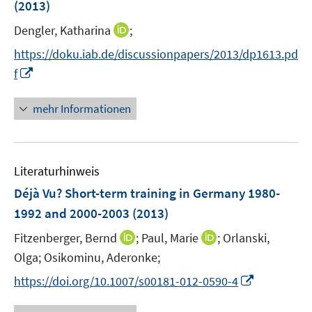
(2013)
t
s
e
t
I
Dengler, Katharina
;
r
e
n
https://doku.iab.de/discussionpapers/2013/dp1613.pd
ö
r
n
I
f
f
ö
e
n
f
f
u
n
n
mehr Informationen
f
e
e
e
n
m
u
n
e
F
e
n
e
Literaturhinweis
m
n
F
Déjà Vu? Short-term training in Germany 1980-
s
e
1992 and 2000-2003
(2013)
t
n
e
I
I
Fitzenberger, Bernd
;
Paul, Marie
;
Orlanski,
s
r
n
n
t
Olga;
Osikominu, Aderonke;
ö
n
n
e
I
f
https://doi.org/10.1007/s00181-012-0590-4
e
e
r
n
f
u
u
ö