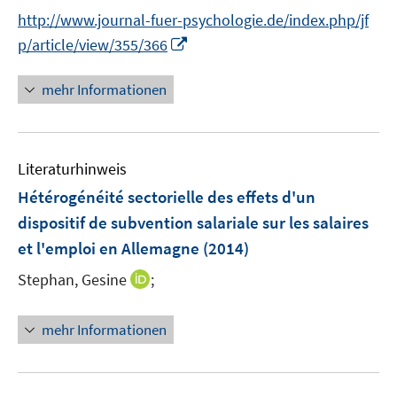
r
n
http://www.journal-fuer-psychologie.de/index.php/jf
ö
n
I
p/article/view/355/366
f
e
n
f
u
n
n
mehr Informationen
e
e
e
m
u
n
F
e
e
Literaturhinweis
m
n
F
Hétérogénéité sectorielle des effets d'un
s
e
dispositif de subvention salariale sur les salaires
t
n
e
et l'emploi en Allemagne
(2014)
s
r
t
I
Stephan, Gesine
;
ö
e
n
f
r
n
f
mehr Informationen
ö
e
n
f
u
e
f
e
n