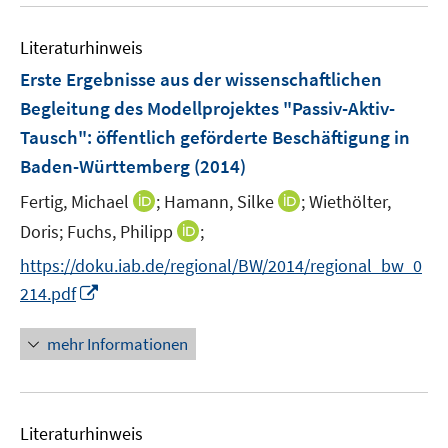
u
n
e
e
Literaturhinweis
m
n
F
Erste Ergebnisse aus der wissenschaftlichen
e
Begleitung des Modellprojektes "Passiv-Aktiv-
n
Tausch"
:
öffentlich geförderte Beschäftigung in
s
Baden-Württemberg
(2014)
t
e
I
I
Fertig, Michael
;
Hamann, Silke
;
Wiethölter,
r
n
n
I
Doris;
Fuchs, Philipp
;
ö
n
n
n
f
https://doku.iab.de/regional/BW/2014/regional_bw_0
e
e
n
f
I
214.pdf
u
u
e
n
n
e
e
u
e
n
mehr Informationen
m
m
e
n
e
F
F
m
u
e
e
F
e
n
n
e
Literaturhinweis
m
s
s
n