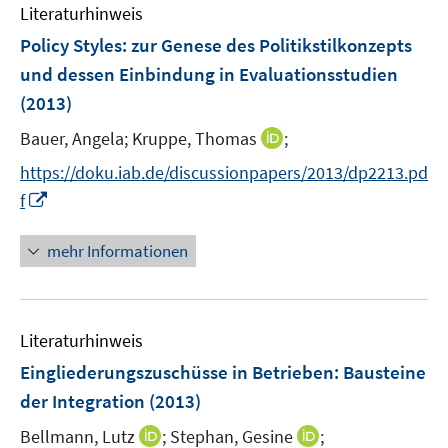
n
m
Literaturhinweis
e
F
Policy Styles
:
zur Genese des Politikstilkonzepts
n
e
und dessen Einbindung in Evaluationsstudien
n
(2013)
s
t
I
Bauer, Angela;
Kruppe, Thomas
;
e
n
https://doku.iab.de/discussionpapers/2013/dp2213.pd
r
n
I
f
ö
e
n
f
u
n
f
mehr Informationen
e
e
n
m
u
e
F
e
n
e
Literaturhinweis
m
n
F
Eingliederungszuschüsse in Betrieben: Bausteine
s
e
der Integration
(2013)
t
n
e
I
I
Bellmann, Lutz
;
Stephan, Gesine
;
s