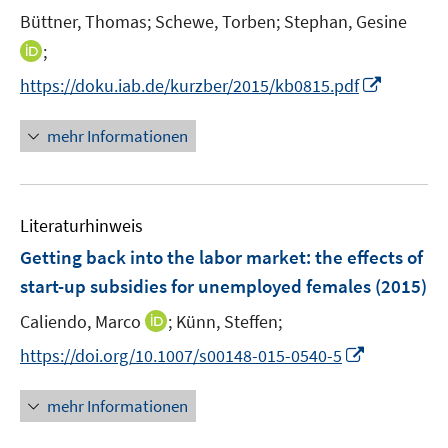
n
t
t
Büttner, Thomas;
Schewe, Torben;
Stephan, Gesine
s
e
e
t
I
;
r
r
e
n
I
https://doku.iab.de/kurzber/2015/kb0815.pdf
ö
ö
r
n
n
f
f
ö
e
n
mehr Informationen
f
f
f
u
e
n
n
f
e
u
e
e
n
m
e
n
n
e
F
Literaturhinweis
m
n
e
F
Getting back into the labor market
:
the effects of
n
e
start-up subsidies for unemployed females
(2015)
s
n
t
I
Caliendo, Marco
;
Künn, Steffen;
s
e
n
t
I
https://doi.org/10.1007/s00148-015-0540-5
r
n
e
n
ö
e
r
n
mehr Informationen
f
u
ö
e
f
e
f