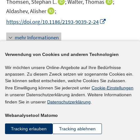
t
I
I
Thomsen, Stephan L.
;
Walter, Thomas
;
f
ö
e
n
n
f
I
Aldashev, Alisher
;
f
r
n
n
n
n
f
I
https://doi.org/10.1186/2193-9039-2-24
ö
e
e
e
n
n
n
f
u
u
n
e
e
n
mehr Informationen
f
e
e
u
n
e
n
m
m
e
u
e
F
F
Verwendung von Cookies und anderen Technologien
m
e
n
e
e
F
Literaturhinweis
m
Wir möchten unsere Online-Angebote auf Ihre Bedürfnisse
n
n
e
F
Optimal use of labor market policies
:
the role of
anpassen. Zu diesem Zweck setzen wir sogenannte Cookies ein.
s
s
n
e
Sie können selbst entscheiden, welche Cookies Sie zulassen.
t
t
job search assistance
(2013)
s
n
Ihre Einwilligung können Sie jederzeit unter
Cookie-Einstellungen
e
e
t
I
Wunsch, Conny
;
s
in unserer Datenschutzerklärung ändern. Weitere Informationen
r
r
e
n
finden Sie in unserer
Datenschutzerklärung
.
t
I
https://doi.org/10.1162/REST_a_00371
ö
ö
r
n
e
n
f
f
ö
Webanalysetool Matomo
e
r
n
f
f
mehr Informationen
f
u
ö
e
n
n
Tracking erlauben
Tracking ablehnen
f
e
f
u
e
e
n