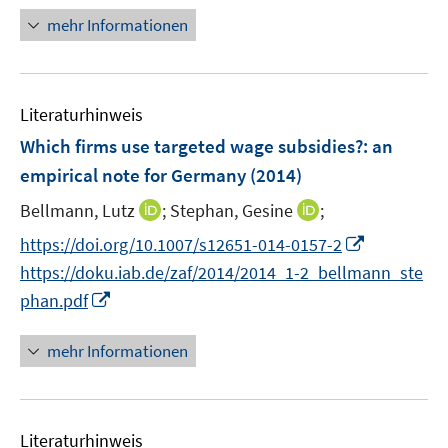
f
n
mehr Informationen
n
e
e
u
n
e
Literaturhinweis
m
F
Which firms use targeted wage subsidies?
:
an
e
empirical note for Germany
(2014)
n
I
I
Bellmann, Lutz
;
Stephan, Gesine
;
s
n
n
t
I
https://doi.org/10.1007/s12651-014-0157-2
n
n
e
n
https://doku.iab.de/zaf/2014/2014_1-2_bellmann_ste
e
e
r
n
I
phan.pdf
u
u
ö
e
n
e
e
f
u
n
mehr Informationen
m
m
f
e
e
F
F
n
m
u
e
e
e
F
e
n
n
n
e
Literaturhinweis
m