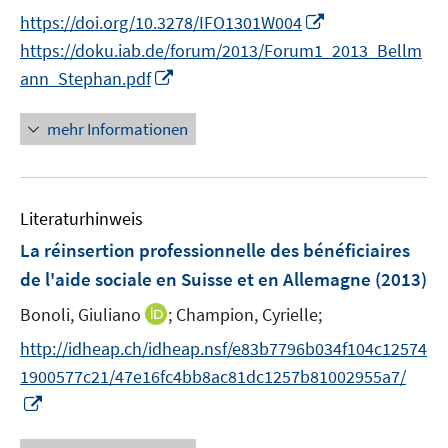
r
n
n
t
I
https://doi.org/10.3278/IFO1301W004
ö
n
n
e
n
f
https://doku.iab.de/forum/2013/Forum1_2013_Bellm
e
e
r
n
f
I
ann_Stephan.pdf
u
u
ö
e
n
n
e
e
f
u
e
n
mehr Informationen
m
m
f
e
n
e
F
F
n
m
u
e
e
e
F
e
n
n
n
e
Literaturhinweis
m
s
s
n
F
La réinsertion professionnelle des bénéficiaires
t
t
s
e
e
e
de l'aide sociale en Suisse et en Allemagne
(2013)
t
n
r
r
e
I
Bonoli, Giuliano
;
Champion, Cyrielle;
s
ö
ö
r
n
t
f
f
http://idheap.ch/idheap.nsf/e83b7796b034f104c12574
ö
n
e
f
f
1900577c21/47e16fc4bb8ac81dc1257b81002955a7/
f
e
r
n
n
I
f
u
ö
e
e
n
n
e
f
n
n