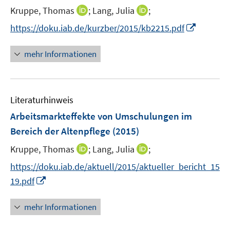
t
I
I
Kruppe, Thomas
;
Lang, Julia
;
e
n
n
I
https://doku.iab.de/kurzber/2015/kb2215.pdf
r
n
n
n
ö
e
e
n
mehr Informationen
f
u
u
e
f
e
e
u
n
m
m
e
e
F
F
Literaturhinweis
m
n
e
e
F
Arbeitsmarkteffekte von Umschulungen im
n
n
e
Bereich der Altenpflege
(2015)
s
s
n
t
t
I
I
Kruppe, Thomas
;
Lang, Julia
;
s
e
e
n
n
t
https://doku.iab.de/aktuell/2015/aktueller_bericht_15
r
r
n
n
e
I
19.pdf
ö
ö
e
e
r
n
f
f
u
u
ö
n
mehr Informationen
f
f
e
e
f
e
n
n
m
m
f
u