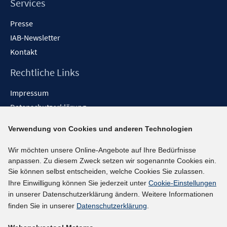
Services
Presse
IAB-Newsletter
Kontakt
Rechtliche Links
Impressum
Datenschutzerklärung
Erklärung zur Barrierefreiheit
Verwendung von Cookies und anderen Technologien
Barrieren melden
Wir möchten unsere Online-Angebote auf Ihre Bedürfnisse
Social-Media-Kanäle
anpassen. Zu diesem Zweck setzen wir sogenannte Cookies ein.
Sie können selbst entscheiden, welche Cookies Sie zulassen.
BlueSky
Ihre Einwilligung können Sie jederzeit unter
Cookie-Einstellungen
YouTube
in unserer Datenschutzerklärung ändern. Weitere Informationen
LinkedIn
finden Sie in unserer
Datenschutzerklärung
.
XING