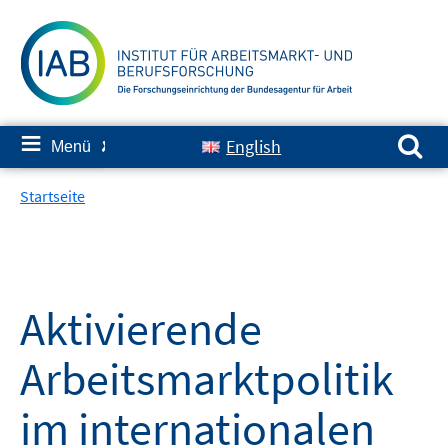
Springe
zum
Inhalt
Suchen nach:
≡
English
Menü
✘
Startseite
Aktivierende
Arbeitsmarktpolitik
im internationalen