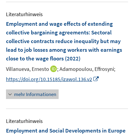
u
n
n
f
m
m
f
e
e
e
n
F
F
Literaturhinweis
f
m
n
n
e
e
e
n
F
Employment and wage effects of extending
n
n
n
e
e
collective bargaining agreements
:
Sectoral
s
s
n
n
collective contracts reduce inequality but may
t
t
s
e
e
lead to job losses among workers with earnings
t
r
r
e
close to the wage floors
(2022)
ö
ö
r
I
Villanueva, Ernesto
;
Adamopoulou, Effrosyni;
f
f
ö
n
f
f
I
https://doi.org/10.15185/izawol.136.v2
f
n
n
n
n
f
e
e
e
n
n
mehr Informationen
u
n
n
e
e
e
u
n
m
e
F
Literaturhinweis
m
e
F
Employment and Social Developments in Europe
n