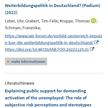
n
e
Weiterbildungspolitik in Deutschland? (Podium)
s
n
(2022)
t
s
e
t
I
Leber, Ute;
Grabert, Tim-Felix;
Kruppe, Thomas
;
r
e
n
Schreyer, Franziska;
ö
r
n
f
https://www.iab-forum.de/vorbild-oesterreich-impuls
ö
e
f
I
e-fuer-die-weiterbildungspolitik-in-deutschland/
f
u
n
n
I
f
https://doi.org/10.48720/IAB.FOO.20221129.01
e
e
n
n
n
m
n
e
n
e
F
mehr Informationen
u
e
n
e
e
u
n
m
e
s
F
Literaturhinweis
m
t
e
F
e
Explaining public support for demanding
n
e
r
activation of the unemployed: The role of
s
n
ö
subjective risk perceptions and stereotypes
t
s
f