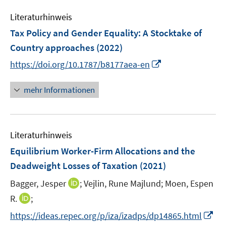
e
f
Literaturhinweis
m
n
F
e
Tax Policy and Gender Equality
:
A Stocktake of
e
n
Country approaches
(2022)
n
I
https://doi.org/10.1787/b8177aea-en
s
n
t
n
mehr Informationen
e
e
r
u
ö
e
f
Literaturhinweis
m
f
F
Equilibrium Worker-Firm Allocations and the
n
e
e
Deadweight Losses of Taxation
(2021)
n
n
I
Bagger, Jesper
;
Vejlin, Rune Majlund;
Moen, Espen
s
n
t
I
R.
;
n
e
n
I
https://ideas.repec.org/p/iza/izadps/dp14865.html
e
r
n