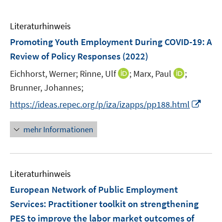
Literaturhinweis
Promoting Youth Employment During COVID-19: A
Review of Policy Responses
(2022)
I
I
Eichhorst, Werner;
Rinne, Ulf
;
Marx, Paul
;
n
n
Brunner, Johannes;
n
n
I
https://ideas.repec.org/p/iza/izapps/pp188.html
e
e
n
u
u
n
mehr Informationen
e
e
e
m
m
u
F
F
e
e
e
Literaturhinweis
m
n
n
F
European Network of Public Employment
s
s
e
Services: Practitioner toolkit on strengthening
t
t
n
e
e
PES to improve the labor market outcomes of
s