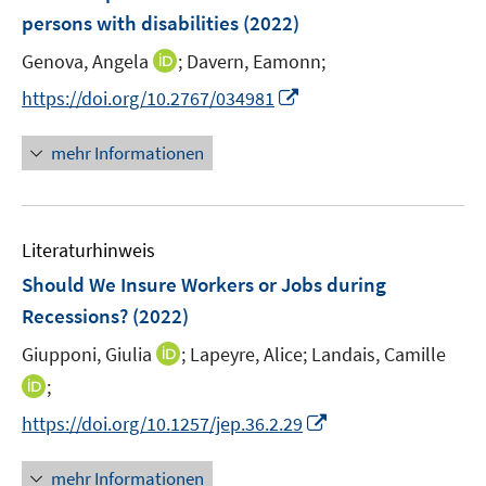
r
r
persons with disabilities
(2022)
t
ö
ö
e
I
Genova, Angela
;
Davern, Eamonn;
f
f
r
n
f
f
I
https://doi.org/10.2767/034981
ö
n
n
n
n
f
e
e
e
n
mehr Informationen
f
u
n
n
e
n
e
u
e
m
e
n
F
Literaturhinweis
m
e
F
Should We Insure Workers or Jobs during
n
e
Recessions?
(2022)
s
n
t
I
Giupponi, Giulia
;
Lapeyre, Alice;
Landais, Camille
s
e
n
t
I
;
r
n
e
n
I
https://doi.org/10.1257/jep.36.2.29
ö
e
r
n
n
f
u
ö
e
n
f
mehr Informationen
e
f