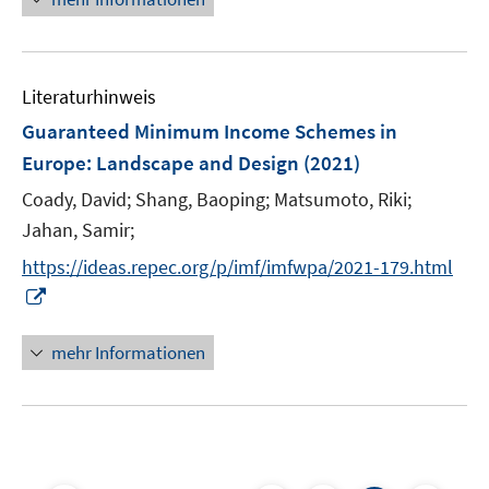
f
m
f
e
n
F
f
u
e
e
n
e
n
n
e
Literaturhinweis
m
s
n
F
Guaranteed Minimum Income Schemes in
t
e
e
Europe: Landscape and Design
(2021)
n
r
Coady, David;
Shang, Baoping;
Matsumoto, Riki;
s
ö
t
Jahan, Samir;
f
e
f
https://ideas.repec.org/p/imf/imfwpa/2021-179.html
r
n
I
ö
e
n
f
n
n
mehr Informationen
f
e
n
u
e
e
n
m
F