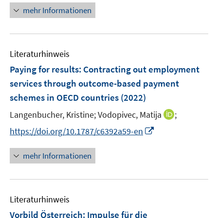
u
u
n
n
e
n
n
mehr Informationen
e
e
n
e
e
m
m
u
n
F
F
e
e
e
Literaturhinweis
m
n
n
F
Paying for results: Contracting out employment
s
s
e
services through outcome-based payment
t
t
n
e
e
schemes in OECD countries
(2022)
s
r
r
t
I
Langenbucher, Kristine;
Vodopivec, Matija
;
ö
ö
e
n
I
f
f
https://doi.org/10.1787/c6392a59-en
r
n
n
f
f
ö
e
n
n
n
mehr Informationen
f
u
e
e
e
f
e
u
n
n
n
m
e
e
F
Literaturhinweis
m
n
e
F
Vorbild Österreich: Impulse für die