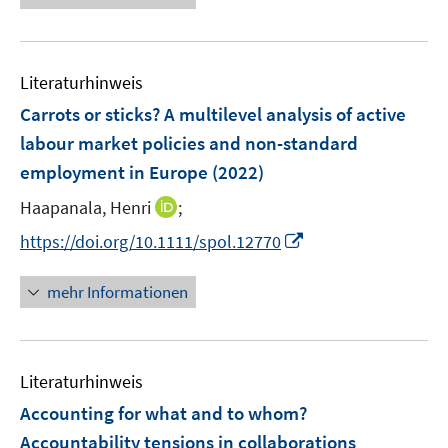
u
e
n
m
f
e
u
e
F
n
m
e
n
e
e
F
Literaturhinweis
m
n
n
e
F
Carrots or sticks? A multilevel analysis of active
s
n
e
t
labour market policies and non-standard
s
n
e
employment in Europe
t
(2022)
s
r
e
t
I
Haapanala, Henri
;
ö
r
e
n
f
I
https://doi.org/10.1111/spol.12770
ö
r
n
f
n
f
ö
e
n
n
f
mehr Informationen
f
u
e
e
n
f
e
n
u
e
n
m
e
n
e
F
Literaturhinweis
m
n
e
F
Accounting for what and to whom?
n
e
Accountability tensions in collaborations
s