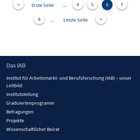
e
<
4
5
6
7
Erste Seite
...
n
s
8
>
...
Letzte Seite
t
e
r
ö
f
f
Footer
Das IAB
n
Inhalt
Institut für Arbeitsmarkt- und Berufsforschung (IAB) – unser
e
Leitbild
n
Institutsleitung
Graduiertenprogramm
Befragungen
Projekte
Wissenschaftlicher Beirat