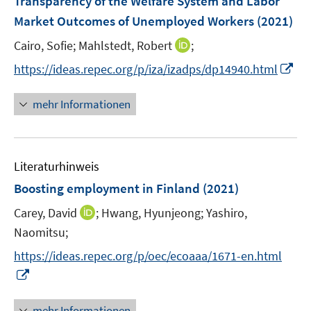
Transparency of the Welfare System and Labor
s
e
Market Outcomes of Unemployed Workers
(2021)
t
n
e
I
Cairo, Sofie;
Mahlstedt, Robert
;
s
r
n
t
I
https://ideas.repec.org/p/iza/izadps/dp14940.html
ö
n
e
n
f
e
r
n
mehr Informationen
f
u
ö
e
n
e
f
u
e
m
f
e
n
F
n
Literaturhinweis
m
e
e
F
Boosting employment in Finland
(2021)
n
n
e
s
I
Carey, David
;
Hwang, Hyunjeong;
Yashiro,
n
t
n
Naomitsu;
s
e
n
t
https://ideas.repec.org/p/oec/ecoaaa/1671-en.html
r
e
e
I
ö
u
r
n
f
e
ö
n
mehr Informationen