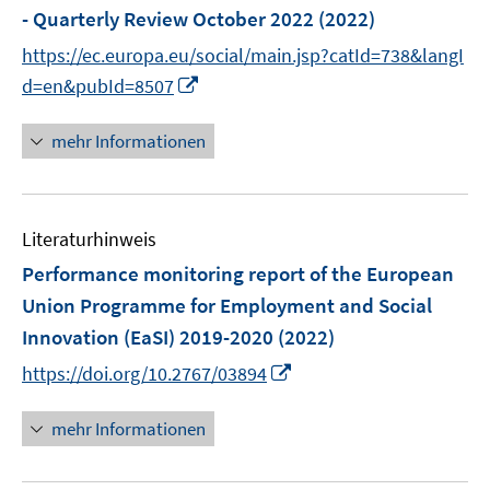
e
- Quarterly Review October 2022
(2022)
s
n
t
https://ec.europa.eu/social/main.jsp?catId=738&langI
s
e
I
t
d=en&pubId=8507
r
n
e
ö
n
r
mehr Informationen
f
e
ö
f
u
f
n
e
f
e
Literaturhinweis
m
n
n
F
e
Performance monitoring report of the European
e
n
Union Programme for Employment and Social
n
Innovation (EaSI) 2019-2020
(2022)
s
I
t
https://doi.org/10.2767/03894
n
e
n
r
mehr Informationen
e
ö
u
f