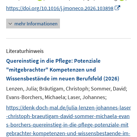
e
e
n
n
t
I
https://doi.org/10.1016/j.jmoneco.2026.103898
r
r
n
n
e
n
ö
ö
e
e
r
n
mehr Informationen
f
f
u
u
ö
e
f
f
e
e
f
u
n
n
m
m
f
e
e
e
F
F
n
Literaturhinweis
m
n
n
e
e
e
F
Quereinstieg in die Pflege
:
Potenziale
n
n
n
e
"mitgebrachter" Kompetenzen und
s
s
n
Wissensbestände im neuen Berufsfeld
t
(2026)
t
s
e
e
t
Lenzen, Julia;
Bräutigam, Christoph;
Sommer, David;
r
r
e
Evans-Borchers, Michaela;
Laser, Johannes;
ö
ö
r
https://denk-doch-mal.de/julia-lenzen-johannes-laser
f
f
ö
f
f
-christoph-braeutigam-david-sommer-michaela-evan
f
n
n
s-borchers-quereinstieg-in-die-pflege-potenziale-mit
f
e
e
n
gebrachter-kompetenzen-und-wissensbestaende-im-
n
n