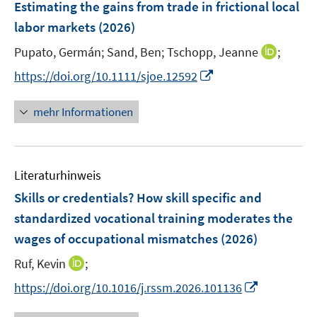
F
Estimating the gains from trade in frictional local
n
n
e
labor markets
(2026)
s
n
t
I
Pupato, Germán;
Sand, Ben;
Tschopp, Jeanne
;
s
e
n
t
I
https://doi.org/10.1111/sjoe.12592
r
n
e
n
ö
e
r
n
mehr Informationen
f
u
ö
e
f
e
f
u
n
m
f
e
e
F
n
Literaturhinweis
m
n
e
e
F
Skills or credentials? How skill specific and
n
n
e
standardized vocational training moderates the
s
n
wages of occupational mismatches
(2026)
t
s
e
t
I
Ruf, Kevin
;
r
e
n
I
https://doi.org/10.1016/j.rssm.2026.101136
ö
r
n
n
f
ö
e