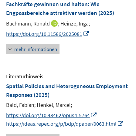
F
Fachkräfte gewinnen und halten
:
Wie
s
s
n
e
t
t
Engpassbereiche attraktiver werden
(2025)
s
n
e
e
t
I
Bachmann, Ronald
;
Heinze, Inga;
s
r
r
e
n
t
I
https://doi.org/10.11586/2025081
ö
ö
r
n
e
n
f
f
ö
e
r
n
f
f
mehr Informationen
f
u
ö
e
n
n
f
e
f
u
e
e
n
m
f
e
n
n
e
F
n
Literaturhinweis
m
n
e
e
F
Spatial Policies and Heterogeneous Employment
n
n
e
Responses
(2025)
s
n
t
Bald, Fabian;
Henkel, Marcel;
s
e
t
I
https://doi.org/10.48462/opus4-5764
r
e
n
I
https://ideas.repec.org/p/bdp/dpaper/0063.html
ö
r
n
n
f
ö