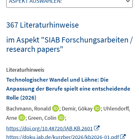
ASPEKT AUSWÄHLEN:
367 Literaturhinweise
im Aspekt "SIAB Forschungsarbeiten /
research papers"
Literaturhinweis
Technologischer Wandel und Löhne: Die
Anpassung der Berufe spielt eine entscheidende
Rolle
(2026)
I
I
Bachmann, Ronald
;
Demir, Gökay
;
Uhlendorff,
n
n
I
I
Arne
;
Green, Colin
;
n
n
n
n
I
https://doi.org/10.48720/IAB.KB.2601
e
e
n
n
n
I
https://doku.iab.de/kurzber/2026/kb2026-01.pdf
u
u