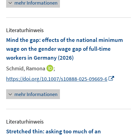
n
f
mehr Informationen
f
u
e
n
f
e
u
e
n
m
e
n
e
F
Literaturhinweis
m
n
e
F
Mind the gap: effects of the national minimum
n
e
wage on the gender wage gap of full-time
s
n
workers in Germany
t
(2026)
s
e
t
I
Schmid, Ramona
;
r
e
n
I
https://doi.org/10.1007/s10888-025-09669-6
ö
r
n
n
f
ö
e
n
f
mehr Informationen
f
u
e
n
f
e
u
e
n
m
e
n
e
F
Literaturhinweis
m
n
e
F
Stretched thin: asking too much of an
n
e