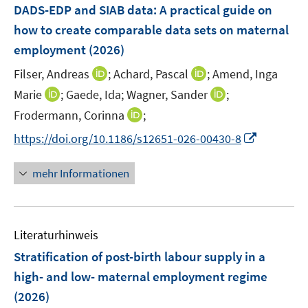
e
DADS-EDP and SIAB data
:
A practical guide on
n
how to create comparable data sets on maternal
s
employment
(2026)
t
e
I
I
Filser, Andreas
;
Achard, Pascal
;
Amend, Inga
r
n
n
I
I
Marie
;
Gaede, Ida;
Wagner, Sander
;
ö
n
n
n
n
I
Frodermann, Corinna
;
f
e
e
n
n
n
f
I
https://doi.org/10.1186/s12651-026-00430-8
u
u
e
e
n
n
n
e
e
u
u
e
e
n
m
m
mehr Informationen
e
e
u
n
e
F
F
m
m
e
u
e
e
F
F
m
e
n
n
e
e
F
Literaturhinweis
m
s
s
n
n
e
F
t
t
Stratification of post-birth labour supply in a
s
s
n
e
e
e
t
t
high- and low- maternal employment regime
s
n
r
r
e
e
(2026)
t
s
ö
ö