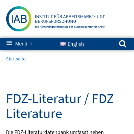
Springe
zum
Inhalt
Suchen nach:
≡
English
Menü
✘
Startseite
FDZ-Literatur / FDZ
Literature
Die FDZ-Literaturdatenbank umfasst neben