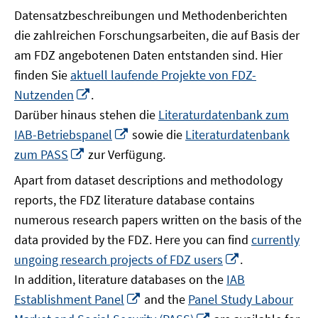
Datensatzbeschreibungen und Methodenberichten
die zahlreichen Forschungsarbeiten, die auf Basis der
am FDZ angebotenen Daten entstanden sind. Hier
finden Sie
aktuell laufende Projekte von FDZ-
In
Nutzenden
.
neuem
Darüber hinaus stehen die
Literaturdatenbank zum
Fenster
In
IAB-Betriebspanel
sowie die
Literaturdatenbank
öffnen
neuem
In
zum PASS
zur Verfügung.
Fenster
neuem
Apart from dataset descriptions and methodology
öffnen
Fenster
reports, the FDZ literature database contains
öffnen
numerous research papers written on the basis of the
data provided by the FDZ. Here you can find
currently
In
ungoing research projects of FDZ users
.
neuem
In addition, literature databases on the
IAB
Fenster
In
Establishment Panel
and the
Panel Study Labour
öffnen
neuem
In