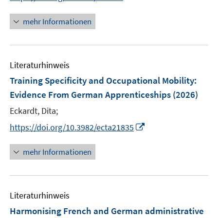
r
r
e
n
ö
ö
r
n
mehr Informationen
f
f
ö
e
f
f
f
u
n
n
f
e
e
e
n
Literaturhinweis
m
n
n
e
F
Training Specificity and Occupational Mobility:
n
e
Evidence From German Apprenticeships
(2026)
n
Eckardt, Dita;
s
t
I
https://doi.org/10.3982/ecta21835
e
n
r
n
mehr Informationen
ö
e
f
u
f
e
n
Literaturhinweis
m
e
F
Harmonising French and German administrative
n