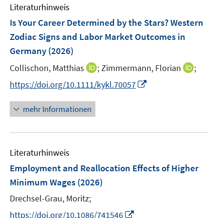
e
e
F
F
Literaturhinweis
m
n
n
e
e
F
Is Your Career Determined by the Stars? Western
s
s
n
n
e
t
t
Zodiac Signs and Labor Market Outcomes in
s
s
n
e
e
Germany
t
(2026)
t
s
r
r
e
e
t
I
I
Collischon, Matthias
;
Zimmermann, Florian
;
ö
ö
r
r
e
n
n
f
f
I
https://doi.org/10.1111/kykl.70057
ö
ö
r
n
n
f
f
n
f
f
ö
e
e
n
n
n
f
f
mehr Informationen
f
u
u
e
e
e
n
n
f
e
e
n
n
u
e
e
n
m
m
e
n
n
e
F
F
Literaturhinweis
m
n
e
e
F
Employment and Reallocation Effects of Higher
n
n
e
Minimum Wages
(2026)
s
s
n
t
t
Drechsel-Grau, Moritz;
s
e
e
t
I
https://doi.org/10.1086/741546