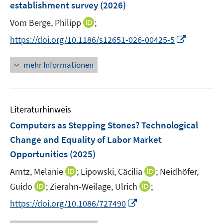
establishment survey
(2026)
s
n
t
I
Vom Berge, Philipp
;
s
e
n
t
I
https://doi.org/10.1186/s12651-026-00425-5
r
n
e
n
ö
e
r
n
mehr Informationen
f
u
ö
e
f
e
f
u
n
m
f
e
e
F
n
Literaturhinweis
m
n
e
e
F
Computers as Stepping Stones? Technological
n
n
e
Change and Equality of Labor Market
s
n
Opportunities
(2025)
t
s
e
t
I
I
Arntz, Melanie
;
Lipowski, Cäcilia
;
Neidhöfer,
r
e
n
n
I
I
Guido
;
Zierahn-Weilage, Ulrich
;
ö
r
n
n
n
n
f
I
https://doi.org/10.1086/727490
ö
e
e
n
n
f
n
f
u
u
e
e