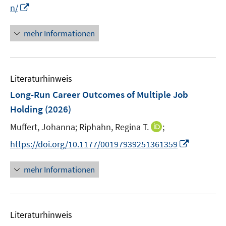
e
I
n/
n
n
n
mehr Informationen
e
u
e
Literaturhinweis
m
F
Long-Run Career Outcomes of Multiple Job
e
Holding
(2026)
n
I
Muffert, Johanna;
Riphahn, Regina T.
;
s
n
t
I
https://doi.org/10.1177/00197939251361359
n
e
n
e
r
n
mehr Informationen
u
ö
e
e
f
u
m
f
e
F
n
Literaturhinweis
m
e
e