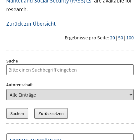
Market and Social Security (PASS)
are available for
Fenster
neuem
research.
öffnen
Fenster
öffnen
Zurück zur Übersicht
Ergebnisse pro Seite:
20
|
50
|
100
Suche
Autorenschaft