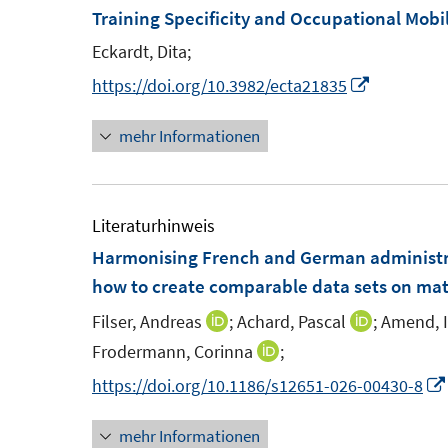
m
Training Specificity and Occupational Mob
f
f
F
n
Eckardt, Dita;
f
e
e
n
I
https://doi.org/10.3982/ecta21835
n
n
e
n
s
mehr Informationen
n
n
t
e
e
u
r
e
Literaturhinweis
ö
m
Harmonising French and German administr
f
F
how to create comparable data sets on m
f
e
Filser, Andreas
;
Achard, Pascal
n
;
Amend, I
I
I
n
e
n
n
Frodermann, Corinna
;
I
s
n
n
n
n
https://doi.org/10.1186/s12651-026-00430-8
t
e
e
n
e
u
u
mehr Informationen
e