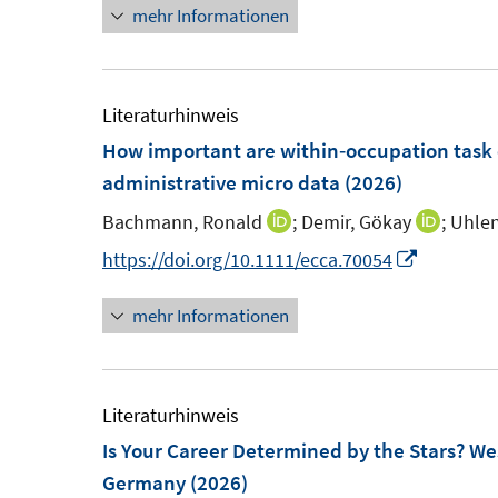
mehr Informationen
u
u
e
e
e
u
m
m
e
F
F
m
Literaturhinweis
e
e
F
How important are within‐occupation task
n
n
e
administrative micro data
(2026)
s
s
n
Bachmann, Ronald
;
Demir, Gökay
;
Uhlen
I
I
t
t
s
n
n
I
https://doi.org/10.1111/ecca.70054
e
e
t
n
n
n
r
r
e
mehr Informationen
e
e
n
ö
ö
r
u
u
e
f
f
ö
e
e
u
f
f
f
m
m
e
Literaturhinweis
n
n
f
F
F
m
Is Your Career Determined by the Stars? W
e
e
n
e
e
F
Germany
(2026)
n
n
e