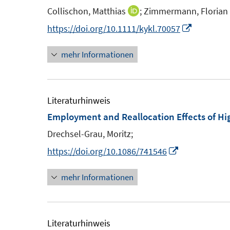
n
n
e
n
Collischon, Matthias
;
Zimmermann, Florian
I
s
s
n
n
I
https://doi.org/10.1111/kykl.70057
t
t
s
n
n
e
e
t
mehr Informationen
e
n
r
r
e
u
e
ö
ö
r
e
u
f
f
ö
m
e
Literaturhinweis
f
f
f
F
m
Employment and Reallocation Effects of 
n
n
f
e
F
e
e
Drechsel-Grau, Moritz;
n
n
e
n
n
e
I
https://doi.org/10.1086/741546
s
n
n
n
t
s
mehr Informationen
n
e
t
e
r
e
u
ö
r
e
Literaturhinweis
f
ö