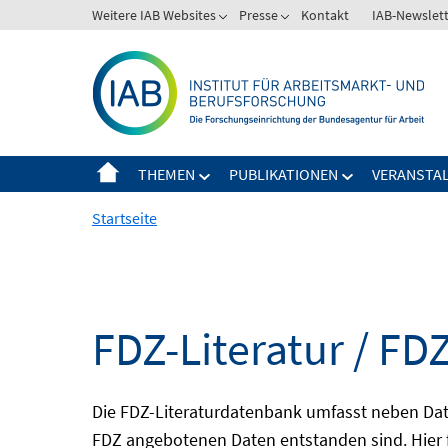
Springe
Weitere IAB Websites
Presse
Kontakt
IAB-Newslet
zum
Inhalt
THEMEN
PUBLIKATIONEN
VERANSTA
Startseite
FDZ-Literatur / FDZ
Die FDZ-Literaturdatenbank umfasst neben Dat
FDZ angebotenen Daten entstanden sind. Hier 