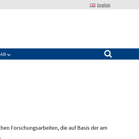
English
Suchen nach:
IAB
hen Forschungsarbeiten, die auf Basis der am
In
.