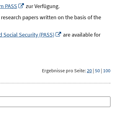
neuem
In
um PASS
zur Verfügung.
Fenster
neuem
research papers written on the basis of the
öffnen
Fenster
öffnen
In
 Social Security (PASS)
are available for
neuem
Fenster
öffnen
Ergebnisse pro Seite:
20
|
50
|
100