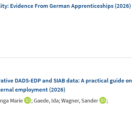
ility: Evidence From German Apprenticeships
(2026)
f
n
e
n
ative DADS-EDP and SIAB data
:
A practical guide on
aternal employment
(2026)
nga Marie
;
Gaede, Ida;
Wagner, Sander
;
I
I
n
n
n
n
I
e
e
n
u
u
n