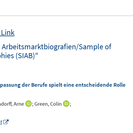
 Link
. Arbeitsmarktbiografien/Sample of
hies (SIAB)"
assung der Berufe spielt eine entscheidende Rolle
dorff, Arne
;
Green, Colin
;
I
I
n
n
n
n
I
f
e
e
n