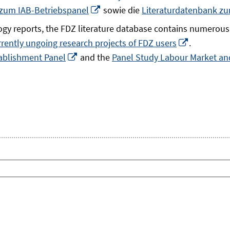
In
 zum IAB-Betriebspanel
sowie die
Literaturdatenbank z
neuem
gy reports, the FDZ literature database contains numerous 
Fenster
In
rrently ungoing research projects of FDZ users
.
öffnen
In
neuem
ablishment Panel
and the
Panel Study Labour Market and
neuem
Fenster
Fenster
öffnen
öffnen