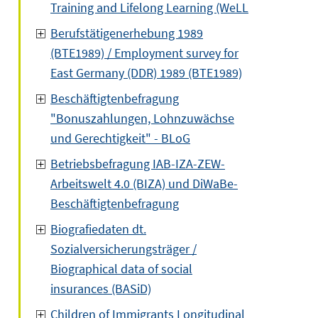
Training and Lifelong Learning (WeLL
Berufstätigenerhebung 1989
(BTE1989) / Employment survey for
East Germany (DDR) 1989 (BTE1989)
Beschäftigtenbefragung
"Bonuszahlungen, Lohnzuwächse
und Gerechtigkeit" - BLoG
Betriebsbefragung IAB-IZA-ZEW-
Arbeitswelt 4.0 (BIZA) und DiWaBe-
Beschäftigtenbefragung
Biografiedaten dt.
Sozialversicherungsträger /
Biographical data of social
insurances (BASiD)
Children of Immigrants Longitudinal