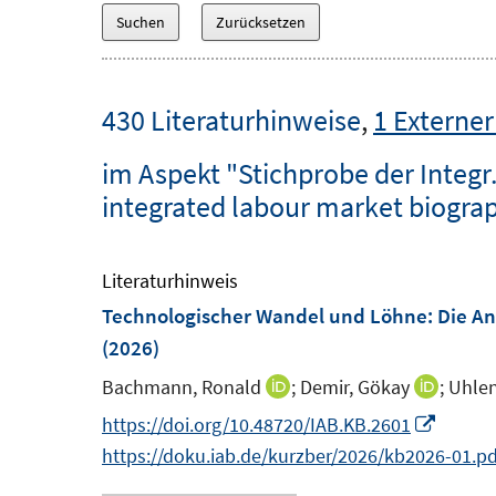
430 Literaturhinweise
,
1 Externer
im Aspekt "Stichprobe der Integr
integrated labour market biograp
Literaturhinweis
Technologischer Wandel und Löhne: Die Anp
(2026)
Bachmann, Ronald
;
Demir, Gökay
;
Uhlen
I
I
n
n
I
https://doi.org/10.48720/IAB.KB.2601
n
n
n
https://doku.iab.de/kurzber/2026/kb2026-01.pd
e
e
n