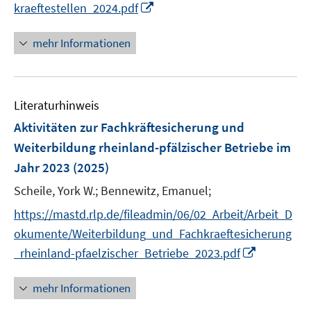
I
kraeftestellen_2024.pdf
f
n
f
n
mehr Informationen
n
e
e
u
n
e
Literaturhinweis
m
F
Aktivitäten zur Fachkräftesicherung und
e
Weiterbildung rheinland-pfälzischer Betriebe im
n
Jahr 2023
(2025)
s
t
Scheile, York W.;
Bennewitz, Emanuel;
e
https://mastd.rlp.de/fileadmin/06/02_Arbeit/Arbeit_D
r
okumente/Weiterbildung_und_Fachkraeftesicherung
ö
I
_rheinland-pfaelzischer_Betriebe_2023.pdf
f
n
f
n
mehr Informationen
n
e
e