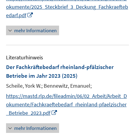
r
okumente/2025_Steckbrief_3_Deckung_Fachkraefteb
ö
I
edarf.pdf
f
n
f
n
mehr Informationen
n
e
e
u
n
e
Literaturhinweis
m
F
Der Fachkräftebedarf rheinland-pfälzischer
e
Betriebe im Jahr 2023
(2025)
n
Scheile, York W.;
Bennewitz, Emanuel;
s
t
https://mastd.rlp.de/fileadmin/06/02_Arbeit/Arbeit_D
e
okumente/Fachkraeftebedarf_rheinland-pfaelzischer
r
I
_Betriebe_2023.pdf
ö
n
f
n
mehr Informationen
f
e