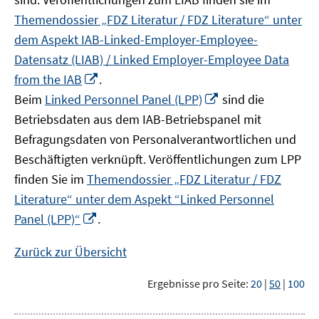
Themendossier „FDZ Literatur / FDZ Literature“ unter
dem Aspekt IAB-Linked-Employer-Employee-
Datensatz (LIAB) / Linked Employer-Employee Data
In
from the IAB
.
neuem
In
Beim
Linked Personnel Panel (LPP)
sind die
Fenster
neuem
Betriebsdaten aus dem IAB-Betriebspanel mit
öffnen
Fenster
Befragungsdaten von Personalverantwortlichen und
öffnen
Beschäftigten verknüpft. Veröffentlichungen zum LPP
finden Sie im
Themendossier „FDZ Literatur / FDZ
Literature“ unter dem Aspekt “Linked Personnel
In
Panel (LPP)“
.
neuem
Fenster
Zurück zur Übersicht
öffnen
Ergebnisse pro Seite:
20
|
50
|
100