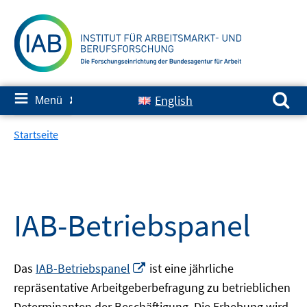
Springe
zum
Inhalt
Suchen nach:
≡
English
Menü
✘
Startseite
IAB-Betriebspanel
In
Das
IAB-Betriebspanel
ist eine jährliche
neuem
repräsentative Arbeitgeberbefragung zu betrieblichen
Fenster
Determinanten der Beschäftigung. Die Erhebung wird