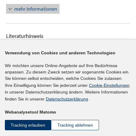
ö
n
mehr Informationen
f
e
f
u
n
e
e
Literaturhinweis
m
n
F
IAB-Betriebspanel Sachsen
:
Ergebnisse der 29.
e
Verwendung von Cookies und anderen Technologien
Welle 2024
(2025)
n
Wittbrodt, Linda;
Frei, Marek;
s
Wir möchten unsere Online-Angebote auf Ihre Bedürfnisse
t
anpassen. Zu diesem Zweck setzen wir sogenannte Cookies ein.
https://publikationen.sachsen.de/bdb/artikel/48151/d
Sie können selbst entscheiden, welche Cookies Sie zulassen.
e
I
ocuments/74045
Ihre Einwilligung können Sie jederzeit unter
Cookie-Einstellungen
r
n
in unserer Datenschutzerklärung ändern. Weitere Informationen
ö
n
mehr Informationen
finden Sie in unserer
Datenschutzerklärung
.
f
e
f
u
Webanalysetool Matomo
n
e
e
Literaturhinweis
Tracking erlauben
Tracking ablehnen
m
n
F
Wirtschaftliche Ausgangssituation in den