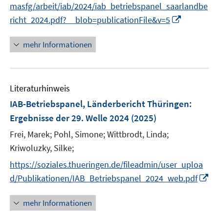
t
masfg/arbeit/iab/2024/iab_betriebspanel_saarlandbe
e
I
richt_2024.pdf?__blob=publicationFile&v=5
r
n
ö
n
mehr Informationen
f
e
f
u
n
e
e
Literaturhinweis
m
n
F
IAB-Betriebspanel, Länderbericht Thüringen
:
e
Ergebnisse der 29. Welle 2024
(2025)
n
Frei, Marek;
Pohl, Simone;
Wittbrodt, Linda;
s
t
Kriwoluzky, Silke;
e
https://soziales.thueringen.de/fileadmin/user_uploa
r
I
d/Publikationen/IAB_Betriebspanel_2024_web.pdf
ö
n
f
n
mehr Informationen
f
e
n