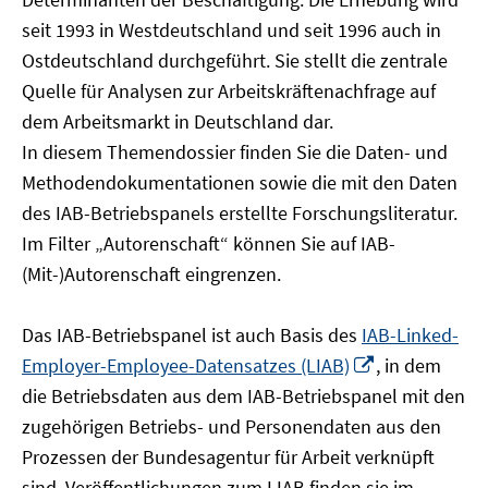
öffnen
seit 1993 in Westdeutschland und seit 1996 auch in
Ostdeutschland durchgeführt. Sie stellt die zentrale
Quelle für Analysen zur Arbeitskräftenachfrage auf
dem Arbeitsmarkt in Deutschland dar.
In diesem Themendossier finden Sie die Daten- und
Methodendokumentationen sowie die mit den Daten
des IAB-Betriebspanels erstellte Forschungsliteratur.
Im Filter „Autorenschaft“ können Sie auf IAB-
(Mit-)Autorenschaft eingrenzen.
Das IAB-Betriebspanel ist auch Basis des
IAB-Linked-
In
Employer-Employee-Datensatzes (LIAB)
, in dem
neuem
die Betriebsdaten aus dem IAB-Betriebspanel mit den
Fenster
zugehörigen Betriebs- und Personendaten aus den
öffnen
Prozessen der Bundesagentur für Arbeit verknüpft
sind. Veröffentlichungen zum LIAB finden sie im