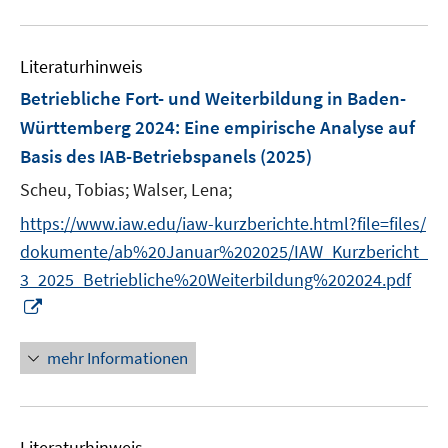
n
u
e
e
n
Literaturhinweis
m
F
Betriebliche Fort- und Weiterbildung in Baden-
e
Württemberg 2024
:
Eine empirische Analyse auf
n
Basis des IAB-Betriebspanels
(2025)
s
t
Scheu, Tobias;
Walser, Lena;
e
https://www.iaw.edu/iaw-kurzberichte.html?file=files/
r
dokumente/ab%20Januar%202025/IAW_Kurzbericht_
ö
3_2025_Betriebliche%20Weiterbildung%202024.pdf
f
I
f
n
n
n
e
mehr Informationen
e
n
u
e
Literaturhinweis