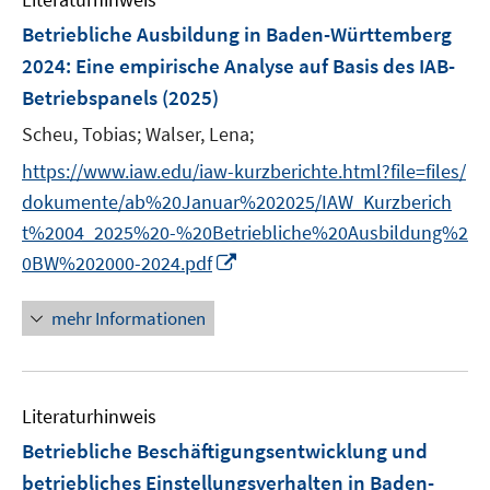
m
F
Betriebliche Ausbildung in Baden-Württemberg
e
2024
:
Eine empirische Analyse auf Basis des IAB-
n
Betriebspanels
(2025)
s
t
Scheu, Tobias;
Walser, Lena;
e
https://www.iaw.edu/iaw-kurzberichte.html?file=files/
r
dokumente/ab%20Januar%202025/IAW_Kurzberich
ö
t%2004_2025%20-%20Betriebliche%20Ausbildung%2
f
I
0BW%202000-2024.pdf
f
n
n
n
e
mehr Informationen
e
n
u
e
Literaturhinweis
m
F
Betriebliche Beschäftigungsentwicklung und
e
betriebliches Einstellungsverhalten in Baden-