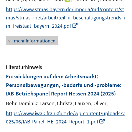
f
e
n
f
https://www.stmas.bayern.de/imperia/md/content/st
r
n
n
mas/stmas_inet/arbeit/teil_ii_beschaftigungstrends_i
ö
e
e
I
m_freistaat_bayern_2024.pdf
f
u
n
n
f
e
n
n
mehr Informationen
m
e
e
F
u
n
e
e
n
Literaturhinweis
m
s
F
Entwicklungen auf dem Arbeitsmarkt:
t
e
e
Personalbewegungen, -bedarfe und -probleme
:
n
r
IAB-Betriebspanel Report Hessen 2024
(2025)
s
ö
t
Behr, Dominik;
Larsen, Christa;
Lauxen, Oliver;
f
e
f
https://www.iwak-frankfurt.de/wp-content/uploads/2
r
n
I
025/06/IAB-Panel_HE_2024_Report_1.pdf
ö
e
n
f