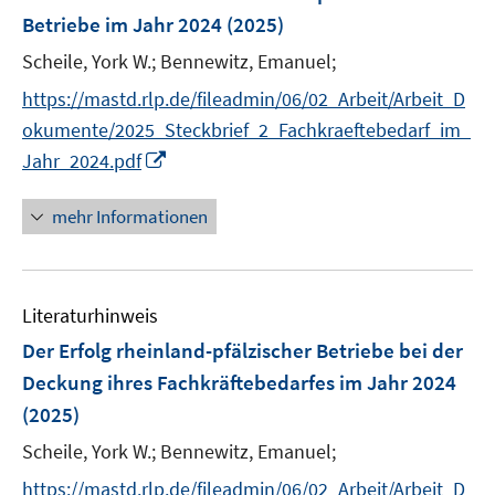
e
Betriebe im Jahr 2024
(2025)
n
Scheile, York W.;
Bennewitz, Emanuel;
s
t
https://mastd.rlp.de/fileadmin/06/02_Arbeit/Arbeit_D
e
okumente/2025_Steckbrief_2_Fachkraeftebedarf_im_
r
I
Jahr_2024.pdf
ö
n
f
n
mehr Informationen
f
e
n
u
e
e
n
Literaturhinweis
m
F
Der Erfolg rheinland-pfälzischer Betriebe bei der
e
Deckung ihres Fachkräftebedarfes im Jahr 2024
n
(2025)
s
t
Scheile, York W.;
Bennewitz, Emanuel;
e
https://mastd.rlp.de/fileadmin/06/02_Arbeit/Arbeit_D