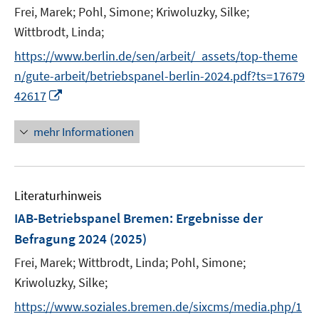
Frei, Marek;
Pohl, Simone;
Kriwoluzky, Silke;
s
t
Wittbrodt, Linda;
e
https://www.berlin.de/sen/arbeit/_assets/top-theme
r
n/gute-arbeit/betriebspanel-berlin-2024.pdf?ts=17679
ö
I
42617
f
n
f
n
mehr Informationen
n
e
e
u
n
e
Literaturhinweis
m
F
IAB-Betriebspanel Bremen
:
Ergebnisse der
e
Befragung 2024
(2025)
n
Frei, Marek;
Wittbrodt, Linda;
Pohl, Simone;
s
t
Kriwoluzky, Silke;
e
https://www.soziales.bremen.de/sixcms/media.php/1
r