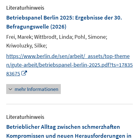
Literaturhinweis
Betriebspanel Berlin 2025
:
Ergebnisse der 30.
Befragungswelle
(2026)
Frei, Marek;
Wittbrodt, Linda;
Pohl, Simone;
Kriwoluzky, Silke;
https://www.berlin.de/sen/arbeit/_assets/top-theme
n/gute-arbeit/betriebspanel-berlin-2025.pdf?ts=17835
I
83675
n
n
mehr Informationen
e
u
e
Literaturhinweis
m
F
Betrieblicher Alltag zwischen schmerzhaften
e
Kompromissen und neuen Herausforderungen in