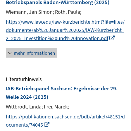
Betriebspanels Baden-Württemberg
(2025)
s
t
Wiemann, Jan Simon;
Roth, Paula;
e
https://www.iaw.edu/iaw-kurzberichte.html?file=files/
r
dokumente/ab%20Januar%202025/IAW-Kurzbericht_
ö
I
2_2025_Investition%20und%20Innovation.pdf
f
n
f
n
mehr Informationen
n
e
e
u
n
e
Literaturhinweis
m
F
IAB-Betriebspanel Sachsen
:
Ergebnisse der 29.
e
Welle 2024
(2025)
n
Wittbrodt, Linda;
Frei, Marek;
s
t
https://publikationen.sachsen.de/bdb/artikel/48151/d
e
I
ocuments/74045
r
n