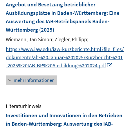
n
F
Angebot und Besetzung betrieblicher
e
Ausbildungsplätze in Baden-Württemberg
:
Eine
n
Auswertung des IAB-Betriebspanels Baden-
s
Württemberg
(2025)
t
e
Wiemann, Jan Simon;
Ziegler, Philipp;
r
https://www.iaw.edu/iaw-kurzberichte.html?file=files/
ö
dokumente/ab%20Januar%202025/Kurzbericht%201
f
I
f
-2025%20IAB-BP%20Ausbildung%202024.pdf
n
n
n
e
mehr Informationen
e
n
u
e
Literaturhinweis
m
F
Investitionen und Innovationen in den Betrieben
e
in Baden-Württemberg
:
Auswertung des IAB-
n