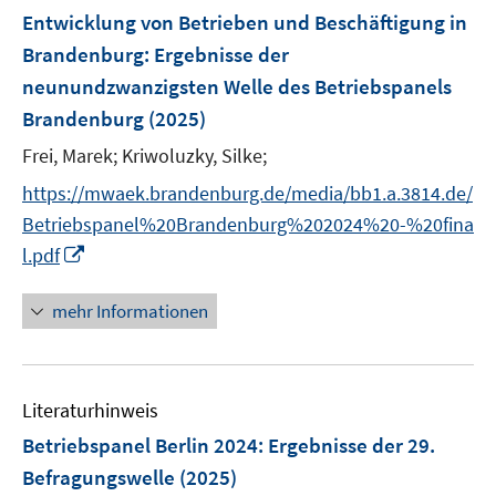
F
Entwicklung von Betrieben und Beschäftigung in
e
Brandenburg
:
Ergebnisse der
n
neunundzwanzigsten Welle des Betriebspanels
s
Brandenburg
(2025)
t
e
Frei, Marek;
Kriwoluzky, Silke;
r
https://mwaek.brandenburg.de/media/bb1.a.3814.de/
ö
Betriebspanel%20Brandenburg%202024%20-%20fina
f
I
f
l.pdf
n
n
n
e
mehr Informationen
e
n
u
e
Literaturhinweis
m
F
Betriebspanel Berlin 2024
:
Ergebnisse der 29.
e
Befragungswelle
(2025)
n