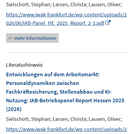
e
Sielschott, Stephan;
Larsen, Christa;
Lauxen, Oliver;
r
https://www.iwak-frankfurt.de/wp-content/uploads/2
ö
I
026/06/IAB-Panel_HE_2025_Report_2-1.pdf
f
n
f
n
mehr Informationen
n
e
e
u
n
e
Literaturhinweis
m
F
Entwicklungen auf dem Arbeitsmarkt:
e
Personaldynamiken zwischen
n
Fachkräftesicherung, Stellenabbau und KI-
s
Nutzung
:
IAB-Betriebspanel Report Hessen 2025
t
e
(2026)
r
Sielschott, Stephan;
Larsen, Christa;
Lauxen, Oliver;
ö
https://www.iwak-frankfurt.de/wp-content/uploads/2
f