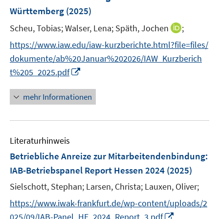
n
Württemberg
(2025)
s
t
I
Scheu, Tobias;
Walser, Lena;
Späth, Jochen
;
e
n
https://www.iaw.edu/iaw-kurzberichte.html?file=files/
r
n
dokumente/ab%20Januar%202026/IAW_Kurzberich
ö
e
I
t%205_2025.pdf
f
u
n
f
e
n
n
mehr Informationen
m
e
e
F
u
n
e
e
n
Literaturhinweis
m
s
F
Betriebliche Anreize zur Mitarbeitendenbindung
:
t
e
e
IAB-Betriebspanel Report Hessen 2024
(2025)
n
r
Sielschott, Stephan;
Larsen, Christa;
Lauxen, Oliver;
s
ö
t
https://www.iwak-frankfurt.de/wp-content/uploads/2
f
e
I
f
025/09/IAB-Panel_HE_2024_Report_3.pdf