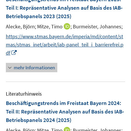
e
e
Teil I: Repräsentative Analysen auf Basis des IAB-
n
r
Betriebspanels 2023
(2025)
s
ö
t
I
Alecke, Björn;
Mitze, Timo
;
Burmeister, Johannes;
f
e
n
f
https://www.stmas.bayern.de/imperia/md/content/st
r
n
n
mas/stmas_inet/arbeit/iab-panel_teil_i_barrierefrei.p
ö
e
e
I
df
f
u
n
n
f
e
n
n
mehr Informationen
m
e
e
F
u
n
e
e
n
Literaturhinweis
m
s
F
Beschäftigungstrends im Freistaat Bayern 2024
:
t
e
e
Teil II: Repräsentative Analysen auf Basis des IAB-
n
r
Betriebspanels 2024
(2025)
s
ö
t
I
Alecke, Björn;
Mitze, Timo
;
Burmeister, Johannes;