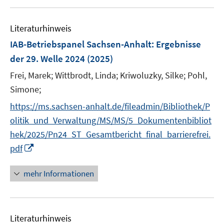
u
e
e
n
Literaturhinweis
m
F
IAB-Betriebspanel Sachsen-Anhalt
:
Ergebnisse
e
der 29. Welle 2024
(2025)
n
Frei, Marek;
Wittbrodt, Linda;
Kriwoluzky, Silke;
Pohl,
s
t
Simone;
e
https://ms.sachsen-anhalt.de/fileadmin/Bibliothek/P
r
olitik_und_Verwaltung/MS/MS/5_Dokumentenbibliot
ö
hek/2025/Pn24_ST_Gesamtbericht_final_barrierefrei.
f
I
pdf
f
n
n
n
e
mehr Informationen
e
n
u
e
Literaturhinweis
m