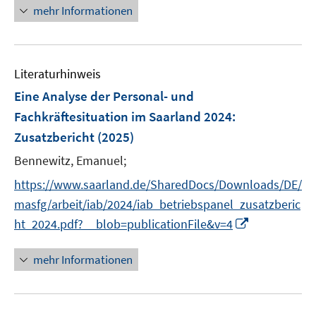
n
n
mehr Informationen
f
e
n
u
e
e
n
Literaturhinweis
m
F
Eine Analyse der Personal- und
e
Fachkräftesituation im Saarland 2024
:
n
Zusatzbericht
(2025)
s
t
Bennewitz, Emanuel;
e
https://www.saarland.de/SharedDocs/Downloads/DE/
r
masfg/arbeit/iab/2024/iab_betriebspanel_zusatzberic
ö
I
ht_2024.pdf?__blob=publicationFile&v=4
f
n
f
n
mehr Informationen
n
e
e
u
n
e