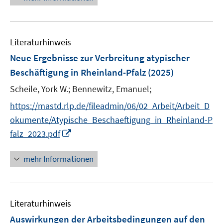
e
n
u
e
Literaturhinweis
m
F
Neue Ergebnisse zur Verbreitung atypischer
e
Beschäftigung in Rheinland-Pfalz
(2025)
n
Scheile, York W.;
Bennewitz, Emanuel;
s
t
https://mastd.rlp.de/fileadmin/06/02_Arbeit/Arbeit_D
e
okumente/Atypische_Beschaeftigung_in_Rheinland-P
r
I
falz_2023.pdf
ö
n
f
n
mehr Informationen
f
e
n
u
e
e
n
Literaturhinweis
m
F
Auswirkungen der Arbeitsbedingungen auf den