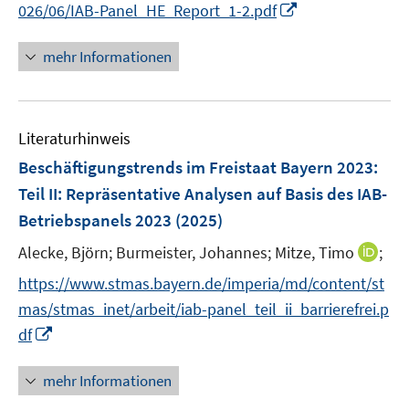
I
f
026/06/IAB-Panel_HE_Report_1-2.pdf
n
n
n
e
mehr Informationen
e
n
u
e
Literaturhinweis
m
F
Beschäftigungstrends im Freistaat Bayern 2023
:
e
Teil II: Repräsentative Analysen auf Basis des IAB-
n
Betriebspanels 2023
(2025)
s
t
I
Alecke, Björn;
Burmeister, Johannes;
Mitze, Timo
;
e
n
https://www.stmas.bayern.de/imperia/md/content/st
r
n
mas/stmas_inet/arbeit/iab-panel_teil_ii_barrierefrei.p
ö
e
I
df
f
u
n
f
e
n
n
mehr Informationen
m
e
e
F