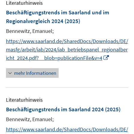
Literaturhinweis
m
F
Beschäftigungstrends im Saarland und im
e
Regionalvergleich 2024
(2025)
n
Bennewitz, Emanuel;
s
t
https://www.saarland.de/SharedDocs/Downloads/DE/
e
masfg/arbeit/iab/2024/iab_betriebspanel_regionalber
r
I
icht_2024.pdf?__blob=publicationFile&v=4
ö
n
f
n
mehr Informationen
f
e
n
u
e
e
n
Literaturhinweis
m
F
Beschäftigungstrends im Saarland 2024
(2025)
e
Bennewitz, Emanuel;
n
s
https://www.saarland.de/SharedDocs/Downloads/DE/