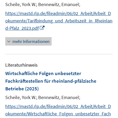
t
Scheile, York W.;
Bennewitz, Emanuel;
e
https://mastd.rlp.de/fileadmin/06/02_Arbeit/Arbeit_D
r
okumente/Tarifbindung_und_Arbeitszeit_in_Rheinlan
ö
I
d-Pfalz_2023.pdf
f
n
f
n
mehr Informationen
n
e
e
u
n
e
Literaturhinweis
m
F
Wirtschaftliche Folgen unbesetzter
e
Fachkräftestellen für rheinland-pfälzische
n
Betriebe
(2025)
s
t
Scheile, York W.;
Bennewitz, Emanuel;
e
https://mastd.rlp.de/fileadmin/06/02_Arbeit/Arbeit_D
r
okumente/Wirtschaftliche_Folgen_unbesetzter_Fach
ö