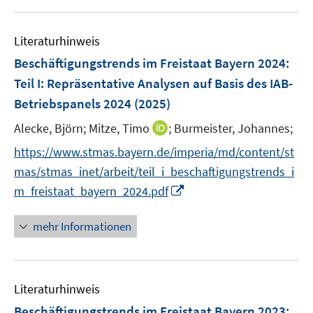
u
n
e
e
n
Literaturhinweis
m
s
F
Beschäftigungstrends im Freistaat Bayern 2024
:
t
e
e
Teil I: Repräsentative Analysen auf Basis des IAB-
n
r
Betriebspanels 2024
(2025)
s
ö
t
I
Alecke, Björn;
Mitze, Timo
;
Burmeister, Johannes;
f
e
n
f
https://www.stmas.bayern.de/imperia/md/content/st
r
n
n
mas/stmas_inet/arbeit/teil_i_beschaftigungstrends_i
ö
e
e
I
m_freistaat_bayern_2024.pdf
f
u
n
n
f
e
n
n
mehr Informationen
m
e
e
F
u
n
e
e
n
Literaturhinweis
m
s
F
Beschäftigungstrends im Freistaat Bayern 2023
:
t