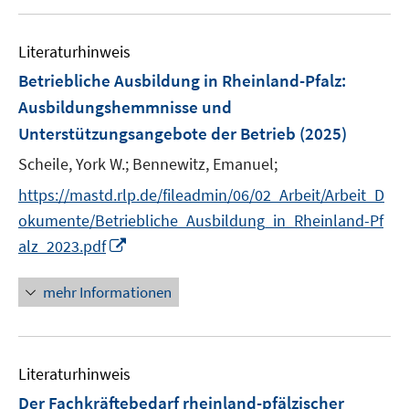
u
n
e
Literaturhinweis
m
F
Betriebliche Ausbildung in Rheinland-Pfalz
:
e
Ausbildungshemmnisse und
n
Unterstützungsangebote der Betrieb
(2025)
s
t
Scheile, York W.;
Bennewitz, Emanuel;
e
https://mastd.rlp.de/fileadmin/06/02_Arbeit/Arbeit_D
r
okumente/Betriebliche_Ausbildung_in_Rheinland-Pf
ö
I
alz_2023.pdf
f
n
f
n
mehr Informationen
n
e
e
u
n
e
Literaturhinweis
m
F
Der Fachkräftebedarf rheinland-pfälzischer