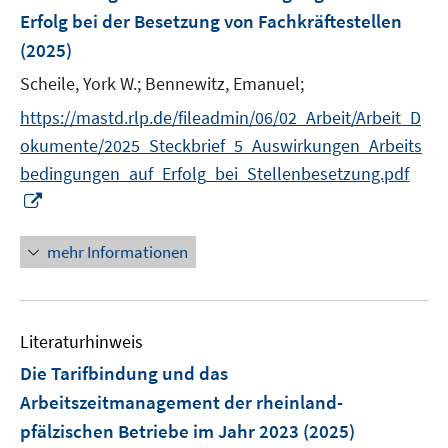
e
Erfolg bei der Besetzung von Fachkräftestellen
n
(2025)
s
t
Scheile, York W.;
Bennewitz, Emanuel;
e
https://mastd.rlp.de/fileadmin/06/02_Arbeit/Arbeit_D
r
okumente/2025_Steckbrief_5_Auswirkungen_Arbeits
ö
bedingungen_auf_Erfolg_bei_Stellenbesetzung.pdf
f
I
f
n
n
n
e
mehr Informationen
e
n
u
e
Literaturhinweis
m
F
Die Tarifbindung und das
e
Arbeitszeitmanagement der rheinland-
n
pfälzischen Betriebe im Jahr 2023
(2025)
s