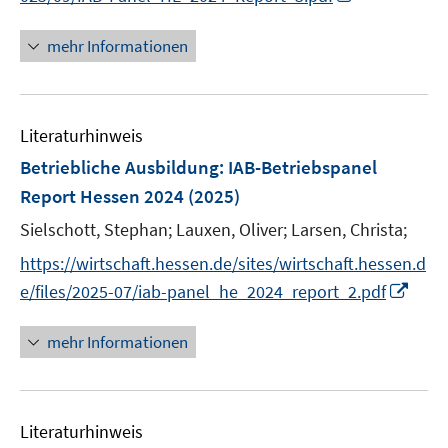
r
n
n
ö
n
e
mehr Informationen
f
e
n
f
u
n
e
e
Literaturhinweis
m
n
F
Betriebliche Ausbildung
:
IAB-Betriebspanel
e
Report Hessen 2024
(2025)
n
Sielschott, Stephan;
Lauxen, Oliver;
Larsen, Christa;
s
t
https://wirtschaft.hessen.de/sites/wirtschaft.hessen.d
e
I
e/files/2025-07/iab-panel_he_2024_report_2.pdf
r
n
ö
n
mehr Informationen
f
e
f
u
n
e
e
Literaturhinweis
m