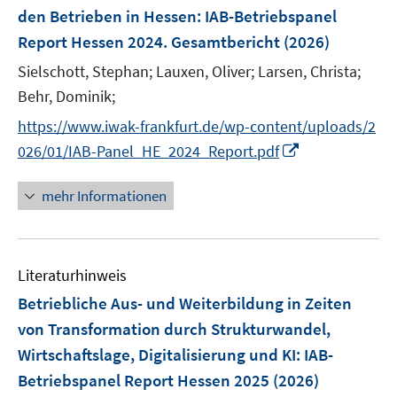
n
den Betrieben in Hessen
:
IAB-Betriebspanel
s
Report Hessen 2024. Gesamtbericht
(2026)
t
e
Sielschott, Stephan;
Lauxen, Oliver;
Larsen, Christa;
r
Behr, Dominik;
ö
https://www.iwak-frankfurt.de/wp-content/uploads/2
f
I
f
026/01/IAB-Panel_HE_2024_Report.pdf
n
n
n
e
mehr Informationen
e
n
u
e
Literaturhinweis
m
F
Betriebliche Aus- und Weiterbildung in Zeiten
e
von Transformation durch Strukturwandel,
n
Wirtschaftslage, Digitalisierung und KI
:
IAB-
s
Betriebspanel Report Hessen 2025
(2026)
t