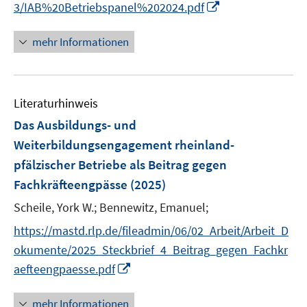
I
3/IAB%20Betriebspanel%202024.pdf
ö
n
f
n
mehr Informationen
f
e
n
u
e
e
n
Literaturhinweis
m
F
Das Ausbildungs- und
e
Weiterbildungsengagement rheinland-
n
pfälzischer Betriebe als Beitrag gegen
s
Fachkräfteengpässe
(2025)
t
e
Scheile, York W.;
Bennewitz, Emanuel;
r
https://mastd.rlp.de/fileadmin/06/02_Arbeit/Arbeit_D
ö
okumente/2025_Steckbrief_4_Beitrag_gegen_Fachkr
f
I
f
aefteengpaesse.pdf
n
n
n
e
mehr Informationen