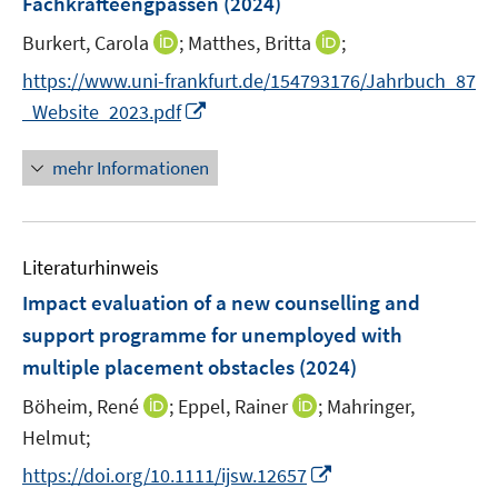
Fachkräfteengpässen
(2024)
e
s
ö
r
t
I
I
Burkert, Carola
;
Matthes, Britta
;
f
ö
e
n
n
f
https://www.uni-frankfurt.de/154793176/Jahrbuch_87
f
r
n
n
n
I
f
_Website_2023.pdf
ö
e
e
e
n
n
f
u
u
n
n
e
mehr Informationen
f
e
e
e
n
n
m
m
u
e
F
F
e
n
e
e
Literaturhinweis
m
n
n
F
Impact evaluation of a new counselling and
s
s
e
support programme for unemployed with
t
t
n
e
e
multiple placement obstacles
(2024)
s
r
r
t
I
I
Böheim, René
;
Eppel, Rainer
;
Mahringer,
ö
ö
e
n
n
Helmut;
f
f
r
n
n
f
f
I
https://doi.org/10.1111/ijsw.12657
ö
e
e
n
n