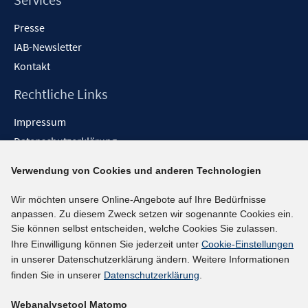
Presse
IAB-Newsletter
Kontakt
Rechtliche Links
Impressum
Datenschutzerklärung
Erklärung zur Barrierefreiheit
Verwendung von Cookies und anderen Technologien
Barrieren melden
Wir möchten unsere Online-Angebote auf Ihre Bedürfnisse
Social-Media-Kanäle
anpassen. Zu diesem Zweck setzen wir sogenannte Cookies ein.
Sie können selbst entscheiden, welche Cookies Sie zulassen.
BlueSky
Ihre Einwilligung können Sie jederzeit unter
Cookie-Einstellungen
YouTube
in unserer Datenschutzerklärung ändern. Weitere Informationen
LinkedIn
finden Sie in unserer
Datenschutzerklärung
.
XING
Webanalysetool Matomo