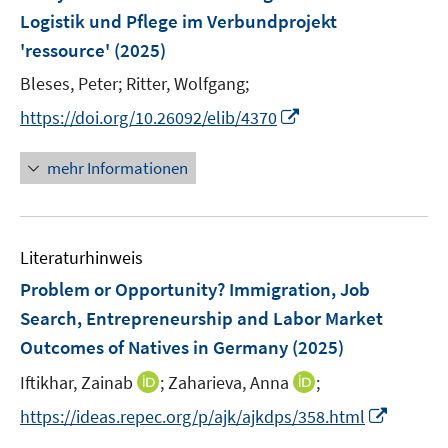
n
Logistik und Pflege im Verbundprojekt
t
t
s
e
e
'ressource'
(2025)
t
r
r
e
Bleses, Peter;
Ritter, Wolfgang;
ö
ö
r
I
f
f
https://doi.org/10.26092/elib/4370
ö
n
f
f
f
n
n
n
mehr Informationen
f
e
e
e
n
u
n
n
e
e
n
Literaturhinweis
m
F
Problem or Opportunity? Immigration, Job
e
Search, Entrepreneurship and Labor Market
n
Outcomes of Natives in Germany
(2025)
s
t
I
I
Iftikhar, Zainab
;
Zaharieva, Anna
;
e
n
n
I
https://ideas.repec.org/p/ajk/ajkdps/358.html
r
n
n
n