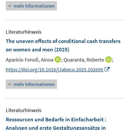
ö
e
r
e
e
n
n
mehr Informationen
f
u
ö
n
n
e
e
f
e
f
u
n
n
m
f
e
e
F
n
Literaturhinweis
m
n
e
e
F
The uneven effects of conditional cash transfers
n
n
e
on women and men
(2025)
s
n
t
I
I
Aparicio Fenoll, Ainoa
;
Quaranta, Roberto
;
s
e
n
n
t
I
https://doi.org/10.1016/j.labeco.2025.102695
r
n
n
e
n
ö
e
e
r
n
mehr Informationen
f
u
u
ö
e
f
e
e
f
u
n
m
m
f
e
e
F
F
n
Literaturhinweis
m
n
e
e
e
F
Ressourcen und Bedarfe in Einfacharbeit :
n
n
n
e
Analysen und erste Gestaltungsansätze in
s
s