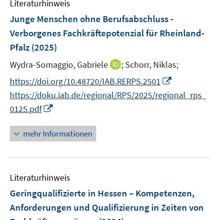
Literaturhinweis
m
s
F
Junge Menschen ohne Berufsabschluss -
t
e
Verborgenes Fachkräftepotenzial für Rheinland-
e
n
r
Pfalz
(2025)
s
ö
t
I
Wydra-Somaggio, Gabriele
;
Schorr, Niklas;
f
e
n
I
f
https://doi.org/10.48720/IAB.RERPS.2501
r
n
n
n
https://doku.iab.de/regional/RPS/2025/regional_rps_
ö
e
n
e
I
0125.pdf
f
u
e
n
n
f
e
u
n
n
mehr Informationen
m
e
e
e
F
m
u
n
e
F
e
n
e
Literaturhinweis
m
s
n
F
Geringqualifizierte in Hessen – Kompetenzen,
t
s
e
e
Anforderungen und Qualifizierung in Zeiten von
t
n
r