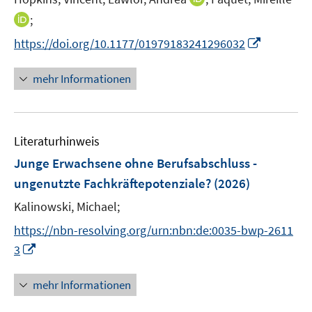
r
e
n
I
;
ö
r
n
n
f
I
https://doi.org/10.1177/01979183241296032
ö
e
n
f
n
f
u
e
n
n
mehr Informationen
f
e
u
e
e
n
m
e
n
u
e
F
m
e
n
e
F
Literaturhinweis
m
n
e
F
Junge Erwachsene ohne Berufsabschluss -
s
n
e
t
ungenutzte Fachkräftepotenziale?
(2026)
s
n
e
t
Kalinowski, Michael;
s
r
e
t
https://nbn-resolving.org/urn:nbn:de:0035-bwp-2611
ö
r
e
I
f
3
ö
r
n
f
f
ö
n
n
mehr Informationen
f
f
e
e
n
f