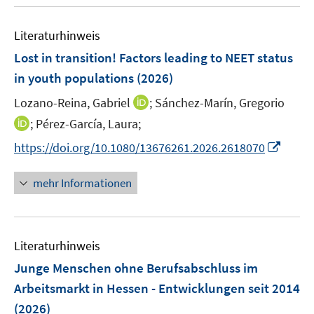
u
n
e
n
e
n
e
Literaturhinweis
m
n
F
Lost in transition! Factors leading to NEET status
e
in youth populations
(2026)
n
I
Lozano-Reina, Gabriel
;
Sánchez-Marín, Gregorio
s
n
t
I
;
Pérez-García, Laura;
n
e
n
I
https://doi.org/10.1080/13676261.2026.2618070
e
r
n
n
u
ö
e
n
mehr Informationen
e
f
u
e
m
f
e
u
F
n
m
e
e
e
F
Literaturhinweis
m
n
n
e
F
Junge Menschen ohne Berufsabschluss im
s
n
e
t
Arbeitsmarkt in Hessen - Entwicklungen seit 2014
s
n
e
(2026)
t
s