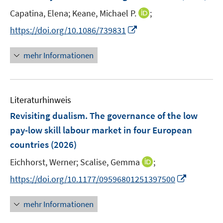
n
ö
r
t
I
Capatina, Elena;
Keane, Michael P.
;
s
f
ö
e
n
t
f
I
https://doi.org/10.1086/739831
f
r
n
e
n
n
f
ö
e
r
e
n
n
mehr Informationen
f
u
ö
n
e
e
f
e
f
u
n
n
m
f
e
e
F
n
Literaturhinweis
m
n
e
e
F
Revisiting dualism. The governance of the low
n
n
e
pay-low skill labour market in four European
s
n
countries
(2026)
t
s
e
t
I
Eichhorst, Werner;
Scalise, Gemma
;
r
e
n
I
https://doi.org/10.1177/09596801251397500
ö
r
n
n
f
ö
e
n
f
mehr Informationen
f
u
e
n
f
e