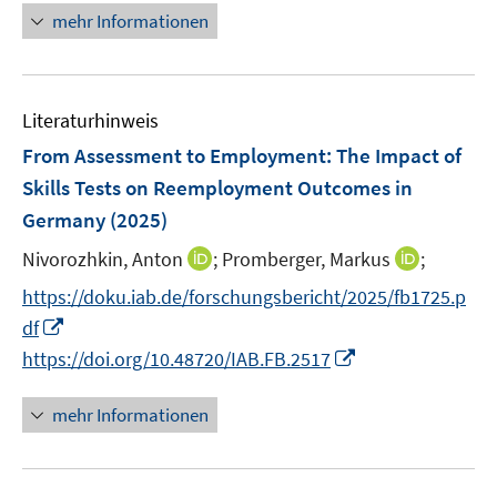
ö
e
e
n
mehr Informationen
f
u
u
e
f
e
e
u
n
m
m
e
e
F
F
Literaturhinweis
m
n
e
e
F
From Assessment to Employment: The Impact of
n
n
e
Skills Tests on Reemployment Outcomes in
s
s
n
Germany
(2025)
t
t
s
e
e
t
I
I
Nivorozhkin, Anton
;
Promberger, Markus
;
r
r
e
n
n
https://doku.iab.de/forschungsbericht/2025/fb1725.p
ö
ö
r
n
n
I
f
f
df
ö
e
e
n
f
f
I
https://doi.org/10.48720/IAB.FB.2517
f
u
u
n
n
n
n
f
e
e
e
e
e
n
n
mehr Informationen
m
m
u
n
n
e
e
F
F
e
u
n
e
e
m
e