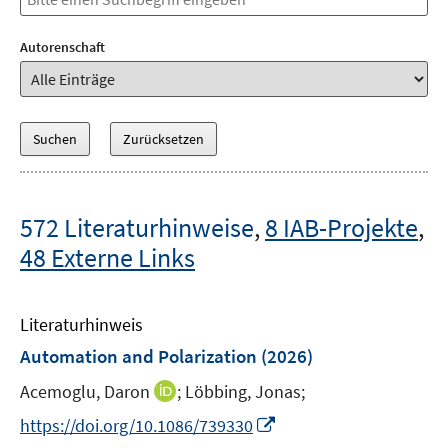
Autorenschaft
572 Literaturhinweise
,
8 IAB-Projekte
,
48 Externe Links
Literaturhinweis
Automation and Polarization
(2026)
I
Acemoglu, Daron
;
Löbbing, Jonas;
n
I
https://doi.org/10.1086/739330
n
n