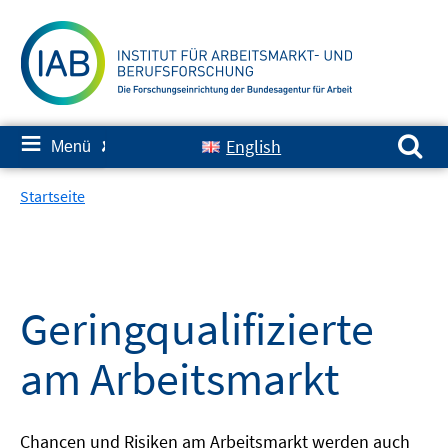
Springe
zum
Inhalt
Suchen nach:
≡
English
Menü
✘
Startseite
Geringqualifizierte
am Arbeitsmarkt
Chancen und Risiken am Arbeitsmarkt werden auch