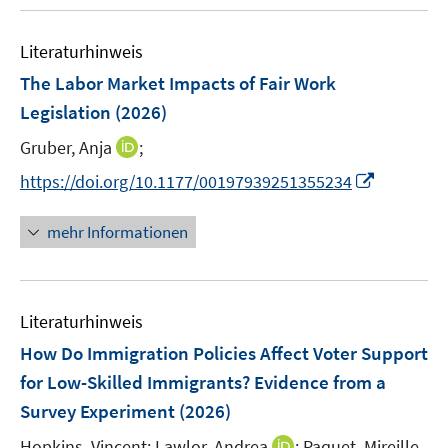
u
e
n
m
e
n
e
F
Literaturhinweis
m
n
e
F
The Labor Market Impacts of Fair Work
n
e
Legislation
(2026)
s
n
t
I
Gruber, Anja
;
s
e
n
t
I
https://doi.org/10.1177/00197939251355234
r
n
e
n
ö
e
r
n
mehr Informationen
f
u
ö
e
f
e
f
u
n
m
f
e
e
F
n
Literaturhinweis
m
n
e
e
F
How Do Immigration Policies Affect Voter Support
n
n
e
for Low-Skilled Immigrants? Evidence from a
s
n
Survey Experiment
t
(2026)
s
e
t
I
Hopkins, Vincent;
Lawlor, Andrea
;
Paquet, Mireille