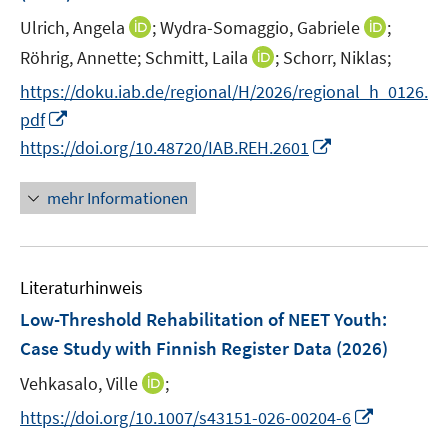
r
e
t
I
I
Ulrich, Angela
;
Wydra-Somaggio, Gabriele
;
ö
r
e
n
n
I
Röhrig, Annette;
Schmitt, Laila
f
;
Schorr, Niklas;
ö
r
n
n
n
f
f
https://doku.iab.de/regional/H/2026/regional_h_0126.
ö
e
e
n
n
f
I
pdf
f
u
u
e
e
n
n
f
I
e
e
https://doi.org/10.48720/IAB.REH.2601
u
n
e
n
n
n
m
m
e
n
e
e
n
F
F
mehr Informationen
m
u
n
e
e
e
F
e
u
n
n
e
m
e
s
s
n
F
Literaturhinweis
m
t
t
s
e
F
e
e
Low-Threshold Rehabilitation of NEET Youth:
t
n
e
r
r
e
Case Study with Finnish Register Data
(2026)
s
n
ö
ö
r
t
I
Vehkasalo, Ville
;
s
f
f
ö
e
n
t
f
f
I
f
https://doi.org/10.1007/s43151-026-00204-6
r
n
e
n
n
n
f