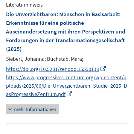
n
n
F
Literaturhinweis
m
s
s
e
F
Die Unverzichtbaren: Menschen in Basisarbeit
:
t
t
n
e
e
e
Erkenntnisse für eine politische
s
n
r
r
Auseinandersetzung mit ihren Perspektiven und
t
s
ö
ö
e
Forderungen in der Transformationsgesellschaft
t
f
f
r
e
(2025)
f
f
ö
r
n
n
Siebert, Johanna;
Buchstab, Mara;
f
ö
e
e
I
f
https://doi.org/10.5281/zenodo.15590119
f
n
n
n
n
f
https://www.progressives-zentrum.org/wp-content/u
n
e
n
ploads/2025/06/Die_Unverzichtbaren_Studie_2025_D
e
n
e
I
asProgressiveZentrum.pdf
u
n
n
e
n
mehr Informationen
m
e
F
u
e
e
n