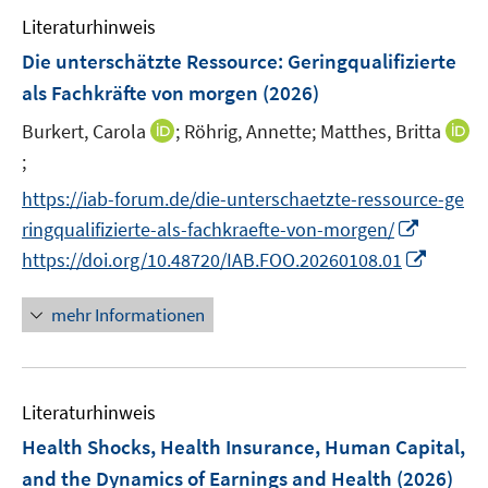
e
n
e
Literaturhinweis
m
s
n
F
Die unterschätzte Ressource: Geringqualifizierte
t
s
e
e
als Fachkräfte von morgen
(2026)
t
n
r
e
I
Burkert, Carola
;
Röhrig, Annette;
Matthes, Britta
s
ö
r
n
t
;
I
f
ö
n
e
n
f
https://iab-forum.de/die-unterschaetzte-ressource-ge
f
e
r
n
n
I
f
ringqualifizierte-als-fachkraefte-von-morgen/
u
ö
e
e
n
n
I
https://doi.org/10.48720/IAB.FOO.20260108.01
e
f
u
n
n
e
n
m
f
e
e
n
n
F
mehr Informationen
n
m
u
e
e
e
F
e
u
n
n
e
m
e
s
n
F
Literaturhinweis
m
t
s
e
F
e
Health Shocks, Health Insurance, Human Capital,
t
n
e
r
e
and the Dynamics of Earnings and Health
(2026)
s