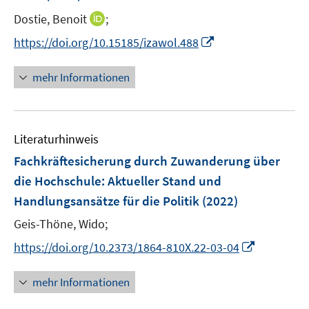
r
I
Dostie, Benoit
;
ö
n
I
https://doi.org/10.15185/izawol.488
f
n
n
f
e
n
n
mehr Informationen
u
e
e
e
u
n
m
e
F
Literaturhinweis
m
e
F
Fachkräftesicherung durch Zuwanderung über
n
e
die Hochschule: Aktueller Stand und
s
n
Handlungsansätze für die Politik
t
(2022)
s
e
t
Geis-Thöne, Wido;
r
e
I
https://doi.org/10.2373/1864-810X.22-03-04
ö
r
n
f
ö
n
mehr Informationen
f
f
e
n
f