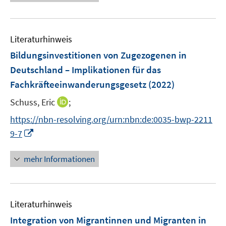
e
e
f
e
u
n
n
m
e
e
F
Literaturhinweis
m
n
e
F
Bildungsinvestitionen von Zugezogenen in
n
e
Deutschland – Implikationen für das
s
n
Fachkräfteeinwanderungsgesetz
t
(2022)
s
e
t
I
Schuss, Eric
;
r
e
n
https://nbn-resolving.org/urn:nbn:de:0035-bwp-2211
ö
r
n
I
f
9-7
ö
e
n
f
f
u
n
n
mehr Informationen
f
e
e
e
n
m
u
n
e
F
e
n
e
Literaturhinweis
m
n
F
Integration von Migrantinnen und Migranten in
s