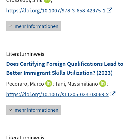
r
n
I
https://doi.org/10.1007/978-3-658-42975-1
ö
n
n
f
e
n
mehr Informationen
f
u
e
n
e
u
e
m
e
n
F
Literaturhinweis
m
e
F
Does Certifying Foreign Qualifications Lead to
n
e
Better Immigrant Skills Utilization?
(2023)
s
n
t
I
I
Pecoraro, Marco
;
Tani, Massimiliano
;
s
e
n
n
t
I
https://doi.org/10.1007/s11205-023-03069-x
r
n
n
e
n
ö
e
e
r
n
mehr Informationen
f
u
u
ö
e
f
e
e
f
u
n
m
m
f
e
e
F
F
n
Literaturhinweis
m