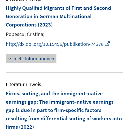
n
e
e
e
F
Highly Qualifed Migrants of First and Second
n
n
n
e
Generation in German Multinational
s
s
n
Corporations
(2023)
t
t
s
e
e
t
Popescu, Cristina;
r
r
e
I
http://dx.doi.org/10.15496/publikation-74378
ö
ö
r
n
f
f
ö
n
mehr Informationen
f
f
f
e
n
n
f
u
e
e
n
e
n
n
e
Literaturhinweis
m
n
F
Firms, sorting, and the immigrant–native
e
earnings gap
:
The immigrant–native earnings
n
gap is due in part to firm-specific factors
s
resulting from differential sorting of workers into
t
e
firms
(2022)