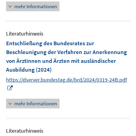
ö
e
n
mehr Informationen
f
u
e
f
e
u
n
m
e
e
F
Literaturhinweis
m
n
e
F
Entschließung des Bundesrates zur
n
e
Beschleunigung der Verfahren zur Anerkennung
s
n
von Ärztinnen und Ärzten mit ausländischer
t
s
e
Ausbildung
(2024)
t
r
e
https://dserver.bundestag.de/brd/2024/0319-24B.pdf
ö
r
I
f
ö
n
f
f
n
mehr Informationen
n
f
e
e
n
u
n
e
e
n
Literaturhinweis
m