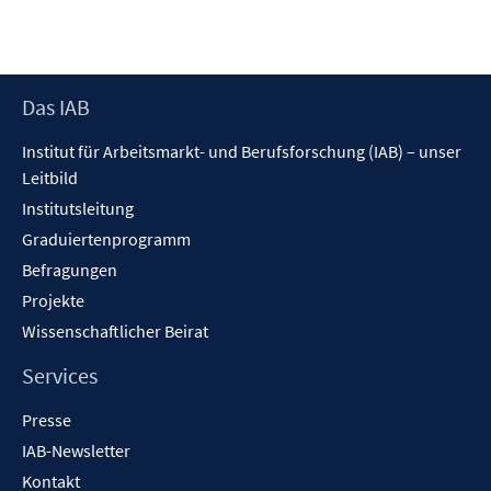
r
r
e
f
f
ö
ö
r
f
f
f
f
ö
n
n
f
f
f
e
e
Footer
Das IAB
n
n
f
n
n
Inhalt
e
e
n
Institut für Arbeitsmarkt- und Berufsforschung (IAB) – unser
n
n
e
Leitbild
n
Institutsleitung
Graduiertenprogramm
Befragungen
Projekte
Wissenschaftlicher Beirat
Services
Presse
IAB-Newsletter
Kontakt