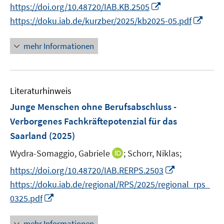
n
I
https://doi.org/10.48720/IAB.KB.2505
r
n
n
I
https://doku.iab.de/kurzber/2025/kb2025-05.pdf
ö
e
n
n
f
u
e
n
mehr Informationen
f
e
u
e
n
m
e
u
e
F
m
e
n
e
F
Literaturhinweis
m
n
e
F
Junge Menschen ohne Berufsabschluss -
s
n
e
Verborgenes Fachkräftepotenzial für das
t
s
n
e
Saarland
(2025)
t
s
r
e
t
I
Wydra-Somaggio, Gabriele
;
Schorr, Niklas;
ö
r
e
n
I
f
https://doi.org/10.48720/IAB.RERPS.2503
ö
r
n
n
f
https://doku.iab.de/regional/RPS/2025/regional_rps_
f
ö
e
n
n
I
f
0325.pdf
f
u
e
e
n
n
f
e
u
n
n
e
n
mehr Informationen