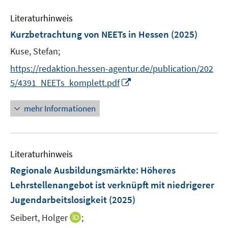
m
f
e
n
F
n
Literaturhinweis
m
e
e
F
Kurzbetrachtung von NEETs in Hessen
(2025)
n
n
e
Kuse, Stefan;
s
n
t
s
https://redaktion.hessen-agentur.de/publication/202
e
t
I
5/4391_NEETs_komplett.pdf
r
e
n
ö
r
n
mehr Informationen
f
ö
e
f
f
u
n
f
e
e
n
Literaturhinweis
m
n
e
F
Regionale Ausbildungsmärkte: Höheres
n
e
Lehrstellenangebot ist verknüpft mit niedrigerer
n
Jugendarbeitslosigkeit
(2025)
s
t
I
Seibert, Holger
;
e