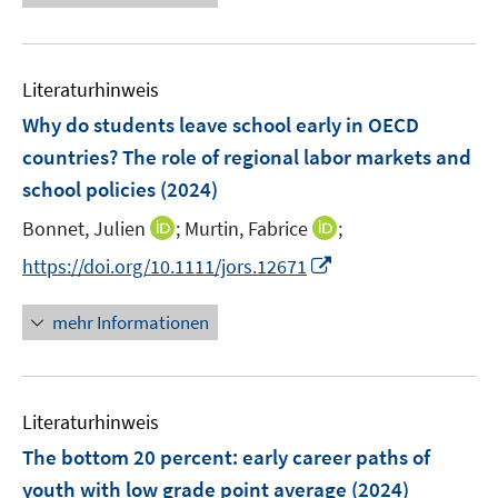
e
r
ö
Literaturhinweis
f
Why do students leave school early in OECD
f
n
countries? The role of regional labor markets and
e
school policies
(2024)
n
I
I
Bonnet, Julien
;
Murtin, Fabrice
;
n
n
I
https://doi.org/10.1111/jors.12671
n
n
n
e
e
n
mehr Informationen
u
u
e
e
e
u
m
m
e
F
F
Literaturhinweis
m
e
e
F
The bottom 20 percent: early career paths of
n
n
e
youth with low grade point average
(2024)
s
s