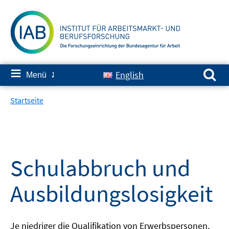
Springe
zum
Inhalt
Suchen nach:
≡
English
Menü
✘
Startseite
Schulabbruch und
Ausbildungslosigkeit
Je niedriger die Qualifikation von Erwerbspersonen,