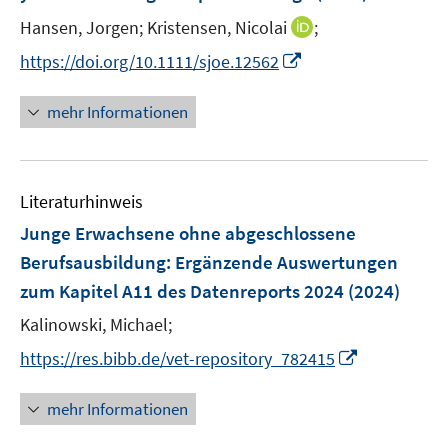
n
t
t
I
Hansen, Jorgen;
Kristensen, Nicolai
;
s
e
e
n
t
I
https://doi.org/10.1111/sjoe.12562
r
r
n
e
n
ö
ö
e
r
n
mehr Informationen
f
f
u
ö
e
f
f
e
f
u
n
n
m
f
e
e
e
F
n
Literaturhinweis
m
n
n
e
e
F
Junge Erwachsene ohne abgeschlossene
n
n
e
Berufsausbildung
:
Ergänzende Auswertungen
s
n
zum Kapitel A11 des Datenreports 2024
t
(2024)
s
e
t
Kalinowski, Michael;
r
e
I
https://res.bibb.de/vet-repository_782415
ö
r
n
f
ö
n
mehr Informationen
f
f
e
n
f