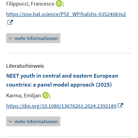
I
Filippucci, Francesco
;
n
n
https://pse.hal.science/PSE_WP/halshs-03524083v2
n
I
e
n
u
n
mehr Informationen
e
e
m
u
F
e
e
Literaturhinweis
m
n
F
NEET youth in central and eastern European
s
e
countries: a panel model approach
(2025)
t
n
e
I
Karma, Emiljan
;
s
r
n
t
I
https://doi.org/10.1080/13676261.2024.2392189
ö
n
e
n
f
e
r
n
mehr Informationen
f
u
ö
e
n
e
f
u
e