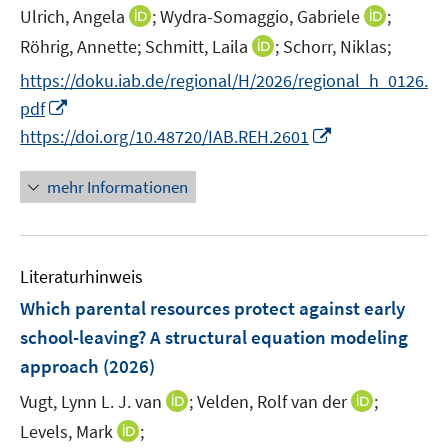
e
t
I
I
Ulrich, Angela
;
Wydra-Somaggio, Gabriele
;
ö
ö
r
e
n
n
I
Röhrig, Annette;
Schmitt, Laila
f
;
Schorr, Niklas;
f
ö
r
n
n
n
f
f
f
https://doku.iab.de/regional/H/2026/regional_h_0126.
ö
e
e
n
n
n
f
I
pdf
f
u
u
e
e
e
n
n
f
I
e
e
https://doi.org/10.48720/IAB.REH.2601
u
n
n
e
n
n
n
m
m
e
n
e
e
n
F
F
mehr Informationen
m
u
n
e
e
e
F
e
u
n
n
e
m
e
s
s
n
F
Literaturhinweis
m
t
t
s
e
F
e
e
Which parental resources protect against early
t
n
e
r
r
e
school-leaving? A structural equation modeling
s
n
ö
ö
r
approach
(2026)
t
s
f
f
ö
e
t
f
f
I
I
Vugt, Lynn L. J. van
;
Velden, Rolf van der
;
f
r
e
n
n
n
n
f
I
Levels, Mark
;
ö
r
e
e