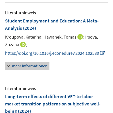
u
e
n
e
n
e
Literaturhinweis
m
n
F
Student Employment and Education: A Meta-
e
Analysis
(2024)
n
I
Kroupova, Katerina;
Havranek, Tomas
;
Irsova,
s
n
t
I
Zuzana
;
n
e
n
I
https://doi.org/10.1016/j.econedurev.2024.102539
e
r
n
n
u
ö
e
n
mehr Informationen
e
f
u
e
m
f
e
u
F
n
m
e
e
e
F
Literaturhinweis
m
n
n
e
F
Long-term effects of different VET-to-labor
s
n
e
t
market transition patterns on subjective well-
s
n
e
being
(2024)
t
s