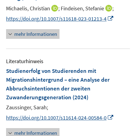
r
e
t
I
I
Michaelis, Christian
;
Findeisen, Stefanie
;
ö
r
e
n
n
f
I
https://doi.org/10.1007/s11618-023-01213-4
ö
r
n
n
f
n
f
ö
e
e
n
n
f
mehr Informationen
f
u
u
e
e
n
f
e
e
n
u
e
n
m
m
e
n
e
F
F
Literaturhinweis
m
n
e
e
F
Studienerfolg von Studierenden mit
n
n
e
Migrationshintergrund – eine Analyse der
s
s
n
Abbruchsintentionen der zweiten
t
t
s
e
e
Zuwanderungsgeneration
(2024)
t
r
r
e
Zaussinger, Sarah;
ö
ö
r
I
f
f
https://doi.org/10.1007/s11614-024-00584-0
ö
n
f
f
f
n
n
n
mehr Informationen
f