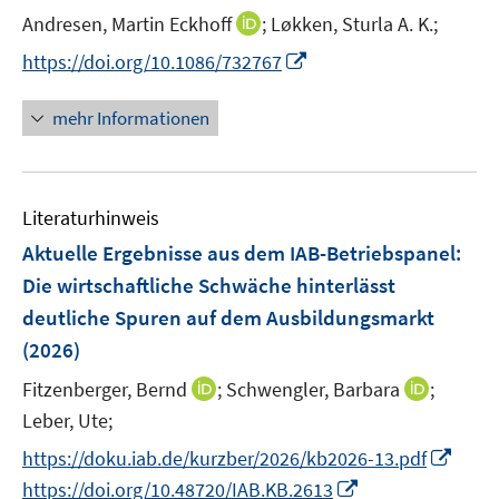
I
Andresen, Martin Eckhoff
;
Løkken, Sturla A. K.;
n
I
https://doi.org/10.1086/732767
n
n
e
n
mehr Informationen
u
e
e
u
m
e
F
Literaturhinweis
m
e
F
Aktuelle Ergebnisse aus dem IAB-Betriebspanel:
n
e
Die wirtschaftliche Schwäche hinterlässt
s
n
deutliche Spuren auf dem Ausbildungsmarkt
t
s
e
(2026)
t
r
e
I
I
Fitzenberger, Bernd
;
Schwengler, Barbara
;
ö
r
n
n
Leber, Ute;
f
ö
n
n
f
I
https://doku.iab.de/kurzber/2026/kb2026-13.pdf
f
e
e
n
n
f
I
https://doi.org/10.48720/IAB.KB.2613
u
u