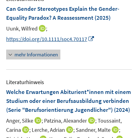
e
F
Can Gender Stereotypes Explain the Gender‐
n
e
Equality Paradox? A Reassessment
(2025)
n
I
Uunk, Wilfred
;
s
n
t
I
https://doi.org/10.1111/soc4.70117
n
e
n
e
r
n
mehr Informationen
u
ö
e
e
f
u
m
f
e
F
n
Literaturhinweis
m
e
e
F
Welche Erwartungen Abiturient*innen mit einem
n
n
e
Studium oder einer Berufsausbildung verbinden
s
n
(Serie "Berufsorientierung Jugendlicher")
t
(2024)
s
e
t
I
I
Anger, Silke
;
Patzina, Alexander
;
Toussaint,
r
e
n
n
I
I
I
Carina
;
Lerche, Adrian
;
Sandner, Malte
;
ö
r
n
n
n
n
n