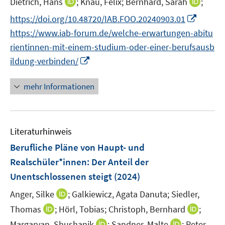
I
I
Dietrich, Hans
f
;
Knau, Felix;
Bernhard, Sarah
;
ö
e
e
n
n
n
n
n
f
I
f
https://doi.org/10.48720/IAB.FOO.20240903.01
u
u
e
e
e
n
n
n
n
f
e
e
https://www.iab-forum.de/welche-erwartungen-abitu
u
u
u
e
e
e
n
n
m
m
e
e
e
rientinnen-mit-einem-studium-oder-einer-berufsausb
u
u
n
e
e
F
F
m
m
m
I
ildung-verbinden/
e
e
u
n
e
e
F
F
F
n
m
m
e
n
n
e
e
e
n
F
F
mehr Informationen
m
s
s
n
n
n
e
e
e
F
t
t
s
s
s
u
n
n
e
e
e
t
t
t
e
s
s
n
r
r
e
e
e
Literaturhinweis
m
t
t
s
ö
ö
r
r
r
F
e
e
Berufliche Pläne von Haupt- und
t
f
f
ö
ö
ö
e
r
r
Realschüler*innen: Der Anteil der
e
f
f
f
f
f
n
ö
ö
r
Unentschlossenen steigt
n
(2024)
n
f
f
f
s
f
f
ö
e
e
n
n
n
t
I
Anger, Silke
;
Galkiewicz, Agata Danuta;
f
Siedler,
f
f
n
n
e
e
e
e
n
n
n
I
I
Thomas
;
Hörl, Tobias;
Christoph, Bernhard
;
f
n
n
n
r
n
e
e
n
n
n
I
I
Margaryan, Shushanik
;
Sandner, Malte
;
Peter,