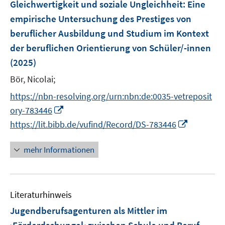
F
Gleichwertigkeit und soziale Ungleichheit
:
Eine
s
s
n
e
t
t
empirische Untersuchung des Prestiges von
s
n
e
e
beruflicher Ausbildung und Studium im Kontext
t
s
r
r
e
der beruflichen Orientierung von Schüler/-innen
t
ö
ö
r
e
(2025)
f
f
ö
r
f
f
Bör, Nicolai;
f
ö
n
n
f
https://nbn-resolving.org/urn:nbn:de:0035-vetreposit
f
e
e
n
I
f
ory-783446
n
n
e
n
n
I
https://lit.bibb.de/vufind/Record/DS-783446
n
n
e
n
e
n
n
mehr Informationen
u
e
e
u
m
e
F
Literaturhinweis
m
e
F
Jugendberufsagenturen als Mittler im
n
e