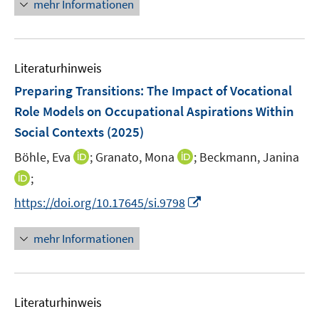
n
n
m
mehr Informationen
e
e
u
u
e
e
F
m
m
e
e
u
n
e
F
F
m
m
e
n
e
e
F
F
Literaturhinweis
m
s
n
n
e
e
F
t
Preparing Transitions: The Impact of Vocational
s
s
n
n
e
e
t
t
Role Models on Occupational Aspirations Within
s
s
n
r
e
e
Social Contexts
t
(2025)
t
s
ö
r
r
e
e
t
I
I
Böhle, Eva
;
f
Granato, Mona
;
Beckmann, Janina
ö
ö
r
r
e
n
n
f
I
;
f
f
ö
ö
r
n
n
n
n
f
f
f
f
I
https://doi.org/10.17645/si.9798
ö
e
e
e
n
n
n
f
f
n
f
u
u
n
e
e
e
n
n
n
mehr Informationen
f
e
e
u
n
n
e
e
e
n
m
m
e
n
n
u
e
F
F
m
e
n
e
e
F
Literaturhinweis
m
n
n
e