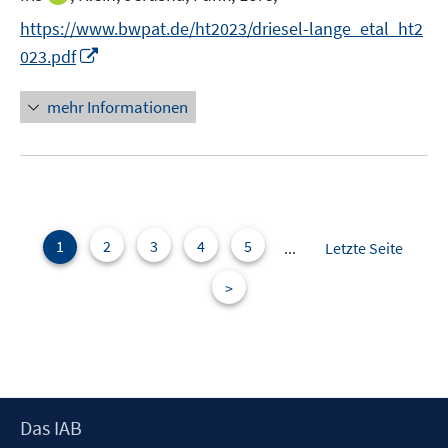
ö
r
e
n
f
https://www.bwpat.de/ht2023/driesel-lange_etal_ht2
ö
r
n
f
I
f
023.pdf
ö
e
n
n
f
f
u
e
n
n
mehr Informationen
f
e
n
e
e
n
m
u
n
e
F
e
n
e
m
n
F
s
e
1
2
3
4
5
...
Letzte Seite
t
n
e
>
s
r
t
ö
e
f
r
f
ö
n
f
Footer
e
Das IAB
f