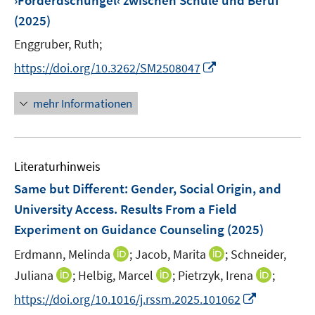
›Förderdschungel‹ zwischen Schule und Beruf
s
n
(2025)
t
s
e
t
Enggruber, Ruth;
r
e
I
https://doi.org/10.3262/SM2508047
ö
r
n
f
ö
n
mehr Informationen
f
f
e
n
f
u
e
n
e
n
e
Literaturhinweis
m
n
F
Same but Different: Gender, Social Origin, and
e
University Access. Results From a Field
n
Experiment on Guidance Counseling
(2025)
s
t
I
I
Erdmann, Melinda
;
Jacob, Marita
;
Schneider,
e
n
n
I
I
I
Juliana
;
Helbig, Marcel
;
Pietrzyk, Irena
;
r
n
n
n
n
n
I
https://doi.org/10.1016/j.rssm.2025.101062
ö
e
e
n
n
n
n