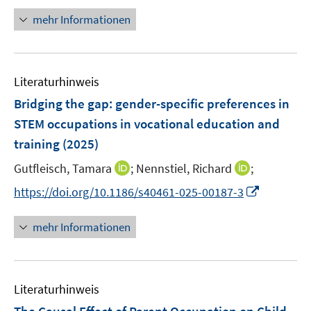
f
u
u
e
e
e
n
mehr Informationen
f
e
e
u
u
u
e
n
m
m
e
e
e
u
e
F
F
m
m
m
e
n
e
e
F
F
F
Literaturhinweis
m
n
n
e
e
e
F
Bridging the gap: gender-specific preferences in
s
s
n
n
n
e
t
t
STEM occupations in vocational education and
s
s
s
n
e
e
training
(2025)
t
t
t
s
r
r
e
e
e
t
I
I
Gutfleisch, Tamara
;
Nennstiel, Richard
;
ö
ö
r
r
r
e
n
n
f
f
I
https://doi.org/10.1186/s40461-025-00187-3
ö
ö
ö
r
n
n
f
f
n
f
f
f
ö
e
e
n
n
n
f
f
f
mehr Informationen
f
u
u
e
e
e
n
n
n
f
e
e
n
n
u
e
e
e
n
m
m
e
n
n
n
e
F
F
Literaturhinweis
m
n
e
e
F