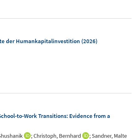
s
n
t
e
e
u
r
e
ö
m
chte der Humankapitalinvestition
(2026)
f
F
f
e
n
n
e
s
n
t
e
r
ö
chool-to-Work Transitions: Evidence from a
f
f
n
Shushanik
;
Christoph, Bernhard
;
Sandner, Malte
I
I