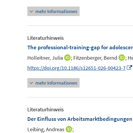
u
n
r
r
mehr Informationen
e
n
ö
ö
m
e
f
f
F
u
f
f
e
e
Literaturhinweis
n
n
n
m
The professional-training-gap for adolesc
e
e
s
F
n
n
Holleitner, Julia
;
Fitzenberger, Bernd
;
He
I
I
t
e
n
n
https://doi.org/10.1186/s12651-026-00423-7
e
n
n
n
r
s
mehr Informationen
e
e
ö
t
u
u
f
e
e
e
f
r
m
m
Literaturhinweis
n
ö
F
F
Der Einfluss von Arbeitsmarktbedingunge
e
f
e
e
n
f
Leibing, Andreas
;
I
n
n