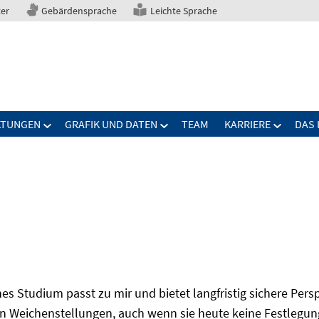
ter
Gebärdensprache
Leichte Sprache
LTUNGEN
GRAFIK UND DATEN
TEAM
KARRIERE
DAS 
s Studium passt zu mir und bietet langfristig sichere Per
n Weichenstellungen, auch wenn sie heute keine Festlegung 