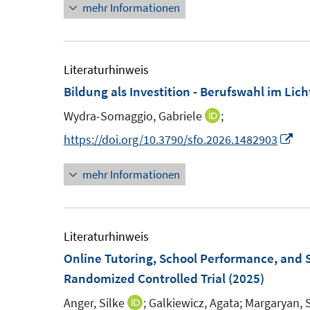
mehr Informationen
e
e
r
r
ö
ö
Literaturhinweis
f
f
Bildung als Investition - Berufswahl im Li
f
f
n
n
Wydra-Somaggio, Gabriele
;
I
e
e
n
I
https://doi.org/10.3790/sfo.2026.1482903
n
n
n
n
mehr Informationen
e
n
u
e
e
u
m
e
Literaturhinweis
F
m
Online Tutoring, School Performance, and S
e
F
Randomized Controlled Trial
(2025)
n
e
Anger, Silke
;
Galkiewicz, Agata;
Margaryan, 
I