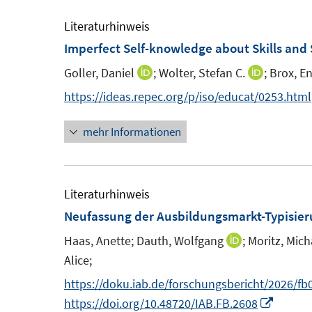
e
m
Literaturhinweis
F
Imperfect Self-knowledge about Skills and 
e
Goller, Daniel
;
Wolter, Stefan C.
;
Brox, E
I
I
n
n
n
https://ideas.repec.org/p/iso/educat/0253.html
s
n
n
t
mehr Informationen
e
e
e
u
u
r
e
e
ö
m
m
Literaturhinweis
f
F
F
Neufassung der Ausbildungsmarkt-Typisie
f
e
e
n
Haas, Anette;
Dauth, Wolfgang
;
Moritz, Mich
I
n
n
e
Alice;
n
s
s
n
n
https://doku.iab.de/forschungsbericht/2026/fb
t
t
e
I
https://doi.org/10.48720/IAB.FB.2608
e
e