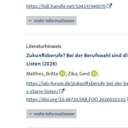
n
n
I
https://hdl.handle.net/10419/340070
s
s
e
n
n
t
t
n
mehr Informationen
e
n
e
e
u
e
r
r
e
u
ö
ö
m
e
Literaturhinweis
f
f
F
m
Zukunftsberufe? Bei der Berufswahl sind dif
f
f
e
F
Listen
(2026)
n
n
n
e
e
e
Matthes, Britta
;
Zika, Gerd
;
I
I
s
n
n
n
n
n
https://iab-forum.de/zukunftsberufe-bei-der-be
t
s
n
n
I
s-starre-listen/
e
t
e
e
n
https://doi.org/10.48720/IAB.FOO.20260323.01
r
e
u
u
n
ö
r
mehr Informationen
e
e
e
f
ö
m
m
u
f
f