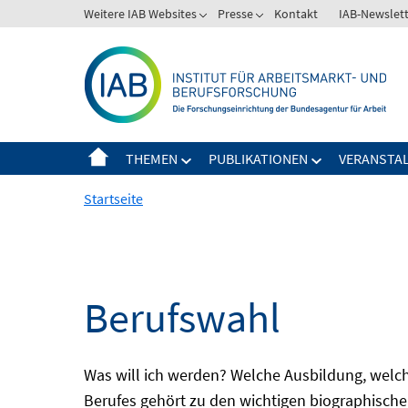
Springe
Weitere IAB Websites
Presse
Kontakt
IAB-Newslet
zum
Inhalt
THEMEN
PUBLIKATIONEN
VERANSTA
Startseite
Berufswahl
Was will ich werden? Welche Ausbildung, welche
Berufes gehört zu den wichtigen biographische