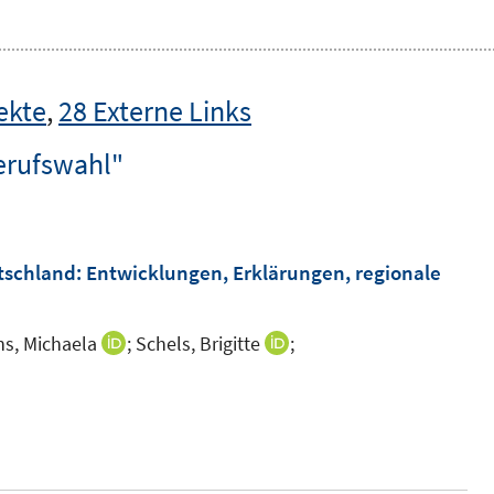
ekte
,
28 Externe Links
erufswahl"
tschland: Entwicklungen, Erklärungen, regionale
s, Michaela
;
Schels, Brigitte
;
I
I
n
n
I
n
n
n
e
e
n
u
u
e