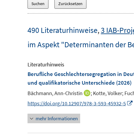
490 Literaturhinweise
,
3 IAB-Proj
im Aspekt "Determinanten der B
Literaturhinweis
Berufliche Geschlechtersegregation in Deu
und qualifikatorische Unterschiede
(2026)
Bächmann, Ann-Christin
;
Kotte, Volker;
Fuch
I
n
https://doi.org/10.12907/978-3-593-45932-5
n
mehr Informationen
e
u