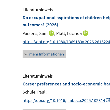
F
F
e
n
f
e
e
m
Literaturhinweis
e
n
n
n
F
Do occupational aspirations of children hel
n
e
s
s
e
outcomes?
(2026)
n
t
t
n
Parsons, Sam
;
Platt, Lucinda
;
I
I
e
e
s
n
n
https://doi.org/10.1080/1369183x.2026.261622
r
r
t
n
n
ö
ö
e
mehr Informationen
e
e
f
f
r
u
u
f
f
ö
e
e
n
n
f
m
m
Literaturhinweis
e
e
f
F
F
Career preferences and socio-economic b
n
n
n
e
e
Schüle, Paul;
e
n
n
n
https://doi.org/10.1016/j.labeco.2025.102814
s
s
t
t