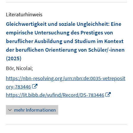
u
n
e
F
F
m
e
n
e
e
F
Literaturhinweis
m
n
n
e
F
Gleichwertigkeit und soziale Ungleichheit
:
Eine
s
s
n
e
t
t
empirische Untersuchung des Prestiges von
s
n
e
e
beruflicher Ausbildung und Studium im Kontext
t
s
r
r
e
der beruflichen Orientierung von Schüler/-innen
t
ö
ö
r
e
(2025)
f
f
ö
r
f
f
Bör, Nicolai;
f
ö
n
n
f
https://nbn-resolving.org/urn:nbn:de:0035-vetreposit
f
e
e
n
I
f
ory-783446
n
n
e
n
n
I
https://lit.bibb.de/vufind/Record/DS-783446
n
n
e
n
e
n
n
mehr Informationen
u
e
e
u
m
e