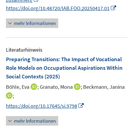
e
u
n
n
m
I
https://doi.org/10.48720/IAB.FOO.20250417.01
e
n
e
F
n
m
e
n
e
n
F
mehr Informationen
u
n
e
e
e
s
u
n
m
t
e
s
F
Literaturhinweis
e
m
t
e
r
F
e
Preparing Transitions: The Impact of Vocational
n
ö
e
r
Role Models on Occupational Aspirations Within
s
f
n
ö
Social Contexts
(2025)
t
f
s
f
e
n
t
I
I
Böhle, Eva
;
Granato, Mona
;
Beckmann, Janina
f
r
e
e
n
n
n
I
;
ö
n
r
n
n
e
n
I
https://doi.org/10.17645/si.9798
f
ö
e
e
n
n
n
f
f
u
u
e
n
n
mehr Informationen
f
e
e
u
e
e
n
m
m
e