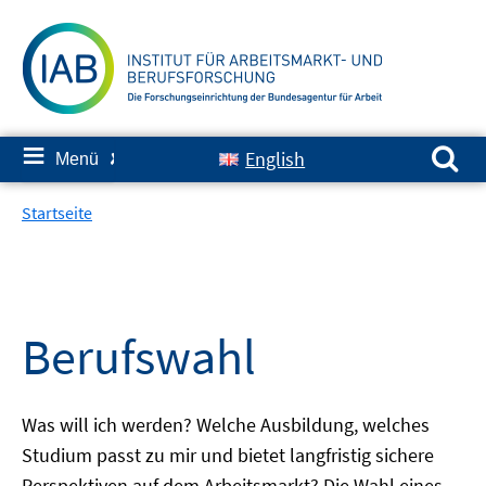
Springe
zum
Inhalt
Suchen nach:
≡
English
Menü
✘
Startseite
Berufswahl
Was will ich werden? Welche Ausbildung, welches
Studium passt zu mir und bietet langfristig sichere
Perspektiven auf dem Arbeitsmarkt? Die Wahl eines