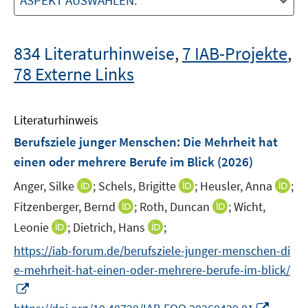
ASPEKT AUSWÄHLEN:
834 Literaturhinweise
,
7 IAB-Projekte
,
78 Externe Links
Literaturhinweis
Berufsziele junger Menschen: Die Mehrheit hat
einen oder mehrere Berufe im Blick
(2026)
I
I
I
Anger, Silke
;
Schels, Brigitte
;
Heusler, Anna
;
n
n
n
I
I
Fitzenberger, Bernd
;
Roth, Duncan
;
Wicht,
n
n
n
n
n
I
I
Leonie
;
Dietrich, Hans
;
e
e
e
n
n
n
n
https://iab-forum.de/berufsziele-junger-menschen-di
u
u
u
e
e
n
n
e
e
e
e-mehrheit-hat-einen-oder-mehrere-berufe-im-blick/
u
u
e
e
m
m
m
I
e
e
u
u
F
F
F
n
m
m
I