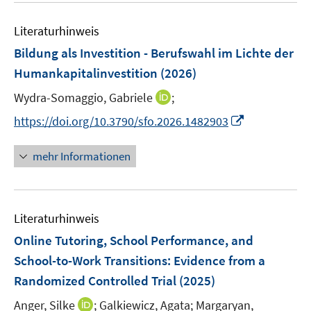
m
f
e
F
n
Literaturhinweis
m
e
e
F
Bildung als Investition - Berufswahl im Lichte der
n
n
e
Humankapitalinvestition
(2026)
s
n
t
I
Wydra-Somaggio, Gabriele
;
s
e
n
t
I
https://doi.org/10.3790/sfo.2026.1482903
r
n
e
n
ö
e
r
n
mehr Informationen
f
u
ö
e
f
e
f
u
n
m
f
e
e
F
n
Literaturhinweis
m
n
e
e
F
Online Tutoring, School Performance, and
n
n
e
School-to-Work Transitions: Evidence from a
s
n
Randomized Controlled Trial
t
(2025)
s
e
t
I
Anger, Silke
;
Galkiewicz, Agata;
Margaryan,