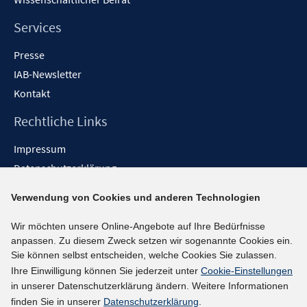
Services
Presse
IAB-Newsletter
Kontakt
Rechtliche Links
Impressum
Datenschutzerklärung
Erklärung zur Barrierefreiheit
Verwendung von Cookies und anderen Technologien
Barrieren melden
Wir möchten unsere Online-Angebote auf Ihre Bedürfnisse
Social-Media-Kanäle
anpassen. Zu diesem Zweck setzen wir sogenannte Cookies ein.
Sie können selbst entscheiden, welche Cookies Sie zulassen.
BlueSky
Ihre Einwilligung können Sie jederzeit unter
Cookie-Einstellungen
YouTube
in unserer Datenschutzerklärung ändern. Weitere Informationen
LinkedIn
finden Sie in unserer
Datenschutzerklärung
.