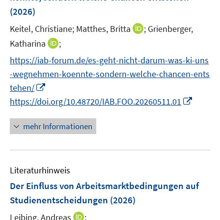
n
e
e
(2026)
t
s
r
r
e
t
I
Keitel, Christiane;
Matthes, Britta
;
Grienberger,
ö
ö
r
e
n
I
Katharina
;
f
f
ö
r
n
n
f
f
f
https://iab-forum.de/es-geht-nicht-darum-was-ki-uns
ö
e
n
n
n
f
-wegnehmen-koennte-sondern-welche-chancen-ents
f
u
e
e
e
n
f
I
e
tehen/
u
n
n
e
n
n
m
I
https://doi.org/10.48720/IAB.FOO.20260511.01
e
n
e
n
F
n
m
n
e
e
n
F
mehr Informationen
u
n
e
e
e
s
u
n
m
t
e
s
F
e
Literaturhinweis
m
t
e
r
F
e
Der Einfluss von Arbeitsmarktbedingungen auf
n
ö
e
r
Studienentscheidungen
(2026)
s
f
n
ö
t
I
f
Leibing, Andreas
;
s
f