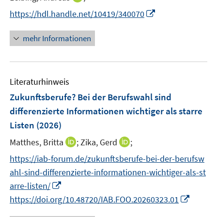
e
n
n
t
f
I
https://hdl.handle.net/10419/340070
r
n
e
e
n
n
ö
e
n
r
e
n
mehr Informationen
f
u
ö
n
e
f
e
f
u
n
m
f
e
e
F
n
Literaturhinweis
m
n
e
e
F
Zukunftsberufe? Bei der Berufswahl sind
n
n
e
differenzierte Informationen wichtiger als starre
s
n
Listen
(2026)
t
s
e
t
I
I
Matthes, Britta
;
Zika, Gerd
;
r
e
n
n
https://iab-forum.de/zukunftsberufe-bei-der-berufsw
ö
r
n
n
f
ahl-sind-differenzierte-informationen-wichtiger-als-st
ö
e
e
f
I
arre-listen/
f
u
u
n
n
I
f
https://doi.org/10.48720/IAB.FOO.20260323.01
e
e
e
n
n
n
m
m