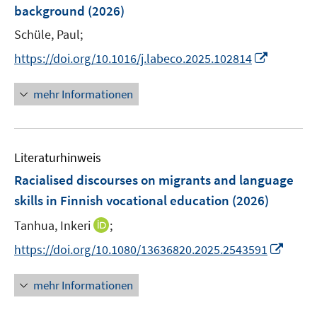
e
background
(2026)
s
s
n
t
t
Schüle, Paul;
s
e
e
t
I
https://doi.org/10.1016/j.labeco.2025.102814
r
r
e
n
ö
ö
r
n
mehr Informationen
f
f
ö
e
f
f
f
u
n
n
f
e
e
e
n
Literaturhinweis
m
n
n
e
F
Racialised discourses on migrants and language
n
e
skills in Finnish vocational education
(2026)
n
I
Tanhua, Inkeri
;
s
n
t
I
https://doi.org/10.1080/13636820.2025.2543591
n
e
n
e
r
n
mehr Informationen
u
ö
e
e
f
u