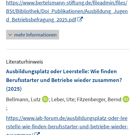
n
n
https://www.bertelsmann-stiftung.de/fileadmin/files/
n
n
e
BSt/Bibliothek/Doi_Publikationen/Ausbildung_Jugen
e
n
I
d_Betriebsbefragung_2025.pdf
u
n
e
n
mehr Informationen
m
e
F
u
e
e
n
Literaturhinweis
m
s
F
Ausbildungsplatz oder Leerstelle: Wie finden
t
e
Berufsstarter und Betriebe wieder zusammen?
e
n
r
(2025)
s
ö
t
I
Bellmann, Lutz
;
Leber, Ute;
Fitzenberger, Bernd
f
e
n
;
I
f
r
n
n
n
https://www.iab-forum.de/ausbildungsplatz-oder-lee
ö
e
n
e
rstelle-wie-finden-berufsstarter-und-betriebe-wieder-
f
u
e
n
I
f
zusammen/