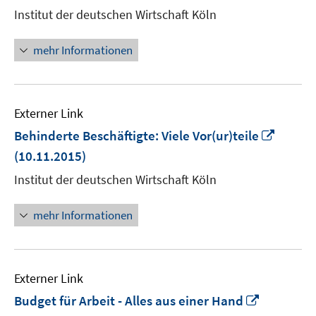
neuem
Institut der deutschen Wirtschaft Köln
Fenster
öffnen
mehr Informationen
Externer Link
In
Behinderte Beschäftigte: Viele Vor(ur)teile
neuem
(10.11.2015)
Fenste
Institut der deutschen Wirtschaft Köln
öffnen
mehr Informationen
Externer Link
In
Budget für Arbeit - Alles aus einer Hand
neuem