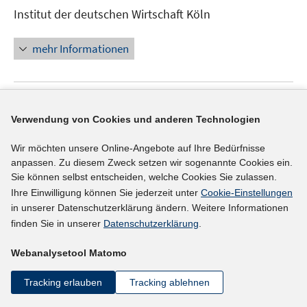
neuem
Institut der deutschen Wirtschaft Köln
Fenster
öffnen
mehr Informationen
Externer Link
Verwendung von Cookies und anderen Technologien
Informationen zu der Initiative "job - Jobs ohne
In
Wir möchten unsere Online-Angebote auf Ihre Bedürfnisse
Barrieren" (2007 bis 2010)
(21.10.2010)
anpassen. Zu diesem Zweck setzen wir sogenannte Cookies ein.
neuem
Bundesministerium für Arbeit und Soziales
Sie können selbst entscheiden, welche Cookies Sie zulassen.
Fenster
Ihre Einwilligung können Sie jederzeit unter
Cookie-Einstellungen
öffnen
mehr Informationen
in unserer Datenschutzerklärung ändern. Weitere Informationen
finden Sie in unserer
Datenschutzerklärung
.
Webanalysetool Matomo
Externer Link
Tracking erlauben
Tracking ablehnen
In
European Union of Supported Employment
neue