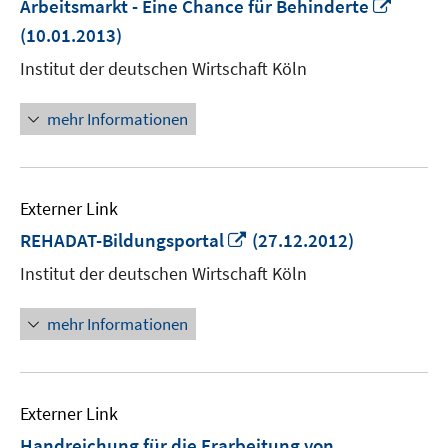
In
Arbeitsmarkt - Eine Chance für Behinderte
neue
(10.01.2013)
Fenste
Institut der deutschen Wirtschaft Köln
öffnen
mehr Informationen
Externer Link
In
REHADAT-Bildungsportal
(27.12.2012)
neuem
Institut der deutschen Wirtschaft Köln
Fenster
öffnen
mehr Informationen
Externer Link
Handreichung für die Erarbeitung von