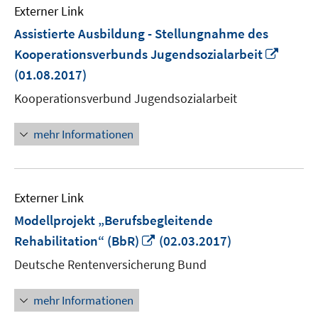
Externer Link
Assistierte Ausbildung - Stellungnahme des
In
Kooperationsverbunds Jugendsozialarbeit
neue
(01.08.2017)
Fenste
Kooperationsverbund Jugendsozialarbeit
öffnen
mehr Informationen
Externer Link
Modellprojekt „Berufsbegleitende
In
Rehabilitation“ (BbR)
(02.03.2017)
neuem
Deutsche Rentenversicherung Bund
Fenster
öffnen
mehr Informationen