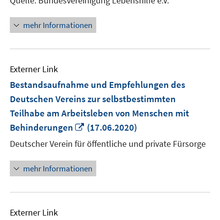
Quelle: Bundesvereinigung Lebenshilfe e.V.
öffne
mehr Informationen
Externer Link
Bestandsaufnahme und Empfehlungen des
Deutschen Vereins zur selbstbestimmten
Teilhabe am Arbeitsleben von Menschen mit
In
Behinderungen
(17.06.2020)
neuem
Deutscher Verein für öffentliche und private Fürsorge
Fenster
öffnen
mehr Informationen
Externer Link