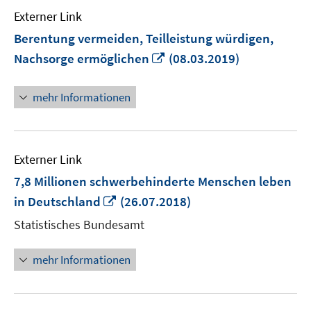
Externer Link
Berentung vermeiden, Teilleistung würdigen,
In
Nachsorge ermöglichen
(08.03.2019)
neuem
Fenster
mehr Informationen
öffnen
Externer Link
7,8 Millionen schwerbehinderte Menschen leben
In
in Deutschland
(26.07.2018)
neuem
Statistisches Bundesamt
Fenster
öffnen
mehr Informationen