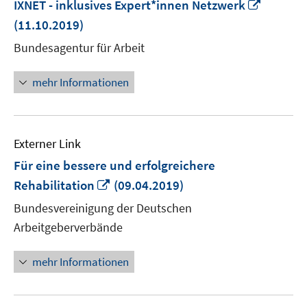
In
IXNET - inklusives Expert*innen Netzwerk
neuem
(11.10.2019)
Fenster
Bundesagentur für Arbeit
öffnen
mehr Informationen
Externer Link
Für eine bessere und erfolgreichere
In
Rehabilitation
(09.04.2019)
neuem
Bundesvereinigung der Deutschen
Fenster
Arbeitgeberverbände
öffnen
mehr Informationen