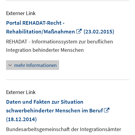
Externer Link
Portal REHADAT-Recht -
In
Rehabilitation/Maßnahmen
(23.02.2015)
neuem
REHADAT - Informationssystem zur beruflichen
Fenster
Integration behinderter Menschen
öffnen
mehr Informationen
Externer Link
Daten und Fakten zur Situation
In
schwerbehinderter Menschen im Beruf
neuem
(18.12.2014)
Fenster
Bundesarbeitsgemeinschaft der Integrationsämter
öffnen