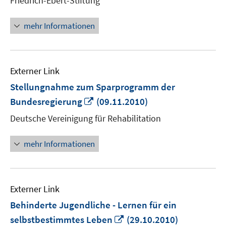
Friedrich-Ebert-Stiftung
Fenster
öffnen
mehr Informationen
Externer Link
Stellungnahme zum Sparprogramm der
In
Bundesregierung
(09.11.2010)
neuem
Deutsche Vereinigung für Rehabilitation
Fenster
öffnen
mehr Informationen
Externer Link
Behinderte Jugendliche - Lernen für ein
In
selbstbestimmtes Leben
(29.10.2010)