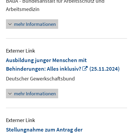
BAuA - Bundesanstalt für Arbeitsschutz und
öffne
Arbeitsmedizin
mehr Informationen
Externer Link
Ausbildung junger Menschen mit
In
Behinderungen: Alles inklusiv?
(25.11.2024)
neuem
Deutscher Gewerkschaftsbund
Fenster
öffnen
mehr Informationen
Externer Link
Stellungnahme zum Antrag der