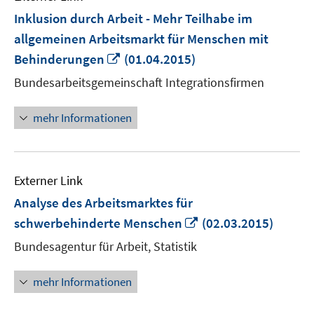
Inklusion durch Arbeit - Mehr Teilhabe im
allgemeinen Arbeitsmarkt für Menschen mit
In
Behinderungen
(01.04.2015)
neuem
Bundesarbeitsgemeinschaft Integrationsfirmen
Fenster
öffnen
mehr Informationen
Externer Link
Analyse des Arbeitsmarktes für
In
schwerbehinderte Menschen
(02.03.2015)
neuem
Bundesagentur für Arbeit, Statistik
Fenster
öffnen
mehr Informationen