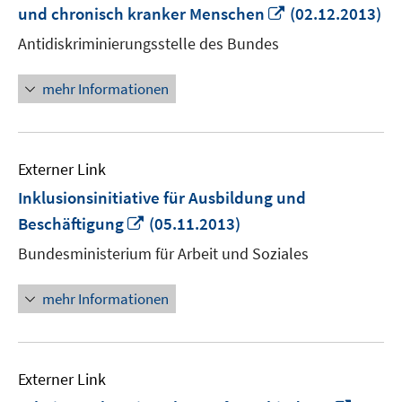
In
und chronisch kranker Menschen
(02.12.2013)
neuem
Antidiskriminierungsstelle des Bundes
Fenster
öffnen
mehr Informationen
Externer Link
Inklusionsinitiative für Ausbildung und
In
Beschäftigung
(05.11.2013)
neuem
Bundesministerium für Arbeit und Soziales
Fenster
öffnen
mehr Informationen
Externer Link