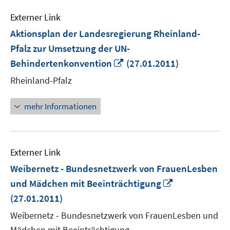
Externer Link
Aktionsplan der Landesregierung Rheinland-
Pfalz zur Umsetzung der UN-
In
Behindertenkonvention
(27.01.2011)
neuem
Rheinland-Pfalz
Fenster
öffnen
mehr Informationen
Externer Link
Weibernetz - Bundesnetzwerk von FrauenLesben
In
und Mädchen mit Beeinträchtigung
neuem
(27.01.2011)
Fenster
Weibernetz - Bundesnetzwerk von FrauenLesben und
öffnen
Mädchen mit Beeinträchtigung