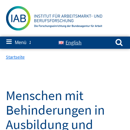
Springe
zum
Inhalt
Suchen nach:
≡
English
Menü
✘
Startseite
Menschen mit
Behinderungen in
Ausbildung und