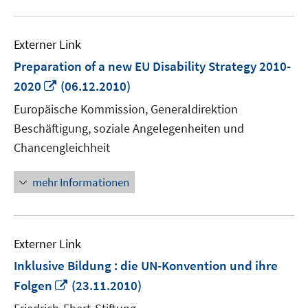
Externer Link
Preparation of a new EU Disability Strategy 2010-
In
2020
(06.12.2010)
neuem
Europäische Kommission, Generaldirektion
Fenster
Beschäftigung, soziale Angelegenheiten und
öffnen
Chancengleichheit
mehr Informationen
Externer Link
Inklusive Bildung : die UN-Konvention und ihre
In
Folgen
(23.11.2010)
neuem