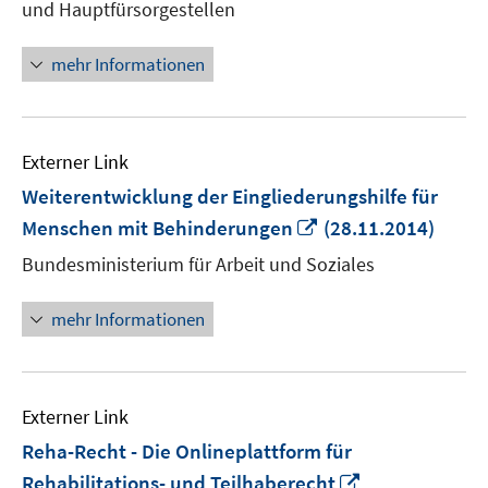
und Hauptfürsorgestellen
mehr Informationen
Externer Link
Weiterentwicklung der Eingliederungshilfe für
In
Menschen mit Behinderungen
(28.11.2014)
neuem
Bundesministerium für Arbeit und Soziales
Fenster
öffnen
mehr Informationen
Externer Link
Reha-Recht - Die Onlineplattform für
In
Rehabilitations- und Teilhaberecht