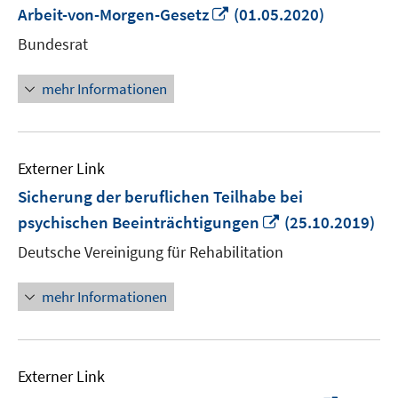
In
Arbeit-von-Morgen-Gesetz
(01.05.2020)
neuem
Bundesrat
Fenster
öffnen
mehr Informationen
Externer Link
Sicherung der beruflichen Teilhabe bei
In
psychischen Beeinträchtigungen
(25.10.2019)
neuem
Deutsche Vereinigung für Rehabilitation
Fenster
öffnen
mehr Informationen
Externer Link