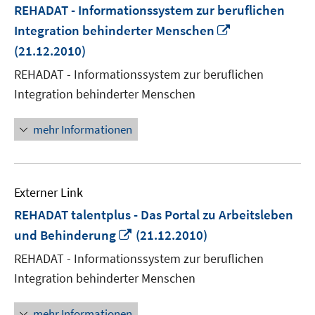
REHADAT - Informationssystem zur beruflichen
In
Integration behinderter Menschen
neuem
(21.12.2010)
Fenster
REHADAT - Informationssystem zur beruflichen
öffnen
Integration behinderter Menschen
mehr Informationen
Externer Link
REHADAT talentplus - Das Portal zu Arbeitsleben
In
und Behinderung
(21.12.2010)
neuem
REHADAT - Informationssystem zur beruflichen
Fenster
Integration behinderter Menschen
öffnen
mehr Informationen