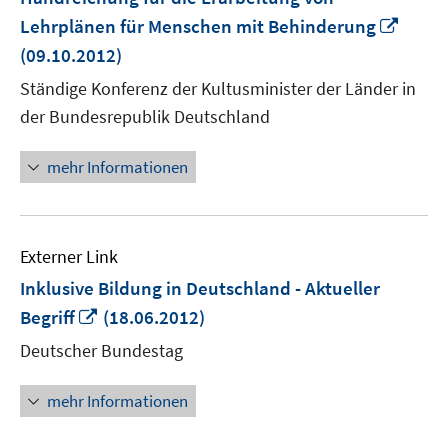
In
Lehrplänen für Menschen mit Behinderung
neue
(09.10.2012)
Fenst
Ständige Konferenz der Kultusminister der Länder in
öffne
der Bundesrepublik Deutschland
mehr Informationen
Externer Link
Inklusive Bildung in Deutschland - Aktueller
In
Begriff
(18.06.2012)
neuem
Deutscher Bundestag
Fenster
öffnen
mehr Informationen