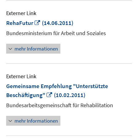
Externer Link
In
RehaFutur
(14.06.2011)
neuem
Bundesministerium für Arbeit und Soziales
Fenster
öffnen
mehr Informationen
Externer Link
Gemeinsame Empfehlung "Unterstützte
In
Beschäftigung"
(10.02.2011)
neuem
Bundesarbeitsgemeinschaft für Rehabilitation
Fenster
öffnen
mehr Informationen