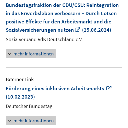
Bundestagsfraktion der CDU/CSU: Reintegration
in das Erwerbsleben verbessern – Durch Lotsen
positive Effekte für den Arbeitsmarkt und die
In
Sozialversicherungen nutzen
(25.06.2024)
neuem
Sozialverband VdK Deutschland e.V.
Fenster
öffnen
mehr Informationen
Externer Link
In
Förderung eines inklusiven Arbeitsmarkts
neue
(10.02.2023)
Fenste
Deutscher Bundestag
öffnen
mehr Informationen