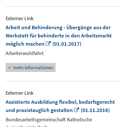
Externer Link
Arbeit und Behinderung - Übergänge aus der
Werkstatt für behinderte in den Arbeitsmarkt
In
möglich machen
(01.01.2017)
neuem
Arbeiterwohlfahrt
Fenster
öffnen
mehr Informationen
Externer Link
Assistierte Ausbildung flexibel, bedarfsgerecht
In
und praxistauglich gestalten
(01.11.2016)
neuem
Bundesarbeitsgemeinschaft Katholische
Fenster