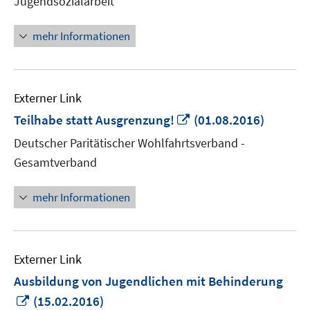
Jugendsozialarbeit
öffnen
mehr Informationen
Externer Link
In
Teilhabe statt Ausgrenzung!
(01.08.2016)
neuem
Deutscher Paritätischer Wohlfahrtsverband -
Fenster
Gesamtverband
öffnen
mehr Informationen
Externer Link
Ausbildung von Jugendlichen mit Behinderung
In
(15.02.2016)