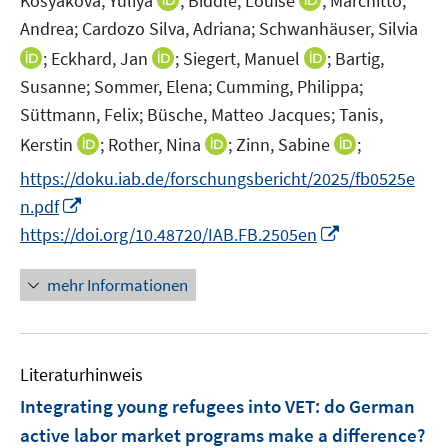
Kosyakova, Yuliya
;
Biddle, Louise
;
Marchitto,
f
ö
n
n
n
e
e
e
n
n
n
n
Andrea;
f
Cardozo Silva, Adriana;
Schwanhäuser, Silvia
f
u
u
n
e
e
n
n
n
f
I
I
I
;
Eckhard, Jan
;
Siegert, Manuel
;
Bartig,
e
e
u
u
e
e
e
n
n
n
n
m
m
Susanne;
Sommer, Elena;
Cumming, Philippa;
e
e
u
u
n
e
n
n
n
F
F
m
m
Süttmann, Felix;
Büsche, Matteo Jacques;
Tanis,
e
e
n
e
e
e
e
e
F
F
I
m
I
m
I
Kerstin
;
Rother, Nina
;
Zinn, Sabine
;
u
u
u
n
n
e
e
n
F
n
F
n
e
e
e
https://doku.iab.de/forschungsbericht/2025/fb0525e
s
s
n
n
n
e
n
e
n
m
m
m
I
t
t
n.pdf
s
s
e
n
e
n
e
F
F
F
n
e
e
I
t
t
https://doi.org/10.48720/IAB.FB.2505en
u
s
u
s
u
e
e
e
n
r
r
n
e
e
e
t
e
t
e
n
n
n
e
ö
ö
n
r
r
mehr Informationen
m
e
m
e
m
s
s
s
u
f
f
e
ö
ö
F
r
F
r
F
t
t
t
e
f
f
u
f
f
e
ö
e
ö
e
e
e
e
m
n
n
e
f
f
n
f
n
f
n
r
r
r
F
e
e
Literaturhinweis
m
n
n
s
f
s
f
s
ö
ö
ö
e
n
n
F
e
e
Integrating young refugees into VET: do German
t
n
t
n
t
f
f
f
n
e
n
n
e
e
e
e
e
active labor market programs make a difference?
f
f
f
s
n