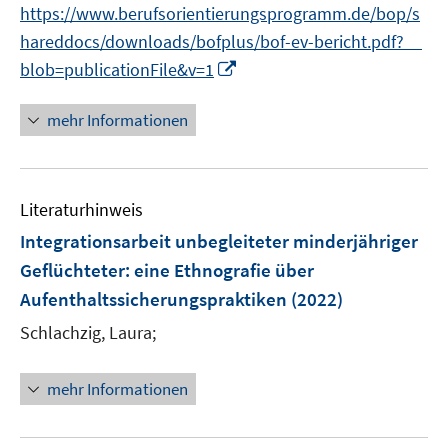
e
n
https://www.berufsorientierungsprogramm.de/bop/s
f
r
e
hareddocs/downloads/bofplus/bof-ev-bericht.pdf?__
f
ö
n
n
I
blob=publicationFile&v=1
f
e
n
f
n
n
mehr Informationen
n
e
e
u
n
e
Literaturhinweis
m
F
Integrationsarbeit unbegleiteter minderjähriger
e
Geflüchteter
:
eine Ethnografie über
n
Aufenthaltssicherungspraktiken
(2022)
s
t
Schlachzig, Laura;
e
r
mehr Informationen
ö
f