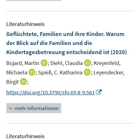
e
e
u
n
e
Literaturhinweis
m
F
Geflüchtete, Familien und ihre Kinder. Warum
e
der Blick auf die Familien und die
n
Kindertagesbetreuung entscheidend ist
(2020)
s
t
I
I
Bujard, Martin
;
Diehl, Claudia
;
Kreyenfeld,
e
n
n
I
I
Michaela
;
Spieß, C. Katharina
;
Leyendecker,
r
n
n
n
n
I
Birgit
;
ö
e
e
n
n
n
I
f
https://doi.org/10.3790/sfo.69.8-9.561
u
u
e
e
n
n
f
e
e
u
u
e
n
n
m
m
mehr Informationen
e
e
u
e
e
F
F
m
m
e
u
n
e
e
F
F
m
e
n
n
e
e
F
Literaturhinweis
m
s
s
n
n