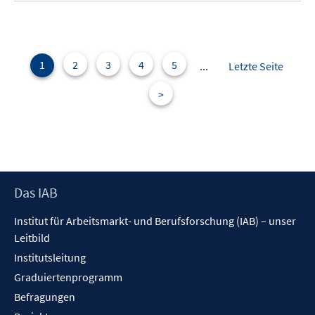
n
e
e
m
n
F
e
1
2
3
4
5
...
Letzte Seite
n
>
s
t
e
r
ö
f
Footer
Das IAB
f
Inhalt
n
Institut für Arbeitsmarkt- und Berufsforschung (IAB) – unser
e
Leitbild
n
Institutsleitung
Graduiertenprogramm
Befragungen