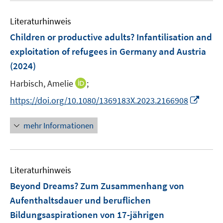
F
n
m
m
e
e
e
F
F
Literaturhinweis
m
n
n
e
e
F
Children or productive adults? Infantilisation and
s
n
n
e
t
exploitation of refugees in Germany and Austria
s
s
n
e
t
(2024)
t
s
r
e
e
t
I
Harbisch, Amelie
;
ö
r
r
e
n
f
I
https://doi.org/10.1080/1369183X.2023.2166908
ö
ö
r
n
f
n
f
f
ö
e
n
n
f
f
mehr Informationen
f
u
e
e
n
n
f
e
n
u
e
e
n
m
e
n
n
e
F
Literaturhinweis
m
n
e
F
Beyond Dreams? Zum Zusammenhang von
n
e
Aufenthaltsdauer und beruflichen
s
n
Bildungsaspirationen von 17-jährigen
t
s