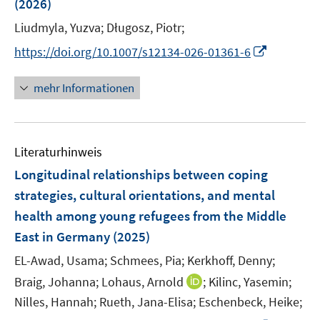
(2026)
e
s
f
ö
r
t
Liudmyla, Yuzva;
Długosz, Piotr;
f
f
ö
e
n
I
f
https://doi.org/10.1007/s12134-026-01361-6
f
r
e
n
n
f
ö
n
n
e
mehr Informationen
n
f
e
n
e
f
u
n
n
e
e
Literaturhinweis
m
n
F
Longitudinal relationships between coping
e
strategies, cultural orientations, and mental
n
health among young refugees from the Middle
s
East in Germany
(2025)
t
e
EL-Awad, Usama;
Schmees, Pia;
Kerkhoff, Denny;
r
I
Braig, Johanna;
Lohaus, Arnold
;
Kilinc, Yasemin;
ö
n
Nilles, Hannah;
Rueth, Jana-Elisa;
Eschenbeck, Heike;
f
n