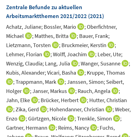
s
F
Zentrale Befunde zu aktuellen
t
e
Arbeitsmarktthemen 2021/2022
(2021)
e
n
r
I
Achatz, Juliane;
Bossler, Mario
;
Oberfichtner,
s
ö
n
t
I
I
Michael
;
Matthes, Britta
;
Bauer, Frank;
f
n
e
n
n
I
I
Lietzmann, Torsten
;
Bruckmeier, Kerstin
;
f
e
r
n
n
n
n
n
I
I
Lehmer, Florian
;
Wolff, Joachim
;
Leber, Ute;
u
ö
e
e
n
n
e
n
n
I
e
I
Wenzig, Claudia;
Lang, Julia
;
Wanger, Susanne
;
f
u
u
e
e
n
n
n
n
m
n
f
e
e
I
Kubis, Alexander;
Vicari, Basha
;
Kruppe, Thomas
u
u
e
e
n
F
n
n
m
m
n
I
e
I
e
;
Trappmann, Mark
;
Janssen, Simon;
Seibert,
u
u
e
e
e
e
F
F
n
n
m
n
m
I
e
I
e
I
Holger
;
Janser, Markus
;
Rauch, Angela
;
u
n
u
n
e
e
e
n
F
n
F
n
m
n
m
n
I
e
s
I
e
Jahn, Elke
;
Brücker, Herbert
;
Hutter, Christian
n
n
u
e
e
e
e
n
F
n
F
n
n
m
t
n
m
I
s
I
s
e
I
;
Zika, Gerd
;
Hohendanner, Christian
;
Weber,
u
n
u
n
e
e
e
e
e
n
F
e
n
F
n
t
n
t
m
n
e
I
s
e
I
s
I
Enzo
;
Gürtzgen, Nicole
;
Trenkle, Simon
;
u
n
u
n
u
e
e
r
e
e
n
e
n
e
F
n
m
n
t
m
n
t
n
e
s
I
e
s
I
e
Gartner, Hermann
;
Reims, Nancy
;
Fuchs,
u
n
ö
u
n
e
r
e
r
e
e
F
n
e
F
n
e
n
m
t
n
m
t
n
m
I
e
s
f
e
s
I
Johann
;
Braun, Wolfgang;
Fitzenberger, Bernd
;