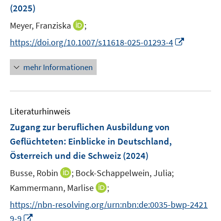
r
n
r
n
r
(2025)
n
n
n
t
s
ö
ö
ö
e
e
e
e
t
I
Meyer, Franziska
;
f
f
f
n
n
n
r
e
n
f
f
f
I
https://doi.org/10.1007/s11618-025-01293-4
ö
r
n
n
n
n
n
f
ö
e
e
e
e
n
mehr Informationen
f
f
u
n
n
n
e
n
f
e
u
e
n
m
e
n
e
F
Literaturhinweis
m
n
e
F
Zugang zur beruflichen Ausbildung von
n
e
Geflüchteten
:
Einblicke in Deutschland,
s
n
Österreich und die Schweiz
t
(2024)
s
e
t
I
Busse, Robin
;
Bock-Schappelwein, Julia;
r
e
n
I
Kammermann, Marlise
;
ö
r
n
n
f
https://nbn-resolving.org/urn:nbn:de:0035-bwp-2421
ö
e
n
f
I
9-9
f
u