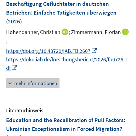
Beschäftigung Geflüchteter in deutschen
Betrieben: Einfache Tätigkeiten überwiegen
(2026)
I
Hohendanner, Christian
;
Zimmermann, Florian
n
;
I
n
n
I
https://doi.org/10.48720/IAB.FB.2607
e
n
n
https://doku.iab.de/forschungsbericht/2026/fb0726.p
u
e
n
I
df
e
u
e
n
m
e
u
n
F
mehr Informationen
m
e
e
e
F
m
u
n
e
F
e
s
n
e
Literaturhinweis
m
t
s
n
F
e
Education and the Recalibration of Pull Factors:
t
s
e
r
e
Ukrainian Exceptionalism in Forced Migration?
t
n
ö
r