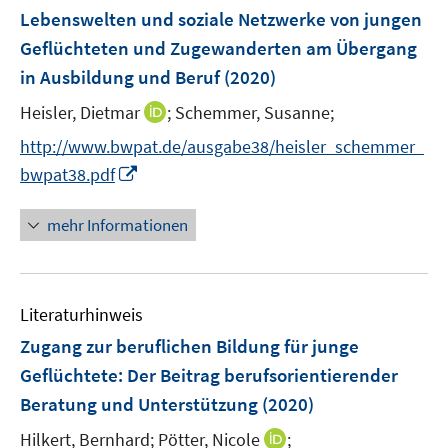
e
F
t
t
Lebenswelten und soziale Netzwerke von jungen
s
s
n
e
e
e
t
t
Geflüchteten und Zugewanderten am Übergang
s
n
r
r
e
e
in Ausbildung und Beruf
t
(2020)
s
ö
ö
r
r
e
t
I
Heisler, Dietmar
f
;
Schemmer, Susanne;
f
ö
ö
r
e
n
f
f
f
f
http://www.bwpat.de/ausgabe38/heisler_schemmer_
ö
r
n
n
n
f
f
I
f
bwpat38.pdf
ö
e
e
e
n
n
n
f
f
u
n
n
e
e
n
n
mehr Informationen
f
e
n
n
e
e
n
m
u
n
e
F
e
n
e
Literaturhinweis
m
n
F
Zugang zur beruflichen Bildung für junge
s
e
Geflüchtete
:
Der Beitrag berufsorientierender
t
n
e
Beratung und Unterstützung
(2020)
s
r
t
I
Hilkert, Bernhard;
Pötter, Nicole
;
ö