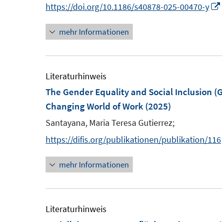
n
n
https://doi.org/10.1186/s40878-025-00470-y
e
t
s
n
n
r
e
t
mehr Informationen
e
e
ö
r
e
u
u
f
ö
r
e
e
f
f
ö
m
m
Literaturhinweis
n
f
f
F
F
The Gender Equality and Social Inclusion (G
e
n
f
e
e
n
Changing World of Work
(2025)
e
n
n
n
n
e
Santayana, Maria Teresa Gutierrez;
s
s
n
https://difis.org/publikationen/publikation/116
t
t
e
e
mehr Informationen
r
r
ö
ö
f
f
Literaturhinweis
f
f