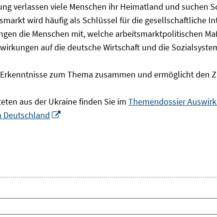
olgung verlassen viele Menschen ihr Heimatland und suchen 
markt wird häufig als Schlüssel für die gesellschaftliche I
ingen die Menschen mit, welche arbeitsmarktpolitischen Ma
rkungen auf die deutsche Wirtschaft und die Sozialsysteme 
he Erkenntnisse zum Thema zusammen und ermöglicht den Z
teten aus der Ukraine finden Sie im
Themendossier Auswirku
In
in Deutschland
neuem
Fenster
öffnen