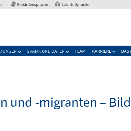
ter
Gebärdensprache
Leichte Sprache
LTUNGEN
GRAFIK UND DATEN
TEAM
KARRIERE
DAS 
n und -migranten – Bil