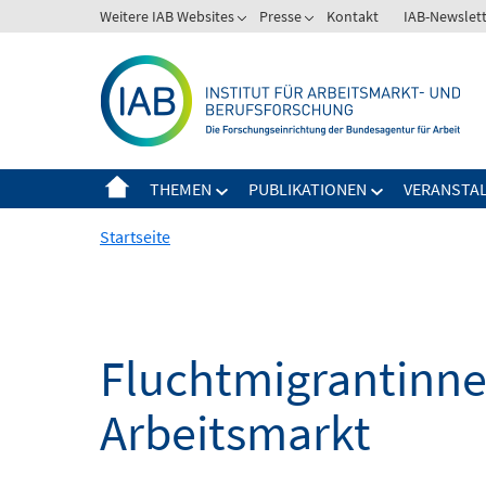
Springe
Weitere IAB Websites
Presse
Kontakt
IAB-Newslet
zum
Inhalt
THEMEN
PUBLIKATIONEN
VERANSTA
Startseite
Fluchtmigrantinne
Arbeitsmarkt