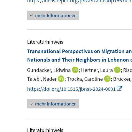
https://ideas.repec.org/p/iza/izadps/dp18670.
mehr Informationen
Literaturhinweis
Transnational Perspectives on Migration an
Nationals and Their Neighbors in Lebanon 
Gundacker, Lidwina
;
Hertner, Laura
;
Ris
I
I
n
n
Talebi, Nader
;
Trocka, Caroline
;
Brücker,
I
I
n
n
n
n
I
https://doi.org/10.1515/jbnst-2024-0091
e
e
n
n
n
u
u
mehr Informationen
e
e
n
e
e
u
u
e
m
m
e
e
u
F
F
m
m
e
Literaturhinweis