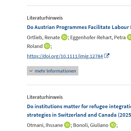
e
e
m
m
Literaturhinweis
F
F
Do Austrian Programmes Facilitate Labour 
e
e
Ortlieb, Renate
;
Eggenhofer-Rehart, Petra
I
n
n
n
Roland
;
I
s
s
n
n
I
https://doi.org/10.1111/imig.12784
t
t
e
n
n
e
e
u
mehr Informationen
e
n
r
r
e
u
e
ö
ö
m
e
u
f
f
F
m
e
Literaturhinweis
f
f
e
F
m
Do institutions matter for refugee integrat
n
n
n
e
F
strategies in Switzerland and Canada
e
(2025
e
s
n
e
n
n
Otmani, Ihssane
;
Bonoli, Giuliano
;
I
I
t
s
n