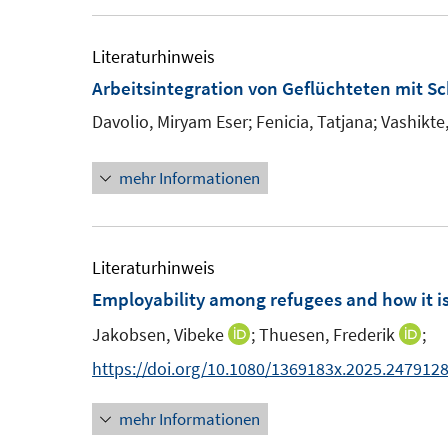
r
r
e
e
u
ö
ö
m
m
e
Literaturhinweis
f
f
F
F
m
Arbeitsintegration von Geflüchteten mit Sc
f
f
e
e
F
n
n
Davolio, Miryam Eser;
Fenicia, Tatjana;
Vashikte,
n
n
e
e
e
s
s
n
n
n
mehr Informationen
t
t
s
e
e
t
r
r
e
Literaturhinweis
ö
ö
r
Employability among refugees and how it i
f
f
ö
f
f
Jakobsen, Vibeke
;
Thuesen, Frederik
;
I
I
f
n
n
n
n
f
https://doi.org/10.1080/1369183x.2025.247912
e
e
n
n
n
n
n
mehr Informationen
e
e
e
u
u
n