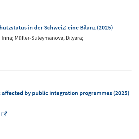
e
r
ö
hutzstatus in der Schweiz
:
eine Bilanz
(2025)
f
 Inna;
Müller-Suleymanova, Dilyara;
f
n
e
n
s affected by public integration programmes
(2025)
I
8
n
n