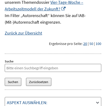
unserem Themendossier
Vier-Tage-Woche –
In
Arbeitszeitmodell der Zukunft?
neuem
Im Filter „Autorenschaft“ können Sie auf IAB-
Fenster
(Mit-)Autorenschaft eingrenzen.
öffnen
Zurück zur Übersicht
Ergebnisse pro Seite:
20
|
50
|
100
Suche
ASPEKT AUSWÄHLEN: