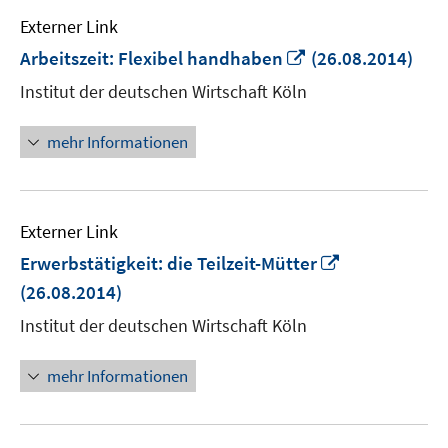
Externer Link
In
Arbeitszeit: Flexibel handhaben
(26.08.2014)
neuem
Institut der deutschen Wirtschaft Köln
Fenster
öffnen
mehr Informationen
Externer Link
In
Erwerbstätigkeit: die Teilzeit-Mütter
neuem
(26.08.2014)
Fenster
Institut der deutschen Wirtschaft Köln
öffnen
mehr Informationen