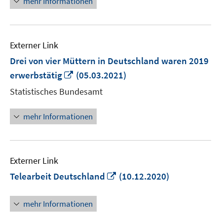
mehr Informationen
Externer Link
Drei von vier Müttern in Deutschland waren 2019
In
erwerbstätig
(05.03.2021)
neuem
Statistisches Bundesamt
Fenster
öffnen
mehr Informationen
Externer Link
In
Telearbeit Deutschland
(10.12.2020)
neuem
Fenster
mehr Informationen
öffnen