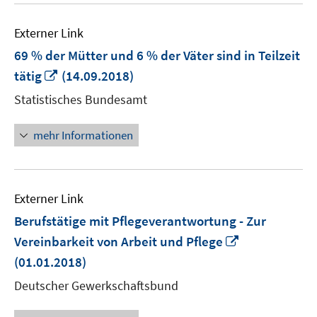
Externer Link
69 % der Mütter und 6 % der Väter sind in Teilzeit
In
tätig
(14.09.2018)
neuem
Statistisches Bundesamt
Fenster
öffnen
mehr Informationen
Externer Link
Berufstätige mit Pflegeverantwortung - Zur
In
Vereinbarkeit von Arbeit und Pflege
neuem
(01.01.2018)
Fenster
Deutscher Gewerkschaftsbund
öffnen