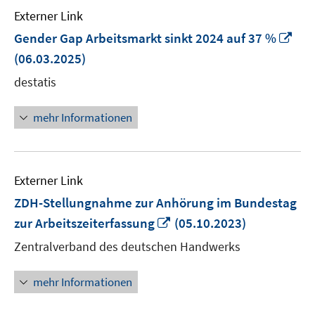
Externer Link
In
Gender Gap Arbeitsmarkt sinkt 2024 auf 37 %
ne
(06.03.2025)
Fen
destatis
öff
mehr Informationen
Externer Link
ZDH-Stellungnahme zur Anhörung im Bundestag
In
zur Arbeitszeiterfassung
(05.10.2023)
neuem
Zentralverband des deutschen Handwerks
Fenster
öffnen
mehr Informationen