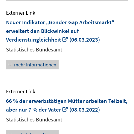
Externer Link
Neuer Indikator „Gender Gap Arbeitsmarkt“
erweitert den Blickwinkel auf
In
Verdienstungleichheit
(06.03.2023)
neuem
Statistisches Bundesamt
Fenster
öffnen
mehr Informationen
Externer Link
66 % der erwerbstätigen Mütter arbeiten Teilzeit,
In
aber nur 7 % der Väter
(08.03.2022)
neuem
Statistisches Bundesamt
Fenster
öffnen