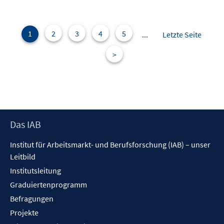
1
2
3
4
5
...
Letzte Seite
>
Footer
Das IAB
Inhalt
Institut für Arbeitsmarkt- und Berufsforschung (IAB) – unser
Leitbild
Institutsleitung
Graduiertenprogramm
Befragungen
Projekte