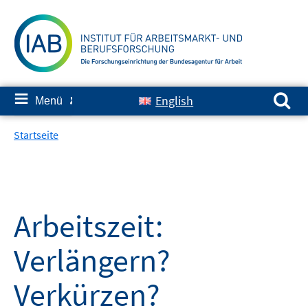
Springe
zum
Inhalt
Suchen nach:
≡
English
Menü
✘
Startseite
Arbeitszeit:
Verlängern?
Verkürzen?