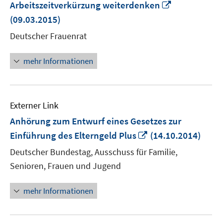
In
Arbeitszeitverkürzung weiterdenken
neuem
(09.03.2015)
Fenster
Deutscher Frauenrat
öffnen
mehr Informationen
Externer Link
Anhörung zum Entwurf eines Gesetzes zur
In
Einführung des Elterngeld Plus
(14.10.2014)
neuem
Deutscher Bundestag, Ausschuss für Familie,
Fenster
Senioren, Frauen und Jugend
öffnen
mehr Informationen