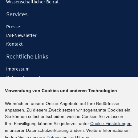
Wissenschaftlicher Beirat
Services
Presse
IAB-Newsletter
Kontakt
Rechtliche Links
Impressum
Datenschutzerklärung
Erklärung zur Barrierefreiheit
Verwendung von Cookies und anderen Technologien
Barrieren melden
Wir möchten unsere Online-Angebote auf Ihre Bedürfnisse
Social-Media-Kanäle
anpassen. Zu diesem Zweck setzen wir sogenannte Cookies ein.
Sie können selbst entscheiden, welche Cookies Sie zulassen.
BlueSky
Ihre Einwilligung können Sie jederzeit unter
Cookie-Einstellungen
YouTube
in unserer Datenschutzerklärung ändern. Weitere Informationen
LinkedIn
finden Sie in unserer
Datenschutzerklärung
.