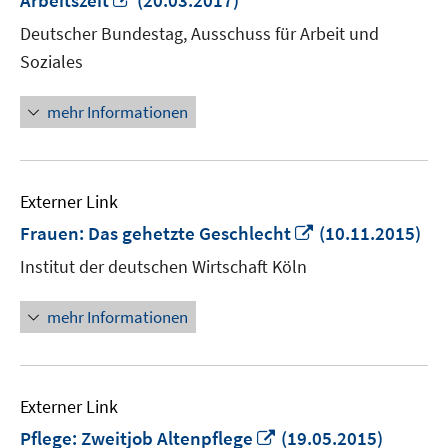
Arbeitszeit
(20.03.2017)
neuem
Deutscher Bundestag, Ausschuss für Arbeit und
Fenster
Soziales
öffnen
mehr Informationen
Externer Link
In
Frauen: Das gehetzte Geschlecht
(10.11.2015)
neuem
Institut der deutschen Wirtschaft Köln
Fenster
öffnen
mehr Informationen
Externer Link
In
Pflege: Zweitjob Altenpflege
(19.05.2015)