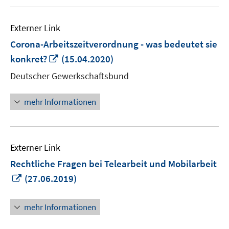
Externer Link
Corona-Arbeitszeitverordnung - was bedeutet sie
In
konkret?
(15.04.2020)
neuem
Deutscher Gewerkschaftsbund
Fenster
öffnen
mehr Informationen
Externer Link
Rechtliche Fragen bei Telearbeit und Mobilarbeit
In
(27.06.2019)
neuem
Fenster
mehr Informationen
öffnen