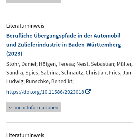
u
ö
e
n
f
e
f
u
e
n
m
f
e
n
e
F
n
Literaturhinweis
m
n
e
e
F
Berufliche Übergangspfade in der Automobil-
n
n
e
und Zulieferindustrie in Baden-Württemberg
s
n
(2023)
t
s
e
t
Stohr, Daniel;
Höfgen, Teresa;
Neist, Sebastian;
Müller,
r
e
Sandra;
Spies, Sabrina;
Schnautz, Christian;
Fries, Jan
ö
r
Ludwig;
Runschke, Benedikt;
f
ö
f
I
https://doi.org/10.11586/2023018
f
n
n
f
e
n
mehr Informationen
n
n
e
e
u
n
e
Literaturhinweis
m