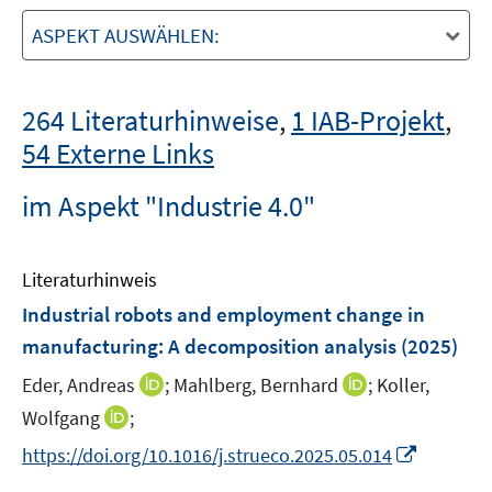
ASPEKT AUSWÄHLEN:
264 Literaturhinweise
,
1 IAB-Projekt
,
54 Externe Links
im Aspekt "Industrie 4.0"
Literaturhinweis
Industrial robots and employment change in
manufacturing: A decomposition analysis
(2025)
I
I
Eder, Andreas
;
Mahlberg, Bernhard
;
Koller,
n
n
I
Wolfgang
;
n
n
n
I
https://doi.org/10.1016/j.strueco.2025.05.014
e
e
n
n
u
u