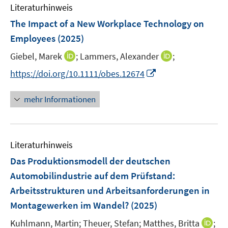
e
Literaturhinweis
m
n
F
The Impact of a New Workplace Technology on
s
e
Employees
(2025)
t
n
e
I
I
Giebel, Marek
;
Lammers, Alexander
;
s
r
n
n
t
I
https://doi.org/10.1111/obes.12674
ö
n
n
e
n
f
e
e
r
n
mehr Informationen
f
u
u
ö
e
n
e
e
f
u
e
m
m
f
e
n
F
F
n
Literaturhinweis
m
e
e
e
F
Das Produktionsmodell der deutschen
n
n
n
e
Automobilindustrie auf dem Prüfstand
:
s
s
n
Arbeitsstrukturen und Arbeitsanforderungen in
t
t
s
e
e
Montagewerken im Wandel?
(2025)
t
r
r
e
I
Kuhlmann, Martin;
Theuer, Stefan;
Matthes, Britta
;
ö
ö