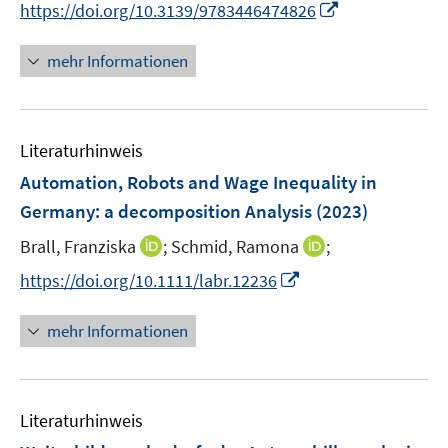
I
f
f
https://doi.org/10.3139/9783446474826
ö
ö
r
n
f
f
f
f
ö
n
n
n
mehr Informationen
f
f
f
e
e
e
n
n
f
u
n
n
e
e
n
e
n
n
e
Literaturhinweis
m
n
F
Automation, Robots and Wage Inequality in
e
Germany
:
a decomposition Analysis
(2023)
n
I
I
Brall, Franziska
;
Schmid, Ramona
;
s
n
n
t
I
https://doi.org/10.1111/labr.12236
n
n
e
n
e
e
r
n
mehr Informationen
u
u
ö
e
e
e
f
u
m
m
f
e
F
F
n
Literaturhinweis
m
e
e
e
F