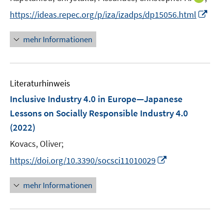
n
t
I
https://ideas.repec.org/p/iza/izadps/dp15056.html
n
e
n
e
r
n
mehr Informationen
u
ö
e
e
f
u
m
f
e
F
n
Literaturhinweis
m
e
e
F
Inclusive Industry 4.0 in Europe—Japanese
n
n
e
Lessons on Socially Responsible Industry 4.0
s
n
(2022)
t
s
e
t
Kovacs, Oliver;
r
e
I
https://doi.org/10.3390/socsci11010029
ö
r
n
f
ö
n
mehr Informationen
f
f
e
n
f
u
e
n
e