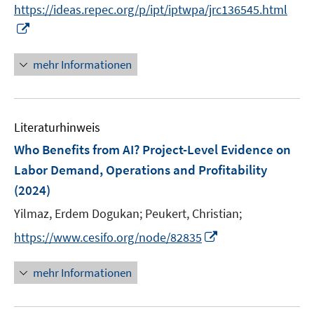
n
https://ideas.repec.org/p/ipt/iptwpa/jrc136545.html
e
r
n
I
u
ö
e
n
e
f
u
n
mehr Informationen
m
f
e
e
F
n
m
u
e
e
F
e
n
n
e
Literaturhinweis
m
s
n
F
Who Benefits from AI? Project-Level Evidence on
t
s
e
e
Labor Demand, Operations and Profitability
t
n
r
e
(2024)
s
ö
r
t
Yilmaz, Erdem Dogukan;
Peukert, Christian;
f
ö
e
f
I
https://www.cesifo.org/node/82835
f
r
n
n
f
ö
e
n
n
mehr Informationen
f
n
e
e
f
u
n
n