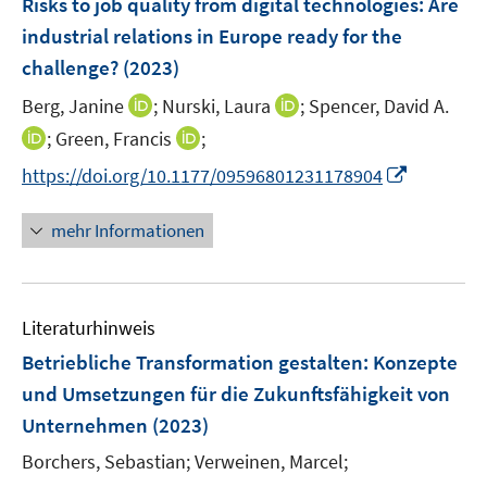
Risks to job quality from digital technologies: Are
n
n
e
e
industrial relations in Europe ready for the
n
n
challenge?
(2023)
s
t
I
I
Berg, Janine
;
Nurski, Laura
;
Spencer, David A.
e
n
n
I
I
;
Green, Francis
;
r
n
n
n
n
I
https://doi.org/10.1177/09596801231178904
ö
e
e
n
n
n
f
u
u
e
e
n
mehr Informationen
f
e
e
u
u
e
n
m
m
e
e
u
e
F
F
m
m
e
n
e
e
F
F
Literaturhinweis
m
n
n
e
e
F
Betriebliche Transformation gestalten
:
Konzepte
s
s
n
n
e
t
t
und Umsetzungen für die Zukunftsfähigkeit von
s
s
n
e
e
Unternehmen
t
(2023)
t
s
r
r
e
e
t
Borchers, Sebastian;
Verweinen, Marcel;
ö
ö
r
r
e