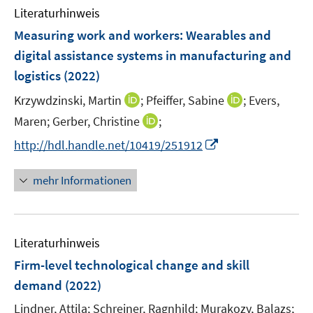
n
e
Literaturhinweis
m
n
F
Measuring work and workers: Wearables and
e
digital assistance systems in manufacturing and
n
logistics
(2022)
s
t
I
I
Krzywdzinski, Martin
;
Pfeiffer, Sabine
;
Evers,
e
n
n
I
Maren;
Gerber, Christine
;
r
n
n
n
I
http://hdl.handle.net/10419/251912
ö
e
e
n
n
f
u
u
e
n
mehr Informationen
f
e
e
u
e
n
m
m
e
u
e
F
F
m
e
n
e
e
F
Literaturhinweis
m
n
n
e
F
Firm-level technological change and skill
s
s
n
e
t
t
demand
(2022)
s
n
e
e
t
Lindner, Attila;
Schreiner, Ragnhild;
Murakozy, Balazs;
s