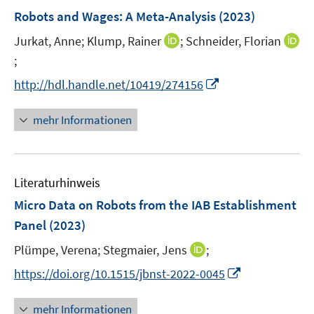
n
e
e
F
Robots and Wages: A Meta-Analysis
(2023)
s
n
n
e
t
s
s
I
Jurkat, Anne;
Klump, Rainer
;
Schneider, Florian
n
e
t
t
n
;
I
s
r
e
e
n
n
t
I
http://hdl.handle.net/10419/274156
ö
r
r
e
n
e
n
f
ö
ö
u
e
r
n
f
mehr Informationen
f
f
e
u
ö
e
n
f
f
m
e
f
u
e
n
n
F
m
f
e
n
e
e
e
F
n
Literaturhinweis
m
n
n
n
e
e
F
Micro Data on Robots from the IAB Establishment
s
n
n
e
Panel
(2023)
t
s
n
e
t
I
Plümpe, Verena;
Stegmaier, Jens
;
s
r
e
n
t
I
https://doi.org/10.1515/jbnst-2022-0045
ö
r
n
e
n
f
ö
e
r
n
mehr Informationen
f
f