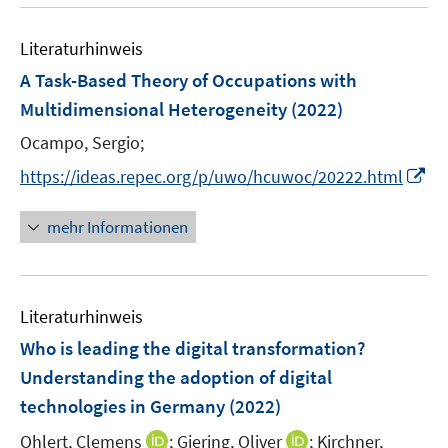
u
e
n
m
e
n
e
F
Literaturhinweis
m
n
e
F
A Task-Based Theory of Occupations with
n
e
Multidimensional Heterogeneity
(2022)
s
n
t
Ocampo, Sergio;
s
e
t
I
https://ideas.repec.org/p/uwo/hcuwoc/20222.html
r
e
n
ö
r
n
mehr Informationen
f
ö
e
f
f
u
n
f
e
e
n
Literaturhinweis
m
n
e
F
Who is leading the digital transformation?
n
e
Understanding the adoption of digital
n
technologies in Germany
(2022)
s
t
I
I
Ohlert, Clemens
;
Giering, Oliver
;
Kirchner,