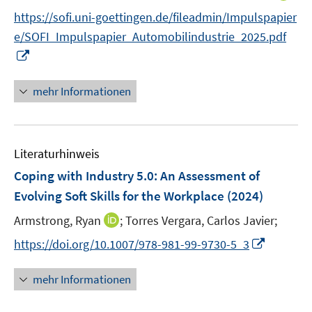
r
n
f
f
https://sofi.uni-goettingen.de/fileadmin/Impulspapier
ö
n
f
f
e/SOFI_Impulspapier_Automobilindustrie_2025.pdf
f
e
n
n
I
f
u
e
e
n
n
e
n
n
n
e
mehr Informationen
m
e
n
F
u
e
e
n
Literaturhinweis
m
s
F
Coping with Industry 5.0: An Assessment of
t
e
e
Evolving Soft Skills for the Workplace
(2024)
n
r
I
Armstrong, Ryan
;
Torres Vergara, Carlos Javier;
s
ö
n
t
I
f
https://doi.org/10.1007/978-981-99-9730-5_3
n
e
n
f
e
r
n
n
mehr Informationen
u
ö
e
e
e
f
u
n