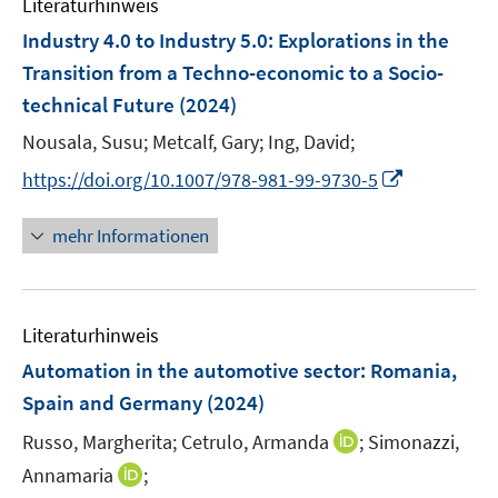
n
Literaturhinweis
e
Industry 4.0 to Industry 5.0
:
Explorations in the
n
Transition from a Techno-economic to a Socio-
technical Future
(2024)
Nousala, Susu;
Metcalf, Gary;
Ing, David;
I
https://doi.org/10.1007/978-981-99-9730-5
n
n
mehr Informationen
e
u
e
Literaturhinweis
m
F
Automation in the automotive sector: Romania,
e
Spain and Germany
(2024)
n
I
Russo, Margherita;
Cetrulo, Armanda
;
Simonazzi,
s
n
t
I
Annamaria
;
n
e