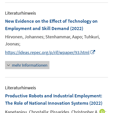
n
u
e
F
F
m
e
n
e
e
F
Literaturhinweis
m
n
n
e
F
New Evidence on the Effect of Technology on
s
s
n
e
t
t
Employment and Skill Demand
(2022)
s
n
e
e
t
Hirvonen, Johannes;
Stenhammar, Aapo;
Tuhkuri,
s
r
r
e
t
Joonas;
ö
ö
r
e
I
f
f
https://ideas.repec.org/p/rif/wpaper/93.html
ö
r
n
f
f
f
ö
n
n
n
mehr Informationen
f
f
e
e
e
n
f
u
n
n
e
n
e
n
e
Literaturhinweis
m
n
F
Productive Robots and Industrial Employment:
e
The Role of National Innovation Systems
(2022)
n
I
Kapetaniou, Chrystalla;
Pissarides, Christopher A.
;
s