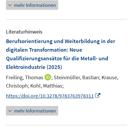
e
n
mehr Informationen
e
e
u
e
m
m
e
u
F
F
m
e
e
e
F
Literaturhinweis
m
n
n
e
F
Berufsorientierung und Weiterbildung in der
s
s
n
e
t
t
digitalen Transformation
:
Neue
s
n
e
e
Qualifizierungsansätze für die Metall- und
t
s
r
r
e
Elektroindustrie
(2025)
t
ö
ö
r
e
I
Freiling, Thomas
;
Steinmüller, Bastian;
Krause,
f
f
ö
r
n
f
f
Christoph;
Kohl, Matthias;
f
ö
n
n
n
f
I
https://doi.org/10.3278/9783763978311
f
e
e
e
n
n
f
u
n
n
e
n
n
mehr Informationen
e
n
e
e
m
u
n
F
e