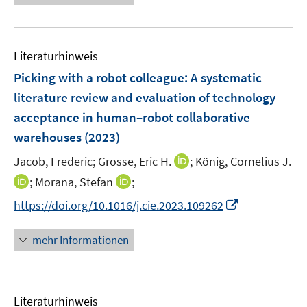
n
n
e
e
u
n
e
Literaturhinweis
m
F
Picking with a robot colleague: A systematic
e
literature review and evaluation of technology
n
acceptance in human–robot collaborative
s
warehouses
(2023)
t
e
I
Jacob, Frederic;
Grosse, Eric H.
;
König, Cornelius J.
r
n
I
I
;
Morana, Stefan
;
ö
n
n
n
I
f
https://doi.org/10.1016/j.cie.2023.109262
e
n
n
n
f
u
e
e
n
n
mehr Informationen
e
u
u
e
e
m
e
e
u
n
F
m
m
e
e
F
F
Literaturhinweis
m