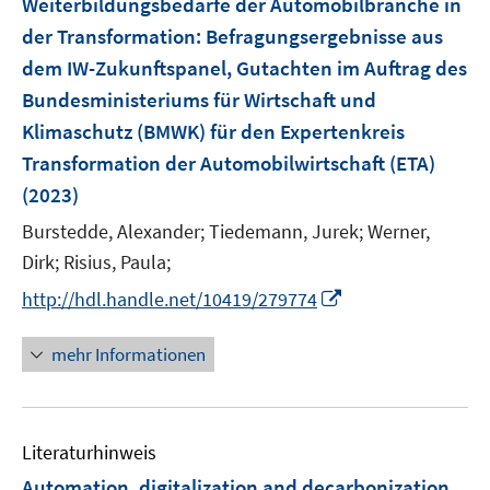
Weiterbildungsbedarfe der Automobilbranche in
n
n
n
e
der Transformation
:
Befragungsergebnisse aus
s
s
n
dem IW-Zukunftspanel, Gutachten im Auftrag des
t
t
s
e
e
Bundesministeriums für Wirtschaft und
t
r
r
e
Klimaschutz (BMWK) für den Expertenkreis
ö
ö
r
Transformation der Automobilwirtschaft (ETA)
f
f
ö
(2023)
f
f
f
n
n
Burstedde, Alexander;
Tiedemann, Jurek;
Werner,
f
e
e
n
Dirk;
Risius, Paula;
n
n
e
I
http://hdl.handle.net/10419/279774
n
n
n
mehr Informationen
e
u
e
Literaturhinweis
m
F
Automation, digitalization and decarbonization