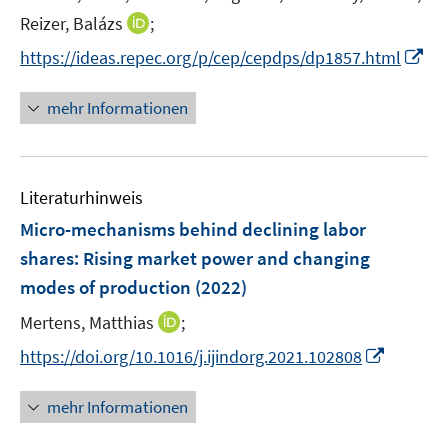
r
r
e
t
I
Reizer, Balázs
;
ö
ö
r
e
n
f
f
I
https://ideas.repec.org/p/cep/cepdps/dp1857.html
ö
r
n
f
f
n
f
ö
e
n
n
n
mehr Informationen
f
f
u
e
e
e
n
f
e
n
n
u
e
n
m
e
n
e
F
Literaturhinweis
m
n
e
F
Micro-mechanisms behind declining labor
n
e
shares: Rising market power and changing
s
n
modes of production
t
(2022)
s
e
t
I
Mertens, Matthias
;
r
e
n
I
https://doi.org/10.1016/j.ijindorg.2021.102808
ö
r
n
n
f
ö
e
n
f
mehr Informationen
f
u
e
n
f
e