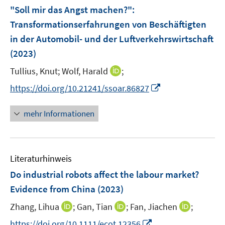
F
"Soll mir das Angst machen?"
:
e
Transformationserfahrungen von Beschäftigten
n
in der Automobil- und der Luftverkehrswirtschaft
s
(2023)
t
e
I
Tullius, Knut;
Wolf, Harald
;
r
n
I
https://doi.org/10.21241/ssoar.86827
ö
n
n
f
e
n
mehr Informationen
f
u
e
n
e
u
e
m
e
n
F
Literaturhinweis
m
e
F
Do industrial robots affect the labour market?
n
e
Evidence from China
(2023)
s
n
t
I
I
I
Zhang, Lihua
;
Gan, Tian
;
Fan, Jiachen
;
s
e
n
n
n
t
I
https://doi.org/10.1111/ecot.12356