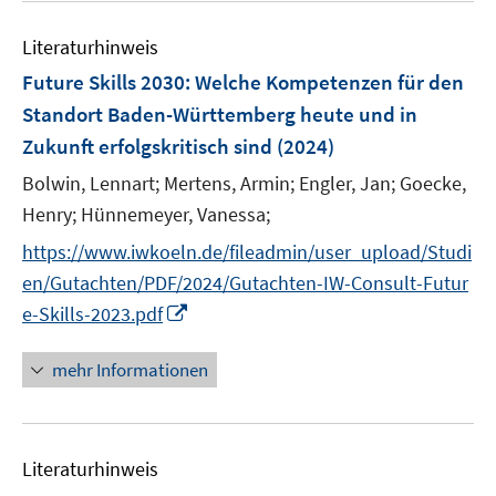
m
f
e
F
n
Literaturhinweis
m
e
e
F
Future Skills 2030
:
Welche Kompetenzen für den
n
n
e
Standort Baden-Württemberg heute und in
s
n
Zukunft erfolgskritisch sind
t
(2024)
s
e
t
Bolwin, Lennart;
Mertens, Armin;
Engler, Jan;
Goecke,
r
e
Henry;
Hünnemeyer, Vanessa;
ö
r
https://www.iwkoeln.de/fileadmin/user_upload/Studi
f
ö
f
en/Gutachten/PDF/2024/Gutachten-IW-Consult-Futur
f
n
I
e-Skills-2023.pdf
f
e
n
n
n
n
e
mehr Informationen
e
n
u
e
Literaturhinweis
m