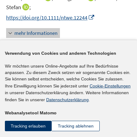
e
n
n
I
Stefan
;
r
n
n
n
I
https://doi.org/10.1111/ntwe.12244
ö
e
e
n
n
f
u
u
e
n
mehr Informationen
f
e
e
u
e
n
m
m
e
u
e
F
F
m
e
Verwendung von Cookies und anderen Technologien
n
e
e
F
Literaturhinweis
m
n
n
e
Wir möchten unsere Online-Angebote auf Ihre Bedürfnisse
F
Branchenanalyse Fördertechnik und
s
s
n
anpassen. Zu diesem Zweck setzen wir sogenannte Cookies ein.
e
t
t
Intralogistik
:
Perspektiven für Arbeit und
Sie können selbst entscheiden, welche Cookies Sie zulassen.
s
n
e
e
Ihre Einwilligung können Sie jederzeit unter
Cookie-Einstellungen
Beschäftigung
t
(2022)
s
r
r
in unserer Datenschutzerklärung ändern. Weitere Informationen
e
t
Schmid, Katrin;
Wilke, Peter;
ö
ö
finden Sie in unserer
Datenschutzerklärung
.
r
e
I
f
f
http://hdl.handle.net/10419/250886
ö
r
Webanalysetool Matomo
n
f
f
f
ö
n
n
n
mehr Informationen
f
f
Tracking erlauben
Tracking ablehnen
e
e
e
n
f
u