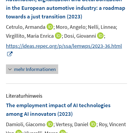
e
in the European automotive industry: a roadmap
n
towards a just transition
(2023)
s
t
I
Cetrulo, Armanda
;
Moro, Angelo;
Nelli, Linnea;
e
n
I
I
Virgillito, Maria Enrica
;
Dosi, Giovanni
;
r
n
n
n
https://ideas.repec.org/p/ssa/lemwps/2023-36.html
ö
e
n
n
I
f
u
e
e
n
f
e
u
u
n
n
mehr Informationen
m
e
e
e
e
F
m
m
u
n
e
F
F
e
n
e
e
Literaturhinweis
m
s
n
n
F
The employment impact of AI technologies
t
s
s
e
e
among AI innovators
(2023)
t
t
n
r
e
e
I
I
Damioli, Giacomo
;
Vertesy, Daniel
;
Roy, Vincent
s
ö
r
r
n
n
t
I
I