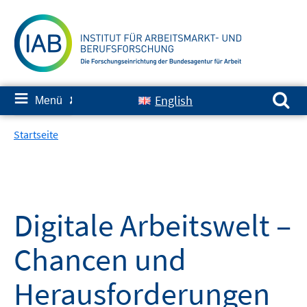
Springe
zum
Inhalt
Suchen nach:
≡
English
Menü
✘
Startseite
Digitale Arbeitswelt –
Chancen und
Herausforderungen