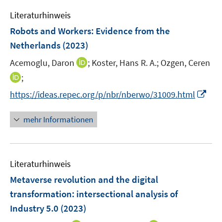
e
e
Literaturhinweis
m
n
F
Robots and Workers: Evidence from the
e
Netherlands
(2023)
n
I
Acemoglu, Daron
;
Koster, Hans R. A.;
Ozgen, Ceren
s
n
t
I
;
n
e
n
I
https://ideas.repec.org/p/nbr/nberwo/31009.html
e
r
n
n
u
ö
e
n
mehr Informationen
e
f
u
e
m
f
e
u
F
n
m
e
e
e
F
Literaturhinweis
m
n
n
e
F
Metaverse revolution and the digital
s
n
e
t
transformation: intersectional analysis of
s
n
e
Industry 5.0
t
(2023)
s
r
e