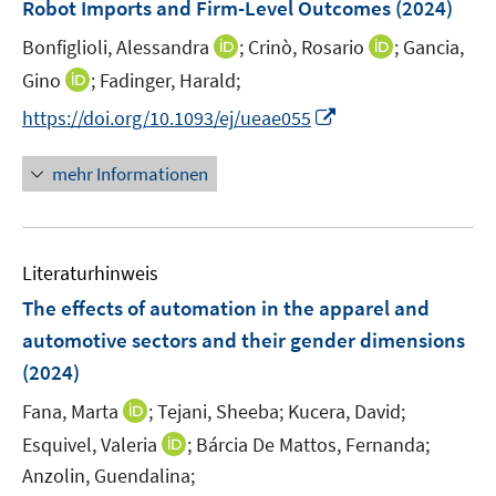
F
Robot Imports and Firm-Level Outcomes
(2024)
e
I
I
Bonfiglioli, Alessandra
;
Crinò, Rosario
;
Gancia,
n
n
n
I
Gino
;
Fadinger, Harald;
s
n
n
n
t
I
https://doi.org/10.1093/ej/ueae055
e
e
n
e
n
u
u
e
r
n
mehr Informationen
e
e
u
ö
e
m
m
e
f
u
F
F
m
f
e
e
e
F
n
Literaturhinweis
m
n
n
e
e
F
The effects of automation in the apparel and
s
s
n
n
e
t
t
automotive sectors and their gender dimensions
s
n
e
e
(2024)
t
s
r
r
e
t
I
Fana, Marta
;
Tejani, Sheeba;
Kucera, David;
ö
ö
r
e
n
I
Esquivel, Valeria
;
Bárcia De Mattos, Fernanda;
f
f
ö
r
n
n
f
f
Anzolin, Guendalina;
f
ö
e