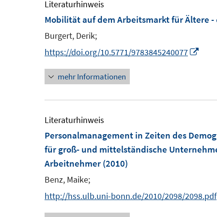
m
Literaturhinweis
f
F
Mobilität auf dem Arbeitsmarkt für Ältere - 
n
e
e
Burgert, Derik;
n
n
I
https://doi.org/10.5771/9783845240077
s
n
t
mehr Informationen
n
e
e
r
u
ö
e
Literaturhinweis
f
m
Personalmanagement in Zeiten des Demog
f
F
für groß- und mittelständische Unternehme
n
e
Arbeitnehmer
(2010)
e
n
n
Benz, Maike;
s
http://hss.ulb.uni-bonn.de/2010/2098/2098.pdf
t
e