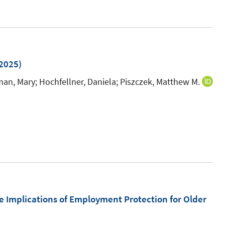
e
u
e
m
F
2025)
e
an, Mary;
Hochfellner, Daniela;
Piszczek, Matthew M.
n
s
t
e
r
ö
f
f
e Implications of Employment Protection for Older
n
e