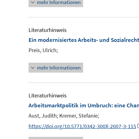
mehr Informationen
r
ö
f
Literaturhinweis
f
Ein modernisiertes Arbeits- und Sozialrecht
n
Preis, Ulrich;
e
n
mehr Informationen
Literaturhinweis
Arbeitsmarktpolitik im Umbruch
:
eine Chan
Aust, Judith;
Kremer, Stefanie;
https://doi.org/10.5771/0342-300X-2007-3-115