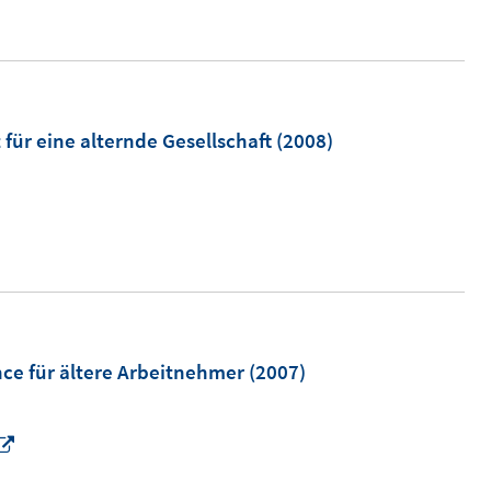
n
e
u
e
m
 für eine alternde Gesellschaft
(2008)
F
e
n
s
t
e
r
ce für ältere Arbeitnehmer
(2007)
ö
f
f
I
n
n