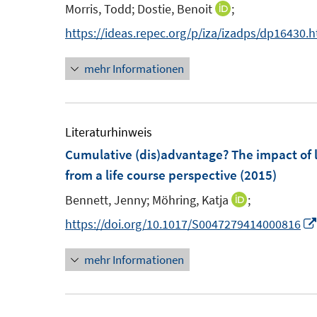
n
e
Morris, Todd;
Dostie, Benoit
;
I
t
t
s
n
n
n
https://ideas.repec.org/p/iza/izadps/dp16430.
e
e
t
s
n
r
r
e
t
mehr Informationen
e
ö
ö
r
e
u
f
f
ö
r
e
f
f
f
ö
m
Literaturhinweis
n
n
f
f
F
Cumulative (dis)advantage? The impact of 
e
e
n
f
e
from a life course perspective
(2015)
n
n
e
n
n
n
e
Bennett, Jenny;
Möhring, Katja
;
I
s
n
n
https://doi.org/10.1017/S0047279414000816
t
n
e
mehr Informationen
e
r
u
ö
e
f