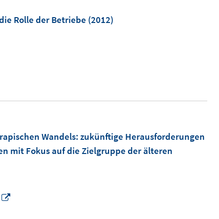
e
f
m
die Rolle der Betriebe
(2012)
f
F
n
e
e
n
n
s
t
e
r
ö
rapischen Wandels
:
zukünftige Herausforderungen
f
n mit Fokus auf die Zielgruppe der älteren
f
n
e
n
I
n