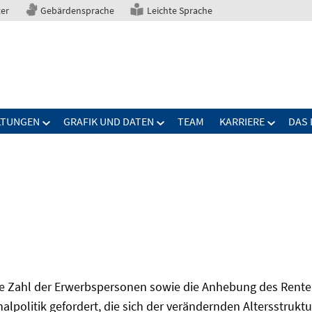
ter
Gebärdensprache
Leichte Sprache
LTUNGEN
GRAFIK UND DATEN
TEAM
KARRIERE
DAS 
Zahl der Erwerbspersonen sowie die Anhebung des Renten
onalpolitik gefordert, die sich der verändernden Altersstruktu