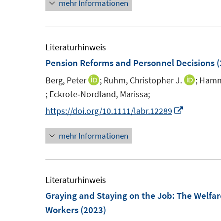
mehr Informationen
e
n
u
e
e
u
m
e
Literaturhinweis
F
m
Pension Reforms and Personnel Decisions
(
e
F
Berg, Peter
;
Ruhm, Christopher J.
;
Hamm
I
I
n
e
;
Eckrote‐Nordland, Marissa;
n
n
I
s
n
n
n
n
I
https://doi.org/10.1111/labr.12289
t
s
e
e
n
n
e
t
mehr Informationen
u
u
e
n
r
e
e
e
u
e
ö
r
m
m
e
u
f
ö
F
F
m
e
Literaturhinweis
f
f
e
e
F
m
Graying and Staying on the Job: The Welfar
n
f
n
n
e
F
Workers
(2023)
e
n
s
s
n
e