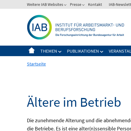
Springe
Weitere IAB Websites
Presse
Kontakt
IAB-Newslet
zum
Inhalt
THEMEN
PUBLIKATIONEN
VERANSTA
Startseite
Ältere im Betrieb
Die zunehmende Alterung und die abnehmende 
die Betriebe. Es ist eine alter(n)ssensible Pers