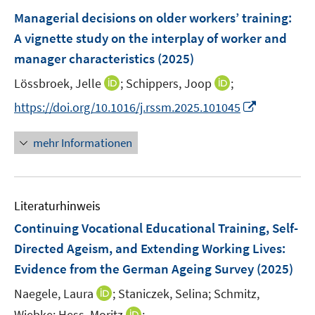
n
e
e
F
Managerial decisions on older workers’ training:
n
n
e
A vignette study on the interplay of worker and
s
s
n
manager characteristics
t
(2025)
t
s
e
e
t
I
I
Lössbroek, Jelle
;
Schippers, Joop
;
r
r
e
n
n
I
https://doi.org/10.1016/j.rssm.2025.101045
ö
ö
r
n
n
n
f
f
ö
e
e
n
f
f
mehr Informationen
f
u
u
e
n
n
f
e
e
u
e
e
n
m
m
e
n
n
e
F
F
Literaturhinweis
m
n
e
e
F
Continuing Vocational Educational Training, Self-
n
n
e
Directed Ageism, and Extending Working Lives:
s
s
n
Evidence from the German Ageing Survey
t
t
(2025)
s
e
e
t
I
Naegele, Laura
;
Staniczek, Selina;
Schmitz,
r
r
e
n
I
Wiebke;
Hess, Moritz
;