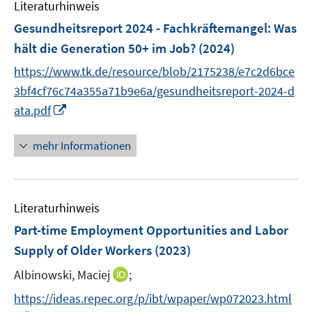
F
Literaturhinweis
m
n
n
e
F
Gesundheitsreport 2024 - Fachkräftemangel: Was
s
n
e
t
hält die Generation 50+ im Job?
(2024)
s
n
e
t
https://www.tk.de/resource/blob/2175238/e7c2d6bce
s
r
e
t
3bf4cf76c74a355a71b9e6a/gesundheitsreport-2024-d
ö
r
e
I
ata.pdf
f
ö
r
n
f
f
ö
n
mehr Informationen
n
f
f
e
e
n
f
u
n
e
n
e
n
e
Literaturhinweis
m
n
F
Part-time Employment Opportunities and Labor
e
Supply of Older Workers
(2023)
n
I
Albinowski, Maciej
;
s
n
t
https://ideas.repec.org/p/ibt/wpaper/wp072023.html
n
e