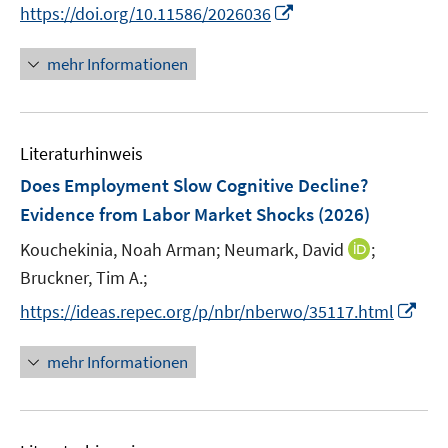
n
I
https://doi.org/10.11586/2026036
ö
e
n
n
f
u
e
n
mehr Informationen
f
e
u
e
n
m
e
u
e
F
m
e
n
e
F
Literaturhinweis
m
n
e
F
Does Employment Slow Cognitive Decline?
s
n
e
t
Evidence from Labor Market Shocks
(2026)
s
n
e
t
I
Kouchekinia, Noah Arman;
Neumark, David
;
s
r
e
n
t
Bruckner, Tim A.;
ö
r
n
e
f
I
https://ideas.repec.org/p/nbr/nberwo/35117.html
ö
e
r
f
n
f
u
ö
n
n
mehr Informationen
f
e
f
e
e
n
m
f
n
u
e
F
n
e
n
e
e