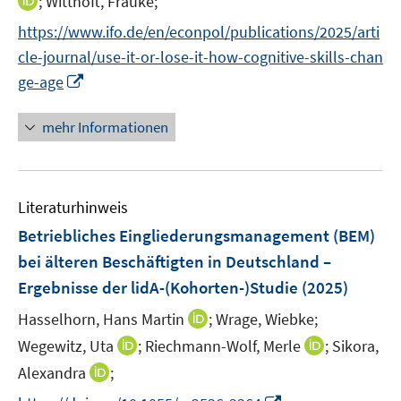
I
f
;
Witthöft, Frauke;
n
n
e
n
n
https://www.ifo.de/en/econpol/publications/2025/arti
e
r
n
e
cle-journal/use-it-or-lose-it-how-cognitive-skills-chan
u
ö
e
n
I
e
ge-age
f
u
n
m
f
e
n
F
n
mehr Informationen
m
e
e
e
F
u
n
n
e
e
s
n
Literaturhinweis
m
t
s
F
e
Betriebliches Eingliederungsmanagement (BEM)
t
e
r
e
bei älteren Beschäftigten in Deutschland –
n
ö
r
Ergebnisse der lidA-(Kohorten-)Studie
(2025)
s
f
ö
t
f
I
Hasselhorn, Hans Martin
;
Wrage, Wiebke;
f
e
n
n
f
I
I
Wegewitz, Uta
;
Riechmann-Wolf, Merle
;
Sikora,
r
e
n
n
n
n
I
Alexandra
;
ö
n
e
e
n
n
n
I