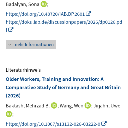
I
Badalyan, Sona
;
n
I
https://doi.org/10.48720/IAB.DP.2601
n
n
https://doku.iab.de/discussionpapers/2026/dp0126.pd
e
n
I
f
u
e
n
e
u
n
mehr Informationen
m
e
e
F
m
u
e
F
e
n
e
Literaturhinweis
m
s
n
F
Older Workers, Training and Innovation: A
t
s
e
e
Comparative Study of Germany and Great Britain
t
n
r
(2026)
e
s
ö
r
t
I
I
Baktash, Mehrzad B.
;
Wang, Wen
;
Jirjahn, Uwe
f
ö
e
n
n
f
I
;
f
r
n
n
n
n
f
I
https://doi.org/10.1007/s13132-026-03222-0
ö
e
e
e
n