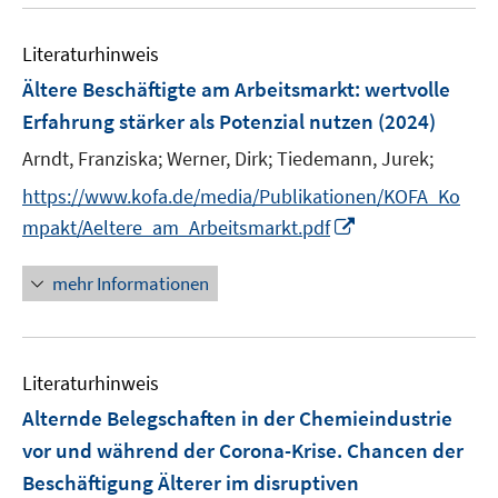
u
e
m
m
m
e
n
F
F
F
Literaturhinweis
m
e
e
e
F
Ältere Beschäftigte am Arbeitsmarkt: wertvolle
n
n
n
e
Erfahrung stärker als Potenzial nutzen
(2024)
s
s
s
n
t
t
t
Arndt, Franziska;
Werner, Dirk;
Tiedemann, Jurek;
s
e
e
e
t
https://www.kofa.de/media/Publikationen/KOFA_Ko
r
r
r
e
I
mpakt/Aeltere_am_Arbeitsmarkt.pdf
ö
ö
ö
r
n
f
f
f
ö
n
mehr Informationen
f
f
f
f
e
n
n
n
f
u
e
e
e
n
e
n
n
n
e
Literaturhinweis
m
n
F
Alternde Belegschaften in der Chemieindustrie
e
vor und während der Corona-Krise. Chancen der
n
Beschäftigung Älterer im disruptiven
s