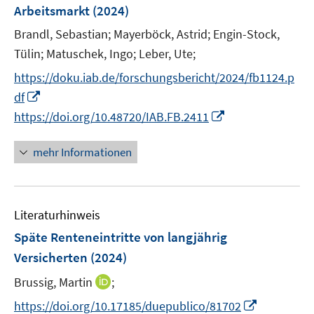
Arbeitsmarkt
(2024)
t
e
Brandl, Sebastian;
Mayerböck, Astrid;
Engin-Stock,
r
Tülin;
Matuschek, Ingo;
Leber, Ute;
ö
https://doku.iab.de/forschungsbericht/2024/fb1124.p
f
I
f
df
n
n
I
https://doi.org/10.48720/IAB.FB.2411
n
e
n
e
n
n
mehr Informationen
u
e
e
u
m
e
F
Literaturhinweis
m
e
F
Späte Renteneintritte von langjährig
n
e
Versicherten
(2024)
s
n
t
I
Brussig, Martin
;
s
e
n
t
I
https://doi.org/10.17185/duepublico/81702
r