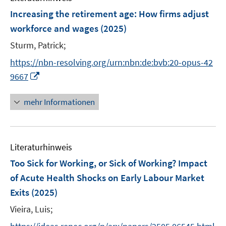
n
e
e
F
Increasing the retirement age: How firms adjust
n
n
e
workforce and wages
(2025)
s
n
t
Sturm, Patrick;
s
e
t
https://nbn-resolving.org/urn:nbn:de:bvb:20-opus-42
r
e
I
9667
ö
r
n
f
ö
n
mehr Informationen
f
f
e
n
f
u
e
n
e
n
e
Literaturhinweis
m
n
F
Too Sick for Working, or Sick of Working? Impact
e
of Acute Health Shocks on Early Labour Market
n
Exits
(2025)
s
t
Vieira, Luis;
e