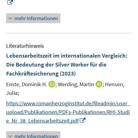
I
e
r
n
u
ö
n
mehr Informationen
e
f
e
m
f
u
F
n
e
e
e
Literaturhinweis
m
n
n
F
Lebensarbeitszeit im internationalen Vergleich
:
s
e
Die Bedeutung der Silver Worker für die
t
n
e
Fachkräftesicherung
(2023)
s
r
t
I
I
Enste, Dominik H.
;
Werding, Martin
;
Hensen,
ö
e
n
n
Julia;
f
r
n
n
f
https://www.romanherzoginstitut.de/fileadmin/user_
ö
e
e
n
upload/Publikationen/PDFs-Publikationen/RHI-Studi
f
u
u
e
I
f
e_Nr_38_Lebensarbeitszeit.pdf
e
e
n
n
n
m
m
n
e
F
F
mehr Informationen