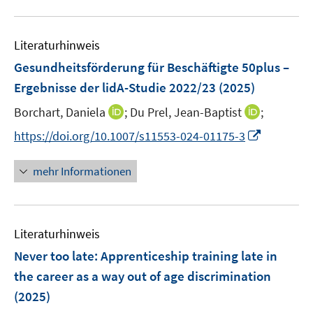
m
f
n
u
e
e
e
F
n
e
n
n
n
e
e
Literaturhinweis
m
s
s
n
n
F
Gesundheitsförderung für Beschäftigte 50plus –
t
t
s
e
e
e
Ergebnisse der lidA-Studie 2022/23
(2025)
t
n
r
r
e
I
I
Borchart, Daniela
;
Du Prel, Jean-Baptist
;
s
ö
ö
r
n
n
t
f
f
I
https://doi.org/10.1007/s11553-024-01175-3
ö
n
n
e
f
f
n
f
e
e
r
n
n
n
mehr Informationen
f
u
u
ö
e
e
e
n
e
e
f
n
n
u
e
m
m
f
e
n
F
F
n
Literaturhinweis
m
e
e
e
F
Never too late: Apprenticeship training late in
n
n
n
e
the career as a way out of age discrimination
s
s
n
(2025)
t
t
s
e
e