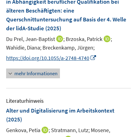
in Abhängigkeit beruflicher Qualifikation bei
t
t
n
e
e
älteren Beschäftigten: eine
s
r
r
Querschnittuntersuchung auf Basis der 4. Welle
t
ö
ö
e
der lidA-Studie
(2025)
f
f
r
f
f
I
I
Du Prel, Jean-Baptist
;
Brzoska, Patrick
;
ö
n
n
n
n
Wahidie, Diana;
Breckenkamp, Jürgen;
f
e
e
n
n
f
I
https://doi.org/10.1055/a-2748-4740
n
n
e
e
n
n
u
u
e
n
mehr Informationen
e
e
n
e
m
m
u
F
F
e
e
e
Literaturhinweis
m
n
n
F
Alter und Digitalisierung im Arbeitskontext
s
s
e
(2025)
t
t
n
e
e
I
Genkova, Petia
;
Stratmann, Lutz;
Mosene,
s
r
r