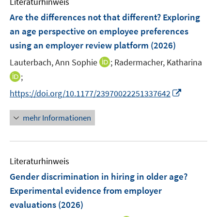
Literaturhinweis
m
n
n
F
Are the differences not that different? Exploring
s
e
an age perspective on employee preferences
t
n
e
using an employer review platform
(2026)
s
r
t
I
Lauterbach, Ann Sophie
;
Radermacher, Katharina
ö
e
n
I
;
f
r
n
n
f
I
https://doi.org/10.1177/23970022251337642
ö
e
n
n
n
f
u
e
e
n
mehr Informationen
f
e
u
n
e
n
m
e
u
e
F
m
e
n
e
F
Literaturhinweis
m
n
e
F
Gender discrimination in hiring in older age?
s
n
e
t
Experimental evidence from employer
s
n
e
evaluations
t
(2026)
s
r
e