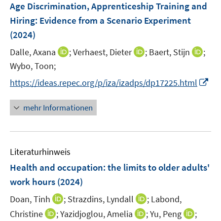
F
Age Discrimination, Apprenticeship Training and
s
n
e
t
Hiring: Evidence from a Scenario Experiment
s
n
e
(2024)
t
s
r
e
t
I
I
I
Dalle, Axana
;
Verhaest, Dieter
;
Baert, Stijn
;
ö
r
e
n
n
n
Wybo, Toon;
f
ö
r
n
n
n
f
I
f
https://ideas.repec.org/p/iza/izadps/dp17225.html
ö
e
e
e
n
n
f
f
u
u
u
e
n
n
mehr Informationen
f
e
e
e
n
e
e
n
m
m
m
u
n
e
F
F
F
e
n
e
e
e
Literaturhinweis
m
n
n
n
F
Health and occupation: the limits to older adults'
s
s
s
e
work hours
(2024)
t
t
t
n
e
e
e
I
I
Doan, Tinh
;
Strazdins, Lyndall
;
Labond,
s
r
r
r
n
n
t
I
I
I
Christine
;
Yazidjoglou, Amelia
;
Yu, Peng
;
ö
ö
ö