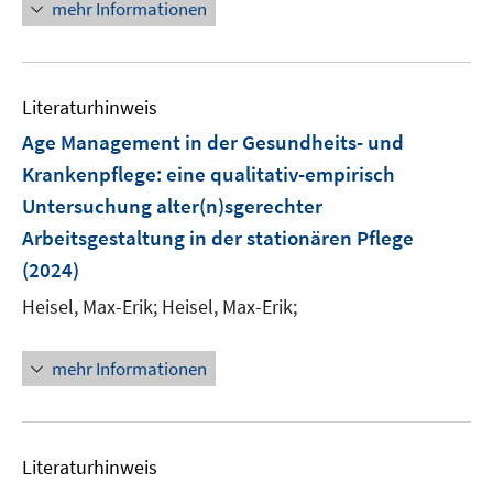
n
n
mehr Informationen
e
e
u
n
e
e
m
m
e
u
n
F
F
m
e
e
e
F
Literaturhinweis
m
n
n
e
F
Age Management in der Gesundheits- und
s
s
n
e
Krankenpflege: eine qualitativ-empirisch
t
t
s
n
e
e
Untersuchung alter(n)sgerechter
t
s
r
r
e
Arbeitsgestaltung in der stationären Pflege
t
ö
ö
r
e
(2024)
f
f
ö
r
Heisel, Max-Erik;
f
Heisel, Max-Erik;
f
f
ö
n
n
f
f
e
e
n
mehr Informationen
f
n
n
e
n
n
e
n
Literaturhinweis