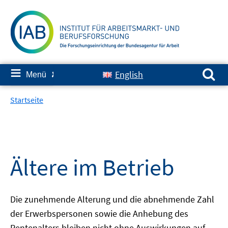
Springe
zum
Inhalt
Suchen nach:
≡
English
Menü
✘
Startseite
Ältere im Betrieb
Die zunehmende Alterung und die abnehmende Zahl
der Erwerbspersonen sowie die Anhebung des
Rentenalters bleiben nicht ohne Auswirkungen auf