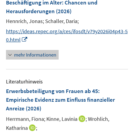
F
Beschäftigung im Alter
:
Chancen und
n
e
Herausforderungen
(2026)
s
n
t
Hennrich, Jonas;
Schaller, Daria;
s
e
t
https://ideas.repec.org/a/ces/ifosdt/v79y2026i04p43-5
r
e
I
0.html
ö
r
n
f
ö
n
mehr Informationen
f
f
e
n
f
u
e
n
e
n
e
Literaturhinweis
m
n
F
Erwerbsbeteiligung von Frauen ab 45
:
e
Empirische Evidenz zum Einfluss finanzieller
n
Anreize
(2026)
s
t
I
Herrmann, Fiona;
Kinne, Lavinia
;
Wrohlich,
e
n
I
Katharina
;
r
n