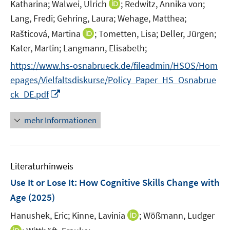
n
t
I
Katharina;
Walwei, Ulrich
;
Redwitz, Annika von;
ö
ö
n
e
n
Lang, Fredi;
Gehring, Laura;
Wehage, Matthea;
f
f
e
r
n
f
f
I
Rašticová, Martina
;
Tometten, Lisa;
Deller, Jürgen;
u
ö
e
n
n
n
Kater, Martin;
Langmann, Elisabeth;
e
f
u
e
e
n
m
f
e
https://www.hs-osnabrueck.de/fileadmin/HSOS/Hom
n
n
e
F
n
m
epages/Vielfaltsdiskurse/Policy_Paper_HS_Osnabrue
u
e
e
F
I
ck_DE.pdf
e
n
n
e
n
m
s
n
n
F
mehr Informationen
t
s
e
e
e
t
u
n
r
e
e
s
ö
r
Literaturhinweis
m
t
f
ö
F
e
Use It or Lose It: How Cognitive Skills Change with
f
f
e
r
Age
(2025)
n
f
n
ö
e
n
I
Hanushek, Eric;
Kinne, Lavinia
;
Wößmann, Ludger
s
f
n
e
n
t