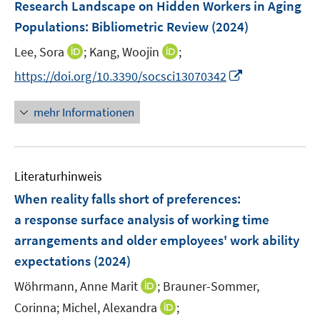
Research Landscape on Hidden Workers in Aging
Populations: Bibliometric Review
(2024)
I
I
Lee, Sora
;
Kang, Woojin
;
n
n
I
https://doi.org/10.3390/socsci13070342
n
n
n
e
e
n
mehr Informationen
u
u
e
e
e
u
m
m
e
F
F
Literaturhinweis
m
e
e
F
When reality falls short of preferences:
n
n
e
a response surface analysis of working time
s
s
n
arrangements and older employees' work ability
t
t
s
e
e
expectations
(2024)
t
r
r
e
I
Wöhrmann, Anne Marit
;
Brauner-Sommer,
ö
ö
r
n
I
Corinna;
Michel, Alexandra
;
f
f
ö
n