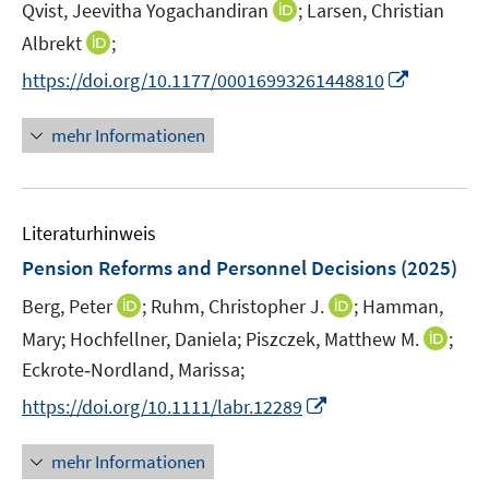
t
I
Qvist, Jeevitha Yogachandiran
;
Larsen, Christian
ö
r
e
n
I
Albrekt
;
f
ö
r
n
n
f
f
I
https://doi.org/10.1177/00016993261448810
ö
e
n
n
f
n
f
u
e
e
n
n
mehr Informationen
f
e
u
n
e
e
n
m
e
n
u
e
F
m
e
n
e
F
Literaturhinweis
m
n
e
F
Pension Reforms and Personnel Decisions
(2025)
s
n
e
t
s
I
I
Berg, Peter
;
Ruhm, Christopher J.
;
Hamman,
n
e
t
n
n
I
Mary;
Hochfellner, Daniela;
Piszczek, Matthew M.
s
;
r
e
n
n
n
t
Eckrote‐Nordland, Marissa;
ö
r
e
e
n
e
f
I
https://doi.org/10.1111/labr.12289
ö
u
u
e
r
f
n
f
e
e
u
ö
n
n
f
mehr Informationen
m
m
e
f
e
e
n
F
F