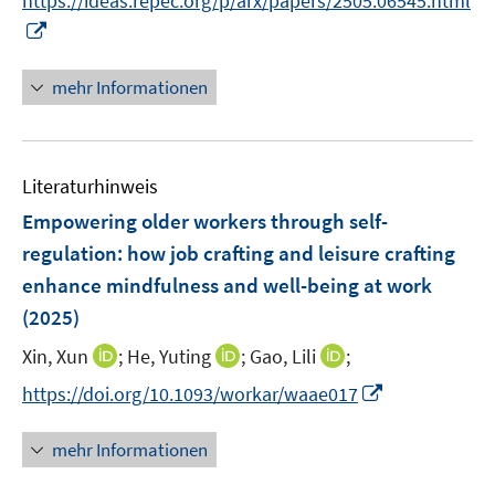
https://ideas.repec.org/p/arx/papers/2505.06545.html
r
I
ö
n
f
n
mehr Informationen
f
e
n
u
e
e
n
Literaturhinweis
m
F
Empowering older workers through self-
e
regulation: how job crafting and leisure crafting
n
enhance mindfulness and well-being at work
s
(2025)
t
e
I
I
I
Xin, Xun
;
He, Yuting
;
Gao, Lili
;
r
n
n
n
I
https://doi.org/10.1093/workar/waae017
ö
n
n
n
n
f
e
e
e
n
mehr Informationen
f
u
u
u
e
n
e
e
e