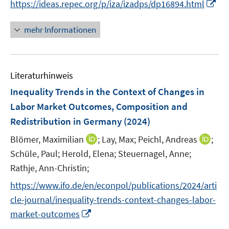
f
f
I
https://ideas.repec.org/p/iza/izadps/dp16894.html
ö
n
f
f
n
f
e
n
n
n
mehr Informationen
f
u
e
e
e
n
e
n
n
u
e
m
e
n
F
Literaturhinweis
m
e
F
Inequality Trends in the Context of Changes in
n
e
Labor Market Outcomes, Composition and
s
n
Redistribution in Germany
t
(2024)
s
e
t
I
I
Blömer, Maximilian
;
Lay, Max;
Peichl, Andreas
;
r
e
n
n
Schüle, Paul;
Herold, Elena;
Steuernagel, Anne;
ö
r
n
n
Rathje, Ann-Christin;
f
ö
e
e
f
https://www.ifo.de/en/econpol/publications/2024/arti
f
u
u
n
f
cle-journal/inequality-trends-context-changes-labor-
e
e
e
n
I
m
m
market-outcomes
n
e
n
F
F