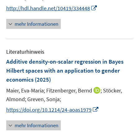
r
r
t
I
http://hdl.handle.net/10419/334448
ö
ö
e
n
f
f
r
n
mehr Informationen
f
f
ö
e
n
n
f
u
e
e
f
e
n
n
n
Literaturhinweis
m
e
F
Additive density-on-scalar regression in Bayes
n
e
Hilbert spaces with an application to gender
n
economics
(2025)
s
t
I
Maier, Eva-Maria;
Fitzenberger, Bernd
;
Stöcker,
e
n
Almond;
Greven, Sonja;
r
n
I
https://doi.org/10.1214/24-aoas1979
ö
e
n
f
u
n
mehr Informationen
f
e
e
n
m
u