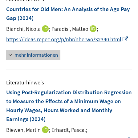
n
e
F
Countries for Old Men: An Analysis of the Age Pay
s
n
e
t
Gap
(2024)
s
n
e
t
I
I
Bianchi, Nicola
;
Paradisi, Matteo
;
s
r
e
n
n
t
I
https://ideas.repec.org/p/nbr/nberwo/32340.html
ö
r
n
n
e
n
f
ö
e
e
r
n
f
mehr Informationen
f
u
u
ö
e
n
f
e
e
f
u
e
n
m
m
f
e
n
e
F
F
n
Literaturhinweis
m
n
e
e
e
F
Using Post-Regularization Distribution Regression
n
n
n
e
to Measure the Effects of a Minimum Wage on
s
s
n
Hourly Wages, Hours Worked and Monthly
t
t
s
e
e
Earnings
(2024)
t
r
r
e
I
Biewen, Martin
;
Erhardt, Pascal;
ö
ö
r
n