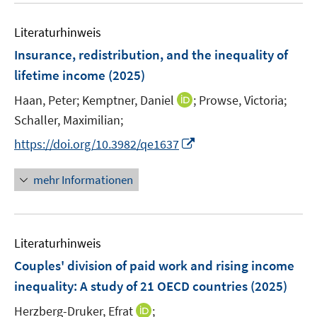
e
m
e
n
F
Literaturhinweis
m
e
F
Insurance, redistribution, and the inequality of
n
e
lifetime income
(2025)
s
n
t
I
Haan, Peter;
Kemptner, Daniel
;
Prowse, Victoria;
s
e
n
t
Schaller, Maximilian;
r
n
e
I
https://doi.org/10.3982/qe1637
ö
e
r
n
f
u
ö
n
mehr Informationen
f
e
f
e
n
m
f
u
e
F
n
e
n
e
e
Literaturhinweis
m
n
n
F
Couples' division of paid work and rising income
s
e
inequality: A study of 21 OECD countries
(2025)
t
n
e
I
Herzberg-Druker, Efrat
;
s