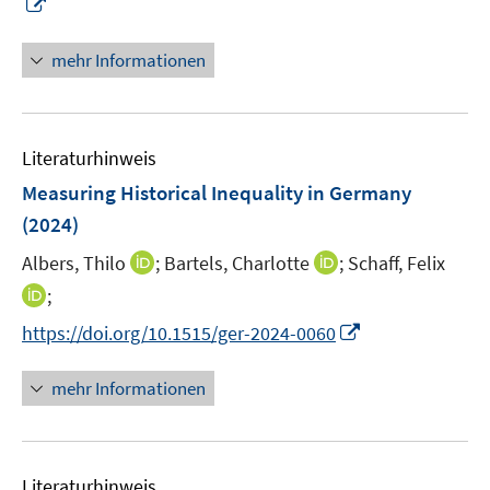
I
n
n
n
mehr Informationen
e
u
e
Literaturhinweis
m
F
Measuring Historical Inequality in Germany
e
(2024)
n
I
I
Albers, Thilo
;
Bartels, Charlotte
;
Schaff, Felix
s
n
n
t
I
;
n
n
e
n
I
https://doi.org/10.1515/ger-2024-0060
e
e
r
n
n
u
u
ö
e
n
mehr Informationen
e
e
f
u
e
m
m
f
e
u
F
F
n
m
e
e
e
e
F
Literaturhinweis
m