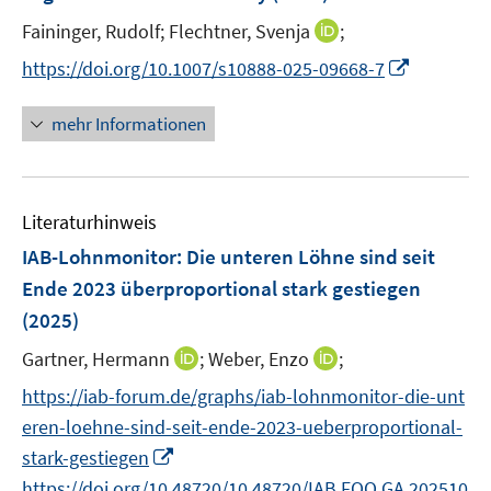
n
e
I
Faininger, Rudolf;
Flechtner, Svenja
;
n
n
s
I
https://doi.org/10.1007/s10888-025-09668-7
n
t
n
e
e
n
mehr Informationen
u
r
e
e
ö
u
m
f
e
F
Literaturhinweis
f
m
e
n
F
IAB-Lohnmonitor: Die unteren Löhne sind seit
n
e
e
Ende 2023 überproportional stark gestiegen
s
n
n
(2025)
t
s
e
t
I
I
Gartner, Hermann
;
Weber, Enzo
;
r
e
n
n
https://iab-forum.de/graphs/iab-lohnmonitor-die-unt
ö
r
n
n
f
eren-loehne-sind-seit-ende-2023-ueberproportional-
ö
e
e
f
I
stark-gestiegen
f
u
u
n
n
f
https://doi.org/10.48720/10.48720/IAB.FOO.GA.202510
e
e