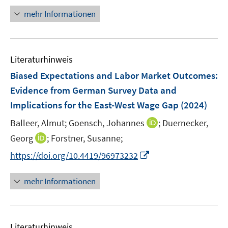
f
e
r
n
mehr Informationen
f
u
ö
e
n
e
f
u
e
m
f
e
n
F
n
Literaturhinweis
m
e
e
F
Biased Expectations and Labor Market Outcomes:
n
n
e
Evidence from German Survey Data and
s
n
Implications for the East-West Wage Gap
t
(2024)
s
e
t
I
Balleer, Almut;
Goensch, Johannes
;
Duernecker,
r
e
n
I
Georg
;
Forstner, Susanne;
ö
r
n
n
f
I
https://doi.org/10.4419/96973232
ö
e
n
f
n
f
u
e
n
n
mehr Informationen
f
e
u
e
e
n
m
e
n
u
e
F
m
e
n
e
F
Literaturhinweis
m