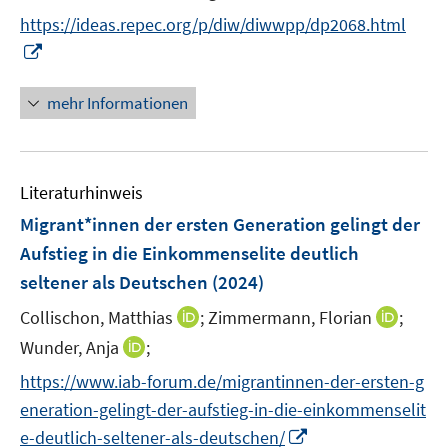
r
t
https://ideas.repec.org/p/diw/diwwpp/dp2068.html
ö
e
I
f
r
n
f
ö
n
n
mehr Informationen
f
e
e
f
u
n
n
e
e
Literaturhinweis
m
n
F
Migrant*innen der ersten Generation gelingt der
e
Aufstieg in die Einkommenselite deutlich
n
seltener als Deutschen
(2024)
s
t
I
I
Collischon, Matthias
;
Zimmermann, Florian
;
e
n
n
I
Wunder, Anja
;
r
n
n
n
https://www.iab-forum.de/migrantinnen-der-ersten-g
ö
e
e
n
eneration-gelingt-der-aufstieg-in-die-einkommenselit
f
u
u
e
f
I
e
e
e-deutlich-seltener-als-deutschen/
u