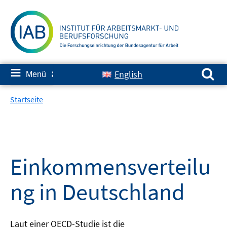
Springe
zum
Inhalt
Suchen nach:
≡
English
Menü
✘
Startseite
Einkommensverteilu
ng in Deutschland
Laut einer OECD-Studie ist die