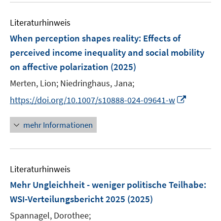
e
F
e
n
e
Literaturhinweis
m
n
F
When perception shapes reality: Effects of
s
e
perceived income inequality and social mobility
t
n
e
on affective polarization
(2025)
s
r
t
Merten, Lion;
Niedringhaus, Jana;
ö
e
I
https://doi.org/10.1007/s10888-024-09641-w
f
r
n
f
ö
n
n
mehr Informationen
f
e
e
f
u
n
n
e
e
Literaturhinweis
m
n
F
Mehr Ungleichheit - weniger politische Teilhabe:
e
WSI-Verteilungsbericht 2025
(2025)
n
Spannagel, Dorothee;
s