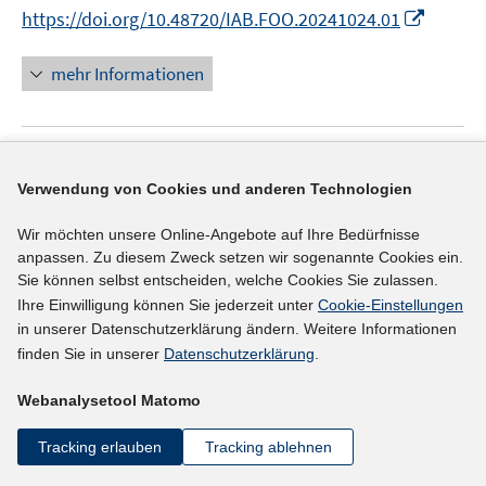
n
n
m
m
I
https://doi.org/10.48720/IAB.FOO.20241024.01
e
e
n
F
F
n
m
n
e
e
e
n
F
mehr Informationen
u
n
n
e
e
e
s
s
u
n
m
t
t
e
s
F
e
e
Literaturhinweis
m
t
Verwendung von Cookies und anderen Technologien
e
r
r
F
e
Organized Labor, Labor Market Imperfections,
n
ö
ö
e
r
and Employer Wage Premia
(2024)
Wir möchten unsere Online-Angebote auf Ihre Bedürfnisse
s
f
f
n
ö
anpassen. Zu diesem Zweck setzen wir sogenannte Cookies ein.
t
I
f
I
f
Dobbelaere, Sabien
;
Hirsch, Boris
;
Müller,
s
f
Sie können selbst entscheiden, welche Cookies Sie zulassen.
e
n
n
n
n
t
I
f
Steffen
;
Neuschäffer, Georg;
Ihre Einwilligung können Sie jederzeit unter
Cookie-Einstellungen
r
n
e
n
e
e
n
n
in unserer Datenschutzerklärung ändern. Weitere Informationen
I
https://doi.org/10.1177/00197939241237757
ö
e
n
e
n
r
finden Sie in unserer
Datenschutzerklärung
.
n
e
n
f
u
u
ö
e
n
n
mehr Informationen
f
e
e
Webanalysetool Matomo
f
u
e
n
m
m
f
e
u
Tracking erlauben
Tracking ablehnen
e
F
F
n
m
e
n
e
e
e