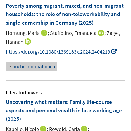
e
e
F
Poverty among migrant, mixed, and non-migrant
n
n
e
households: the role of non-teleworkability and
s
n
single-earnership in Germany
(2025)
t
s
e
t
I
I
Hornung, Maria
;
Stuffolino, Emanuela
;
Zagel,
r
e
n
n
I
Hannah
;
ö
r
n
n
n
f
I
https://doi.org/10.1080/1369183x.2024.2404219
ö
e
e
n
f
n
f
u
u
e
n
n
mehr Informationen
f
e
e
u
e
e
n
m
m
e
n
u
e
F
F
m
e
n
e
e
F
Literaturhinweis
m
n
n
e
F
Uncovering what matters: Family life-course
s
s
n
e
t
t
aspects and personal wealth in late working age
s
n
e
e
(2025)
t
s
r
r
e
t
I
I
Kapelle, Nicole
;
Rowold, Carla
;
ö
ö