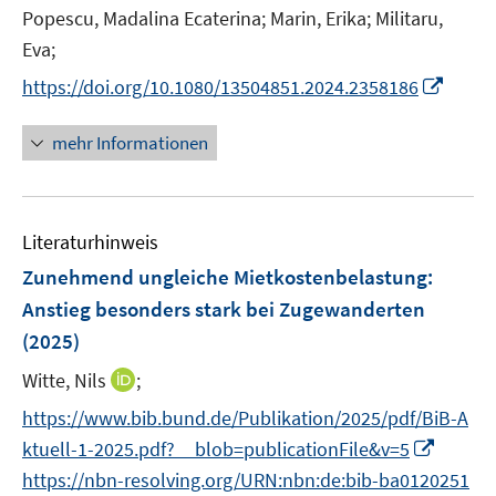
r
e
n
n
Popescu, Madalina Ecaterina;
Marin, Erika;
Militaru,
ö
r
n
n
Eva;
f
ö
e
e
f
I
https://doi.org/10.1080/13504851.2024.2358186
f
u
u
n
n
f
e
e
e
n
n
mehr Informationen
m
m
n
e
e
F
F
u
n
e
e
e
n
n
Literaturhinweis
m
s
s
F
Zunehmend ungleiche Mietkostenbelastung
:
t
t
e
e
e
Anstieg besonders stark bei Zugewanderten
n
r
r
(2025)
s
ö
ö
t
I
Witte, Nils
;
f
f
e
n
f
f
https://www.bib.bund.de/Publikation/2025/pdf/BiB-A
r
n
n
n
I
ktuell-1-2025.pdf?__blob=publicationFile&v=5
ö
e
e
e
n
https://nbn-resolving.org/URN:nbn:de:bib-ba0120251
f
u
n
n