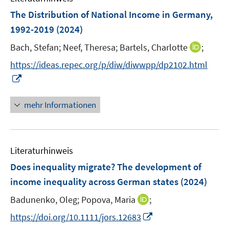
n
n
n
e
F
The Distribution of National Income in Germany,
s
s
n
e
t
t
1992-2019
(2024)
s
n
e
e
t
I
Bach, Stefan;
Neef, Theresa;
Bartels, Charlotte
;
s
r
r
e
n
t
https://ideas.repec.org/p/diw/diwwpp/dp2102.html
ö
ö
r
n
e
I
f
f
ö
e
r
n
f
f
f
u
ö
n
n
n
f
mehr Informationen
e
f
e
e
e
n
m
f
u
n
n
e
F
n
e
n
e
e
Literaturhinweis
m
n
n
F
Does inequality migrate? The development of
s
e
income inequality across German states
(2024)
t
n
e
I
Badunenko, Oleg;
Popova, Maria
;
s
r
n
t
I
https://doi.org/10.1111/jors.12683
ö
n
e
n