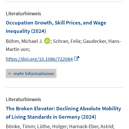
n
n
n
e
e
Literaturhinweis
m
n
F
Occupation Growth, Skill Prices, and Wage
e
Inequality
(2024)
n
I
Böhm, Michael J.
;
Schran, Felix;
Gaudecker, Hans-
s
n
t
Martin von;
n
e
I
https://doi.org/10.1086/722084
e
r
n
u
ö
n
mehr Informationen
e
f
e
m
f
u
F
n
e
e
e
Literaturhinweis
m
n
n
F
The Broken Elevator: Declining Absolute Mobility
s
e
of Living Standards in Germany
(2024)
t
n
e
Bönke, Timm;
Lüthe, Holger;
Harnack-Eber, Astrid;
s