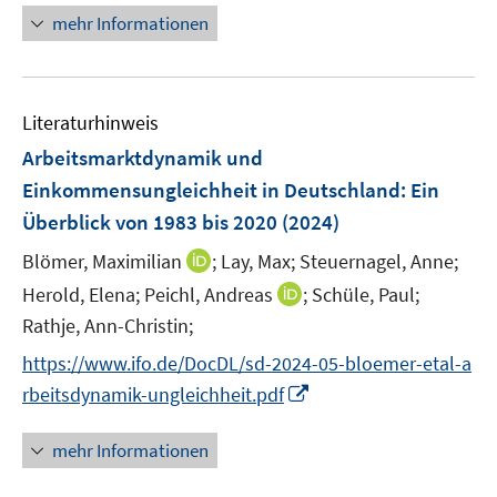
n
n
e
e
mehr Informationen
e
n
n
u
s
s
e
t
t
Literaturhinweis
m
e
e
F
r
r
Arbeitsmarktdynamik und
e
ö
ö
Einkommensungleichheit in Deutschland
:
Ein
n
f
f
Überblick von 1983 bis 2020
(2024)
s
f
f
t
n
n
I
Blömer, Maximilian
;
Lay, Max;
Steuernagel, Anne;
e
e
e
n
I
Herold, Elena;
Peichl, Andreas
;
Schüle, Paul;
r
n
n
n
n
Rathje, Ann-Christin;
ö
e
n
https://www.ifo.de/DocDL/sd-2024-05-bloemer-etal-a
f
u
e
f
I
e
rbeitsdynamik-ungleichheit.pdf
u
n
n
m
e
e
n
F
mehr Informationen
m
n
e
e
F