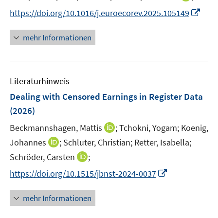
n
I
https://doi.org/10.1016/j.euroecorev.2025.105149
n
n
e
n
mehr Informationen
u
e
e
u
m
e
F
Literaturhinweis
m
e
F
Dealing with Censored Earnings in Register Data
n
e
(2026)
s
n
t
I
Beckmannshagen, Mattis
;
Tchokni, Yogam;
Koenig,
s
e
n
t
I
Johannes
;
Schluter, Christian;
Retter, Isabella;
r
n
e
n
I
Schröder, Carsten
;
ö
e
r
n
n
f
I
https://doi.org/10.1515/jbnst-2024-0037
u
ö
e
n
f
n
e
f
u
e
n
n
m
mehr Informationen
f
e
u
e
e
F
n
m
e
n