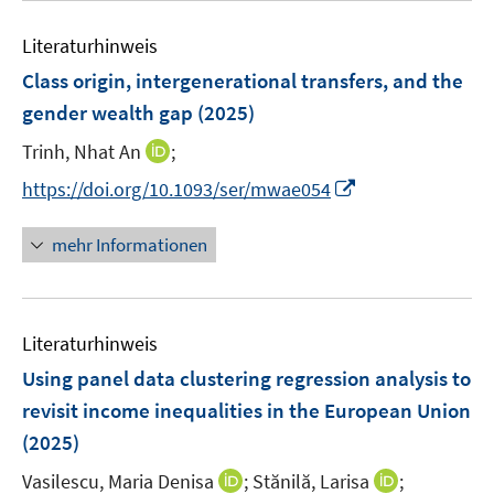
e
F
e
n
e
Literaturhinweis
m
n
F
Class origin, intergenerational transfers, and the
s
e
gender wealth gap
(2025)
t
n
e
I
Trinh, Nhat An
;
s
r
n
t
I
https://doi.org/10.1093/ser/mwae054
ö
n
e
n
f
e
r
n
mehr Informationen
f
u
ö
e
n
e
f
u
e
m
f
e
n
F
n
Literaturhinweis
m
e
e
F
Using panel data clustering regression analysis to
n
n
e
revisit income inequalities in the European Union
s
n
(2025)
t
s
e
t
I
I
Vasilescu, Maria Denisa
;
Stănilă, Larisa
;