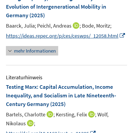
n
e
Evolution of Intergenerational Mobility in
n
Germany
(2025)
s
t
I
Baarck, Julia;
Peichl, Andreas
;
Bode, Moritz;
e
n
I
https://ideas.repec.org/p/ces/ceswps/_12058.html
r
n
n
ö
e
n
mehr Informationen
f
u
e
f
e
u
n
m
e
e
F
Literaturhinweis
m
n
e
F
Testing Marx: Capital Accumulation, Income
n
e
Inequality, and Socialism in Late Nineteenth-
s
n
Century Germany
(2025)
t
s
e
t
I
I
Bartels, Charlotte
;
Kersting, Felix
;
Wolf,
r
e
n
n
I
Nikolaus
;
ö
r
n
n
n
f
I