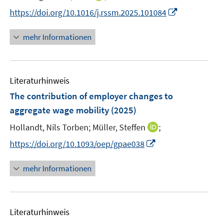
r
n
t
I
https://doi.org/10.1016/j.rssm.2025.101084
ö
n
e
n
f
e
r
n
mehr Informationen
f
u
ö
e
n
e
f
u
e
m
f
e
n
F
n
Literaturhinweis
m
e
e
F
The contribution of employer changes to
n
n
e
aggregate wage mobility
(2025)
s
n
t
I
Hollandt, Nils Torben;
Müller, Steffen
;
s
e
n
t
I
https://doi.org/10.1093/oep/gpae038
r
n
e
n
ö
e
r
n
mehr Informationen
f
u
ö
e
f
e
f
u
n
m
f
e
e
F
n
Literaturhinweis
m
n