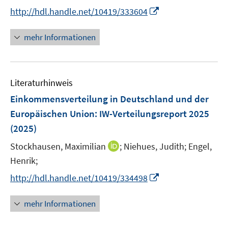
t
I
http://hdl.handle.net/10419/333604
e
n
r
n
mehr Informationen
ö
e
f
u
f
e
n
Literaturhinweis
m
e
F
Einkommensverteilung in Deutschland und der
n
e
Europäischen Union
:
IW-Verteilungsreport 2025
n
(2025)
s
t
I
Stockhausen, Maximilian
;
Niehues, Judith;
Engel,
e
n
Henrik;
r
n
I
http://hdl.handle.net/10419/334498
ö
e
n
f
u
n
mehr Informationen
f
e
e
n
m
u