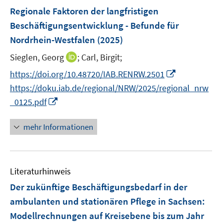
f
r
r
F
e
Regionale Faktoren der langfristigen
f
ö
ö
e
r
Beschäftigungsentwicklung - Befunde für
n
f
f
n
ö
e
Nordrhein-Westfalen
(2025)
f
f
s
f
n
n
n
t
I
Sieglen, Georg
;
Carl, Birgit;
f
e
e
e
n
n
I
https://doi.org/10.48720/IAB.RENRW.2501
n
n
r
n
e
n
https://doku.iab.de/regional/NRW/2025/regional_nrw
ö
e
n
n
I
_0125.pdf
f
u
e
n
f
e
u
n
n
mehr Informationen
m
e
e
e
F
m
u
n
e
F
e
n
e
Literaturhinweis
m
s
n
F
Der zukünftige Beschäftigungsbedarf in der
t
s
e
e
ambulanten und stationären Pflege in Sachsen:
t
n
r
Modellrechnungen auf Kreisebene bis zum Jahr
e
s