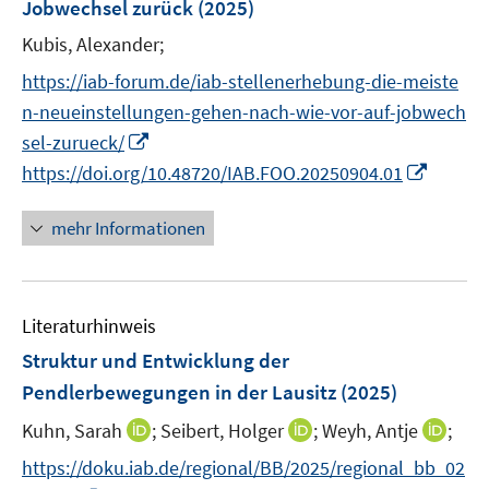
e
e
Jobwechsel zurück
t
(2025)
s
r
r
e
t
Kubis, Alexander;
ö
ö
r
e
f
f
https://iab-forum.de/iab-stellenerhebung-die-meiste
ö
r
f
f
n-neueinstellungen-gehen-nach-wie-vor-auf-jobwech
f
ö
n
n
f
I
sel-zurueck/
f
e
e
n
n
I
https://doi.org/10.48720/IAB.FOO.20250904.01
f
n
n
e
n
n
n
n
e
n
e
mehr Informationen
u
e
n
e
u
m
e
F
Literaturhinweis
m
e
F
Struktur und Entwicklung der
n
e
Pendlerbewegungen in der Lausitz
(2025)
s
n
t
I
I
I
Kuhn, Sarah
;
Seibert, Holger
;
Weyh, Antje
;
s
e
n
n
n
t
https://doku.iab.de/regional/BB/2025/regional_bb_02
r
n
n
n
e