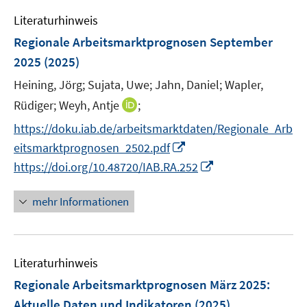
e
n
e
Literaturhinweis
m
s
n
F
Regionale Arbeitsmarktprognosen September
t
s
e
e
2025
(2025)
t
n
r
e
Heining, Jörg;
Sujata, Uwe;
Jahn, Daniel;
Wapler,
s
ö
r
t
I
Rüdiger;
Weyh, Antje
;
f
ö
e
n
f
https://doku.iab.de/arbeitsmarktdaten/Regionale_Arb
f
r
n
n
I
f
eitsmarktprognosen_2502.pdf
ö
e
e
n
n
I
https://doi.org/10.48720/IAB.RA.252
f
u
n
n
e
n
f
e
e
n
n
mehr Informationen
n
m
u
e
e
F
e
u
n
e
m
e
n
F
Literaturhinweis
m
s
e
F
Regionale Arbeitsmarktprognosen März 2025
:
t
n
e
e
Aktuelle Daten und Indikatoren
(2025)