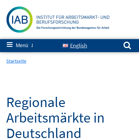
Springe
zum
Inhalt
Suchen nach:
≡
English
Menü
✘
Startseite
Regionale
Arbeitsmärkte in
Deutschland