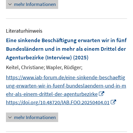
n
e
n
mehr Informationen
e
e
e
n
e
m
m
u
n
F
F
e
e
e
Literaturhinweis
m
n
n
F
Eine sinkende Beschäftigung erwarten wir in fünf
s
s
e
Bundesländern und in mehr als einem Drittel der
t
t
n
e
e
Agenturbezirke (Interview)
(2025)
s
r
r
t
Keitel, Christiane;
Wapler, Rüdiger;
ö
ö
e
https://www.iab-forum.de/eine-sinkende-beschaeftig
f
f
r
f
f
ung-erwarten-wir-in-fuenf-bundeslaendern-und-in-m
ö
n
n
I
ehr-als-einem-drittel-der-agenturbezirke
f
e
e
n
I
https://doi.org/10.48720/IAB.FOO.20250404.01
f
n
n
n
n
n
e
n
e
mehr Informationen
u
e
n
e
u