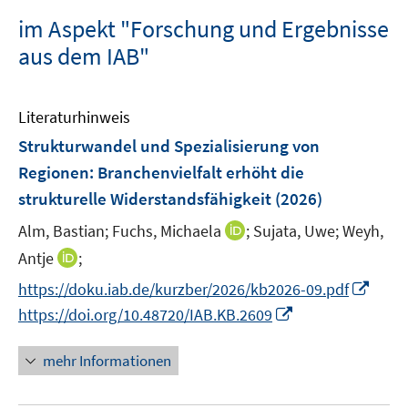
im Aspekt "Forschung und Ergebnisse
aus dem IAB"
Literaturhinweis
Strukturwandel und Spezialisierung von
Regionen: Branchenvielfalt erhöht die
strukturelle Widerstandsfähigkeit
(2026)
I
Alm, Bastian;
Fuchs, Michaela
;
Sujata, Uwe;
Weyh,
n
I
Antje
;
n
n
I
https://doku.iab.de/kurzber/2026/kb2026-09.pdf
e
n
n
I
https://doi.org/10.48720/IAB.KB.2609
u
e
n
n
e
u
e
n
mehr Informationen
m
e
u
e
F
m
e
u
e