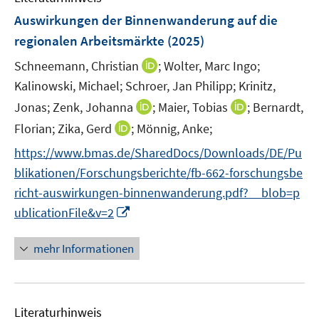
n
n
e
e
e
n
F
Auswirkungen der Binnenwanderung auf die
n
n
n
e
e
regionalen Arbeitsmärkte
(2025)
s
s
n
n
t
t
I
Schneemann, Christian
;
Wolter, Marc Ingo;
s
e
e
n
t
Kalinowski, Michael;
Schroer, Jan Philipp;
Krinitz,
r
r
n
e
I
I
Jonas;
Zenk, Johanna
;
Maier, Tobias
;
Bernardt,
ö
ö
e
r
n
n
I
Florian;
Zika, Gerd
;
Mönnig, Anke;
f
f
u
ö
n
n
n
f
f
e
f
https://www.bmas.de/SharedDocs/Downloads/DE/Pu
e
e
n
n
n
m
f
blikationen/Forschungsberichte/fb-662-forschungsbe
u
u
e
e
e
F
n
e
e
richt-auswirkungen-binnenwanderung.pdf?__blob=p
u
n
n
e
e
m
m
I
ublicationFile&v=2
e
n
n
F
F
n
m
s
e
e
n
F
mehr Informationen
t
n
n
e
e
e
s
s
u
n
r
t
t
e
s
ö
e
e
Literaturhinweis
m
t