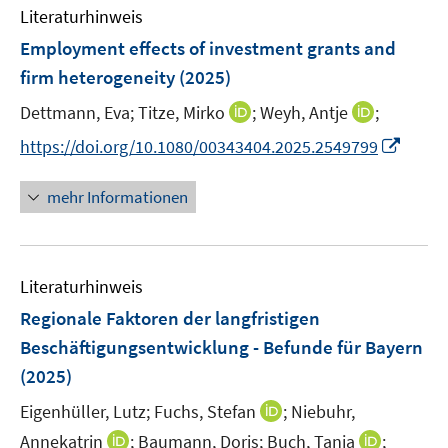
n
e
Literaturhinweis
m
t
s
n
F
e
Employment effects of investment grants and
t
s
e
r
e
firm heterogeneity
(2025)
t
n
ö
r
e
I
I
Dettmann, Eva;
Titze, Mirko
;
Weyh, Antje
;
s
f
ö
r
n
n
t
f
I
f
https://doi.org/10.1080/00343404.2025.2549799
ö
n
n
e
n
n
f
f
e
e
r
e
n
n
mehr Informationen
f
u
u
ö
n
e
e
n
e
e
f
u
n
e
m
m
f
e
n
F
F
n
Literaturhinweis
m
e
e
e
F
Regionale Faktoren der langfristigen
n
n
n
e
Beschäftigungsentwicklung - Befunde für Bayern
s
s
n
(2025)
t
t
s
e
e
t
I
Eigenhüller, Lutz;
Fuchs, Stefan
;
Niebuhr,
r
r
e
n
I
I
Annekatrin
;
Baumann, Doris;
Buch, Tanja
;
ö
ö