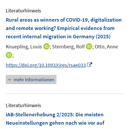
m
e
F
Literaturhinweis
m
e
F
Rural areas as winners of COVID-19, digitalization
n
e
and remote working? Empirical evidence from
s
n
recent internal migration in Germany
(2025)
t
s
e
t
I
I
Knuepling, Louis
;
Sternberg, Rolf
;
Otto, Anne
r
e
n
n
I
;
ö
r
n
n
n
I
https://doi.org/10.1093/cjres/rsae033
f
ö
e
e
n
n
f
f
u
u
e
n
n
mehr Informationen
f
e
e
u
e
e
n
m
m
e
u
n
e
F
F
m
e
n
e
e
F
Literaturhinweis
m
n
n
e
F
IAB-Stellenerhebung 2/2025: Die meisten
s
s
n
e
t
t
Neueinstellungen gehen nach wie vor auf
s
n