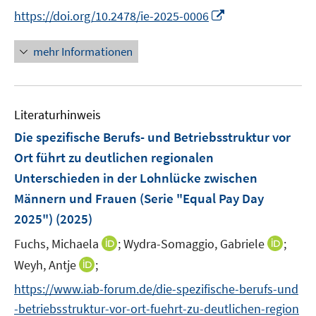
n
n
r
e
e
e
n
n
n
I
https://doi.org/10.2478/ie-2025-0006
ö
n
n
r
n
n
e
n
f
ö
e
e
n
n
mehr Informationen
f
f
u
u
e
n
f
e
e
u
e
n
m
m
e
n
e
F
F
Literaturhinweis
m
n
e
e
F
Die spezifische Berufs- und Betriebsstruktur vor
n
n
e
Ort führt zu deutlichen regionalen
s
s
n
Unterschieden in der Lohnlücke zwischen
t
t
s
e
e
Männern und Frauen (Serie "Equal Pay Day
t
r
r
e
2025")
(2025)
ö
ö
r
I
I
Fuchs, Michaela
;
Wydra-Somaggio, Gabriele
;
f
f
ö
n
n
f
f
I
Weyh, Antje
;
f
n
n
n
n
n
f
https://www.iab-forum.de/die-spezifische-berufs-und
e
e
e
e
n
n
-betriebsstruktur-vor-ort-fuehrt-zu-deutlichen-region
u
u
n
n
e