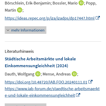
e
I
Börschlein, Erik-Benjamin;
Bossler, Mario
;
Popp,
s
n
r
n
t
I
Martin
;
s
ö
n
e
n
t
I
f
https://ideas.repec.org/p/iza/izadps/dp17447.html
e
r
n
e
n
f
u
ö
e
r
n
n
mehr Informationen
e
f
u
ö
e
e
m
f
e
f
u
n
F
n
m
f
e
e
e
F
n
Literaturhinweis
m
n
n
e
e
F
Städtische Arbeitsmärkte und lokale
s
n
n
e
t
Einkommensungleichheit
(2024)
s
n
e
t
I
I
Dauth, Wolfgang
;
Mense, Andreas
;
s
r
e
n
n
t
I
https://doi.org/10.48720/IAB.FOO.20240111.01
ö
r
n
n
e
n
f
https://www.iab-forum.de/staedtische-arbeitsmaerkt
ö
e
e
r
n
f
I
f
e-und-lokale-einkommensungleichheit
u
u
ö
e
n
n
f
e
e
f
u
e
n