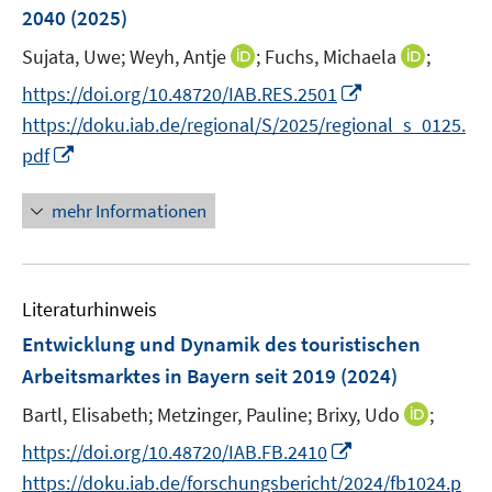
ö
r
2040
(2025)
t
f
ö
e
f
I
I
Sujata, Uwe;
Weyh, Antje
;
Fuchs, Michaela
;
f
r
n
n
n
I
f
https://doi.org/10.48720/IAB.RES.2501
ö
e
n
n
n
n
https://doku.iab.de/regional/S/2025/regional_s_0125.
f
n
e
e
n
e
I
f
pdf
u
u
e
n
n
n
e
e
u
n
e
mehr Informationen
m
m
e
e
n
F
F
m
u
e
e
F
e
n
n
e
Literaturhinweis
m
s
s
n
F
Entwicklung und Dynamik des touristischen
t
t
s
e
e
e
Arbeitsmarktes in Bayern seit 2019
(2024)
t
n
r
r
e
I
Bartl, Elisabeth;
Metzinger, Pauline;
Brixy, Udo
;
s
ö
ö
r
n
t
I
f
f
https://doi.org/10.48720/IAB.FB.2410
ö
n
e
n
f
f
https://doku.iab.de/forschungsbericht/2024/fb1024.p
f