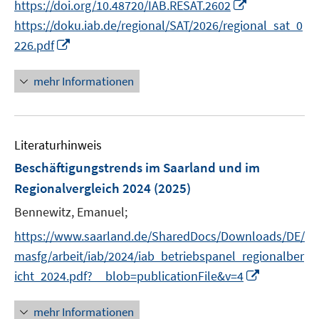
I
https://doi.org/10.48720/IAB.RESAT.2602
f
r
n
https://doku.iab.de/regional/SAT/2026/regional_sat_0
f
ö
n
n
I
226.pdf
f
e
e
n
f
u
n
n
mehr Informationen
n
e
e
e
m
u
n
F
e
e
Literaturhinweis
m
n
F
Beschäftigungstrends im Saarland und im
s
e
Regionalvergleich 2024
(2025)
t
n
e
Bennewitz, Emanuel;
s
r
t
https://www.saarland.de/SharedDocs/Downloads/DE/
ö
e
masfg/arbeit/iab/2024/iab_betriebspanel_regionalber
f
r
I
icht_2024.pdf?__blob=publicationFile&v=4
f
ö
n
n
f
n
e
mehr Informationen
f