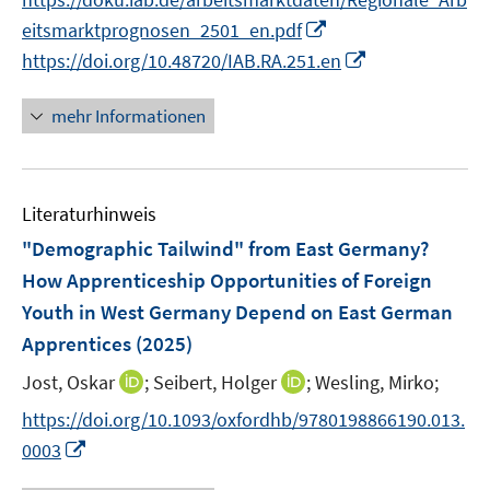
f
e
r
n
I
f
eitsmarktprognosen_2501_en.pdf
u
ö
e
n
n
I
https://doi.org/10.48720/IAB.RA.251.en
e
f
n
n
e
n
m
f
e
n
n
F
mehr Informationen
n
u
e
e
e
e
u
n
n
m
e
s
F
Literaturhinweis
m
t
e
F
e
"Demographic Tailwind" from East Germany?
n
e
r
How Apprenticeship Opportunities of Foreign
s
n
ö
Youth in West Germany Depend on East German
t
s
f
e
Apprentices
(2025)
t
f
r
e
n
I
I
Jost, Oskar
;
Seibert, Holger
;
Wesling, Mirko;
ö
r
e
n
n
https://doi.org/10.1093/oxfordhb/9780198866190.013.
f
ö
n
n
n
I
f
0003
f
e
e
n
n
f
u
u