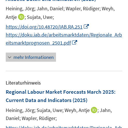
s
n
r
t
Heining, Jörg;
Jahn, Daniel;
Wapler, Rüdiger;
Weyh,
s
ö
e
t
I
Antje
;
Sujata, Uwe;
f
r
e
n
f
I
https://doi.org/10.48720/IAB.RA.251
ö
r
n
n
n
https://doku.iab.de/arbeitsmarktdaten/Regionale_Arb
f
ö
e
e
n
I
f
eitsmarktprognosen_2501.pdf
f
u
n
e
n
n
f
e
u
n
e
mehr Informationen
n
m
e
e
n
e
F
m
u
n
e
F
e
n
e
Literaturhinweis
m
s
n
F
Regional Labour Market Forecasts March 2025
:
t
s
e
e
Current Data and Indicators
(2025)
t
n
r
e
I
Heining, Jörg;
Sujata, Uwe;
Weyh, Antje
;
Jahn,
s
ö
r
n
t
Daniel;
Wapler, Rüdiger;
f
ö
n
e
f
https://doku.iab.de/arbeitsmarktdaten/Regionale_Arb