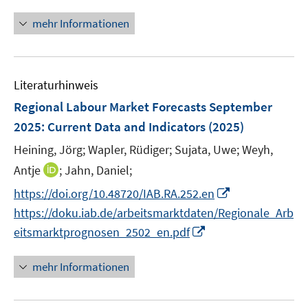
n
n
f
u
u
e
e
n
n
mehr Informationen
e
e
u
n
e
e
m
m
e
u
n
F
F
m
e
e
e
F
Literaturhinweis
m
n
n
e
F
Regional Labour Market Forecasts September
s
s
n
e
t
t
2025
:
Current Data and Indicators
(2025)
s
n
e
e
t
Heining, Jörg;
Wapler, Rüdiger;
Sujata, Uwe;
Weyh,
s
r
r
e
t
I
Antje
;
Jahn, Daniel;
ö
ö
r
e
n
f
I
f
https://doi.org/10.48720/IAB.RA.252.en
ö
r
n
f
n
f
f
https://doku.iab.de/arbeitsmarktdaten/Regionale_Arb
ö
e
n
n
n
f
I
eitsmarktprognosen_2502_en.pdf
f
u
e
e
e
n
n
f
e
n
u
n
e
n
mehr Informationen
n
m
e
n
e
e
F
m
u
n
e
F