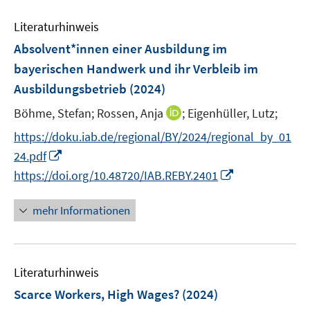
e
m
e
s
n
n
F
Literaturhinweis
m
t
s
e
F
e
Absolvent*innen einer Ausbildung im
t
n
e
r
e
bayerischen Handwerk und ihr Verbleib im
s
n
ö
r
Ausbildungsbetrieb
(2024)
t
s
f
ö
e
t
f
I
Böhme, Stefan;
Rossen, Anja
;
Eigenhüller, Lutz;
f
r
e
n
n
f
https://doku.iab.de/regional/BY/2024/regional_by_01
ö
r
e
n
n
I
24.pdf
f
ö
n
e
e
n
I
f
https://doi.org/10.48720/IAB.REBY.2401
f
u
n
n
n
n
f
e
e
n
e
n
mehr Informationen
m
u
e
n
e
F
e
u
n
e
m
e
n
F
Literaturhinweis
m
s
e
F
Scarce Workers, High Wages?
(2024)
t
n
e