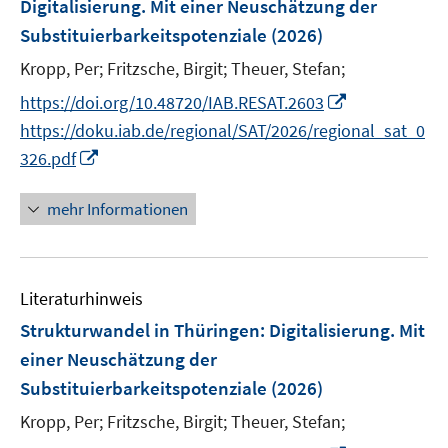
e
Digitalisierung. Mit einer Neuschätzung der
s
n
ö
r
Substituierbarkeitspotenziale
(2026)
t
s
f
ö
e
t
Kropp, Per;
Fritzsche, Birgit;
f
Theuer, Stefan;
f
r
e
n
f
I
https://doi.org/10.48720/IAB.RESAT.2603
ö
r
e
n
n
https://doku.iab.de/regional/SAT/2026/regional_sat_0
f
ö
n
e
n
I
326.pdf
f
f
n
e
n
n
f
u
n
e
mehr Informationen
n
e
e
n
e
m
u
n
F
e
e
Literaturhinweis
m
n
F
Strukturwandel in Thüringen: Digitalisierung. Mit
s
e
einer Neuschätzung der
t
n
Substituierbarkeitspotenziale
(2026)
e
s
r
t
Kropp, Per;
Fritzsche, Birgit;
Theuer, Stefan;
ö
e