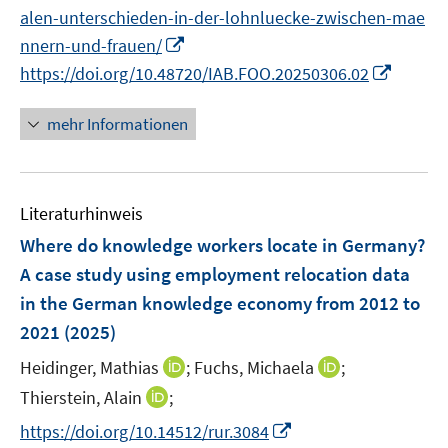
e
e
e
alen-unterschieden-in-der-lohnluecke-zwischen-mae
u
n
m
m
I
nnern-und-frauen/
e
F
F
n
m
I
https://doi.org/10.48720/IAB.FOO.20250306.02
e
e
n
F
n
n
n
e
e
n
mehr Informationen
s
s
u
n
e
t
t
e
s
u
e
e
m
t
e
r
r
F
Literaturhinweis
e
m
ö
ö
e
r
F
Where do knowledge workers locate in Germany?
f
f
n
ö
e
A case study using employment relocation data
f
f
s
f
n
in the German knowledge economy from 2012 to
n
n
t
f
s
e
e
e
2021
(2025)
n
t
n
n
r
e
e
I
I
Heidinger, Mathias
;
Fuchs, Michaela
;
ö
n
r
n
n
I
Thierstein, Alain
;
f
ö
n
n
n
f
I
f
https://doi.org/10.14512/rur.3084
e
e
n