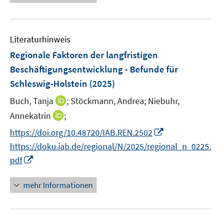
e
n
n
u
e
e
n
Literaturhinweis
m
F
Regionale Faktoren der langfristigen
e
Beschäftigungsentwicklung - Befunde für
n
Schleswig-Holstein
(2025)
s
t
I
Buch, Tanja
;
Stöckmann, Andrea;
Niebuhr,
e
n
I
Annekatrin
;
r
n
n
I
https://doi.org/10.48720/IAB.REN.2502
ö
e
n
n
https://doku.iab.de/regional/N/2025/regional_n_0225.
f
u
e
n
f
I
e
pdf
u
e
n
n
m
e
u
e
n
F
mehr Informationen
m
e
n
e
e
F
m
u
n
e
F
e
s