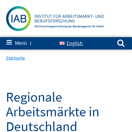
Springe
zum
Inhalt
Suchen nach:
≡
English
Menü
✘
Startseite
Regionale
Arbeitsmärkte in
Deutschland