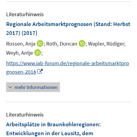
e
F
e
n
e
Literaturhinweis
m
n
F
Regionale Arbeitsmarktprognosen (Stand: Herbst
s
e
2017)
(2017)
t
n
e
I
I
Rossen, Anja
;
Roth, Duncan
;
Wapler, Rüdiger;
s
r
n
n
t
I
Weyh, Antje
;
ö
n
n
e
n
f
https://www.iab-forum.de/regionale-arbeitsmarktpro
e
e
r
n
f
I
gnosen-2018
u
u
ö
e
n
n
e
e
f
u
e
n
mehr Informationen
m
m
f
e
n
e
F
F
n
m
u
e
e
e
F
e
n
n
n
e
Literaturhinweis
m
s
s
n
F
Arbeitsplätze in Braunkohleregionen
t
t
:
s
e
e
e
Entwicklungen in der Lausitz, dem
t
n