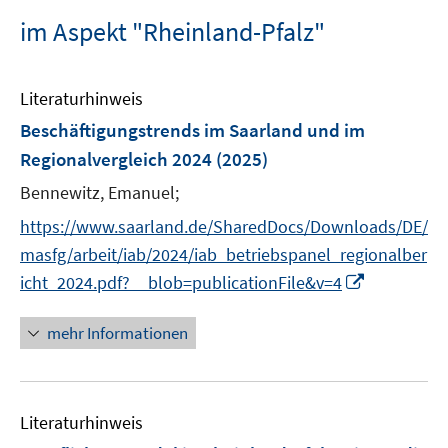
im Aspekt "Rheinland-Pfalz"
Literaturhinweis
Beschäftigungstrends im Saarland und im
Regionalvergleich 2024
(2025)
Bennewitz, Emanuel;
https://www.saarland.de/SharedDocs/Downloads/DE/
masfg/arbeit/iab/2024/iab_betriebspanel_regionalber
I
icht_2024.pdf?__blob=publicationFile&v=4
n
n
mehr Informationen
e
u
e
Literaturhinweis
m
F