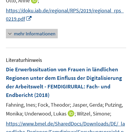
I
Otto, Anne
;
s
ö
ö
ö
n
t
f
f
f
https://doku.iab.de/regional/RPS/2019/regional_rps_
n
e
f
f
f
I
0219.pdf
e
r
n
n
n
n
u
ö
e
e
e
n
mehr Informationen
e
f
n
n
n
e
m
f
u
F
n
e
e
e
Literaturhinweis
m
n
n
F
Die Erwerbssituation von Frauen in ländlichen
s
e
Regionen unter dem Einfluss der Digitalisierung
t
n
e
der Arbeitswelt - FEMDIGIRURAL
:
Fach- und
s
r
Endbericht
(2018)
t
ö
e
Fahning, Ines;
Fock, Theodor;
Jasper, Gerda;
Putzing,
f
r
f
I
Monika;
Underwood, Lukas
;
Witzel, Simone;
ö
n
n
https://www.bmel.de/SharedDocs/Downloads/DE/_la
f
e
n
f
endliche-Regionen/FemdigiruralForschungsprojekt.p