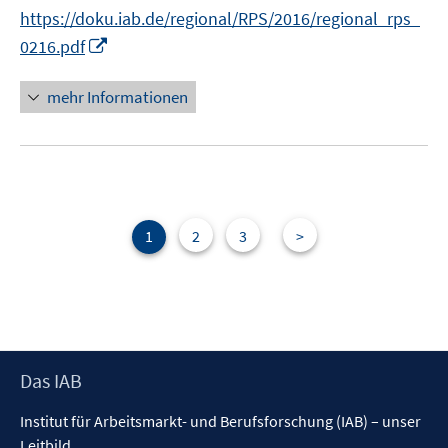
e
https://doku.iab.de/regional/RPS/2016/regional_rps_
r
I
0216.pdf
ö
n
f
n
mehr Informationen
f
e
n
u
e
e
n
m
F
e
1
2
3
>
n
s
t
e
r
Footer
Das IAB
ö
Inhalt
f
Institut für Arbeitsmarkt- und Berufsforschung (IAB) – unser
f
Leitbild