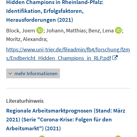
Hidden Champions in Rheinland-Pfalz
:
t
s
e
e
Identifikation, Erfolgsfaktoren,
t
n
r
Herausforderungen
(2021)
e
s
ö
r
t
I
I
Block, Joern
;
Johann, Matthias;
Benz, Lena
;
f
ö
e
n
n
Moritz, Alexandra;
f
f
r
n
n
n
f
https://www.uni-trier.de/fileadmin/fb4/forschung/fzm
ö
e
e
e
n
I
s/Endbericht_Hidden_Champions_in_RLP.pdf
f
u
u
n
e
n
f
e
e
n
n
n
mehr Informationen
m
m
e
e
F
F
u
n
e
e
e
n
n
Literaturhinweis
m
s
s
F
Regionale Arbeitsmarktprognosen (Stand: März
t
t
e
e
e
2021) (Serie "Corona-Krise: Folgen für den
n
r
r
Arbeitsmarkt")
(2021)
s
ö
ö