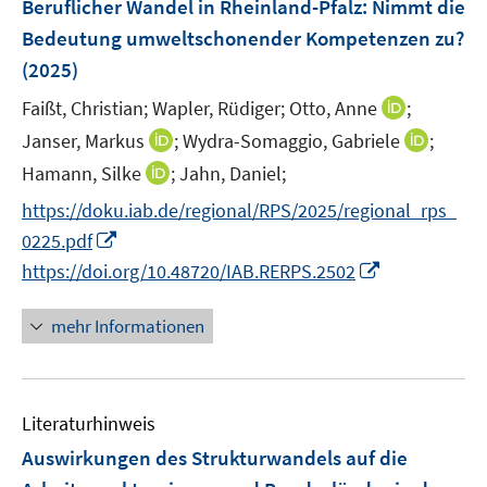
Beruflicher Wandel in Rheinland-Pfalz: Nimmt die
e
Bedeutung umweltschonender Kompetenzen zu?
n
(2025)
s
t
I
Faißt, Christian;
Wapler, Rüdiger;
Otto, Anne
;
e
n
I
I
Janser, Markus
;
Wydra-Somaggio, Gabriele
;
r
n
n
n
I
Hamann, Silke
;
Jahn, Daniel;
ö
e
n
n
n
f
https://doku.iab.de/regional/RPS/2025/regional_rps_
u
e
e
n
f
I
e
0225.pdf
u
u
e
n
n
m
I
e
e
https://doi.org/10.48720/IAB.RERPS.2502
u
e
n
F
n
m
m
e
n
e
e
n
F
F
mehr Informationen
m
u
n
e
e
e
F
e
s
u
n
n
e
m
t
e
s
s
n
F
e
Literaturhinweis
m
t
t
s
e
r
F
e
e
Auswirkungen des Strukturwandels auf die
t
n
ö
e
r
r
e