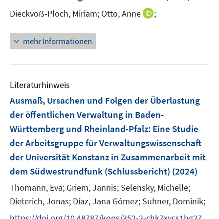
f
r
n
I
Dieckvoẞ-Ploch, Miriam;
Otto, Anne
;
f
ö
e
n
n
f
n
n
e
mehr Informationen
f
e
n
n
u
e
e
n
m
Literaturhinweis
F
Ausmaß, Ursachen und Folgen der Überlastung
e
der öffentlichen Verwaltung in Baden-
n
Württemberg und Rheinland-Pfalz
:
Eine Studie
s
t
der Arbeitsgruppe für Verwaltungswissenschaft
e
der Universität Konstanz in Zusammenarbeit mit
r
dem Südwestrundfunk (Schlussbericht)
(2024)
ö
Thomann, Eva;
Griem, Jannis;
Selensky, Michelle;
f
f
Dieterich, Jonas;
Díaz, Jana Gómez;
Suhner, Dominik;
n
https://doi.org/10.48787/kops/352-2-chk7xycs1hg27