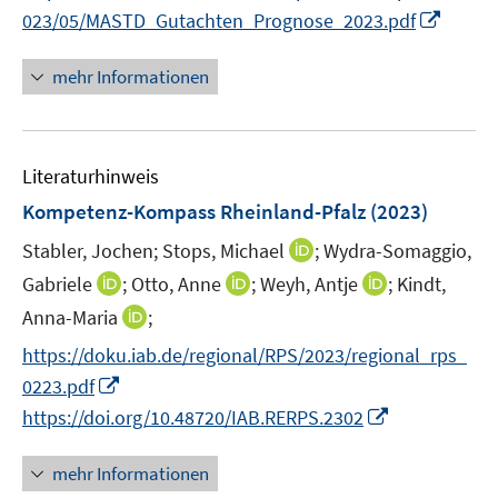
e
I
023/05/MASTD_Gutachten_Prognose_2023.pdf
n
n
n
mehr Informationen
e
u
e
Literaturhinweis
m
F
Kompetenz-Kompass Rheinland-Pfalz
(2023)
e
I
Stabler, Jochen;
Stops, Michael
;
Wydra-Somaggio,
n
n
I
I
I
Gabriele
;
Otto, Anne
;
Weyh, Antje
;
Kindt,
s
n
n
n
n
t
I
Anna-Maria
;
e
n
n
n
e
n
https://doku.iab.de/regional/RPS/2023/regional_rps_
u
e
e
e
r
n
I
e
0223.pdf
u
u
u
ö
e
n
m
I
e
e
e
https://doi.org/10.48720/IAB.RERPS.2302
f
u
n
F
n
m
m
m
f
e
e
e
n
F
F
F
n
mehr Informationen
m
u
n
e
e
e
e
e