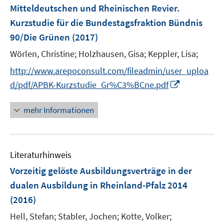
r
r
e
Mitteldeutschen und Rheinischen Revier.
s
ö
ö
r
Kurzstudie für die Bundestagsfraktion Bündnis
t
f
f
ö
e
90/Die Grünen
(2017)
f
f
f
r
n
n
Wörlen, Christine;
f
Holzhausen, Gisa;
Keppler, Lisa;
ö
e
e
n
http://www.arepoconsult.com/fileadmin/user_uploa
f
n
n
e
I
f
d/pdf/APBK-Kurzstudie_Gr%C3%BCne.pdf
n
n
n
n
e
mehr Informationen
e
n
u
e
Literaturhinweis
m
F
Vorzeitig gelöste Ausbildungsverträge in der
e
dualen Ausbildung in Rheinland-Pfalz 2014
n
(2016)
s
t
Hell, Stefan;
Stabler, Jochen;
Kotte, Volker;