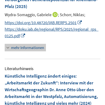
s
f
n
ö
r
Pfalz
(2025)
t
f
s
f
ö
e
n
t
f
I
Wydra-Somaggio, Gabriele
;
Schorr, Niklas;
f
r
e
e
n
n
f
I
https://doi.org/10.48720/IAB.RERPS.2501
ö
n
r
e
n
n
n
https://doku.iab.de/regional/RPS/2025/regional_rps_
f
ö
n
e
e
n
I
f
0125.pdf
f
u
n
e
n
n
f
e
u
n
e
n
mehr Informationen
m
e
e
n
e
F
m
u
n
e
F
e
n
e
Literaturhinweis
m
s
n
F
Künstliche Intelligenz ändert einiges
:
t
s
e
e
„Arbeitsmarkt der Zukunft“: Interview mit der
t
n
r
Wirtschaftsgeographin Dr. Anne Otto über den
e
s
ö
r
Arbeitsmarkt in der Westpfalz, Automatisierung,
t
f
ö
e
künstliche Intelligenz und vieles mehr
(2024)
f