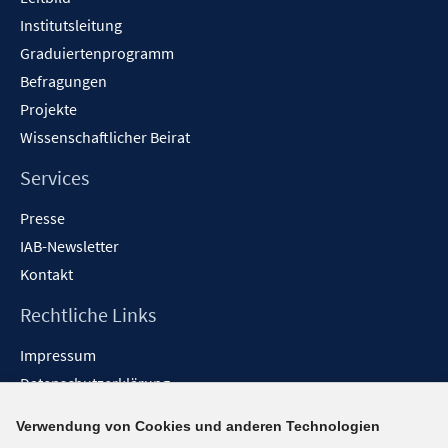
n
Institutsleitung
e
n
Graduiertenprogramm
Befragungen
Projekte
Wissenschaftlicher Beirat
Services
Presse
IAB-Newsletter
Kontakt
Rechtliche Links
Impressum
Datenschutzerklärung
Erklärung zur Barrierefreiheit
Verwendung von Cookies und anderen Technologien
Barrieren melden