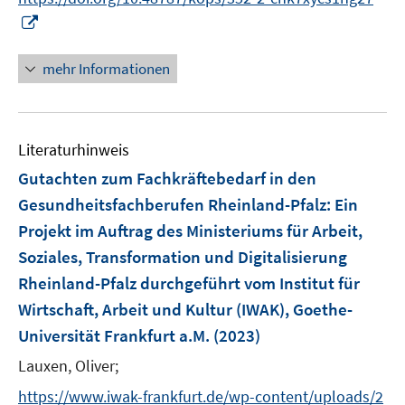
e
I
n
n
n
mehr Informationen
e
u
e
Literaturhinweis
m
F
Gutachten zum Fachkräftebedarf in den
e
Gesundheitsfachberufen Rheinland-Pfalz
:
Ein
n
Projekt im Auftrag des Ministeriums für Arbeit,
s
Soziales, Transformation und Digitalisierung
t
e
Rheinland-Pfalz durchgeführt vom Institut für
r
Wirtschaft, Arbeit und Kultur (IWAK), Goethe-
ö
Universität Frankfurt a.M.
(2023)
f
Lauxen, Oliver;
f
n
https://www.iwak-frankfurt.de/wp-content/uploads/2