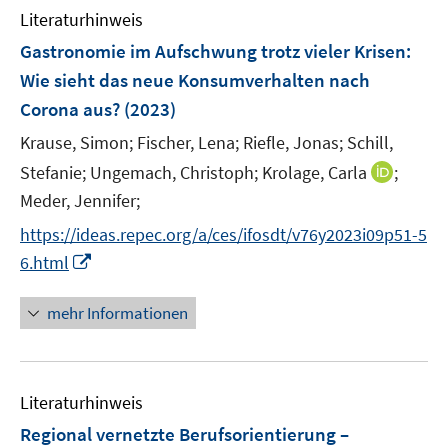
Literaturhinweis
m
F
Gastronomie im Aufschwung trotz vieler Krisen:
e
Wie sieht das neue Konsumverhalten nach
n
Corona aus?
(2023)
s
t
Krause, Simon;
Fischer, Lena;
Riefle, Jonas;
Schill,
e
I
Stefanie;
Ungemach, Christoph;
Krolage, Carla
;
r
n
Meder, Jennifer;
ö
n
https://ideas.repec.org/a/ces/ifosdt/v76y2023i09p51-5
f
e
I
f
6.html
u
n
n
e
n
e
mehr Informationen
m
e
n
F
u
e
e
n
Literaturhinweis
m
s
F
Regional vernetzte Berufsorientierung –
t