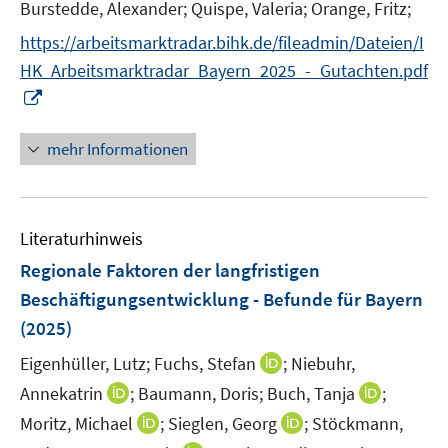
e
Burstedde, Alexander;
Quispe, Valeria;
Orange, Fritz;
ö
ö
r
f
f
https://arbeitsmarktradar.bihk.de/fileadmin/Dateien/I
ö
f
f
HK_Arbeitsmarktradar_Bayern_2025_-_Gutachten.pdf
f
n
n
I
f
e
e
n
n
n
n
n
e
mehr Informationen
e
n
u
e
Literaturhinweis
m
F
Regionale Faktoren der langfristigen
e
Beschäftigungsentwicklung - Befunde für Bayern
n
(2025)
s
t
I
Eigenhüller, Lutz;
Fuchs, Stefan
;
Niebuhr,
e
n
I
I
Annekatrin
;
Baumann, Doris;
Buch, Tanja
;
r
n
n
n
I
I
Moritz, Michael
;
Sieglen, Georg
;
Stöckmann,
ö
e
n
n
n
n