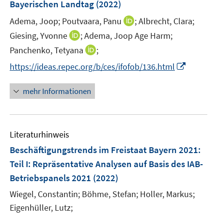
e
Bayerischen Landtag
(2022)
r
I
Adema, Joop;
Poutvaara, Panu
;
Albrecht, Clara;
ö
n
I
Giesing, Yvonne
;
Adema, Joop Age Harm;
f
n
n
f
I
Panchenko, Tetyana
;
e
n
n
n
I
https://ideas.repec.org/b/ces/ifofob/136.html
u
e
e
n
n
e
u
n
e
n
m
mehr Informationen
e
u
e
F
m
e
u
e
F
m
e
n
e
F
Literaturhinweis
m
s
n
e
F
t
Beschäftigungstrends im Freistaat Bayern 2021
:
s
n
e
e
t
Teil I: Repräsentative Analysen auf Basis des IAB-
s
n
r
e
Betriebspanels 2021
(2022)
t
s
ö
r
e
t
Wiegel, Constantin;
Böhme, Stefan;
Holler, Markus;
f
ö
r
e
f
Eigenhüller, Lutz;
f
ö
r