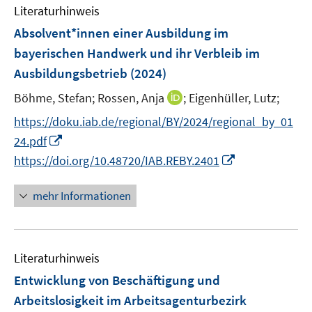
n
n
e
Literaturhinweis
m
s
n
F
Absolvent*innen einer Ausbildung im
t
s
e
e
bayerischen Handwerk und ihr Verbleib im
t
n
r
Ausbildungsbetrieb
(2024)
e
s
ö
r
t
I
Böhme, Stefan;
Rossen, Anja
;
Eigenhüller, Lutz;
f
ö
e
n
f
https://doku.iab.de/regional/BY/2024/regional_by_01
f
r
n
n
I
f
24.pdf
ö
e
e
n
n
I
https://doi.org/10.48720/IAB.REBY.2401
f
u
n
n
e
n
f
e
e
n
n
n
mehr Informationen
m
u
e
e
F
e
u
n
e
m
e
n
F
Literaturhinweis
m
s
e
F
Entwicklung von Beschäftigung und
t
n
e
e
Arbeitslosigkeit im Arbeitsagenturbezirk
s
n