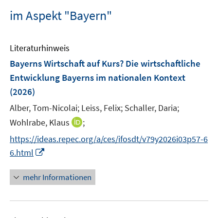
im Aspekt "Bayern"
Literaturhinweis
Bayerns Wirtschaft auf Kurs? Die wirtschaftliche
Entwicklung Bayerns im nationalen Kontext
(2026)
Alber, Tom-Nicolai;
Leiss, Felix;
Schaller, Daria;
I
Wohlrabe, Klaus
;
n
https://ideas.repec.org/a/ces/ifosdt/v79y2026i03p57-6
n
I
6.html
e
n
u
n
mehr Informationen
e
e
m
u
F
e
e