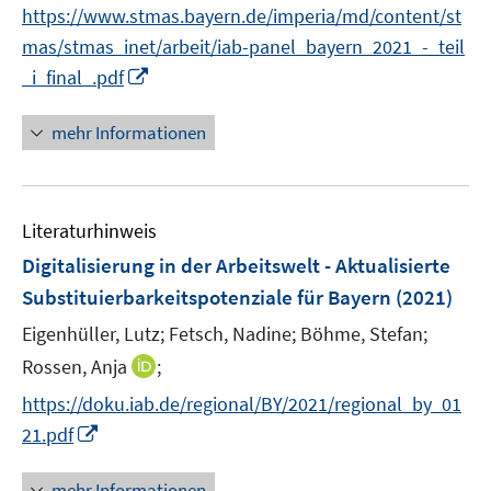
n
f
https://www.stmas.bayern.de/imperia/md/content/st
f
ö
e
n
f
mas/stmas_inet/arbeit/iab-panel_bayern_2021_-_teil
f
n
e
n
I
_i_final_.pdf
f
n
e
n
n
n
n
e
mehr Informationen
e
n
u
e
Literaturhinweis
m
F
Digitalisierung in der Arbeitswelt - Aktualisierte
e
Substituierbarkeitspotenziale für Bayern
(2021)
n
Eigenhüller, Lutz;
Fetsch, Nadine;
Böhme, Stefan;
s
t
I
Rossen, Anja
;
e
n
https://doku.iab.de/regional/BY/2021/regional_by_01
r
n
I
21.pdf
ö
e
n
f
u
n
mehr Informationen