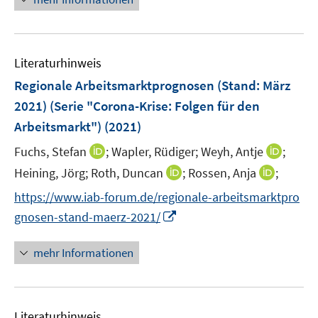
f
e
e
n
m
u
e
F
e
n
e
Literaturhinweis
m
n
F
Regionale Arbeitsmarktprognosen (Stand: März
s
e
2021) (Serie "Corona-Krise: Folgen für den
t
n
e
Arbeitsmarkt")
(2021)
s
r
t
I
I
Fuchs, Stefan
;
Wapler, Rüdiger;
Weyh, Antje
;
ö
e
n
n
I
I
Heining, Jörg;
Roth, Duncan
;
Rossen, Anja
;
f
r
n
n
n
n
f
https://www.iab-forum.de/regionale-arbeitsmarktpro
ö
e
e
n
n
n
I
gnosen-stand-maerz-2021/
f
u
u
e
e
e
n
f
e
e
u
u
n
n
n
mehr Informationen
m
m
e
e
e
e
F
F
m
m
u
n
e
e
F
F
e
n
n
e
e
Literaturhinweis
m