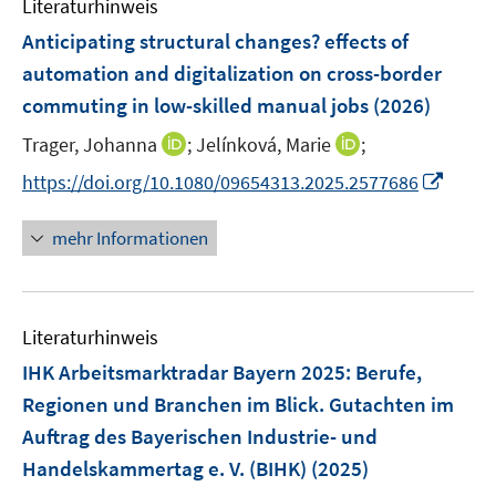
Literaturhinweis
m
n
F
Anticipating structural changes? effects of
s
e
automation and digitalization on cross-border
t
n
e
commuting in low-skilled manual jobs
(2026)
s
r
t
I
I
Trager, Johanna
;
Jelínková, Marie
;
ö
e
n
n
I
f
https://doi.org/10.1080/09654313.2025.2577686
r
n
n
n
f
ö
e
e
n
n
mehr Informationen
f
u
u
e
e
f
e
e
u
n
n
m
m
e
e
F
F
Literaturhinweis
m
n
e
e
F
IHK Arbeitsmarktradar Bayern 2025
:
Berufe,
n
n
e
Regionen und Branchen im Blick. Gutachten im
s
s
n
Auftrag des Bayerischen Industrie- und
t
t
s
e
e
Handelskammertag e. V. (BIHK)
(2025)
t
r
r