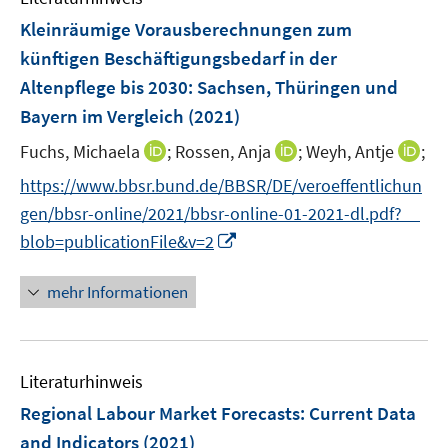
s
s
n
n
F
Kleinräumige Vorausberechnungen zum
t
t
s
s
e
e
e
künftigen Beschäftigungsbedarf in der
t
t
n
r
r
e
e
Altenpflege bis 2030: Sachsen, Thüringen und
s
ö
ö
r
r
Bayern im Vergleich
(2021)
t
f
f
ö
ö
e
f
f
I
I
I
Fuchs, Michaela
;
Rossen, Anja
;
Weyh, Antje
;
f
f
r
n
n
n
n
n
f
f
https://www.bbsr.bund.de/BBSR/DE/veroeffentlichun
ö
e
e
n
n
n
n
n
gen/bbsr-online/2021/bbsr-online-01-2021-dl.pdf?__
f
n
n
e
e
e
e
e
I
f
blob=publicationFile&v=2
u
u
u
n
n
n
n
e
e
e
n
e
mehr Informationen
m
m
m
e
n
F
F
F
u
e
e
e
e
n
n
n
Literaturhinweis
m
s
s
s
F
Regional Labour Market Forecasts
:
Current Data
t
t
t
e
e
e
e
and Indicators
(2021)