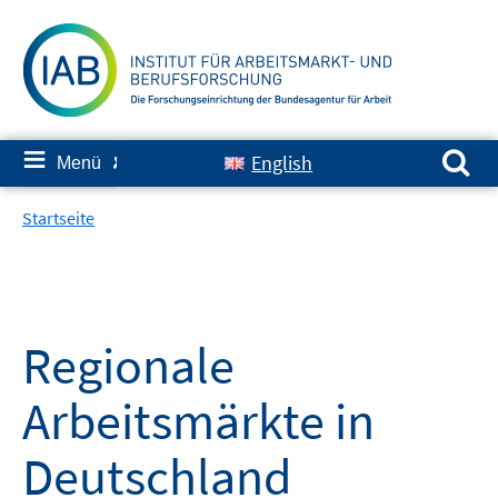
Springe
zum
Inhalt
Suchen nach:
≡
English
Menü
✘
Startseite
Regionale
Arbeitsmärkte in
Deutschland