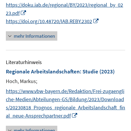
e
n
n
https://doku.iab.de/regional/BY/2023/regional_by_02
ö
r
n
e
I
23.pdf
f
ö
e
n
n
I
f
https://doi.org/10.48720/IAB.REBY.2302
f
u
n
n
n
f
e
e
n
e
n
mehr Informationen
m
u
e
n
e
F
e
u
n
e
m
e
n
F
Literaturhinweis
m
s
e
F
Regionale Arbeitslandschaften
:
Studie
(2023)
t
n
e
e
Hoch, Markus;
s
n
r
t
s
https://www.vbw-bayern.de/Redaktion/Frei-zugaengli
ö
e
t
che-Medien/Abteilungen-GS/Bildung/2023/Download
f
r
e
f
s/20230818_Prognos_regionale_Arbeitslandschaft_fin
ö
r
n
I
al_neue-Ansprechpartner.pdf
f
ö
e
n
f
f
n
n
mehr Informationen