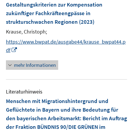
e
e
Gestaltungskriterien zur Kompensation
n
r
zukünftiger Fachkräfteengpässe in
s
ö
strukturschwachen Regionen
(2023)
t
f
e
Krause, Christoph;
f
r
n
https://www.bwpat.de/ausgabe44/krause_bwpat44.p
ö
e
I
df
f
n
n
f
n
mehr Informationen
n
e
e
u
n
e
Literaturhinweis
m
F
Menschen mit Migrationshintergrund und
e
Geflüchtete in Bayern und ihre Bedeutung für
n
den bayerischen Arbeitsmarkt
:
Bericht im Auftrag
s
der Fraktion BÜNDNIS 90/DIE GRÜNEN im
t