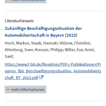
n
f
e
e
n
u
n
e
e
n
Literaturhinweis
m
F
Zukünftige Beschäftigungssituation der
e
Automobilwirtschaft in Bayern
(2023)
n
Hoch, Markus;
Staab, Hannah;
Völzow, Christine;
s
t
Altenburg, Sven;
Kreuzer, Philipp;
Willer, Eva;
Amiri,
e
Said;
r
https://www.f-bb.de/fileadmin/PDFs-Publikationen/Pr
ö
ognos_fbb_Beschaeftigungssituation_Automobilwirts
f
I
chaft_BY_2023.pdf
f
n
n
n
e
mehr Informationen
e
n
u
e