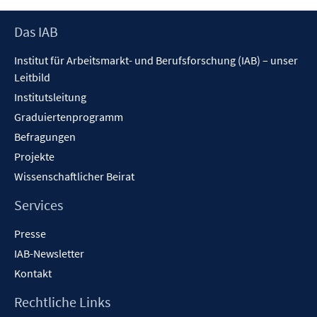
ö
e
e
n
f
n
n
Footer
e
Das IAB
f
Inhalt
n
n
Institut für Arbeitsmarkt- und Berufsforschung (IAB) – unser
e
Leitbild
n
Institutsleitung
Graduiertenprogramm
Befragungen
Projekte
Wissenschaftlicher Beirat
Services
Presse
IAB-Newsletter
Kontakt
Rechtliche Links