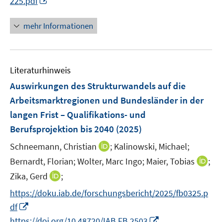
225.pdf
f
u
ö
n
e
n
f
e
f
u
n
mehr Informationen
n
m
f
e
e
e
F
n
m
u
n
e
e
F
e
n
n
e
Literaturhinweis
m
s
n
F
Auswirkungen des Strukturwandels auf die
t
s
e
e
Arbeitsmarktregionen und Bundesländer in der
t
n
r
langen Frist – Qualifikations- und
e
s
ö
r
Berufsprojektion bis 2040
(2025)
t
f
ö
e
f
I
Schneemann, Christian
;
Kalinowski, Michael;
f
r
n
n
I
Bernardt, Florian;
Wolter, Marc Ingo;
Maier, Tobias
;
f
ö
e
n
n
n
I
Zika, Gerd
;
f
n
e
n
e
n
f
https://doku.iab.de/forschungsbericht/2025/fb0325.p
u
e
n
n
n
I
e
df
u
e
e
n
m
I
e
https://doi.org/10.48720/IAB.FB.2503