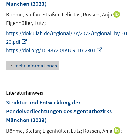
r
München
(2023)
t
s
ö
e
t
I
Böhme, Stefan;
Straßer, Felicitas;
Rossen, Anja
;
f
r
e
n
Eigenhüller, Lutz;
f
ö
r
n
n
https://doku.iab.de/regional/BY/2023/regional_by_01
f
ö
e
e
I
f
23.pdf
f
u
n
n
n
I
f
https://doi.org/10.48720/IAB.REBY.2301
e
n
e
n
n
m
e
n
n
e
F
mehr Informationen
u
e
n
e
e
u
n
m
e
s
F
Literaturhinweis
m
t
e
F
e
Struktur und Entwicklung der
n
e
r
Pendelverflechtungen des Agenturbezirks
s
n
ö
München
(2023)
t
s
f
e
t
I
Böhme, Stefan;
Eigenhüller, Lutz;
Rossen, Anja
f
;
r