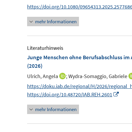
n
n
https://doi.org/10.1080/09654313.2025.257768
n
n
mehr Informationen
e
e
u
u
e
e
m
m
Literaturhinweis
F
F
Junge Menschen ohne Berufsabschluss im A
e
e
(2026)
n
n
Ulrich, Angela
;
Wydra-Somaggio, Gabriele
I
s
s
n
https://doku.iab.de/regional/H/2026/regional_
t
t
n
I
https://doi.org/10.48720/IAB.REH.2601
e
e
e
n
r
r
mehr Informationen
u
n
ö
ö
e
e
f
f
m
u
f
f