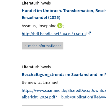
F
e
Literaturhinweis
n
n
e
m
Handel im Umbruch
:
Transformation, Besc
e
e
n
F
Einzelhandel
(2025)
n
n
s
e
Assmus, Josephine
;
I
t
n
n
I
http://hdl.handle.net/10419/334513
e
s
n
n
r
t
mehr Informationen
e
n
ö
e
u
e
f
r
e
u
f
ö
m
e
Literaturhinweis
n
f
F
m
Beschäftigungstrends im Saarland und im 
e
f
e
F
n
Bennewitz, Emanuel;
n
n
e
e
https://www.saarland.de/SharedDocs/Download
s
n
n
albericht_2024.pdf?__blob=publicationFile&v=
t
s
e