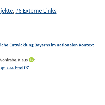
jekte
,
76 Externe Links
tliche Entwicklung Bayerns im nationalen Kontext
Wohlrabe, Klaus
;
I
n
I
03p57-66.html
n
n
e
n
u
e
e
u
m
e