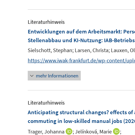
u
r
e
ö
m
Literaturhinweis
f
F
Entwicklungen auf dem Arbeitsmarkt: Per
f
e
Stellenabbau und KI-Nutzung
:
IAB-Betrieb
n
n
Sielschott, Stephan;
Larsen, Christa;
Lauxen, Ol
e
s
n
https://www.iwak-frankfurt.de/wp-content/up
t
e
mehr Informationen
r
ö
f
Literaturhinweis
f
Anticipating structural changes? effects of
n
commuting in low-skilled manual jobs
(202
e
n
Trager, Johanna
;
Jelínková, Marie
;
I
I