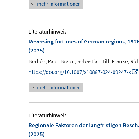
t
mehr Informationen
r
e
ö
r
f
ö
Literaturhinweis
f
f
Reversing fortunes of German regions, 1926
n
f
(2025)
e
n
n
Berbée, Paul;
Braun, Sebastian Till;
Franke, Ric
e
n
https://doi.org/10.1007/s10887-024-09247-x
mehr Informationen
Literaturhinweis
Regionale Faktoren der langfristigen Besc
(2025)