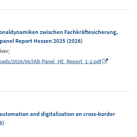
e
ö
e
u
f
r
e
f
ö
m
sonaldynamiken zwischen Fachkräftesicherung,
n
f
F
spanel Report Hessen 2025
(2026)
e
f
e
n
iver;
n
n
e
I
loads/2026/06/IAB-Panel_HE_Report_1-2.pdf
s
n
n
t
n
e
e
r
u
ö
e
f
m
 automation and digitalization on cross-border
f
F
6)
n
e
e