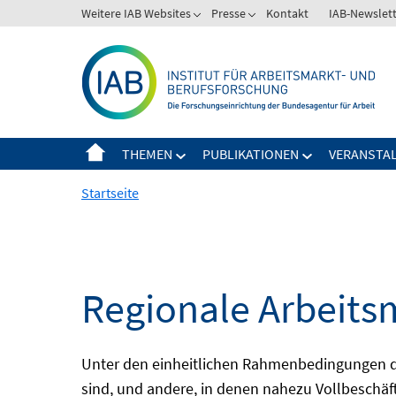
Springe
Weitere IAB Websites
Presse
Kontakt
IAB-Newslet
zum
Inhalt
THEMEN
PUBLIKATIONEN
VERANSTA
Startseite
Regionale Arbeits
Unter den einheitlichen Rahmenbedingungen der
sind, und andere, in denen nahezu Vollbeschäft