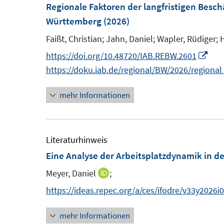
Regionale Faktoren der langfristigen Besc
Württemberg
(2026)
Faißt, Christian;
Jahn, Daniel;
Wapler, Rüdiger;
I
https://doi.org/10.48720/IAB.REBW.2601
n
https://doku.iab.de/regional/BW/2026/regiona
n
mehr Informationen
e
u
e
m
Literaturhinweis
F
Eine Analyse der Arbeitsplatzdynamik in d
e
Meyer, Daniel
;
I
n
n
https://ideas.repec.org/a/ces/ifodre/v33y2026
s
n
t
mehr Informationen
e
e