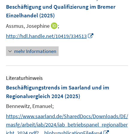
n
e
r
r
e
Beschäftigung und Qualifizierung im Bremer
s
n
ö
ö
r
Einzelhandel
(2025)
t
s
f
f
ö
e
t
f
f
I
Assmus, Josephine
;
f
r
e
n
n
n
f
I
http://hdl.handle.net/10419/334513
ö
r
e
e
n
n
n
f
ö
n
n
e
e
n
mehr Informationen
f
f
u
n
e
n
f
e
u
e
n
m
e
n
e
F
Literaturhinweis
m
n
e
F
Beschäftigungstrends im Saarland und im
n
e
Regionalvergleich 2024
(2025)
s
n
t
Bennewitz, Emanuel;
s
e
t
https://www.saarland.de/SharedDocs/Downloads/DE/
r
e
masfg/arbeit/iab/2024/iab_betriebspanel_regionalber
ö
r
I
icht_2024.pdf?__blob=publicationFile&v=4
f