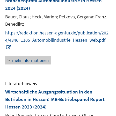
Branchenprofil Automobilindustrie in Hessen
t
s
e
e
2024
(2024)
t
n
r
e
Bauer, Claus;
Heck, Marion;
Petkova, Gergana;
Franz,
s
ö
r
t
Benedikt;
f
ö
e
f
https://redaktion.hessen-agentur.de/publication/202
f
r
n
4/4346_1105_Automobilindustrie_Hessen_web.pdf
f
ö
e
I
n
f
n
n
e
f
n
n
mehr Informationen
n
e
e
u
n
e
Literaturhinweis
m
F
Wirtschaftliche Ausgangssituation in den
e
Betrieben in Hessen
:
IAB-Betriebspanel Report
n
Hessen 2023
(2024)
s
t
Behr, Dominik;
Larsen, Christa;
Lauxen, Oliver;