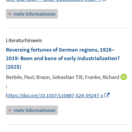
ö
n
f
f
n
n
mehr Informationen
f
e
e
n
u
n
e
e
n
Literaturhinweis
m
F
Reversing fortunes of German regions, 1926–
e
2019: Boon and bane of early industrialization?
n
(2025)
s
t
Berbée, Paul;
Braun, Sebastian Till;
Franke, Richard
e
;
I
r
n
I
https://doi.org/10.1007/s10887-024-09247-x
ö
n
n
f
e
n
mehr Informationen
f
u
e
n
e
u
e
m
e