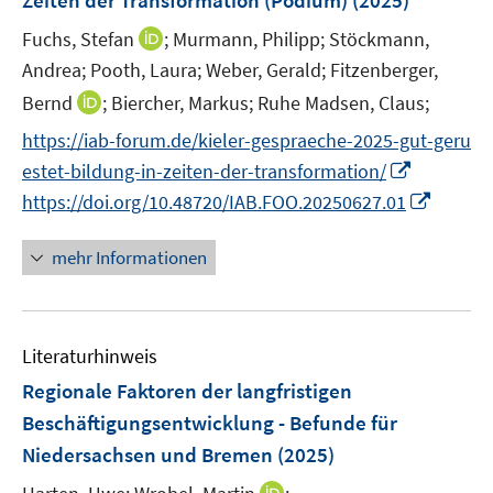
Zeiten der Transformation (Podium)
(2025)
t
n
r
e
I
Fuchs, Stefan
;
Murmann, Philipp;
Stöckmann,
s
ö
r
n
t
Andrea;
Pooth, Laura;
Weber, Gerald;
Fitzenberger,
f
ö
n
e
I
f
Bernd
;
Biercher, Markus;
Ruhe Madsen, Claus;
f
e
r
n
n
f
https://iab-forum.de/kieler-gespraeche-2025-gut-geru
u
ö
n
e
n
I
e
estet-bildung-in-zeiten-der-transformation/
f
e
n
e
n
m
f
I
https://doi.org/10.48720/IAB.FOO.20250627.01
u
n
n
F
n
n
e
e
e
e
n
mehr Informationen
m
u
n
n
e
F
e
s
u
e
m
t
e
n
F
e
Literaturhinweis
m
s
e
r
F
Regionale Faktoren der langfristigen
t
n
ö
e
e
Beschäftigungsentwicklung - Befunde für
s
f
n
r
Niedersachsen und Bremen
(2025)
t
f
s
ö
e
n
t
I