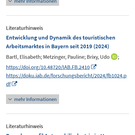
n
mehr Informationen
m
e
e
e
F
m
u
n
e
F
e
n
e
Literaturhinweis
m
s
n
F
Entwicklung und Dynamik des touristischen
t
s
e
e
Arbeitsmarktes in Bayern seit 2019
(2024)
t
n
r
e
I
Bartl, Elisabeth;
Metzinger, Pauline;
Brixy, Udo
;
s
ö
r
n
t
I
f
https://doi.org/10.48720/IAB.FB.2410
ö
n
e
n
f
https://doku.iab.de/forschungsbericht/2024/fb1024.p
f
e
r
n
n
I
f
df
u
ö
e
e
n
n
e
f
u
n
n
e
mehr Informationen
m
f
e
e
n
F
n
m
u
e
e
F
e
n
n
e
Literaturhinweis
m
s
n
F