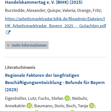
r
Handelskammertag e. V. (BIHK)
(2025)
t
f
f
ö
e
n
Burstedde, Alexander;
Quispe, Valeria;
Orange, Fritz;
f
f
r
e
n
f
https://arbeitsmarktradar.bihk.de/fileadmin/Dateien/I
ö
n
e
n
HK_Arbeitsmarktradar_Bayern_2025_-_Gutachten.pdf
f
n
e
I
f
n
n
n
n
e
mehr Informationen
e
n
u
e
Literaturhinweis
m
F
Regionale Faktoren der langfristigen
e
Beschäftigungsentwicklung - Befunde für Bayern
n
(2025)
s
t
I
Eigenhüller, Lutz;
Fuchs, Stefan
;
Niebuhr,
e
n
I
I
Annekatrin
;
Baumann, Doris;
Buch, Tanja
;
r
n