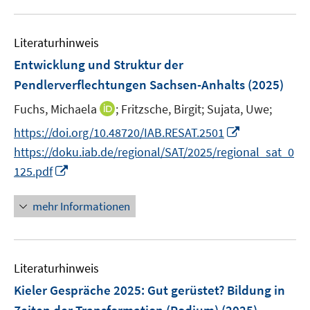
n
m
u
n
e
e
F
e
n
n
e
Literaturhinweis
m
s
n
F
Entwicklung und Struktur der
t
s
e
e
Pendlerverflechtungen Sachsen-Anhalts
(2025)
t
n
r
e
I
Fuchs, Michaela
;
Fritzsche, Birgit;
Sujata, Uwe;
s
ö
r
n
t
I
f
https://doi.org/10.48720/IAB.RESAT.2501
ö
n
e
n
f
https://doku.iab.de/regional/SAT/2025/regional_sat_0
f
e
r
n
n
I
f
125.pdf
u
ö
e
e
n
n
e
f
u
n
n
e
mehr Informationen
m
f
e
e
n
F
n
m
u
e
e
F
e
n
n
e
Literaturhinweis
m
s
n
F
Kieler Gespräche 2025: Gut gerüstet? Bildung in
t
s
e
e