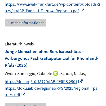
r
t
https://www.iwak-frankfurt.de/wp-content/uploads/2
f
ö
e
f
I
025/09/IAB-Panel_HE_2024_Report_3.pdf
f
r
n
n
f
ö
e
n
mehr Informationen
n
f
n
e
e
f
u
n
n
e
e
Literaturhinweis
m
n
F
Junge Menschen ohne Berufsabschluss -
e
Verborgenes Fachkräftepotenzial für Rheinland-
n
Pfalz
(2025)
s
t
I
Wydra-Somaggio, Gabriele
;
Schorr, Niklas;
e
n
I
https://doi.org/10.48720/IAB.RERPS.2501
r
n
n
https://doku.iab.de/regional/RPS/2025/regional_rps_
ö
e
n
I
0125.pdf
f
u
e
n
f
e
u
n