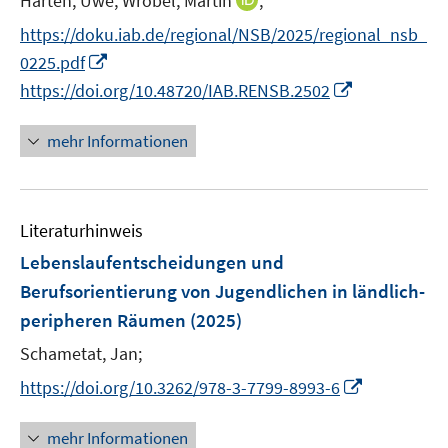
Harten, Uwe;
Wrobel, Martin
;
f
r
e
e
n
f
https://doku.iab.de/regional/NSB/2025/regional_nsb_
ö
n
r
n
n
I
0225.pdf
f
ö
e
e
n
I
f
https://doi.org/10.48720/IAB.RENSB.2502
f
u
n
n
n
n
f
e
e
n
e
n
mehr Informationen
m
u
e
n
e
F
e
u
n
e
m
e
n
F
Literaturhinweis
m
s
e
F
Lebenslaufentscheidungen und
t
n
e
e
Berufsorientierung von Jugendlichen in ländlich-
s
n
r
peripheren Räumen
(2025)
t
s
ö
e
t
Schametat, Jan;
f
r
e
f
I
https://doi.org/10.3262/978-3-7799-8993-6
ö
r
n
n
f
ö
e
n
mehr Informationen
f
f