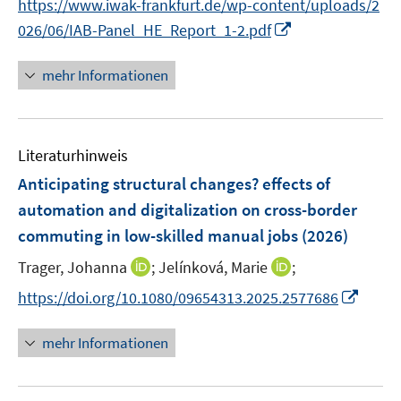
https://www.iwak-frankfurt.de/wp-content/uploads/2
f
e
I
f
026/06/IAB-Panel_HE_Report_1-2.pdf
n
n
n
n
e
mehr Informationen
e
n
u
e
Literaturhinweis
m
F
Anticipating structural changes? effects of
e
automation and digitalization on cross-border
n
commuting in low-skilled manual jobs
(2026)
s
t
I
I
Trager, Johanna
;
Jelínková, Marie
;
e
n
n
I
https://doi.org/10.1080/09654313.2025.2577686
r
n
n
n
ö
e
e
n
mehr Informationen
f
u
u
e
f
e
e
u
n
m
m