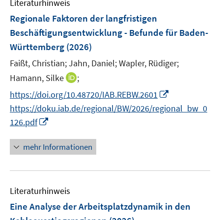
Literaturhinweis
m
n
F
Regionale Faktoren der langfristigen
s
e
Beschäftigungsentwicklung - Befunde für Baden-
t
n
e
Württemberg
(2026)
s
r
t
Faißt, Christian;
Jahn, Daniel;
Wapler, Rüdiger;
ö
e
I
Hamann, Silke
;
f
r
n
f
I
https://doi.org/10.48720/IAB.REBW.2601
ö
n
n
n
https://doku.iab.de/regional/BW/2026/regional_bw_0
f
e
e
n
I
f
126.pdf
u
n
e
n
n
e
u
n
e
mehr Informationen
m
e
e
n
F
m
u
e
F
e
n
e
Literaturhinweis
m
s
n
F
Eine Analyse der Arbeitsplatzdynamik in den
t
s
e
e