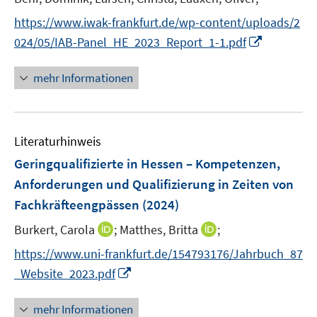
e
https://www.iwak-frankfurt.de/wp-content/uploads/2
r
I
024/05/IAB-Panel_HE_2023_Report_1-1.pdf
ö
n
f
n
mehr Informationen
f
e
n
u
e
e
n
Literaturhinweis
m
F
Geringqualifizierte in Hessen – Kompetenzen,
e
Anforderungen und Qualifizierung in Zeiten von
n
Fachkräfteengpässen
(2024)
s
t
I
I
Burkert, Carola
;
Matthes, Britta
;
e
n
n
https://www.uni-frankfurt.de/154793176/Jahrbuch_87
r
n
n
I
_Website_2023.pdf
ö
e
e
n
f
u
u
n
mehr Informationen
f
e
e