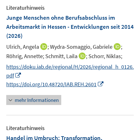
e
e
F
F
Literaturhinweis
m
n
e
e
F
Junge Menschen ohne Berufsabschluss im
n
n
e
Arbeitsmarkt in Hessen - Entwicklungen seit 2014
s
s
n
(2026)
t
t
s
e
e
t
I
I
Ulrich, Angela
;
Wydra-Somaggio, Gabriele
;
r
r
e
n
n
I
Röhrig, Annette;
Schmitt, Laila
;
Schorr, Niklas;
ö
ö
r
n
n
n
f
f
https://doku.iab.de/regional/H/2026/regional_h_0126.
ö
e
e
n
f
f
I
pdf
f
u
u
e
n
n
n
f
I
e
e
https://doi.org/10.48720/IAB.REH.2601
u
e
e
n
n
n
m
m
e
n
n
e
e
n
F
F
mehr Informationen
m
u
n
e
e
e
F
e
u
n
n
e
m
e
s
s
n
F
Literaturhinweis
m
t
t
s
e
F
e
e
Handel im Umbruch
:
Transformation,
t