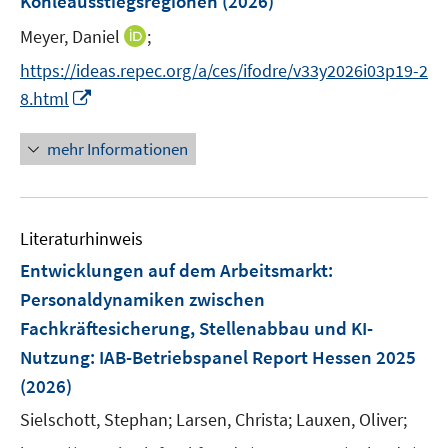
Kohleausstiegsregionen
(2026)
t
n
r
e
I
Meyer, Daniel
;
s
ö
r
n
t
f
https://ideas.repec.org/a/ces/ifodre/v33y2026i03p19-2
ö
n
e
f
I
8.html
f
e
r
n
n
f
u
ö
e
n
mehr Informationen
n
e
f
n
e
e
m
f
u
n
F
n
e
e
e
Literaturhinweis
m
n
n
F
Entwicklungen auf dem Arbeitsmarkt:
s
e
Personaldynamiken zwischen
t
n
e
Fachkräftesicherung, Stellenabbau und KI-
s
r
Nutzung
:
IAB-Betriebspanel Report Hessen 2025
t
ö
e
(2026)
f
r
Sielschott, Stephan;
f
Larsen, Christa;
Lauxen, Oliver;
ö
n