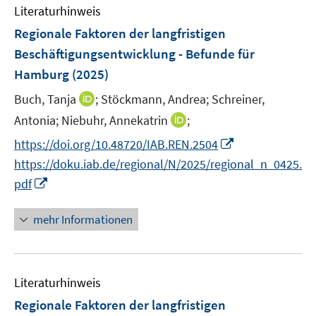
n
F
Literaturhinweis
m
e
F
Regionale Faktoren der langfristigen
n
e
Beschäftigungsentwicklung - Befunde für
s
n
Hamburg
(2025)
t
s
e
t
I
Buch, Tanja
;
Stöckmann, Andrea;
Schreiner,
r
e
n
I
Antonia;
Niebuhr, Annekatrin
;
ö
r
n
n
I
f
https://doi.org/10.48720/IAB.REN.2504
ö
e
n
n
f
https://doku.iab.de/regional/N/2025/regional_n_0425.
f
u
e
n
n
f
I
e
pdf
u
e
e
n
n
m
e
u
n
e
n
F
mehr Informationen
m
e
n
e
e
F
m
u
n
e
F
e
s
n
e
Literaturhinweis
m
t
s
n
F
e
Regionale Faktoren der langfristigen
t
s