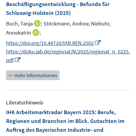
e
r
e
Beschäftigungsentwicklung - Befunde für
t
n
ö
r
Schleswig-Holstein
(2025)
e
s
f
ö
r
t
f
I
Buch, Tanja
;
Stöckmann, Andrea;
Niebuhr,
f
ö
e
n
n
f
I
Annekatrin
;
f
r
e
n
n
n
f
I
https://doi.org/10.48720/IAB.REN.2502
ö
n
e
e
n
n
n
https://doku.iab.de/regional/N/2025/regional_n_0225.
f
u
n
e
e
n
f
I
e
pdf
u
n
e
n
n
m
e
u
e
n
F
mehr Informationen
m
e
n
e
e
F
m
u
n
e
F
e
s
n
e
Literaturhinweis
m
t
s
n
F
e
IHK Arbeitsmarktradar Bayern 2025
:
Berufe,
t
s
e
r
e
Regionen und Branchen im Blick. Gutachten im
t
n
ö
r
Auftrag des Bayerischen Industrie- und
e
s
f
ö