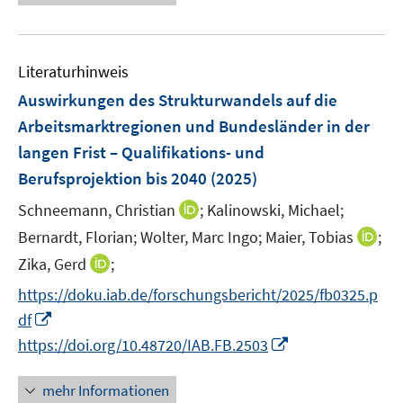
n
e
n
f
u
e
n
e
n
e
Literaturhinweis
m
n
F
Auswirkungen des Strukturwandels auf die
e
Arbeitsmarktregionen und Bundesländer in der
n
langen Frist – Qualifikations- und
s
Berufsprojektion bis 2040
(2025)
t
e
I
Schneemann, Christian
;
Kalinowski, Michael;
r
n
I
Bernardt, Florian;
Wolter, Marc Ingo;
Maier, Tobias
;
ö
n
n
I
Zika, Gerd
;
f
e
n
n
f
https://doku.iab.de/forschungsbericht/2025/fb0325.p
u
e
n
n
I
e
df
u
e
e
n
m
I
e
https://doi.org/10.48720/IAB.FB.2503
u
n
n
F
n
m
e
e
e
n
F
mehr Informationen
m