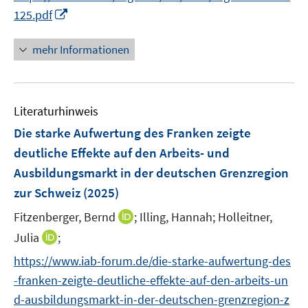
e
e
e
n
n
I
e
e
125.pdf
u
u
n
e
e
n
m
m
e
e
u
n
n
F
F
mehr Informationen
m
m
e
e
e
e
F
F
m
u
n
n
e
e
F
e
s
s
n
n
e
Literaturhinweis
m
t
t
s
s
n
F
e
e
Die starke Aufwertung des Franken zeigte
t
t
s
e
r
r
e
e
deutliche Effekte auf den Arbeits- und
t
n
ö
ö
r
r
Ausbildungsmarkt in der deutschen Grenzregion
e
s
f
f
ö
ö
r
zur Schweiz
(2025)
t
f
f
f
f
ö
e
n
n
f
I
f
Fitzenberger, Bernd
;
Illing, Hannah;
Holleitner,
f
r
e
e
n
n
n
I
Julia
;
f
ö
n
n
e
n
e
n
n
f
https://www.iab-forum.de/die-starke-aufwertung-des
n
e
n
n
e
f
-franken-zeigte-deutliche-effekte-auf-den-arbeits-un
u
e
n
n
e
d-ausbildungsmarkt-in-der-deutschen-grenzregion-z
u