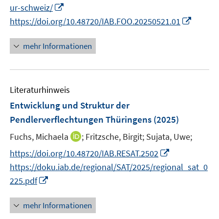
e
m
I
ur-schweiz/
e
n
F
n
m
I
https://doi.org/10.48720/IAB.FOO.20250521.01
e
n
F
n
n
e
e
n
mehr Informationen
s
u
n
e
t
e
s
u
e
m
t
e
r
F
Literaturhinweis
e
m
ö
e
r
F
Entwicklung und Struktur der
f
n
ö
e
Pendlerverflechtungen Thüringens
(2025)
f
s
f
n
n
t
I
Fuchs, Michaela
;
Fritzsche, Birgit;
Sujata, Uwe;
f
s
e
e
n
n
t
I
https://doi.org/10.48720/IAB.RESAT.2502
n
r
n
e
e
n
https://doku.iab.de/regional/SAT/2025/regional_sat_0
ö
e
n
r
n
I
225.pdf
f
u
ö
e
n
f
e
f
u
n
mehr Informationen
n
m
f
e
e
e
F