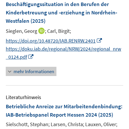
F
Beschäftigungssituation in den Berufen der
t
s
e
e
Kinderbetreuung und -erziehung in Nordrhein-
t
n
r
Westfalen
(2025)
e
s
ö
r
t
I
Sieglen, Georg
;
Carl, Birgit;
f
ö
e
n
f
I
https://doi.org/10.48720/IAB.RENRW.2401
f
r
n
n
n
f
https://doku.iab.de/regional/NRW/2024/regional_nrw
ö
e
e
n
n
I
_0124.pdf
f
u
n
e
e
n
f
e
u
n
n
n
mehr Informationen
m
e
e
e
F
m
u
n
e
F
e
n
e
Literaturhinweis
m
s
n
F
Betriebliche Anreize zur Mitarbeitendenbindung
:
t
s
e
e
IAB-Betriebspanel Report Hessen 2024
(2025)
t
n
r
e
Sielschott, Stephan;
Larsen, Christa;
Lauxen, Oliver;
s
ö