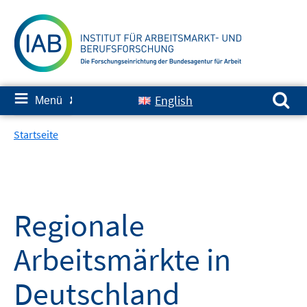
Springe
zum
Inhalt
Suchen nach:
≡
English
Menü
✘
Startseite
Regionale
Arbeitsmärkte in
Deutschland