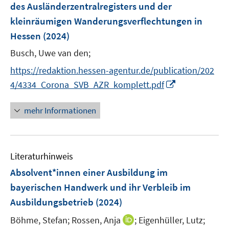
r
e
des Ausländerzentralregisters und der
f
ö
r
kleinräumigen Wanderungsverflechtungen in
n
f
ö
e
Hessen
(2024)
f
f
n
n
Busch, Uwe van den;
f
e
n
https://redaktion.hessen-agentur.de/publication/202
n
e
I
4/4334_Corona_SVB_AZR_komplett.pdf
n
n
n
mehr Informationen
e
u
e
Literaturhinweis
m
F
Absolvent*innen einer Ausbildung im
e
bayerischen Handwerk und ihr Verbleib im
n
Ausbildungsbetrieb
(2024)
s
t
I
Böhme, Stefan;
Rossen, Anja
;
Eigenhüller, Lutz;