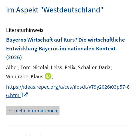
im Aspekt "Westdeutschland"
Literaturhinweis
Bayerns Wirtschaft auf Kurs? Die wirtschaftliche
Entwicklung Bayerns im nationalen Kontext
(2026)
Alber, Tom-Nicolai;
Leiss, Felix;
Schaller, Daria;
I
Wohlrabe, Klaus
;
n
https://ideas.repec.org/a/ces/ifosdt/v79y2026i03p57-6
n
I
6.html
e
n
u
n
mehr Informationen
e
e
m
u
F
e
e