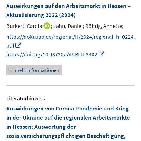
n
e
r
e
Auswirkungen auf den Arbeitsmarkt in Hessen –
s
n
ö
r
Aktualisierung 2022
(2024)
t
s
f
ö
e
t
f
I
Burkert, Carola
;
Jahn, Daniel;
Röhrig, Annette;
f
r
e
n
n
f
https://doku.iab.de/regional/H/2024/regional_h_0224.
ö
r
e
n
n
I
pdf
f
ö
n
e
e
n
I
f
https://doi.org/10.48720/IAB.REH.2402
f
u
n
n
n
n
f
e
e
n
e
n
mehr Informationen
m
u
e
n
e
F
e
u
n
e
m
e
n
F
Literaturhinweis
m
s
e
F
Auswirkungen von Corona-Pandemie und Krieg
t
n
e
e
in der Ukraine auf die regionalen Arbeitsmärkte
s
n
r
in Hessen
:
Auswertung der
t
s
ö
e
sozialversicherungspflichtigen Beschäftigung,
t
f