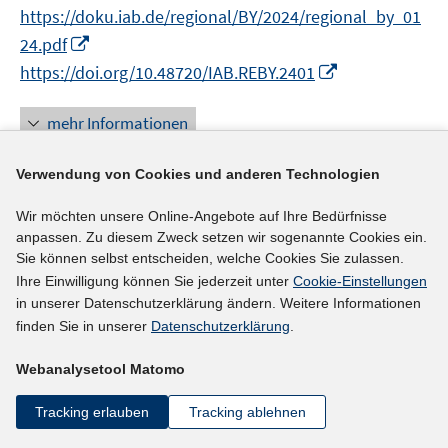
e
n
https://doku.iab.de/regional/BY/2024/regional_by_01
r
n
I
24.pdf
ö
e
n
I
https://doi.org/10.48720/IAB.REBY.2401
f
u
n
n
f
e
e
n
n
mehr Informationen
m
u
e
e
F
e
u
n
e
Verwendung von Cookies und anderen Technologien
m
e
n
F
Literaturhinweis
m
Wir möchten unsere Online-Angebote auf Ihre Bedürfnisse
s
e
F
anpassen. Zu diesem Zweck setzen wir sogenannte Cookies ein.
Künstliche Intelligenz ändert einiges
:
t
n
e
Sie können selbst entscheiden, welche Cookies Sie zulassen.
e
„Arbeitsmarkt der Zukunft“: Interview mit der
s
Ihre Einwilligung können Sie jederzeit unter
Cookie-Einstellungen
n
r
Wirtschaftsgeographin Dr. Anne Otto über den
t
in unserer Datenschutzerklärung ändern. Weitere Informationen
s
ö
e
finden Sie in unserer
Datenschutzerklärung
.
Arbeitsmarkt in der Westpfalz, Automatisierung,
t
f
r
e
künstliche Intelligenz und vieles mehr
(2024)
f
Webanalysetool Matomo
ö
r
n
I
Dieckvoẞ-Ploch, Miriam;
Otto, Anne
;
f
ö
e
Tracking erlauben
Tracking ablehnen
n
f
f
n
n