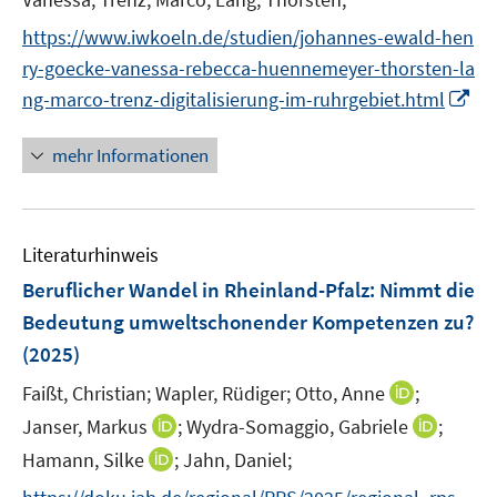
ö
n
n
r
e
https://www.iwkoeln.de/studien/johannes-ewald-hen
f
ö
n
ry-goecke-vanessa-rebecca-huennemeyer-thorsten-la
f
f
n
I
ng-marco-trenz-digitalisierung-im-ruhrgebiet.html
f
e
n
n
n
n
e
mehr Informationen
e
n
u
e
Literaturhinweis
m
F
Beruflicher Wandel in Rheinland-Pfalz: Nimmt die
e
Bedeutung umweltschonender Kompetenzen zu?
n
(2025)
s
t
I
Faißt, Christian;
Wapler, Rüdiger;
Otto, Anne
;
e
n
I
I
Janser, Markus
;
Wydra-Somaggio, Gabriele
;
r
n
n
n
I
Hamann, Silke
;
Jahn, Daniel;
ö
e
n
n
n
f