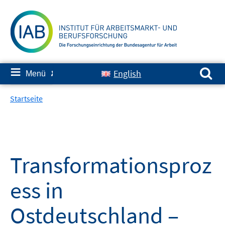
Springe
zum
Inhalt
Suchen nach:
≡
English
Menü
✘
Startseite
Transformationsproz
ess in
Ostdeutschland –