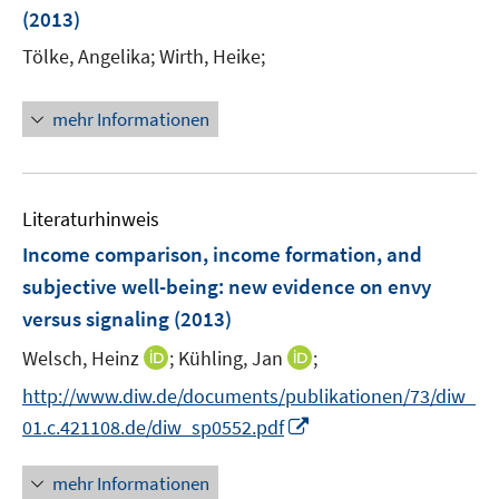
e
(2013)
t
r
e
Tölke, Angelika;
Wirth, Heike;
ö
r
f
ö
mehr Informationen
f
f
n
f
e
n
n
e
Literaturhinweis
n
Income comparison, income formation, and
subjective well-being
:
new evidence on envy
versus signaling
(2013)
I
I
Welsch, Heinz
;
Kühling, Jan
;
n
n
http://www.diw.de/documents/publikationen/73/diw_
n
n
I
01.c.421108.de/diw_sp0552.pdf
e
e
n
u
u
n
mehr Informationen
e
e