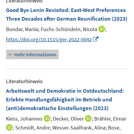
Literaturhinweis
m
n
n
e
e
F
Good Bye Lenin Revisited: East-West Preferences
s
s
n
n
e
t
t
Three Decades after German Reunification
(2023)
s
s
n
e
e
t
t
I
Bondar, Mariia;
Fuchs-Schündeln, Nicola
;
s
r
r
e
e
n
t
I
https://doi.org/10.1515/ger-2022-0042
ö
ö
r
r
n
e
n
f
f
ö
ö
e
r
n
f
f
mehr Informationen
f
f
u
ö
e
n
n
f
f
e
f
u
e
e
n
n
m
f
e
n
n
e
e
F
n
Literaturhinweis
m
n
n
e
e
F
Arbeitswelt und Demokratie in Ostdeutschland
:
n
n
e
Erlebte Handlungsfähigkeit im Betrieb und
s
n
(anti)demokratische Einstellungen
(2023)
t
s
e
t
I
I
Kiess, Johannes
;
Decker, Oliver
;
Brähler, Elmar
r
e
n
n
I
;
Schmidt, Andre;
Wesser-Saalfrank, Alina;
Bose,
ö
r
n
n