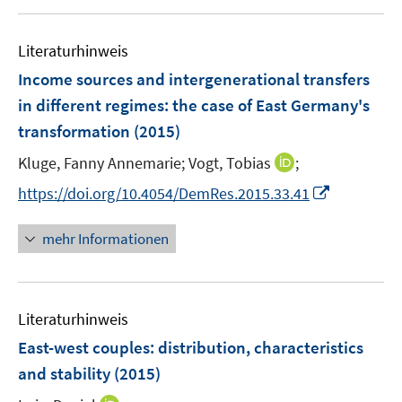
e
e
n
u
e
F
m
m
e
n
e
F
F
Literaturhinweis
m
n
e
e
F
Income sources and intergenerational transfers
s
n
n
e
t
in different regimes
:
the case of East Germany's
s
s
n
e
transformation
t
(2015)
t
s
r
e
e
t
I
Kluge, Fanny Annemarie;
Vogt, Tobias
;
ö
r
r
e
n
f
I
https://doi.org/10.4054/DemRes.2015.33.41
ö
ö
r
n
f
n
f
f
ö
e
n
n
f
f
mehr Informationen
f
u
e
e
n
n
f
e
n
u
e
e
n
m
e
n
n
e
F
Literaturhinweis
m
n
e
F
East-west couples: distribution, characteristics
n
e
and stability
(2015)
s
n
t