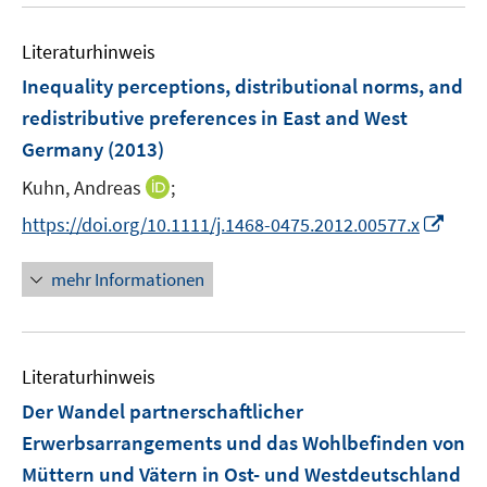
u
e
Literaturhinweis
m
F
Inequality perceptions, distributional norms, and
e
redistributive preferences in East and West
n
Germany
(2013)
s
t
I
Kuhn, Andreas
;
e
n
I
https://doi.org/10.1111/j.1468-0475.2012.00577.x
r
n
n
ö
e
n
mehr Informationen
f
u
e
f
e
u
n
m
e
e
F
Literaturhinweis
m
n
e
F
Der Wandel partnerschaftlicher
n
e
Erwerbsarrangements und das Wohlbefinden von
s
n
Müttern und Vätern in Ost- und Westdeutschland
t
s