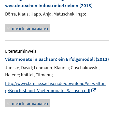
n
westdeutschen Industriebetrieben
(2013)
s
t
Dörre, Klaus;
Happ, Anja;
Matuschek, Ingo;
e
r
mehr Informationen
ö
f
f
n
Literaturhinweis
e
Vätermonate in Sachsen
:
ein Erfolgsmodell
(2013)
n
Juncke, David;
Lehmann, Klaudia;
Guschakowski,
Helene;
Knittel, Tilmann;
http://www.familie.sachsen.de/download/Verwaltun
I
g/Berichtsband_Vaetermonate_Sachsen.pdf
n
n
mehr Informationen
e