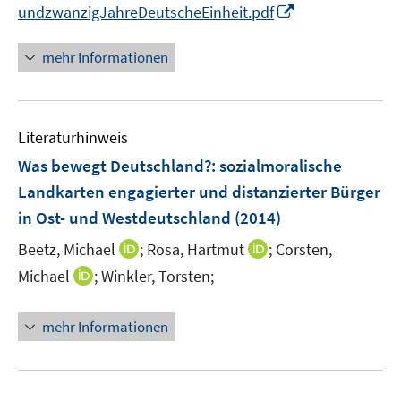
r
I
undzwanzigJahreDeutscheEinheit.pdf
t
ö
n
e
f
n
r
mehr Informationen
f
e
ö
n
u
f
e
e
f
n
Literaturhinweis
m
n
F
e
Was bewegt Deutschland?
:
sozialmoralische
e
n
Landkarten engagierter und distanzierter Bürger
n
in Ost- und Westdeutschland
(2014)
s
t
I
I
Beetz, Michael
;
Rosa, Hartmut
;
Corsten,
e
n
n
I
Michael
;
Winkler, Torsten;
r
n
n
n
ö
e
e
n
mehr Informationen
f
u
u
e
f
e
e
u
n
m
m
e
e
F
F