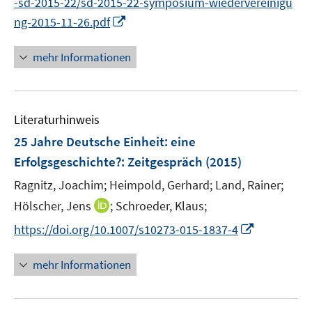
e
-sd-2015-22/sd-2015-22-symposium-wiedervereinigu
u
e
e
n
m
I
ng-2015-11-26.pdf
e
n
n
e
F
n
m
n
e
n
F
mehr Informationen
n
e
e
s
u
n
t
e
s
e
Literaturhinweis
m
t
r
F
e
25 Jahre Deutsche Einheit: eine
ö
e
r
Erfolgsgeschichte?
:
Zeitgespräch
(2015)
f
n
ö
Ragnitz, Joachim;
Heimpold, Gerhard;
Land, Rainer;
f
s
f
n
t
I
Hölscher, Jens
;
Schroeder, Klaus;
f
e
e
n
n
I
https://doi.org/10.1007/s10273-015-1837-4
n
r
n
e
n
ö
e
n
n
mehr Informationen
f
u
e
f
e
u
n
m
e