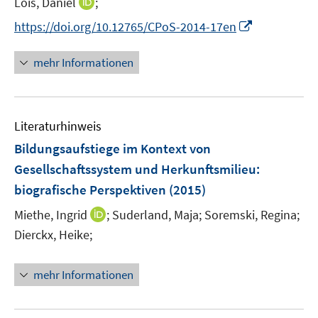
I
Lois, Daniel
;
s
e
n
t
I
https://doi.org/10.12765/CPoS-2014-17en
r
n
e
n
ö
e
r
n
mehr Informationen
f
u
ö
e
f
e
f
u
n
m
f
e
e
F
n
Literaturhinweis
m
n
e
e
F
Bildungsaufstiege im Kontext von
n
n
e
Gesellschaftssystem und Herkunftsmilieu
:
s
n
biografische Perspektiven
t
(2015)
s
e
t
I
Miethe, Ingrid
;
Suderland, Maja;
Soremski, Regina;
r
e
n
Dierckx, Heike;
ö
r
n
f
ö
e
f
mehr Informationen
f
u
n
f
e
e
n
m