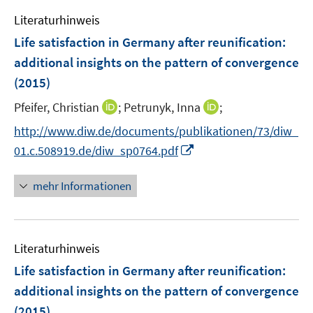
n
e
F
Literaturhinweis
n
e
Life satisfaction in Germany after reunification
:
n
additional insights on the pattern of convergence
s
(2015)
t
e
I
I
Pfeifer, Christian
;
Petrunyk, Inna
;
r
n
n
http://www.diw.de/documents/publikationen/73/diw_
ö
n
n
I
f
01.c.508919.de/diw_sp0764.pdf
e
e
n
f
u
u
n
n
mehr Informationen
e
e
e
e
m
m
u
n
F
F
e
e
e
Literaturhinweis
m
n
n
F
Life satisfaction in Germany after reunification
:
s
s
e
additional insights on the pattern of convergence
t
t
n
e
e
(2015)