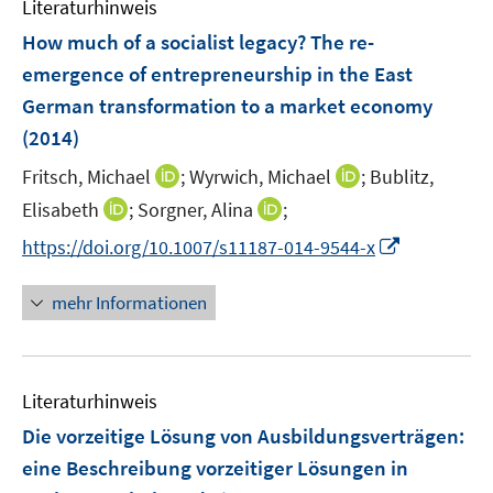
m
Literaturhinweis
n
e
e
F
How much of a socialist legacy? The re-
n
n
e
emergence of entrepreneurship in the East
s
s
n
t
t
German transformation to a market economy
s
e
e
t
(2014)
r
r
e
I
I
Fritsch, Michael
;
Wyrwich, Michael
;
Bublitz,
ö
ö
r
n
n
I
f
I
f
Elisabeth
;
Sorgner, Alina
;
ö
n
n
n
f
n
f
f
I
https://doi.org/10.1007/s11187-014-9544-x
e
e
n
n
n
n
f
n
u
u
e
e
e
e
n
n
mehr Informationen
e
e
u
n
u
n
e
e
m
m
e
e
n
u
F
F
m
m
e
e
e
F
F
Literaturhinweis
m
n
n
e
e
F
Die vorzeitige Lösung von Ausbildungsverträgen
:
s
s
n
n
e
t
t
eine Beschreibung vorzeitiger Lösungen in
s
s
n
e
e