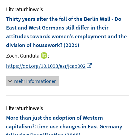
f
e
F
n
Literaturhinweis
m
e
e
F
Thirty years after the fall of the Berlin Wall - Do
n
n
e
East and West Germans still differ in their
s
n
attitudes towards women’s employment and the
t
s
e
division of housework?
(2021)
t
r
e
I
Zoch, Gundula
;
ö
r
n
f
I
https://doi.org/10.1093/esr/jcab002
ö
n
f
n
f
e
n
n
mehr Informationen
f
u
e
e
n
e
n
u
e
m
e
n
F
Literaturhinweis
m
e
F
More than just the adoption of Western
n
e
capitalism?
:
time use changes in East Germany
s
n
t