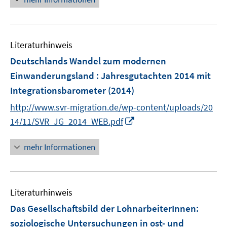
u
ö
e
n
n
e
f
u
e
e
m
f
e
n
n
F
n
Literaturhinweis
m
e
e
F
Deutschlands Wandel zum modernen
n
n
e
Einwanderungsland : Jahresgutachten 2014 mit
s
n
Integrationsbarometer
t
(2014)
s
e
t
http://www.svr-migration.de/wp-content/uploads/20
r
e
I
14/11/SVR_JG_2014_WEB.pdf
ö
r
n
f
ö
n
mehr Informationen
f
f
e
n
f
u
e
n
e
n
e
Literaturhinweis
m
n
F
Das Gesellschaftsbild der LohnarbeiterInnen
:
e
soziologische Untersuchungen in ost- und