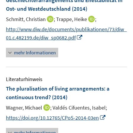
Geschlechterarrangements und Ehestabilität in
n
n
e
Ost- und Westdeutschland
(2014)
s
n
t
I
I
Schmitt, Christian
;
Trappe, Heike
;
s
e
n
n
t
http://www.diw.de/documents/publikationen/73/diw_
r
n
n
e
I
01.c.482199.de/diw_sp0682.pdf
ö
e
e
r
n
f
u
u
ö
n
mehr Informationen
f
e
e
f
e
n
m
m
f
u
e
F
F
n
e
n
e
e
e
Literaturhinweis
m
n
n
n
F
The pluralisation of living arrangements
:
a
s
s
e
continuous trend?
(2014)
t
t
n
e
e
I
Wagner, Michael
;
Valdés Cifuentes, Isabel;
s
r
r
n
t
I
https://doi.org/10.12765/CPoS-2014-03en
ö
ö
n
e
n
f
f
e
r
n
mehr Informationen
f
f