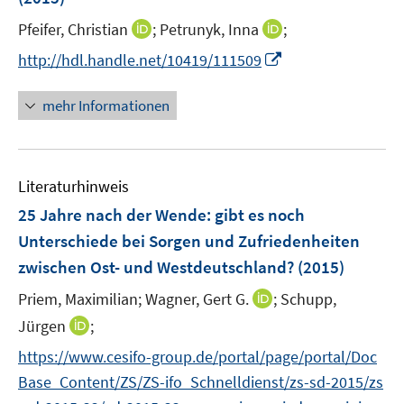
s
r
r
t
I
I
Pfeifer, Christian
;
Petrunyk, Inna
;
ö
ö
e
n
n
I
f
f
http://hdl.handle.net/10419/111509
r
n
n
n
f
f
ö
e
e
n
n
n
mehr Informationen
f
u
u
e
e
e
f
e
e
u
n
n
n
m
m
e
e
F
F
Literaturhinweis
m
n
e
e
F
25 Jahre nach der Wende
:
gibt es noch
n
n
e
Unterschiede bei Sorgen und Zufriedenheiten
s
s
n
zwischen Ost- und Westdeutschland?
t
t
(2015)
s
e
e
t
I
Priem, Maximilian;
Wagner, Gert G.
;
Schupp,
r
r
e
n
I
Jürgen
;
ö
ö
r
n
n
f
f
https://www.cesifo-group.de/portal/page/portal/Doc
ö
e
n
f
f
Base_Content/ZS/ZS-ifo_Schnelldienst/zs-sd-2015/zs
f
u
e
n
n
f