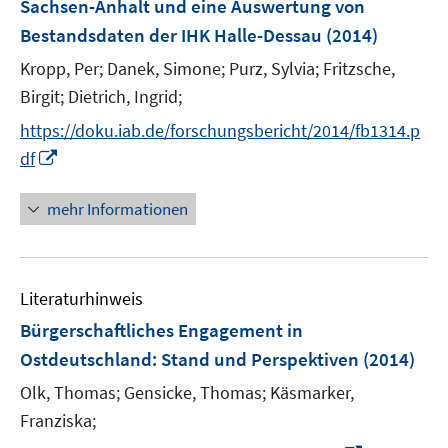
Sachsen-Anhalt und eine Auswertung von
t
t
s
r
r
e
e
Bestandsdaten der IHK Halle-Dessau
(2014)
t
ö
ö
r
r
e
Kropp, Per;
Danek, Simone;
Purz, Sylvia;
Fritzsche,
f
f
ö
ö
r
f
f
Birgit;
Dietrich, Ingrid;
f
f
ö
n
n
f
f
https://doku.iab.de/forschungsbericht/2014/fb1314.p
f
e
e
n
n
I
f
df
n
n
e
e
n
n
n
n
n
e
mehr Informationen
e
n
u
e
Literaturhinweis
m
F
Bürgerschaftliches Engagement in
e
Ostdeutschland
:
Stand und Perspektiven
(2014)
n
Olk, Thomas;
Gensicke, Thomas;
Käsmarker,
s
t
Franziska;
e