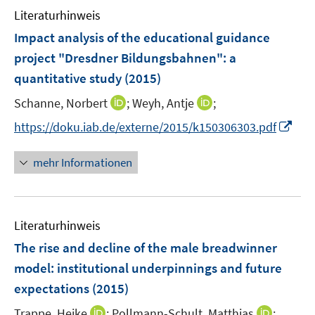
e
F
Literaturhinweis
m
n
e
F
Impact analysis of the educational guidance
n
e
project "Dresdner Bildungsbahnen"
:
a
s
n
quantitative study
t
(2015)
s
e
t
I
I
Schanne, Norbert
;
Weyh, Antje
;
r
e
n
n
I
https://doku.iab.de/externe/2015/k150306303.pdf
ö
r
n
n
n
f
ö
e
e
n
f
mehr Informationen
f
u
u
e
n
f
e
e
u
e
n
m
m
e
n
e
F
F
Literaturhinweis
m
n
e
e
F
The rise and decline of the male breadwinner
n
n
e
model
:
institutional underpinnings and future
s
s
n
expectations
(2015)
t
t
s
e
e
t
I
I
Trappe, Heike
;
Pollmann-Schult, Matthias
;