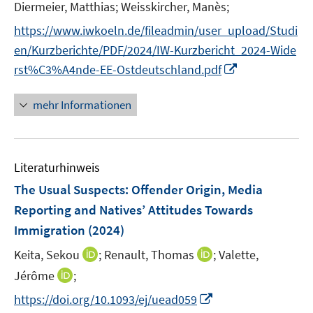
Diermeier, Matthias;
Weisskircher, Manès;
https://www.iwkoeln.de/fileadmin/user_upload/Studi
en/Kurzberichte/PDF/2024/IW-Kurzbericht_2024-Wide
I
rst%C3%A4nde-EE-Ostdeutschland.pdf
n
n
mehr Informationen
e
u
e
Literaturhinweis
m
F
The Usual Suspects: Offender Origin, Media
e
Reporting and Natives’ Attitudes Towards
n
Immigration
(2024)
s
t
I
I
Keita, Sekou
;
Renault, Thomas
;
Valette,
e
n
n
I
Jérôme
;
r
n
n
n
I
https://doi.org/10.1093/ej/uead059
ö
e
e
n