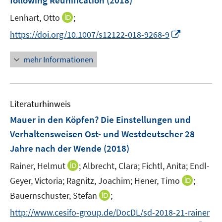
following Reunification
(2018)
s
e
t
I
Lenhart, Otto
;
r
e
n
I
https://doi.org/10.1007/s12122-018-9268-9
ö
r
n
n
f
ö
e
n
f
mehr Informationen
f
u
e
n
f
e
u
e
n
m
e
n
e
F
Literaturhinweis
m
n
e
F
Mauer in den Köpfen? Die Einstellungen und
n
e
Verhaltensweisen Ost- und Westdeutscher 28
s
n
Jahre nach der Wende
t
(2018)
s
e
t
I
Rainer, Helmut
;
Albrecht, Clara;
Fichtl, Anita;
Endl-
r
e
n
I
Geyer, Victoria;
Ragnitz, Joachim;
Hener, Timo
;
ö
r
n
n
I
Bauernschuster, Stefan
f
;
ö
e
n
n
f
f
http://www.cesifo-group.de/DocDL/sd-2018-21-rainer
u
e
n
n