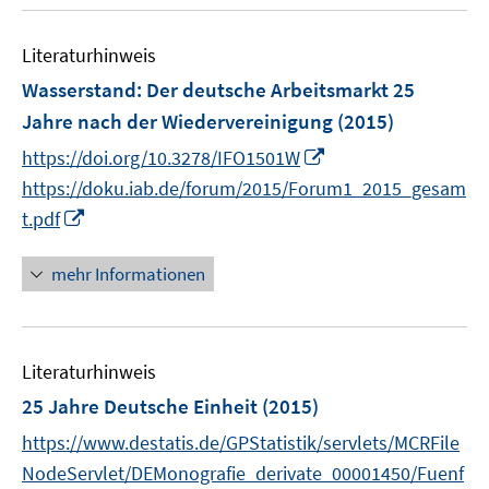
u
n
n
e
n
e
n
e
Literaturhinweis
m
n
F
Wasserstand: Der deutsche Arbeitsmarkt 25
e
Jahre nach der Wiedervereinigung
(2015)
n
I
https://doi.org/10.3278/IFO1501W
s
n
t
https://doku.iab.de/forum/2015/Forum1_2015_gesam
n
e
I
t.pdf
e
r
n
u
ö
n
mehr Informationen
e
f
e
m
f
u
F
n
e
e
e
Literaturhinweis
m
n
n
F
25 Jahre Deutsche Einheit
(2015)
s
e
https://www.destatis.de/GPStatistik/servlets/MCRFile
t
n
e
NodeServlet/DEMonografie_derivate_00001450/Fuenf
s