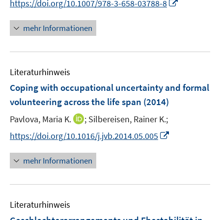
I
https://doi.org/10.1007/978-3-658-03788-8
r
n
ö
n
mehr Informationen
f
e
f
u
n
e
e
Literaturhinweis
m
n
F
Coping with occupational uncertainty and formal
e
volunteering across the life span
(2014)
n
I
Pavlova, Maria K.
;
Silbereisen, Rainer K.;
s
n
t
I
https://doi.org/10.1016/j.jvb.2014.05.005
n
e
n
e
r
n
mehr Informationen
u
ö
e
e
f
u
m
f
e
F
n
Literaturhinweis
m
e
e
F