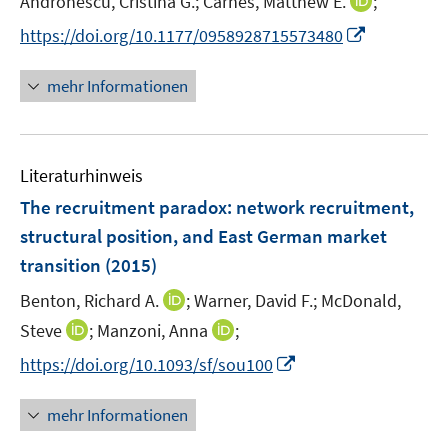
I
Andronescu, Cristina G.;
Carnes, Matthew E.
;
r
n
I
https://doi.org/10.1177/0958928715573480
ö
n
n
f
e
n
mehr Informationen
f
u
e
n
e
u
e
m
e
n
F
Literaturhinweis
m
e
F
The recruitment paradox
:
network recruitment,
n
e
structural position, and East German market
s
n
transition
(2015)
t
s
e
t
I
Benton, Richard A.
;
Warner, David F.;
McDonald,
r
e
n
I
I
Steve
;
Manzoni, Anna
;
ö
r
n
n
n
f
I
https://doi.org/10.1093/sf/sou100
ö
e
n
n
f
n
f
u
e
e
n
n
mehr Informationen
f
e
u
u
e
e
n
m