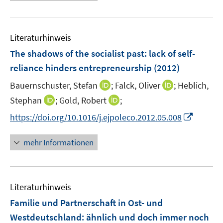
e
m
m
u
F
F
e
e
e
Literaturhinweis
m
n
n
F
The shadows of the socialist past
:
lack of self-
s
s
e
reliance hinders entrepreneurship
(2012)
t
t
n
e
e
I
I
Bauernschuster, Stefan
;
Falck, Oliver
;
Heblich,
s
r
r
n
n
t
I
I
Stephan
;
Gold, Robert
;
ö
ö
n
n
e
n
n
f
f
I
https://doi.org/10.1016/j.ejpoleco.2012.05.008
e
e
r
n
n
f
f
n
u
u
ö
e
e
n
n
n
mehr Informationen
e
e
f
u
u
e
e
e
m
m
f
e
e
n
n
u
F
F
n
m
m
e
e
e
e
F
F
Literaturhinweis
m
n
n
n
e
e
F
Familie und Partnerschaft in Ost- und
s
s
n
n
e
t
t
Westdeutschland
:
ähnlich und doch immer noch
s
s