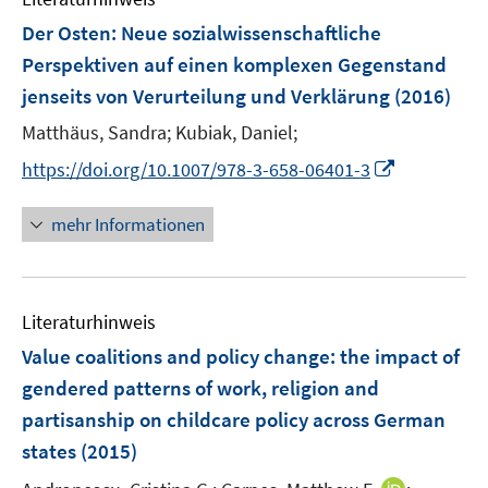
n
n
e
F
Der Osten
:
Neue sozialwissenschaftliche
s
n
e
Perspektiven auf einen komplexen Gegenstand
t
s
n
e
jenseits von Verurteilung und Verklärung
(2016)
t
s
r
e
t
Matthäus, Sandra;
Kubiak, Daniel;
ö
r
e
I
https://doi.org/10.1007/978-3-658-06401-3
f
ö
r
n
f
f
ö
n
n
mehr Informationen
f
f
e
e
n
f
u
n
e
n
e
n
e
Literaturhinweis
m
n
F
Value coalitions and policy change
:
the impact of
e
gendered patterns of work, religion and
n
partisanship on childcare policy across German
s
states
(2015)
t
e